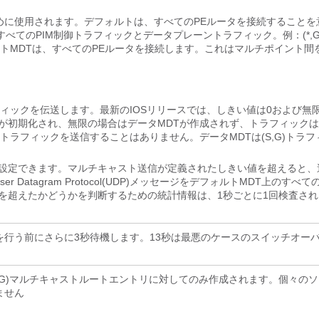
ために使用されます。デフォルトは、すべてのPEルータを接続することを
てのPIM制御トラフィックとデータプレーントラフィック。例：(*,G
ルトMDTは、すべてのPEルータを接続します。これはマルチポイント間
フィックを伝送します。最新のIOSリリースでは、しきい値は0および無
Tが初期化され、無限の場合はデータMDTが作成されず、トラフィック
トラフィックを送信することはありません。データMDTは(S,G)トラフ
に設定できます。マルチキャスト送信が定義されたしきい値を超えると、
atagram Protocol(UDP)メッセージをデフォルトMDT上のすべて
を超えたかどうかを判断するための統計情報は、1秒ごとに1回検査され
を行う前にさらに3秒待機します。13秒は最悪のケースのスイッチオー
、G)マルチキャストルートエントリに対してのみ作成されます。個々の
ません