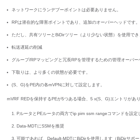
ネットワークにランデブーポイントは必要ありません。
RPは潜在的な障害ポイントであり、追加のオーバーヘッドです。
ただし、共有ツリーとBiDirツリー（より少ない状態）を使用で
転送遅延の削減
グループ/RPマッピングと冗長RPを管理するための管理オーバ
下取りは、より多くの状態が必要です。
(S、G)をPE内の各mVPNに対して設定します。
mVRF REDを保持するPEが5つある場合、5 x(S、G)エントリがあ
PルータとPEルータの両方でip pim ssm rangeコマンドを
Data-MDTにSSMを推奨
可能であれば、Default-MDTにBiDirを使用します（BiDi