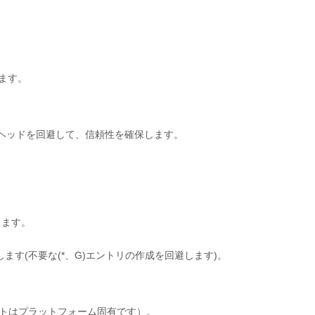
きます。
ーヘッドを回避して、信頼性を確保します。
ります。
設定します(不要な(*、G)エントリの作成を回避します)。
rサポートはプラットフォーム固有です）。