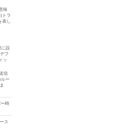
意味
)トラ
を表し
限に設
はデフ
ィッ
送信
のルー
ま
バー時
ソース