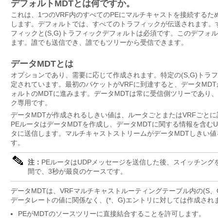
デフォルトMDTとは何ですか。
これは、1つのVRF内のすべてのPEにマルチキャストを接続する
します。デフォルトでは、すべてのトラフィックが伝送されます。すべ
フィックと(S,G)トラフィックデフォルトは必須です。このデフォ
ます。誰でも送信でき、誰でもツリーから受信できます。
データMDTとは
オプションであり、需要に応じて作成されます。特定の(S,G)トラ
定されています。最初のパケットがVRFに到達すると、データMD
ォルトのMDTに進みます。データMDTは常に受信側ツリーであり、
ク専用です。
データMDTが作成されるしきい値は、ルータごとまたはVRFごと
PEルータはデータMDTを作成し、データMDTに関する情報を含むUser D
タに送信します。マルチキャストストリームがデータMDTしきい値
す。
注：
PEルータはUDPメッセージを送信した後、スイッチング
間で、3秒が最良のケースです。
データMDTは、VRFマルチキャストルーティングテーブル内の(S
データレートの値に関係なく、(*、G)エントリに対しては作成され
PEがMDTのソースツリーに直接結合することを許可します。