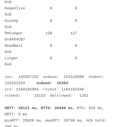
0x0
KeepAlive           0          0             
0x0
GiveUp              0          0             
0x0
PmtuAger          128        127       
0x4A64CB7
DeadWait            0          0             
0x0
Linger              0          0             
0x0
iss:  130287252  snduna:  131516888  sndnxt:  
131532233     
sndwnd:  16384
irs: 1184181084  rcvnxt: 1184182346  
rcvwnd:      15123  delrcvwnd:   1261
SRTT: 20122 ms, RTTO: 20440 ms
, RTV: 318 ms, 
KRTT: 0 ms
minRTT: 20028 ms, maxRTT: 20796 ms, ACK hold: 
200 ms