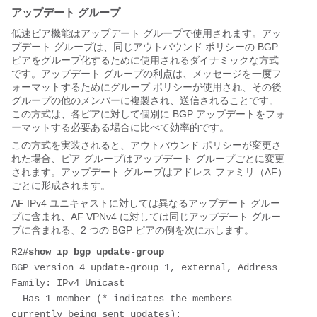
アップデート グループ
低速ピア機能はアップデート グループで使用されます。アッ
プデート グループは、同じアウトバウンド ポリシーの BGP
ピアをグループ化するために使用されるダイナミックな方式
です。アップデート グループの利点は、メッセージを一度フ
ォーマットするためにグループ ポリシーが使用され、その後
グループの他のメンバーに複製され、送信されることです。
この方式は、各ピアに対して個別に BGP アップデートをフォ
ーマットする必要ある場合に比べて効率的です。
この方式を実装されると、アウトバウンド ポリシーが変更さ
れた場合、ピア グループはアップデート グループごとに変更
されます。アップデート グループはアドレス ファミリ（AF）
ごとに形成されます。
AF IPv4 ユニキャストに対しては異なるアップデート グルー
プに含まれ、AF VPNv4 に対しては同じアップデート グルー
プに含まれる、2 つの BGP ピアの例を次に示します。
R2#
show ip bgp update-group
BGP version 4 update-group 1, external, Address 
Family: IPv4 Unicast
  Has 1 member (* indicates the members 
currently being sent updates):