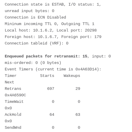
Connection state is ESTAB, I/O status: 1, 
unread input bytes: 0       
Connection is ECN Disabled
Mininum incoming TTL 0, Outgoing TTL 1
Local host: 10.1.6.2, Local port: 20298
Foreign host: 10.1.6.7, Foreign port: 179
Connection tableid (VRF): 0
Enqueued packets for retransmit: 15
, input: 0  
mis-ordered: 0 (0 bytes)
Event Timers (current time is 0x4A63D14):
Timer          Starts    Wakeups            
Next
Retrans           697         29       
0x4A6590C
TimeWait            0          0             
0x0
AckHold            64         63             
0x0
SendWnd             0          0             