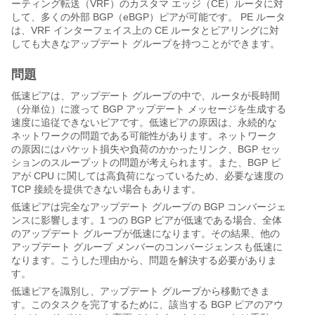
ーティング転送（VRF）のカスタマ エッジ（CE）ルータに対
して、多くの外部 BGP（eBGP）ピアが可能です。 PE ルータ
は、VRF インターフェイス上の CE ルータとピアリングに対
しても大きなアップデート グループを持つことができます。
問題
低速ピアは、アップデート グループの中で、ルータが長時間
（分単位）に渡って BGP アップデート メッセージを生成する
速度に追従できないピアです。低速ピアの原因は、永続的な
ネットワークの問題である可能性があります。ネットワーク
の原因にはパケット損失や負荷のかかったリンク、BGP セッ
ションのスループットの問題が考えられます。また、BGP ピ
アが CPU に関しては高負荷になっているため、必要な速度の
TCP 接続を提供できない場合もあります。
低速ピアは完全なアップデート グループの BGP コンバージェ
ンスに影響します。1 つの BGP ピアが低速である場合、全体
のアップデート グループが低速になります。その結果、他の
アップデート グループ メンバーのコンバージェンスも低速に
なります。こうした理由から、問題を解決する必要がありま
す。
低速ピアを識別し、アップデート グループから移動できま
す。このタスクを完了するために、該当する BGP ピアのアウ