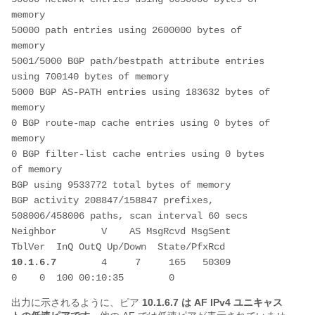
memory
50000 path entries using 2600000 bytes of 
memory
5001/5000 BGP path/bestpath attribute entries 
using 700140 bytes of memory
5000 BGP AS-PATH entries using 183632 bytes of 
memory
0 BGP route-map cache entries using 0 bytes of 
memory
0 BGP filter-list cache entries using 0 bytes 
of memory
BGP using 9533772 total bytes of memory
BGP activity 208847/158847 prefixes, 
508006/458006 paths, scan interval 60 secs
Neighbor        V    AS MsgRcvd MsgSent   
TblVer  InQ OutQ Up/Down  State/PfxRcd
10.1.6.7
        4     7     165   50309        
0    0  100 00:10:35        0
出力に示されるように、ピア
10.1.6.7 は AF IPv4 ユニキャス