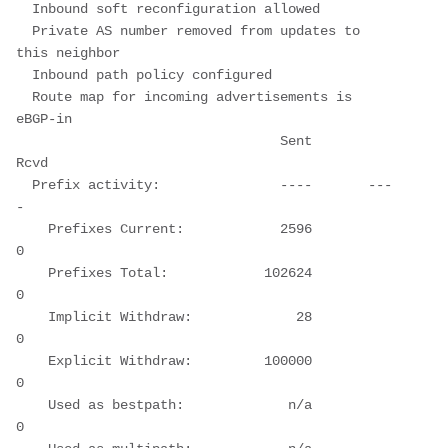
  Inbound soft reconfiguration allowed
  Private AS number removed from updates to 
this neighbor
  Inbound path policy configured
  Route map for incoming advertisements is 
eBGP-in
                                 Sent       
Rcvd
  Prefix activity:               ----       ---
-
    Prefixes Current:            2596          
0
    Prefixes Total:            102624          
0
    Implicit Withdraw:             28          
0
    Explicit Withdraw:         100000          
0
    Used as bestpath:             n/a          
0