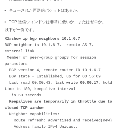
キューされた再送信パケットはあるか。
TCP 送信ウィンドウは非常に低いか、またはゼロか。
以下が一例です。
R2#
show ip bgp neighbors 10.1.6.7
BGP neighbor is 10.1.6.7,  remote AS 7, 
external link
 Member of peer-group group3 for session 
parameters
  BGP version 4, remote router ID 10.1.6.7
  BGP state = Established, up for 00:56:09
  Last read 00:00:43, 
last write 00:00:17
, hold 
time is 180, keepalive interval
   is 60 seconds
Keepalives are temporarily in throttle due to 
closed TCP window
  Neighbor capabilities:
    Route refresh: advertised and received(new)
    Address family IPv4 Unicast: