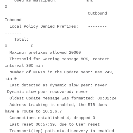
    Used as multipath:            n/a          
0
                                   Outbound    
Inbound
  Local Policy Denied Prefixes:    --------    
-------
    Total:                                
0          0
  Maximum prefixes allowed 20000
  Threshold for warning message 80%, restart 
interval 300 min
  Number of NLRIs in the update sent: max 249, 
min 0
  Last detected as dynamic slow peer: never
 Dynamic slow peer recovered: never
  Oldest update message was formatted: 00:02:24
  Address tracking is enabled, the RIB does 
have a route to 10.1.6.7
  Connections established 4; dropped 3
  Last reset 00:57:39, due to User reset
  Transport(tcp) path-mtu-discovery is enabled