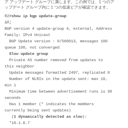
ア アップデート グループに属します。この例では、1 つのア
ップデート グループ内に 1 つの低速ピアが確認できます。
R2#
show ip bgp update-group
âÂ¦
BGP version 4 update-group 4, external, Address 
Family: IPv4 Unicast
  BGP Update version : 0/566013, messages 100 
queue 100, not converged
Slow update group
  Private AS number removed from updates to 
this neighbor
  Update messages formatted 2497, replicated 0
  Number of NLRIs in the update sent: max 10, 
min 1
  Minimum time between advertisement runs is 30 
seconds
  Has 1 member (* indicates the members 
currently being sent updates)
   (
1 dynamically detected as slow
):
  *10.1.6.7