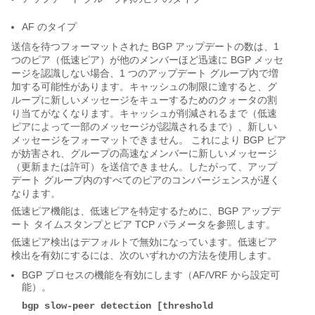
AF のタイプ
送信を待つフォーマットされた BGP アップデートの数は、1
つのピア（低速ピア）が他のメンバーほど迅速に BGP メッセ
ージを認識しない場合、1 つのアップデート グループ内で増
加する可能性があります。キャッシュの制限に達すると、グ
ループに新しいメッセージをキューするためのクォータの割
り当てがなくなります。キャッシュが削減されるまで（低速
ピアによって一部のメッセージが認識されるまで）、新しい
メッセージをフォーマットできません。 これにより BGP ピア
が妨害され、グループの高速なメンバーに新しいメッセージ
（更新または許可）を送信できません。したがって、アップ
デート グループ内のすべてのピアのコンバージェンスが遅く
なります。
低速ピア機能は、低速ピアを特定するために、BGP アップデ
ート タイムスタンプとピア TCP パラメータを参照します。
低速ピア検出はデフォルトで無効になっています。低速ピア
検出を有効にするには、次のいずれかの方法を使用します。
BGP プロセスの機能を有効にします（AF/VRF から設定可
能）。
bgp slow-peer detection [threshold 
