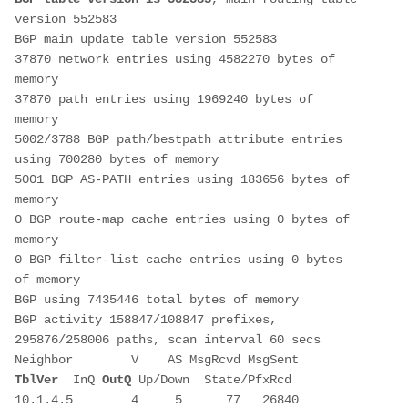
version 552583
BGP main update table version 552583
37870 network entries using 4582270 bytes of 
memory
37870 path entries using 1969240 bytes of 
memory
5002/3788 BGP path/bestpath attribute entries 
using 700280 bytes of memory
5001 BGP AS-PATH entries using 183656 bytes of 
memory
0 BGP route-map cache entries using 0 bytes of 
memory
0 BGP filter-list cache entries using 0 bytes 
of memory
BGP using 7435446 total bytes of memory
BGP activity 158847/108847 prefixes, 
295876/258006 paths, scan interval 60 secs
Neighbor        V    AS MsgRcvd MsgSent   
TblVer
  InQ 
OutQ
 Up/Down  State/PfxRcd
10.1.4.5        4     5      77   26840   