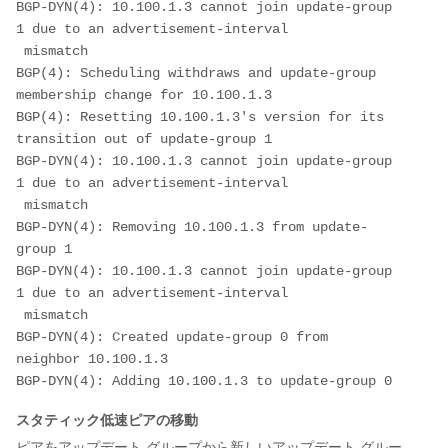
BGP-DYN(4): 10.100.1.3 cannot join update-group 
1 due to an advertisement-interval
 mismatch
BGP(4): Scheduling withdraws and update-group 
membership change for 10.100.1.3
BGP(4): Resetting 10.100.1.3's version for its 
transition out of update-group 1
BGP-DYN(4): 10.100.1.3 cannot join update-group 
1 due to an advertisement-interval
 mismatch
BGP-DYN(4): Removing 10.100.1.3 from update-
group 1
BGP-DYN(4): 10.100.1.3 cannot join update-group 
1 due to an advertisement-interval
 mismatch
BGP-DYN(4): Created update-group 0 from 
neighbor 10.100.1.3
BGP-DYN(4): Adding 10.100.1.3 to update-group 0
スタティック低速ピアの移動
ピアをアップデート グループから新しいアップデート グルー