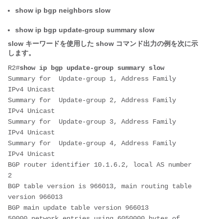
show ip bgp neighbors slow
show ip bgp update-group summary slow
slow キーワードを使用した show コマンド出力の例を次に示
します。
R2#
show ip bgp update-group summary slow
Summary for  Update-group 1, Address Family 
IPv4 Unicast
Summary for  Update-group 2, Address Family 
IPv4 Unicast
Summary for  Update-group 3, Address Family 
IPv4 Unicast
Summary for  Update-group 4, Address Family 
IPv4 Unicast
BGP router identifier 10.1.6.2, local AS number 
2
BGP table version is 966013, main routing table 
version 966013
BGP main update table version 966013
50000 network entries using 6050000 bytes of 