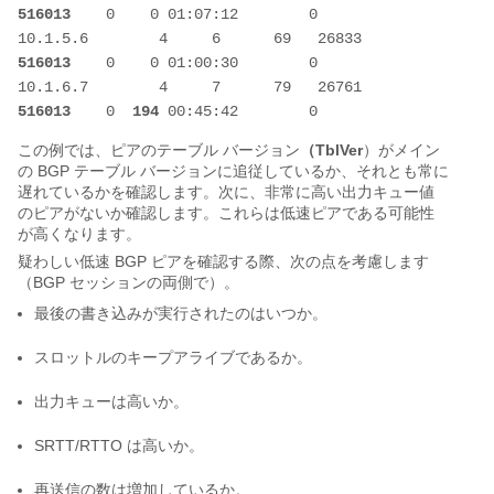
516013
    0    0 01:07:12        0
10.1.5.6        4     6      69   26833   
516013
    0    0 01:00:30        0
10.1.6.7        4     7      79   26761   
516013
    0  
194
 00:45:42        0
この例では、ピアのテーブル バージョン
（TblVer
）がメイン
の BGP テーブル バージョンに追従しているか、それとも常に
遅れているかを確認します。次に、非常に高い出力キュー値
のピアがないか確認します。これらは低速ピアである可能性
が高くなります。
疑わしい低速 BGP ピアを確認する際、次の点を考慮します
（BGP セッションの両側で）。
最後の書き込みが実行されたのはいつか。
スロットルのキープアライブであるか。
出力キューは高いか。
SRTT/RTTO は高いか。
再送信の数は増加しているか。