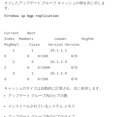
そうしたアップデート グループ キャッシュの例を次に示しま
す。
R2#
show ip bgp replication
Current    Next
Index  Members          Leader       MsgFmt    
MsgRepl     Csize    Version Version
    1        1        10.1.1.1            
0          0    0/100           6/0
    2        3        10.1.2.3            
2          6    0/1000          6/0
    3        1        10.1.2.6            
3          0    0/100           6/0
キャッシュのサイズは自動的に計算され、次に依存します。
アップデート グループ内のピアの数
インストールされているシステム メモリ
アップデート グループ内のピアのタイプ