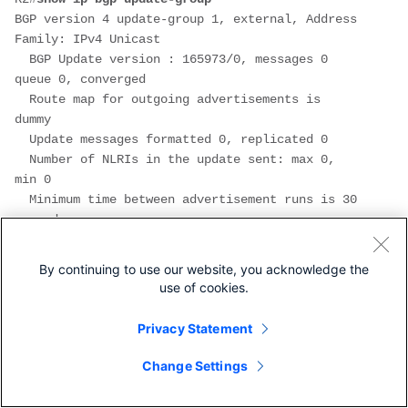
BGP version 4 update-group 1, external, Address 
Family: IPv4 Unicast
  BGP Update version : 165973/0, messages 0 
queue 0, converged
  Route map for outgoing advertisements is 
dummy
  Update messages formatted 0, replicated 0
  Number of NLRIs in the update sent: max 0, 
min 0
  Minimum time between advertisement runs is 30 
seconds
Slow-peer recovery timer (expires in 16 
seconds)
By continuing to use our website, you acknowledge the
  Has 1 member (* indicates the members 
use of cookies.
currently being sent updates):
   10.1.1.1
Privacy Statement
この例では、
リカバリ タイマー
は値が
16 秒
で、低速ピアが
Change Settings
16 秒後に元のアップデート グループに戻る可能性があること
を示します。