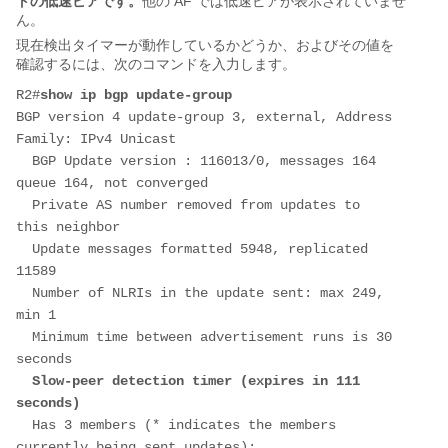
トの低速ピアです。
他の AF では低速ピアが表示されていませ
ん。
現在検出タイマーが動作しているかどうか、およびその値を
確認するには、次のコマンドを入力します。
R2#
show ip bgp update-group
BGP version 4 update-group 3, external, Address 
Family: IPv4 Unicast
  BGP Update version : 116013/0, messages 164 
queue 164, not converged
  Private AS number removed from updates to 
this neighbor
  Update messages formatted 5948, replicated 
11589
  Number of NLRIs in the update sent: max 249, 
min 1
  Minimum time between advertisement runs is 30 
seconds
 Slow-peer detection timer (expires in 111 
seconds)
  Has 3 members (* indicates the members 
currently being sent updates):