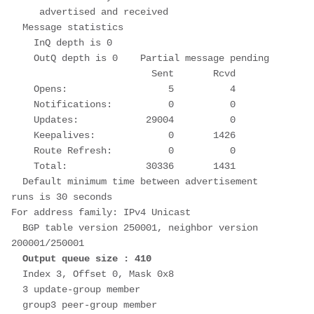
     advertised and received
  Message statistics
    InQ depth is 0
    OutQ depth is 0    Partial message pending
                         Sent       Rcvd
    Opens:                  5          4
    Notifications:          0          0
    Updates:            29004          0
    Keepalives:             0       1426
    Route Refresh:          0          0
    Total:              30336       1431
  Default minimum time between advertisement 
runs is 30 seconds
For address family: IPv4 Unicast
  BGP table version 250001, neighbor version 
200001/250001
Output queue size : 410
  Index 3, Offset 0, Mask 0x8
  3 update-group member
  group3 peer-group member