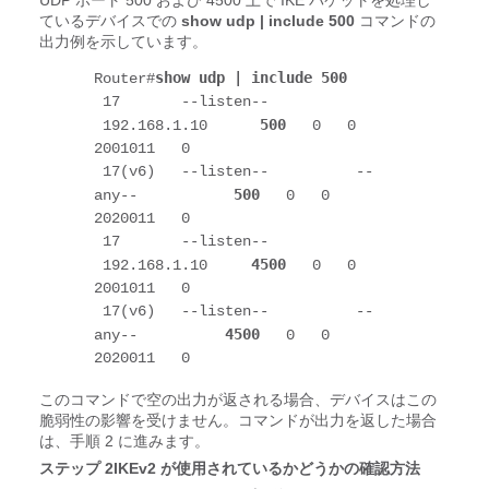
UDP ポート 500 および 4500 上で IKE パケットを処理し
ているデバイスでの
show udp | include 500
コマンドの
出力例を示しています。
show udp | include 500
Router#
 17       --listen--         
500
 192.168.1.10      
   0   0 
2001011   0 
 17(v6)   --listen--          --
500
any--           
   0   0 
2020011   0 
 17       --listen--         
4500
 192.168.1.10     
   0   0 
2001011   0 
 17(v6)   --listen--          --
4500
any--          
   0   0 
2020011   0 
このコマンドで空の出力が返される場合、デバイスはこの
脆弱性の影響を受けません。コマンドが出力を返した場合
は、手順 2 に進みます。
ステップ 2IKEv2 が使用されているかどうかの確認方法