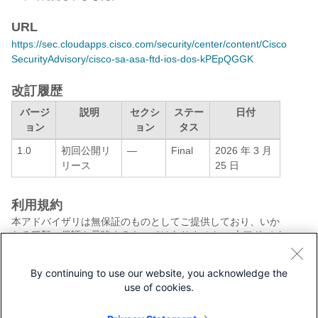
URL
https://sec.cloudapps.cisco.com/security/center/content/Cisco
SecurityAdvisory/cisco-sa-asa-ftd-ios-dos-kPEpQGGK
改訂履歴
バージ
説明
セクシ
ステー
日付
ョン
ョン
タス
1.0
初回公開リ
—
Final
2026 年 3 月
リース
25 日
利用規約
本アドバイザリは無保証のものとしてご提供しており、いか
なる種類の保証も示唆するものではありません。 本アドバイ
ザリの情報およびリンクの使用に関する責任の一切はそれら
の使用者にあるものとします。 また、シスコは本ドキュメン
By continuing to use our website, you acknowledge the
トの内容を予告なしに変更したり、更新したりする権利を有
use of cookies.
します。
本アドバイザリの記述内容に関して情報配信の URL を省略
し、単独の転載や意訳を施した場合、当社が管理した情報と