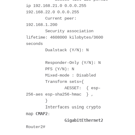
ip 192.168.21.0 0.0.0.255 
192.168.22.0 0.0.0.255
        Current peer: 
192.168.1.200
        Security association 
lifetime: 4608000 kilobytes/3600 
seconds
        Dualstack (Y/N): N
        Responder-Only (Y/N): N
        PFS (Y/N): N
        Mixed-mode : Disabled
        Transform sets={ 
                AESSET:  { esp-
256-aes esp-sha256-hmac  } , 
        }
Interfaces using crypto 
map
CMAP2
:
GigabitEthernet2
Router2#