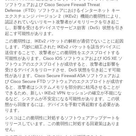
ソフトウェアおよび Cisco Secure Firewall Threat
Defense（FTD）ソフトウェアにおけるインターネット キー
エクスチェンジ バージョン 2（IKEv2）機能の脆弱性により、
認証されていないリモート攻撃者がメモリリークを引き起こ
し、影響を受けるデバイスでサービス妨害（DoS）状態を引き
起こす可能性があります。
この脆弱性は、IKEv2 パケットの解析が適切でないことに起因
します。巧妙に細工された IKEv2 パケットを該当デバイスに
送信することで、攻撃者がこの脆弱性をエクスプロイトする
可能性があります。Cisco IOS ソフトウェアおよび IOS XE ソ
フトウェアのエクスプロイトが成功すると、攻撃者は影響を
受けるデバイスをリロードさせ、DoS 状態を引き起こす可能
性があります。Cisco Secure Firewall ASA ソフトウェアおよ
び Cisco Secure FTD ソフトウェアのエクスプロイトが成功す
ると、攻撃者はシステムメモリを部分的に枯渇させることが
できるため、新しい IKEv2 VPN セッションの確立が不能にな
るなど、システムが不安定になる可能性があります。この状
態から回復するには、デバイスを手動で再起動する必要があ
ります。
シスコはこの脆弱性に対処するソフトウェアアップデートを
リリースしています。この脆弱性に対処する回避策はありま
せん。