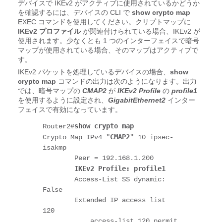
デバイスで IKEv2 がアクティブに使用されているかどうか
を確認するには、デバイスの CLI で
show crypto map
EXEC コマンドを使用してください。クリプトマップに
IKEv2 プロファイル
が関連付けられている場合、IKEv2 が
使用されます。少なくとも 1 つのインターフェイスで暗号
マップが使用されている場合、そのマップはアクティブで
す。
IKEv2 パケットを処理しているデバイスの場合、
show
crypto map
コマンドの出力は次のようになります。出力
では、暗号マップの
CMAP2
が
IKEv2 Profile
の
profile1
を使用するように設定され、
GigabitEthernet2
インター
フェイスで有効になっています。
show crypto map
Router2#
CMAP2
Crypto Map IPv4 "
" 10 ipsec-
isakmp
        Peer = 192.168.1.200
IKEv2 Profile: 
profile1
        Access-List SS dynamic: 
False
        Extended IP access list 
120
            access-list 120 permit 