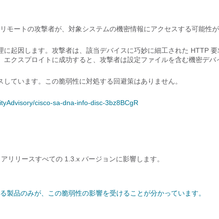
れていないリモートの攻撃者が、対象システムの機密情報にアクセスする可能性
に起因します。攻撃者は、該当デバイスに巧妙に細工された HTTP 要
。エクスプロイトに成功すると、攻撃者は設定ファイルを含む機密デバ
スしています。この脆弱性に対処する回避策はありません。
rityAdvisory/cisco-sa-dna-info-disc-3bz8BCgR
フトウェアリリースすべての 1.3.x バージョンに影響します。
る製品のみが、この脆弱性の影響を受けることが分かっています。