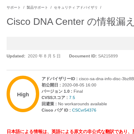
サポート
製品サポート
セキュリティ アドバイザリ
Cisco DNA Center の情
Updated:
2020 年 8 月 5 日
Document ID:
SA215899
アドバイザリーID :
cisco-sa-dna-info-disc-3bz
初公開日 :
2020-08-05 16:00
バージョン 1.0 :
Final
High
CVSSスコア :
7.5
回避策 :
No workarounds available
Cisco バグ ID :
CSCvr54376
日本語による情報は、英語による原文の非公式な翻訳であり、