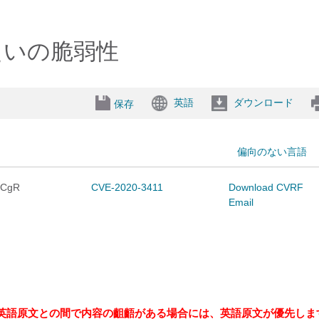
報漏えいの脆弱性
英語
ダウンロード
保存
偏向のない言語
8BCgR
CVE-2020-3411
Download CVRF
Email
英語原文との間で内容の齟齬がある場合には、英語原文が優先しま