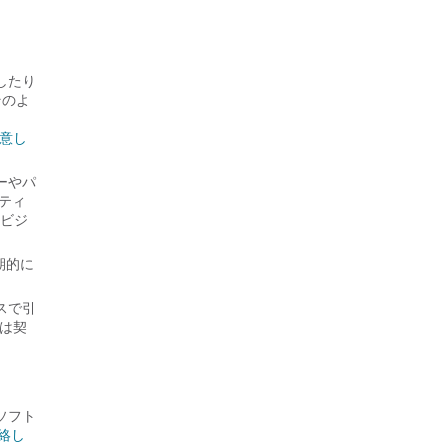
したり
そのよ
に同意し
ーやパ
ティ
リビジ
期的に
スで引
くは契
ソフト
に連絡し