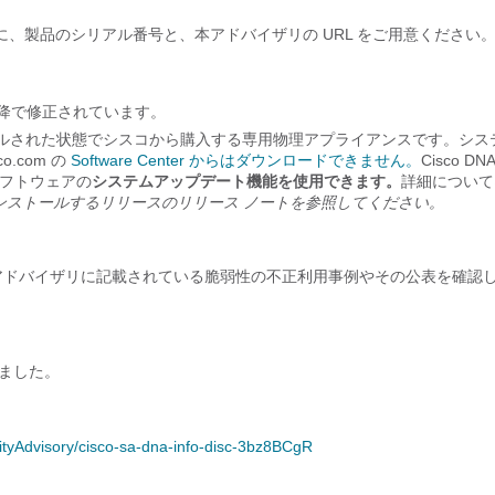
、製品のシリアル番号と、本アドバイザリの URL をご用意ください
.4 以降で修正されています。
ジがプリインストールされた状態でシスコから購入する専用物理アプライアンスです。シ
o.com の
Software Center からはダウンロードできません。
Cisco DNA
ソフトウェアの
システムアップデート機能を使用できます。
詳細について
管理者ガイド、およびインストールするリリースのリリース ノートを参照してください。
eam（PSIRT）は、本アドバイザリに記載されている脆弱性の不正利用事例やその公表を確
ました。
rityAdvisory/cisco-sa-dna-info-disc-3bz8BCgR