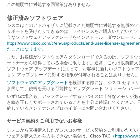
この脆弱性に対処する回避策はありません。
修正済みソフトウェア
シスコはこのアドバイザリに記載された脆弱性に対処する無償のソ
サポートを受けたりできるのは、ライセンスをご購入いただいたソフ
うなソフトウェアアップグレードをインストール、ダウンロード、
https://www.cisco.com/c/en/us/products/end-user-
たことになります。
また、お客様がソフトウェアをダウンロードできるのは、ソフトウ
ートナーから取得している場合に限ります。通常、これは以前購入
ソフトウェア アップデートによって、お客様に新しいソフトウェア 
ョン アップグレードに対する権限が付与されることはありません。
ソフトウェアのアップグレード
を検討する際には、シスコ セキュリ
参照して、侵害を受ける可能性とアップグレード ソリューション
いずれの場合も、アップグレードするデバイスに十分なメモリがあ
き続き正しくサポートされていることを十分に確認してください。不明な点については
約しているメンテナンスプロバイダーにお問い合わせください。
サービス契約をご利用でないお客様
シスコから直接購入したがシスコのサービス契約をご利用いただい
ウェアを購入先から入手できない場合は、Cisco TAC（
https://www