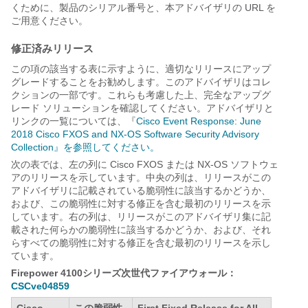
くために、製品のシリアル番号と、本アドバイザリの URL を
ご用意ください。
修正済みリリース
この項の該当する表に示すように、適切なリリースにアップ
グレードすることをお勧めします。このアドバイザリはコレ
クションの一部です。これらも考慮した上、完全なアップグ
レード ソリューションを確認してください。アドバイザリと
リンクの一覧については、『
Cisco Event Response: June
2018 Cisco FXOS and NX-OS Software Security Advisory
Collection』を参照してください。
次の表では、左の列に Cisco FXOS または NX-OS ソフトウェ
アのリリースを示しています。中央の列は、リリースがこの
アドバイザリに記載されている脆弱性に該当するかどうか、
および、この脆弱性に対する修正を含む最初のリリースを示
しています。右の列は、リリースがこのアドバイザリ集に記
載された何らかの脆弱性に該当するかどうか、および、それ
らすべての脆弱性に対する修正を含む最初のリリースを示し
ています。
Firepower 4100シリーズ次世代ファイアウォール：
CSCve04859