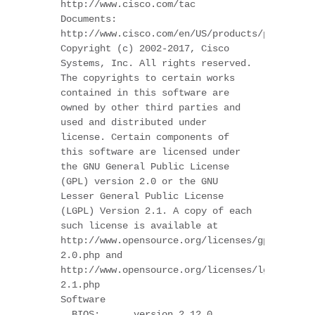
http://www.cisco.com/tac

Documents: 
http://www.cisco.com/en/US/products/ps9372/ts
Copyright (c) 2002-2017, Cisco 
Systems, Inc. All rights reserved.

The copyrights to certain works 
contained in this software are

owned by other third parties and 
used and distributed under

license. Certain components of 
this software are licensed under

the GNU General Public License 
(GPL) version 2.0 or the GNU

Lesser General Public License 
(LGPL) Version 2.1. A copy of each

such license is available at

http://www.opensource.org/licenses/gpl-
2.0.php and

http://www.opensource.org/licenses/lgpl-
2.1.php

Software

  BIOS:      version 2.12.0
