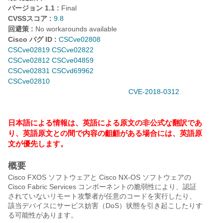
バージョン 1.1 :
Final
CVSSスコア :
9.8
回避策 :
No workarounds available
Cisco バグ ID :
CSCve02808
CSCve02819
CSCve02822
CSCve02812
CSCve04859
CSCve02831
CSCvd69962
CSCve02810
CVE-2018-0312
日本語による情報は、英語による原文の非公式な翻訳であ
り、英語原文との間で内容の齟齬がある場合には、英語原
文が優先します。
概要
Cisco FXOS ソフトウェアと Cisco NX-OS ソフトウェアの
Cisco Fabric Services コンポーネントの脆弱性により、認証
されていないリモート攻撃者が任意のコードを実行したり、
該当デバイスにサービス妨害（DoS）状態を引き起こしたりす
る可能性があります。