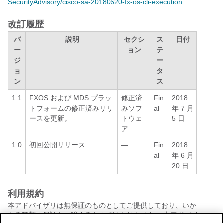
SecurityAdvisory/cisco-sa-20180620-fx-os-cli-execution
改訂履歴
バ
説明
セクシ
ス
日付
ー
ョン
テ
ジ
ー
ョ
タ
ン
ス
1.1
FXOS および MDS プラッ
修正済
Fin
2018
トフォームの修正済みリリ
みソフ
al
年 7 月
ースを更新。
トウェ
5 日
ア
1.0
初回公開リリース
—
Fin
2018
al
年 6 月
20 日
利用規約
本アドバイザリは無保証のものとしてご提供しており、いか
なる種類の保証も示唆するものではありません。 本アドバイ