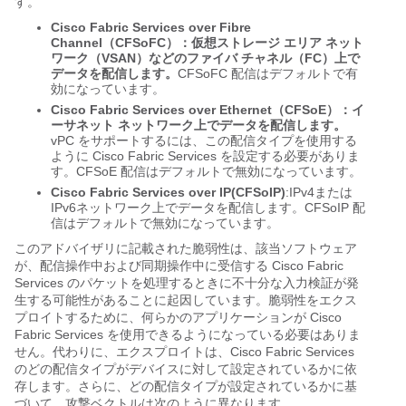
す。
Cisco Fabric Services over Fibre
Channel（CFSoFC）：仮想ストレージ エリア ネット
ワーク（VSAN）などのファイバ チャネル（FC）上で
データを配信します。
CFSoFC 配信はデフォルトで有
効になっています。
Cisco Fabric Services over Ethernet（CFSoE）：イ
ーサネット ネットワーク上でデータを配信します。
vPC をサポートするには、この配信タイプを使用する
ように Cisco Fabric Services を設定する必要がありま
す。CFSoE 配信はデフォルトで無効になっています。
Cisco Fabric Services over IP(CFSoIP)
:IPv4または
IPv6ネットワーク上でデータを配信します。CFSoIP 配
信はデフォルトで無効になっています。
このアドバイザリに記載された脆弱性は、該当ソフトウェア
が、配信操作中および同期操作中に受信する Cisco Fabric
Services のパケットを処理するときに不十分な入力検証が発
生する可能性があることに起因しています。脆弱性をエクス
プロイトするために、何らかのアプリケーションが Cisco
Fabric Services を使用できるようになっている必要はありま
せん。代わりに、エクスプロイトは、Cisco Fabric Services
のどの配信タイプがデバイスに対して設定されているかに依
存します。さらに、どの配信タイプが設定されているかに基
づいて、攻撃ベクトルは次のように異なります。