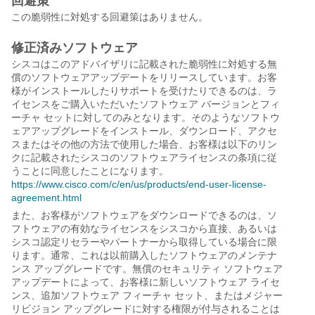
回避策
この脆弱性に対処する回避策はありません。
修正済みソフトウェア
シスコはこのアドバイザリに記載された脆弱性に対処する無
償のソフトウェアアップデートをリリースしています。お客
様がインストールしたりサポートを受けたりできるのは、ラ
イセンスをご購入いただいたソフトウェア バージョンとフィ
ーチャ セットに対してのみとなります。そのようなソフトウ
ェアアップグレードをインストール、ダウンロード、アクセ
スまたはその他の方法で使用した場合、お客様は以下のリン
クに記載されたシスコのソフトウェアライセンスの条項に従
うことに同意したことになります。
https://www.cisco.com/c/en/us/products/end-user-license-
agreement.html
また、お客様がソフトウェアをダウンロードできるのは、ソ
フトウェアの有効なライセンスをシスコから直接、あるいは
シスコ認定リセラーやパートナーから取得している場合に限
ります。通常、これは以前購入したソフトウェアのメンテナ
ンス アップグレードです。無償のセキュリティ ソフトウェア
アップデートによって、お客様に新しいソフトウェア ライセ
ンス、追加ソフトウェア フィーチャ セット、またはメジャー
リビジョン アップグレードに対する権限が付与されることは