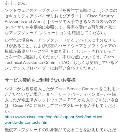
ありません。
ソフトウェアのアップグレードを検討する際には、[シスコの
セキュリティアドバイザリおよびアラート（Cisco Security
Advisories and Alerts）] ページで入手できるシスコ製品のア
ドバイザリを定期的に参照して、侵害を受ける可能性と完全
なアップグレード ソリューションを確認してください。
いずれの場合も、アップグレードするデバイスに十分なメモ
リがあること、および現在のハードウェアとソフトウェアの
構成が新規リリースで引き続き正しくサポートされているこ
とを十分に確認してください。不明な点については、Cisco
Technical Assistance Center（TAC）もしくは契約しているメ
ンテナンスプロバイダーにお問い合わせください。
サービス契約をご利用でないお客様
シスコから直接購入したが Cisco Service Contract をご利用い
ただいていない場合、また、サードパーティベンダーから購
入したが修正済みソフトウェアを POS から入手できない場合
は、Cisco TAC に連絡してアップグレードを入手してくださ
い。
https://www.cisco.com/c/en/us/support/web/tsd-cisco-
worldwide-contacts.html
無償アップグレードの対象製品であることを証明していただ