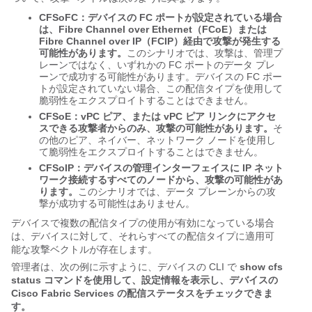
CFSoFC：デバイスの FC ポートが設定されている場合
は、Fibre Channel over Ethernet（FCoE）または
Fibre Channel over IP（FCIP）経由で攻撃が発生する
可能性があります。
このシナリオでは、攻撃は、管理プ
レーンではなく、いずれかの FC ポートのデータ プレ
ーンで成功する可能性があります。デバイスの FC ポー
トが設定されていない場合、この配信タイプを使用して
脆弱性をエクスプロイトすることはできません。
CFSoE：vPC ピア、または vPC ピア リンクにアクセ
スできる攻撃者からのみ、攻撃の可能性があります。
そ
の他のピア、ネイバー、ネットワーク ノードを使用し
て脆弱性をエクスプロイトすることはできません。
CFSoIP：デバイスの管理インターフェイスに IP ネット
ワーク接続するすべてのノードから、攻撃の可能性があ
ります。
このシナリオでは、データ プレーンからの攻
撃が成功する可能性はありません。
デバイスで複数の配信タイプの使用が有効になっている場合
は、デバイスに対して、それらすべての配信タイプに適用可
能な攻撃ベクトルが存在します。
管理者は、次の例に示すように、デバイスの CLI で
show cfs
status コマンドを使用して、設定情報を表示し、デバイスの
Cisco Fabric Services の配信ステータスをチェックできま
す。