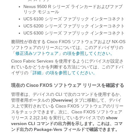
Nexus 9500 R シリーズ ラインカードおよびファブ
リック モジュール
UCS 6100 シリーズ ファブリック インターコネクト
UCS 6200 シリーズ ファブリック インターコネクト
UCS 6300 シリーズ ファブリック インターコネクト
脆弱性が存在する Cisco FXOS ソフトウェアおよび NX-OS
ソフトウェアのリリースについては、このアドバイザリの
「
修正済みソフトウェア」の項を参照してください。
Cisco Fabric Services を使用するようにデバイスが設定さ
れているかどうかを判断する方法については、このアドバ
イザリの「
詳細」の項を参照してください。
現在の Cisco FXOS ソフトウェア リリースを確認する
管理者は、デバイスの CLI で次のコマンドを使用するか、
管理者用ポータルの [
Overview
] タブに移動して、デバイ
ス上で実行されている Cisco FXOS ソフトウェアのリリー
スをチェックできます。次に、Cisco FXOS ソフトウェア
リリース 2.2(2.14) を実行しているデバイスでの
show
version CLI コマンドの出力例を示します。これは、コマ
ンド出力の Package-Vers フィールドで確認できます。