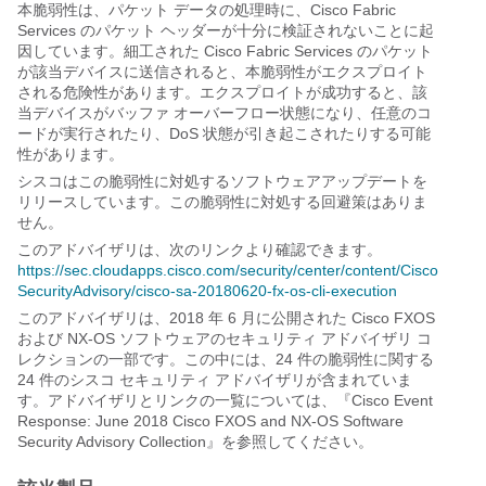
本脆弱性は、パケット データの処理時に、Cisco Fabric
Services のパケット ヘッダーが十分に検証されないことに起
因しています。細工された Cisco Fabric Services のパケット
が該当デバイスに送信されると、本脆弱性がエクスプロイト
される危険性があります。エクスプロイトが成功すると、該
当デバイスがバッファ オーバーフロー状態になり、任意のコ
ードが実行されたり、DoS 状態が引き起こされたりする可能
性があります。
シスコはこの脆弱性に対処するソフトウェアアップデートを
リリースしています。この脆弱性に対処する回避策はありま
せん。
このアドバイザリは、次のリンクより確認できます。
https://sec.cloudapps.cisco.com/security/center/content/Cisco
SecurityAdvisory/cisco-sa-20180620-fx-os-cli-execution
このアドバイザリは、2018 年 6 月に公開された Cisco FXOS
および NX-OS ソフトウェアのセキュリティ アドバイザリ コ
レクションの一部です。この中には、24 件の脆弱性に関する
24 件のシスコ セキュリティ アドバイザリが含まれていま
す。アドバイザリとリンクの一覧については、『Cisco Event
Response: June 2018 Cisco FXOS and NX-OS Software
Security Advisory Collection』を参照してください。