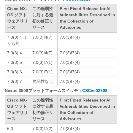
Cisco NX-
この脆弱性
First Fixed Release for All
OS ソフト
に対する最
Vulnerabilities Described in
ウェアリリ
初の修正リ
the Collection of
ース
リース
Advisories
7.0(3)I4 よ
7.0(3)I4(7)
7.0(3)I7(4)
りも前
7.0(3)I4
7.0(3)I4(7)
7.0(3)I7(4)
7.0(3)I5
7.0(3)I7(1)
7.0(3)I7(4)
7.0(3)I6
7.0(3)I7(1)
7.0(3)I7(4)
7.0(3)I7
脆弱性なし
7.0(3)I7(4)
Nexus 3500プラットフォームスイッチ：
CSCve02808
Cisco NX-
この脆弱性
First Fixed Release for All
OS ソフト
に対する最
Vulnerabilities Described in
ウェアリリ
初の修正リ
the Collection of
ース
リース
Advisories
6.0
7.0(3)I7(2)
7.0(3)I7(4)