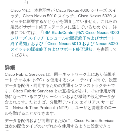
ド）
Cisco では、本脆弱性が Cisco Nexus 4000 シリーズ スイ
ッチ、Cisco Nexus 5010 スイッチ、Cisco Nexus 5020 ス
イッチに影響するかどうかを調査していません。これらの
製品がサポート終了ステータスに達しているためです。詳
細については、「
IBM BladeCenter 用の Cisco Nexus 4000
シリーズ スイッチ モジュールの販売終了およびサポート
終了通知」および「
Cisco Nexus 5010 および Nexus 5020
スイッチの販売終了およびサポート終了通知
」を参照して
ください。
詳細
Cisco Fabric Services は、同一ネットワーク上にあり仮想ポ
ート チャネル（vPC）を使用するシスコ デバイス間で、設定
データを配信・同期するための共通インフラストラクチャで
す。Cisco Fabric Services との互換性があり、その使用が有
効になっているアプリケーションおよび機能の設定データが
含まれます。たとえば、分散型デバイス エイリアス サービ
ス、Network Time Protocol（NTP）、ユーザと管理者のロー
ルを挙げることができます。
データを配信および同期するために、Cisco Fabric Services
は次の配信タイプのいずれかを使用するように設定できま