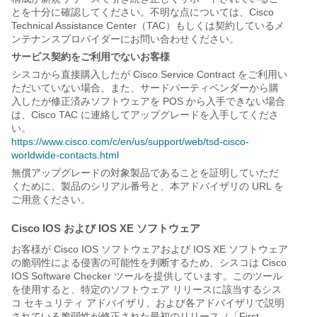
とを十分に確認してください。不明な点については、Cisco
Technical Assistance Center（TAC）もしくは契約しているメ
ンテナンスプロバイダーにお問い合わせください。
サービス契約をご利用でないお客様
シスコから直接購入したが Cisco Service Contract をご利用い
ただいていない場合、また、サードパーティベンダーから購
入したが修正済みソフトウェアを POS から入手できない場合
は、Cisco TAC に連絡してアップグレードを入手してくださ
い。
https://www.cisco.com/c/en/us/support/web/tsd-cisco-
worldwide-contacts.html
無償アップグレードの対象製品であることを証明していただ
くために、製品のシリアル番号と、本アドバイザリの URL を
ご用意ください。
Cisco IOS および IOS XE ソフトウェア
お客様が Cisco IOS ソフトウェアおよび IOS XE ソフトウェア
の脆弱性による侵害の可能性を判断するため、シスコは Cisco
IOS Software Checker ツールを提供しています。このツール
を使用すると、特定のソフトウェア リリースに該当するシス
コ セキュリティ アドバイザリ、および各アドバイザリで説明
されている脆弱性が修正された最初のリリース（「First