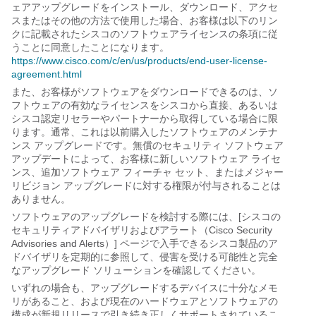
ェアアップグレードをインストール、ダウンロード、アクセ
スまたはその他の方法で使用した場合、お客様は以下のリン
クに記載されたシスコのソフトウェアライセンスの条項に従
うことに同意したことになります。
https://www.cisco.com/c/en/us/products/end-user-license-
agreement.html
また、お客様がソフトウェアをダウンロードできるのは、ソ
フトウェアの有効なライセンスをシスコから直接、あるいは
シスコ認定リセラーやパートナーから取得している場合に限
ります。通常、これは以前購入したソフトウェアのメンテナ
ンス アップグレードです。無償のセキュリティ ソフトウェア
アップデートによって、お客様に新しいソフトウェア ライセ
ンス、追加ソフトウェア フィーチャ セット、またはメジャー
リビジョン アップグレードに対する権限が付与されることは
ありません。
ソフトウェアのアップグレードを検討する際には、[シスコの
セキュリティアドバイザリおよびアラート（Cisco Security
Advisories and Alerts）] ページで入手できるシスコ製品のア
ドバイザリを定期的に参照して、侵害を受ける可能性と完全
なアップグレード ソリューションを確認してください。
いずれの場合も、アップグレードするデバイスに十分なメモ
リがあること、および現在のハードウェアとソフトウェアの
構成が新規リリースで引き続き正しくサポートされているこ