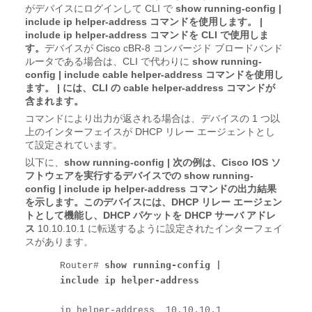
がデバイスにログインして CLI で
show running-config |
include ip helper-address コマンドを使用します。
|
include ip helper-address コマンドを CLI で使用しま
す。
デバイスが Cisco cBR-8 コンバージド ブロードバンド
ルータである場合は、CLI で代わりに
show running-
config | include cable helper-address コマンドを使用し
ます。
|
には、CLI の cable helper-address コマンドが
含まれます。
コマンドにより出力が返される場合は、デバイスの 1 つ以
上のインターフェイスが DHCP リレー エージェントとし
て設定されています。
以下に、
show running-config
|
次の例は、Cisco IOS ソ
フトウェアを実行するデバイスでの show running-
config | include ip helper-address コマンドの出力結果
を示します。このデバイスには、DHCP リレー エージェン
トとして機能し、DHCP パケットを DHCP サーバ アドレ
ス
10.10.10.1 に転送するように設定されたインターフェイ
スがあります。
show running-config | 
Router# 
include ip helper-address
ip helper-address  10.10.10.1
