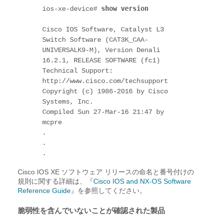
show version
ios-xe-device# 
Cisco IOS Software, Catalyst L3 
Switch Software (CAT3K_CAA-
UNIVERSALK9-M), Version Denali 
16.2.1, RELEASE SOFTWARE (fc1)

Technical Support: 
http://www.cisco.com/techsupport

Copyright (c) 1986-2016 by Cisco 
Systems, Inc.

Compiled Sun 27-Mar-16 21:47 by 
mcpre

.

.

.
Cisco IOS XE ソフトウェア リリースの命名と番号付けの
規則に関する詳細は、『
Cisco IOS and NX-OS Software
Reference Guide
』を参照してください。
脆弱性を含んでいないことが確認された製品