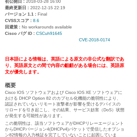
初公開日 :
2018-03-28 16:00
最終更新日 :
2022-12-15 22:19
バージョン 1.1 :
Final
CVSSスコア :
8.6
回避策 :
No workarounds available
Cisco バグ ID :
CSCuh91645
CVE-2018-0174
日本語による情報は、英語による原文の非公式な翻訳であ
り、英語原文との間で内容の齟齬がある場合には、英語原
文が優先します。
概要
Cisco IOS ソフトウェアおよび Cisco IOS XE ソフトウェアに
おける DHCP Option 82 のカプセル化機能の脆弱性により、
認証されていないリモート攻撃者が影響を受けるデバイスの
リロードを引き起こし、その結果、サービス妨害（DoS）状態
が発生する可能性があります。
この脆弱性は、該当ソフトウェアがDHCPリレーエージェント
からDHCPバージョン4(DHCPv4)パケットで受信したオプショ
ン82情報の入力検証を完了していないことに起因していま