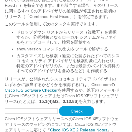
Fixed」）を特定できます。また該当する場合、そのリリース
に関するすべてのアドバイザリの脆弱性が修正された最初の
リリース（「Combined First Fixed」）を特定できます。
このツールを使用して次のタスクを実行できます。
ドロップダウン リストからリリース（複数可）を選択
するか、分析対象となるローカル システムからファイ
ルをアップロードして、検索を開始する
show version コマンドの出力をツールで解析する
カスタマイズした検索（過去に公開されたすべてのシス
コ セキュリティ アドバイザリを検索対象に入れたり、
特定のアドバイザリのみ、または最新のバンドル資料の
すべてのアドバイザリを含めるなど）を作成する
リリースが、公開されたシスコセキュリティアドバイザリの
いずれかに該当するかどうかを確認するには、Cisco.comの
Cisco IOS Software Checker
を使用するか、以下のフィールド
にCisco IOSソフトウェアまたはCisco IOS XEソフトウェアリ
リース(たとえば、
15.1(4)M2
、
3.13.8S
)を入力します。
Cisco IOSソフトウェアリリースへのCisco IOS XEソフトウェ
アリリースのマッピングについては、Cisco IOS XEソフトウ
ェアリリースに応じて『
Cisco IOS XE 2 Release Notes
』、