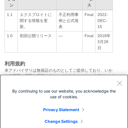
ン
ス
1.1
エクスプロイトに
不正利用事
Final
2022-
関する情報を更
例と公式発
DEC-
新。
表
15
1.0
初回公開リリース
—
Final
2018年
3月28
日
利用規約
本アドバイザリは無保証のものとしてご提供しており、いか
なる種類の保証も示唆するものではありません。 本アドバイ
ザリの情報およびリンクの使用に関する責任の一切はそれら
の使用者にあるものとします。 また、シスコは本ドキュメン
By continuing to use our website, you acknowledge the
トの内容を予告なしに変更したり、更新したりする権利を有
use of cookies.
します。
本アドバイザリの記述内容に関して情報配信の URL を省略
し、単独の転載や意訳を施した場合、当社が管理した情報と
Privacy Statement
は見なされません。そうした情報は、事実誤認を引き起こし
たり、重要な情報が欠落していたりする可能性があります。
Change Settings
このドキュメントの情報は、シスコ製品のエンドユーザを対