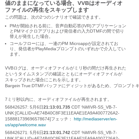
値のままになっている場合、VVBはオーディオ
ファイルの再生をスキップします
この問題は、次の2つのシナリオで確認できます。
PMが開始される前に、音声自動応答(IVR)アプリケーション
とPMマイクロアプリおよび発信者の入力DTMFの間で切り
替えが発生した場合。
コールフローには、一連のPM Microappが設定されてお
り、発信者がPlayMediaプロンプトのいずれかで介入してい
ます。
VVBログは、オーディオファイルがミリ秒の間だけ再生された
というタイムスタンプの確認とともにオーディオファイルが
スキップされた場合にこれを示します。
Bargein True:DTMFバッファにディジットがあるため、プロン
7ミリ秒以内に、オーディオファイルが再生されます。
568426257: 5月6日
21:13:01.735
CDT %MIVR-SS_VB-7-
UNK:[CALLID=AE74B40C8F3E11EAAE1EA9A4007726A2-
158881739696578674]フェッチ：
http://mediaserver/en-
us/app/welcome.wav
568426271: 5月6日
21:13:01.742
CDT %MIVR-SS_VB-7-
UNK:[CALLID=AE74B40C8F3E11EAAE1EA9A4007726A2-