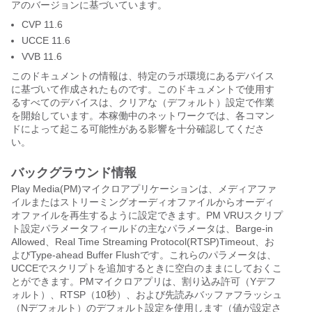
アのバージョンに基づいています。
CVP 11.6
UCCE 11.6
VVB 11.6
このドキュメントの情報は、特定のラボ環境にあるデバイス
に基づいて作成されたものです。このドキュメントで使用す
るすべてのデバイスは、クリアな（デフォルト）設定で作業
を開始しています。本稼働中のネットワークでは、各コマン
ドによって起こる可能性がある影響を十分確認してくださ
い。
バックグラウンド情報
Play Media(PM)マイクロアプリケーションは、メディアファ
イルまたはストリーミングオーディオファイルからオーディ
オファイルを再生するように設定できます。PM VRUスクリプ
ト設定パラメータフィールドの主なパラメータは、Barge-in
Allowed、Real Time Streaming Protocol(RTSP)Timeout、お
よびType-ahead Buffer Flushです。これらのパラメータは、
UCCEでスクリプトを追加するときに空白のままにしておくこ
とができます。PMマイクロアプリは、割り込み許可（Yデフ
ォルト）、RTSP（10秒）、および先読みバッファフラッシュ
（Nデフォルト）のデフォルト設定を使用します（値が設定さ