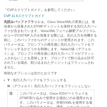
『CVPスクリプトガイド』を参照してください。
CVP 11.6スクリプトガイド
先読みバッファフラッシュ
。Cisco VoiceXMLの実装には、発
信者から収集されたDTMFディジットを保持する先行入力バッ
ファが含まれています。VoiceXMLフォーム解釈アルゴリズム
がユーザのDTMF入力を収集する際には、次の入力を待機する
前に、このバッファからのディジットが使用されます。この
パラメータは、プロンプトの再生後に先行入力バッファをフ
ラッシュするかどうかを制御します。falseの値（デフォル
ト）は、プロンプトの再生後に先行入力バッファがフラッシ
ュされないことを意味します。プロンプトで割り込みが許可
されている場合、割り込まれたディジットはフラッシュされ
ません。
有効なオプションは次のとおりです
Y
：先行入力バッファをフラッシュする
N
:（デフォルト）先行入力バッファをフラッシュしない
注
このパラメータは、Cisco IOSゲートウェイを
DTMF割り込みで使用する場合にのみ適用されま
す。このパラメータは、外部VXMLを使用する場