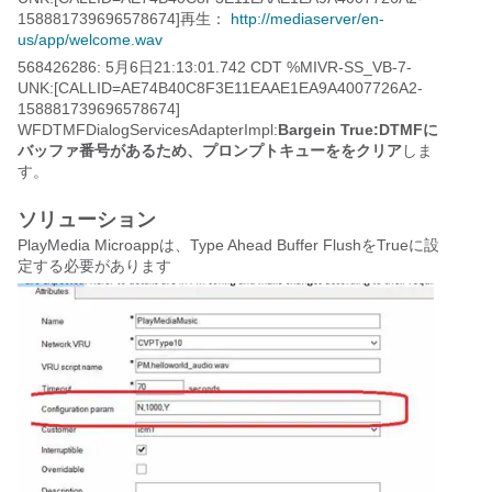
158881739696578674]再生：
http://mediaserver/en-
us/app/welcome.wav
568426286: 5月6日21:13:01.742 CDT %MIVR-SS_VB-7-
UNK:[CALLID=AE74B40C8F3E11EAAE1EA9A4007726A2-
158881739696578674]
WFDTMFDialogServicesAdapterImpl:
Bargein True:DTMFに
バッファ番号があるため、プロンプトキューををクリア
しま
す。
ソリューション
PlayMedia Microappは、Type Ahead Buffer FlushをTrueに設
定する必要があります