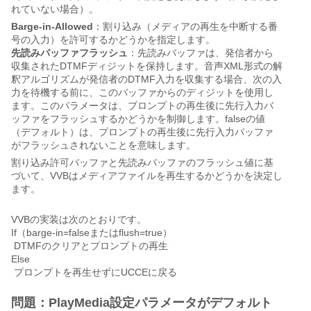
れていない場合）。
Barge-in-Allowed
：割り込み（メディアの再生を中断する番
号の入力）を許可するかどうかを指定します。
先読みバッファフラッシュ
：先読みバッファは、発信者から
収集されたDTMFディジットを保持します。音声XML形式の解
釈アルゴリズムが発信者のDTMF入力を収集する場合、次の入
力を待機する前に、このバッファからのディジットを使用し
ます。このパラメータは、プロンプトの再生後に先行入力バ
ッファをフラッシュするかどうかを制御します。falseの値
（デフォルト）は、プロンプトの再生後に先行入力バッファ
がフラッシュされないことを意味します。
割り込み許可バッファと先読みバッファのフラッシュ値に基
づいて、VVBはメディアファイルを再生するかどうかを決定し
ます。
VVBの実装は次のとおりです。
If（barge-in=falseまたはflush=true）
DTMFのクリアとプロンプトの再生
Else
プロンプトを再生せずにUCCEに戻る
問題：PlayMedia設定パラメータがデフォルト