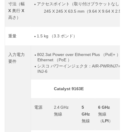
寸法（幅
アクセスポイント（取り付けブラケットなし）：
●
X
X
奥行
245 X 245 X 63.5 mm
9.64 X 9.64 X 2.5
◦
（
イン
高さ）
1.5 kg
3.3
重量
（
ポンド）
●
802.3at Power over Ethernet Plus
PoE+
802
入力電力
（
）、
●
Ethernet
PoE
（
）
要件
AIR-PWRINJ7=
AI
シスコ
パワーインジェクタ：
、
●
INJ-6
Catalyst 9163E
2.4 GHz
5
6 GHz
電源
リン
GHz
無線
無線
ク速
LPI
無線
（
）
度