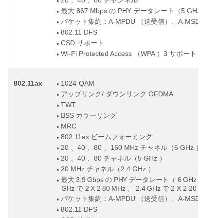
20
40
80
、
、
チャンネル
●
867 Mbps
PHY
5 GHz
2 
最大
の
データレート（
で
●
A-MPDU
A-MSDU
パケット集約：
（送受信）、
（
●
802.11 DFS
●
CSD
サポート
●
Wi-Fi Protected Access
WPA
3
（
）
サポート
●
802.11ax
1024-QAM
●
/
OFDMA
アップリンク
ダウンリンク
●
TWT
●
BSS
カラーリング
●
MRC
●
802.11ax
ビームフォーミング
●
20
40
80
160 MHz
6 GHz
、
、
、
チャネル（
）
●
20
40
80
5 GHz
、
、
チャネル（
）
●
20 MHz
2.4 GHz
チャネル（
）
●
3.9 Gbps
PHY
6 GHz
2 X
最大
の
データレート（
で
●
GHz
2 X 2 80 MHz
2.4 GHz
2 X 2 20 MHz
で
、
で
A-MPDU
A-MSDU
パケット集約：
（送受信）、
（
●
802.11 DFS
●