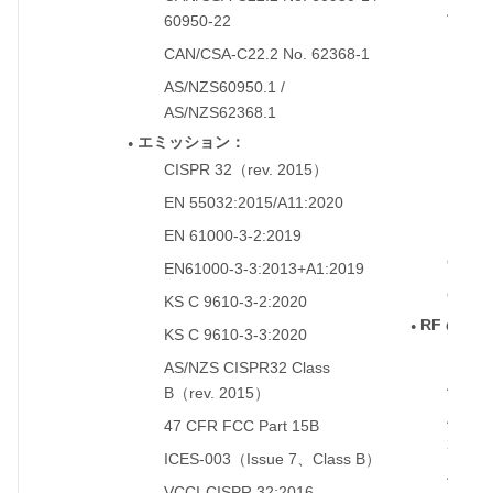
47 CF
◦
60950-22
15.24
CAN/CSA-C22.2 No. 62368-1
◦
RSP-1
◦
AS/NZS60950.1 /
◦
RSS-
◦
AS/NZS62368.1
RSS-2
◦
エミッション：
●
CISPR 32
rev. 2015
◦
（
）
LP002
◦
EN 55032:2015/A11:2020
◦
S
◦
日本
S
よび
EN 61000-3-2:2019
◦
QCVN
◦
EN61000-3-3:2013+A1:2019
◦
QCVN
◦
KS C 9610-3-2:2020
◦
RF
の安全
●
KS C 9610-3-3:2020
◦
EN 50
◦
AS/NZS CISPR32 Class
◦
ARPA
◦
B
rev. 2015
（
）
AS/NZ
◦
47 CFR FCC Part 15B
◦
2016
ICES-003
Issue 7
Class B
◦
（
、
）
47 CF
◦
VCCI-CISPR 32:2016
◦