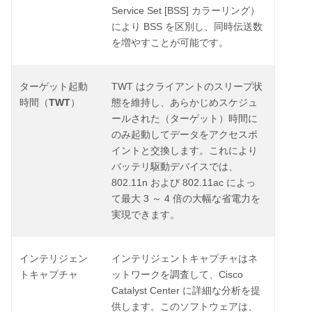
Service Set [BSS]
カラーリング）
BSS
により
を区別し、同時伝送数
を増やすことが可能です。
TWT
ターゲット起動
はクライアントのスリープ状
TWT
時間（
）
態を維持し、あらかじめスケジュ
ールされた（ターゲット）時間に
のみ起動してデータをアクセスポ
イントと交換します。これにより
バッテリ駆動デバイスでは、
802.11n
802.11ac
および
によっ
3
4
て最大
～
倍の大幅な省電力を
実現できます。
インテリジェン
インテリジェントキャプチャはネ
Cisco
トキャプチャ
ットワークを調査して、
Catalyst Center
に詳細な分析を提
供します。このソフトウェアは、