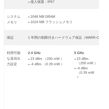
IP67
侵入保護：
●
2048 MB DRAM
システム
●
1024 MB
フラッシュメモリ
メモリ
●
1
WARR-CW-1YR
保証
年間の制限付きハードウェア保証（
2.4 GHz
5 GHz
6 
利用可能
な送信出
23 dBm
200 mW
23 dBm
（
）
●
●
●
200 mW
（
）
-4 dBm
0.39 mW
力設定
（
）
●
-4 dBm
●
●
0.39 mW
（
）
注
用
国
ト
い
線