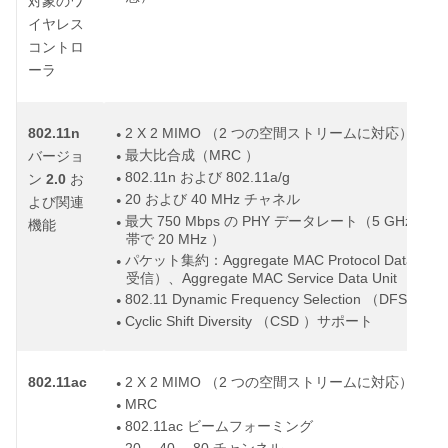
対象のワ
イヤレス
コントロ
ーラ
802.11n
2 X 2 MIMO
2
（
つの空間ストリームに対応）
●
MRC
最大比合成（
）
バージョ
●
802.11n
802.11a/g
および
2.0
ン
お
●
20
40 MHz
および
チャネル
よび関連
●
750 Mbps
PHY
5 GHz
最大
の
データレート（
帯で
機能
●
20 MHz
帯で
）
Aggregate MAC Protocol Data Unit
パケット集約：
●
Aggregate MAC Service Data Unit
A-M
受信）、
（
802.11 Dynamic Frequency Selection
DFS
（
）
●
Cyclic Shift Diversity
CSD
（
）サポート
●
802.11ac
2 X 2 MIMO
2
（
つの空間ストリームに対応）
●
MRC
●
802.11ac
ビームフォーミング
●