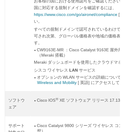
お客様の国における使用認可をご確認ください。認
国に対応する規制ドメインを確認するには、
https://www.cisco.com/go/aironet/compliance
[
]
英語
い。
すべての規制ドメインで認可されているわけではあ
可され次第、グローバル価格表や地域の価格表に製
す。
CW9163E-MR
Cisco Catalyst 9163E
：
屋外用アク
●
Meraki
（
搭載）
Meraki
ダッシュボードを使用したクラウドマネージ
LAN
シスコ
ワイヤレス
サービス
WLAN
オプションの
サービスの詳細については、
●
Wireless and Mobility
[
]
英語
にアクセスしてくださ
®
Cisco IOS
XE
17.13.1
ソフトウ
ソフトウェア
リリース
以
●
ェア
Cisco Catalyst 9800
サポート
シリーズ
ワイヤレス
コントロ
●
想）