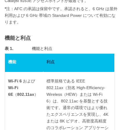
Catalyst 9163E
アクセスポイントが最適です。
*
AFC
6 GHz
注：
の承認は保留中です。承認されると、
は屋外
6 GHz
Standard Power
利用および
帯域の
について有効にな
ります。
機能と利点
表 1.
機能と利点
機能
利点
Wi-Fi 6
IEEE
および
標準規格である
Wi-Fi
802.11ax
High-Efficiency-
（別名
6E
802.11ax
Wireless
HEW
Wi-Fi
（
）
（
）または
6
802.11ac
）は、
を基盤とする技
術です。通常の環境ではより優れ
4K
たエクスペリエンスを実現し、
8K
または
ビデオ、高密度高精度
のコラボレーション
アプリケーシ