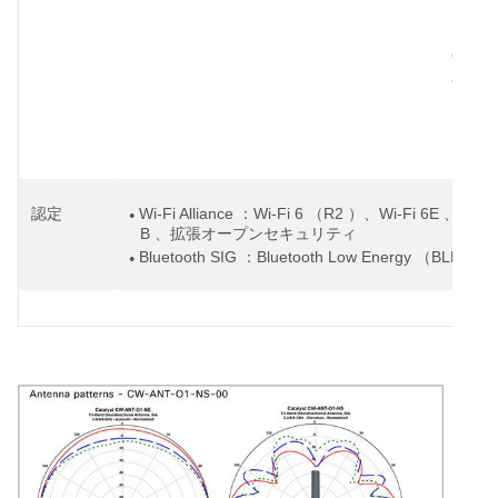
PEAP
◦
Gener
Card
EAP-Su
◦
Modul
Wi-Fi Alliance
Wi-Fi 6
R2
Wi-Fi 6E
WPA
認定
：
（
）、
、
●
B
、拡張オープンセキュリティ
Bluetooth SIG
Bluetooth Low Energy
BLE
：
（
）
●