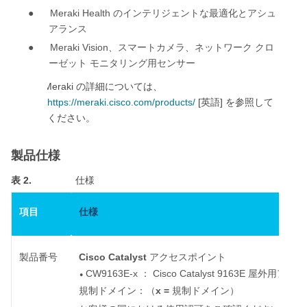
●
Meraki Health
のインテリジェントな最適化とアシュ
アランス
●
Meraki Vision
、スマートカメラ、ネットワーク
クロ
ーゼット
モニタリング用センサー
Cisco Meraki
の詳細については、
https://meraki.cisco.com/products/
[
]
英語
を参照して
ください。
製品仕様
表 2.
仕様
項目
仕様
Cisco Catalyst
製品番号
アクセスポイント
CW9163E-x
Cisco Catalyst
9163E
：
屋外用アクセ
●
x =
規制ドメイン：（
規制ドメイン）