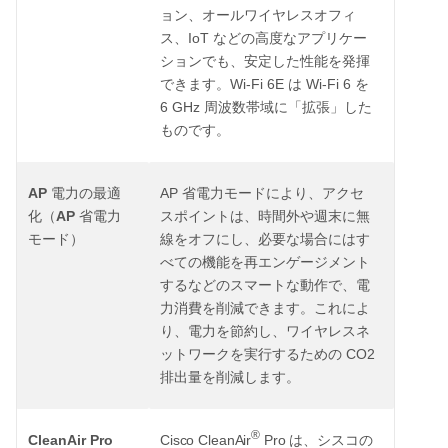
ョン、オールワイヤレスオフィ
IoT
ス、
などの高度なアプリケー
ションでも、安定した性能を発揮
Wi-Fi 6E
Wi-Fi 6
できます。
は
を
6 GHz
周波数帯域に「拡張」した
ものです。
AP
AP
電力の最適
省電力モードにより、アクセ
AP
化（
省電力
スポイントは、時間外や週末に無
モード）
線をオフにし、必要な場合にはす
べての機能を再エンゲージメント
するなどのスマートな動作で、電
力消費を削減できます。これによ
り、電力を節約し、ワイヤレスネ
CO2
ットワークを実行するための
排出量を削減します。
®
CleanAir Pro
Cisco CleanAir
Pro
は、シスコの