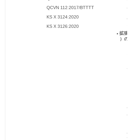
WPA3-
◦
QCVN 112:2017/BTTTT
◦
Open
KS X 3124:2020
◦
Advan
◦
Stand
KS X 3126:2020
◦
拡張認証
●
）の種類
EAP-Tr
◦
Securi
EAP-T
◦
TLS
（
Micros
Handsh
Protoc
Prote
◦
v0
ま
v2
EAP-Fl
◦
Authen
Tunnel