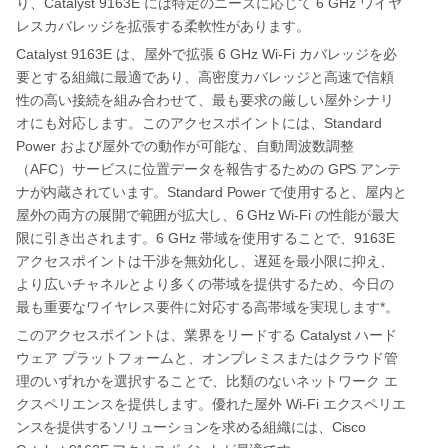
Catalyst 9163E
6 GHz
り、
には特定のニーズに応じて
ワイヤ
レスカバレッジを拡張する柔軟性があります。
Catalyst 9163E
6 GHz Wi-Fi
は、屋外で拡張
カバレッジを必
要とする組織に最適であり、高密度カバレッジと高速で信頼
性の高い接続を組み合わせて、最も要求の厳しい屋外シナリ
Standard
オにも対応します。このアクセスポイントには、
Power
および屋外での動作が可能な、自動周波数調整
AFC
GPS
（
）サービスに位置データを報告するための
アンテ
Standard Power
ナが内蔵されています。
で使用すると、屋内と
6 GHz
Wi-Fi
屋外の両方の展開で範囲が拡大し、
の性能が最大
6 GHz
9163E
限に引き出されます。
帯域を使用することで、
アクセスポイントは干渉を無効化し、遅延を最小限に抑え、
より広いチャネルとより多くの帯域を提供するため、今日の
*
最も重要なワイヤレス要件に対応する高帯域を実現します
。
Catalyst
このアクセスポイントは、業界をリードする
ハード
ウェア
プラットフォームと、オンプレミスまたはクラウド管
理のいずれかを選択することで、比類のないネットワーク
エ
Wi-Fi
クスペリエンスを提供します。優れた屋外
エクスペリエ
Cisco
ンスを提供するソリューションを求める組織には、