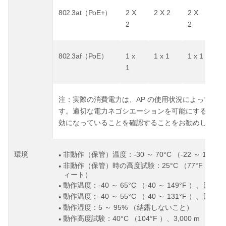
802.3at
PoE+
2 X
2 X 2
2 X
2.
（
）
2
2
Gb
802.3af
PoE
1 x
1 x 1
1 x 1
1 
（
）
1
AP
注：
実際の消費電力は、
の使用状況によって異な
す。適切な電力ネゴシエーションを可能にするため
効になっていることを確認することをお勧めします
-30
70°C
-22
158°F
環境
非動作（保管）温度：
～
（
～
●
25°C
77°F
4
非動作（保管）時の高度試験：
（
）、
●
ィート）
-40
65°C
-40
149°F
動作温度：
～
（
～
）、日射デ
●
-40
55°C
-40
131°F
動作温度：
～
（
～
）、日射デ
●
5
95%
動作湿度：
～
（結露しないこと）
●
40°C
104°F
3,000 m
9,84
動作高度試験：
（
）、
（
●