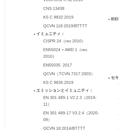
Par
び
CNS 13438
◦
RSS-1
◦
KS C 9832:2019
◦
IEEE
標準
●
QCVN 118:2019/BTTTT
◦
IEEE 
◦
イミュニティ：
IEEE 
●
◦
CISPR 24
rev 2010
◦
（
）
IEEE 8
◦
EN55024 + AMD 1
rev.
◦
（
IEEE 8
◦
2010
）
IEEE 
◦
EN55035: 2017
◦
IEEE 8
◦
QCVN
TCVN 7317:2003
◦
（
）
セキュリ
●
KS C 9835:2019
◦
WPA2
◦
エミッションとイミュニティ：
Person
●
EN 301 489-1 V2.2.3
2019-
◦
（
WPA2-E
◦
11
）
802.1
EN 301 489-17 V3.2.4
2020-
◦
（
WPA3-
◦
09
）
Enterp
QCVN 18:2014/BTTTT
◦