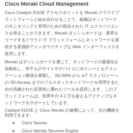
Cisco Meraki Cloud Management
Cisco Catalyst 9163E
Meraki
アクセスポイントを
クラウドプ
ラットフォームと組み合わせることで、組織はネットワーク
IT
のモニタリングと管理のための統合された
エクスペリエン
Meraki
スを得ることができます。
ダッシュボードは、業界を
IT
リードするクラウド
プラットフォームにネットワークを接
Web
続する直感的でインタラクティブな
インターフェイスを
提供します。
Meraki
はダッシュボードを通じて、ネットワークの最適化を
自動化し、何千ものサイトやデバイスにポリシーとセグメン
SD-WAN
IoT
テーション構成を展開し、
から
テクノロジーへ
SD-Access
の
までのフルスタックネットワークを管理するた
めの洗練された拡張性に優れたツールを提供します。このプ
4.2
ラットフォームは、世界中の
万を超えるアクティブなネ
ットワークをサポートしています。
Catalyst 9163E
Cisco Meraki
と
の連携によって、次の機能を
利用できます。
●
Cisco Spaces
●
Cisco Identity Services Engine