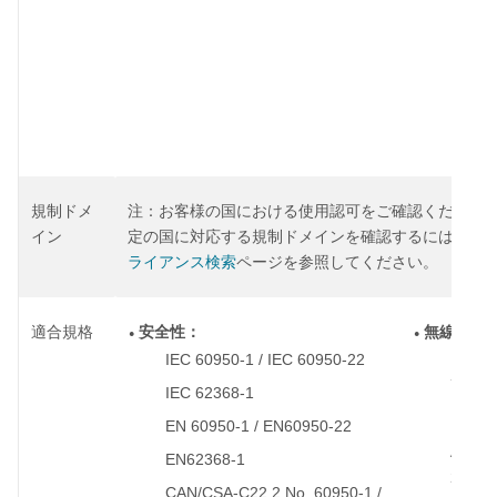
6 
作
は
ア
有
り
規制ドメ
注：
お客様の国における使用認可をご確認ください
イン
定の国に対応する規制ドメインを確認するには、
ワ
ライアンス検索
ページを参照してください。
適合規格
安全性：
無線機：
●
●
IEC 60950-1 / IEC 60950-22
EN 30
◦
◦
7
）
IEC 62368-1
◦
EN 30
◦
EN 60950-1 / EN60950-22
◦
AS/NZ
◦
EN62368-1
◦
2017
CAN/CSA-C22.2 No. 60950-1 /
◦