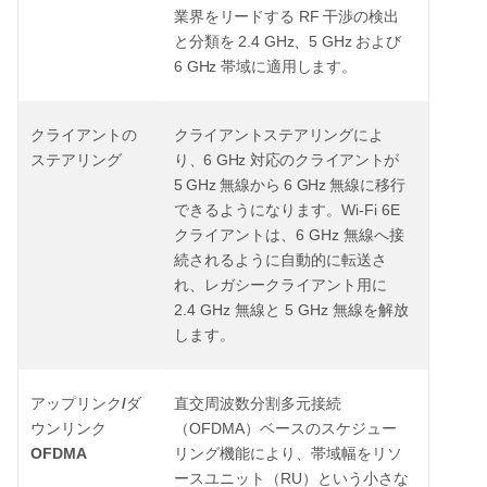
RF
業界をリードする
干渉の検出
2.4 GHz
5 GHz
と分類を
、
および
6 GHz
帯域に適用します。
クライアントの
クライアントステアリングによ
6 GHz
ステアリング
り、
対応のクライアントが
5 GHz
6 GHz
無線から
無線に移行
Wi-Fi 6E
できるようになります。
6 GHz
クライアントは、
無線へ接
続されるように自動的に転送さ
れ、レガシークライアント用に
2.4 GHz
5 GHz
無線と
無線を解放
します。
/
アップリンク
ダ
直交周波数分割多元接続
OFDMA
ウンリンク
（
）ベースのスケジュー
OFDMA
リング機能により、帯域幅をリソ
RU
ースユニット（
）という小さな