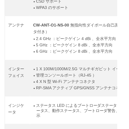
CSD
サポート
●
WPA3
のサポート
●
CW-ANT-O1-NS-00
アンテナ
無指向性ダイポール自己識別ア
タ付き）
2.4 GHz
4 dBi
：ピークゲイン
、全水平方向
●
5 GHz
8 dBi
：ピークゲイン
、全水平方向
●
6 GHz
8 dBi
：ピークゲイン
、全水平方向
●
1 X 100M/1000M/2.5G
インター
マルチギガビット
イーサネ
●
RJ-45
管理コンソールポート（
）
フェイス
●
4 X N
Wi-Fi
型
アンテナコネクタ
●
RP-SMA
GPS/GNSS
アクティブ
アンテナコネクタ
●
LED
インジケ
ステータス
によるブートローダステータス、ア
●
ータス、動作ステータス、ブートローダ警告、ブー
ータ
示