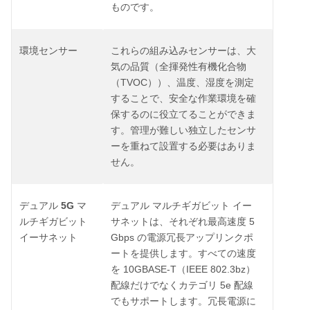
ものです。
環境センサー
これらの組み込みセンサーは、大
気の品質（全揮発性有機化合物
TVOC
（
））、温度、湿度を測定
することで、安全な作業環境を確
保するのに役立てることができま
す。管理が難しい独立したセンサ
ーを重ねて設置する必要はありま
せん。
5G
デュアル
マ
デュアル
マルチギガビット
イー
5
ルチギガビット
サネットは、それぞれ最高速度
Gbps
イーサネット
の電源冗長アップリンクポ
ートを提供します。すべての速度
10GBASE-T
IEEE 802.3bz
を
（
）
5e
配線だけでなくカテゴリ
配線
でもサポートします。冗長電源に