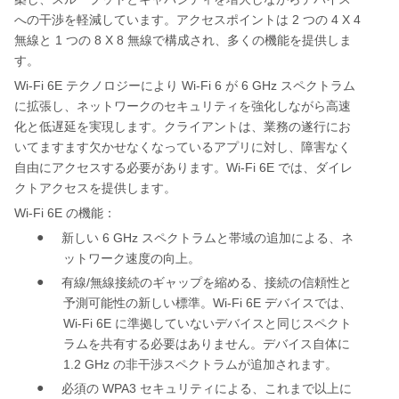
2
4 X 4
への干渉を軽減しています。アクセスポイントは
つの
1
8 X 8
無線と
つの
無線で構成され、多くの機能を提供しま
す。
Wi-Fi 6E
Wi-Fi 6
6 GHz
テクノロジーにより
が
スペクトラム
に拡張し、ネットワークのセキュリティを強化しながら高速
化と低遅延を実現します。クライアントは、業務の遂行にお
いてますます欠かせなくなっているアプリに対し、障害なく
Wi-Fi 6E
自由にアクセスする必要があります。
では、ダイレ
クトアクセスを提供します。
Wi-Fi 6E
の機能：
●
6 GHz
新しい
スペクトラムと帯域の追加による、ネ
ットワーク速度の向上。
●
/
有線
無線接続のギャップを縮める、接続の信頼性と
Wi-Fi 6E
予測可能性の新しい標準。
デバイスでは、
Wi-Fi 6E
に準拠していないデバイスと同じスペクト
ラムを共有する必要はありません。デバイス自体に
1.2 GHz
の非干渉スペクトラムが追加されます。
●
WPA3
必須の
セキュリティによる、これまで以上に