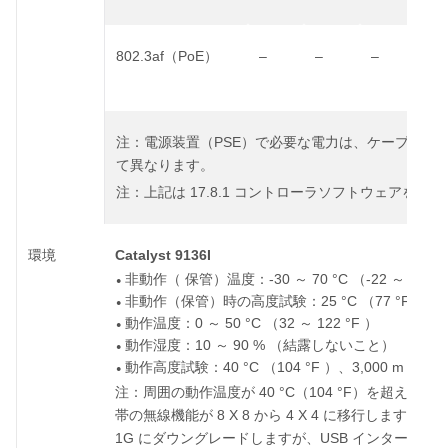
802.3af
PoE
–
–
–
1 X
（
）
1G
PSE
注：
電源装置（
）で必要な電力は、ケーブル長
て異なります。
17.8.1
注：
上記は
コントローラソフトウェアを使用
Catalyst 9136I
環境
-30
70 °C
-22
158 °
非動作（
保管）温度：
～
（
～
●
25 °C
77 °F
非動作（保管）時の高度試験：
（
）、
●
0
50 °C
32
122 °F
動作温度：
～
（
～
）
●
10
90 %
動作湿度：
～
（結露しないこと）
●
40 °C
104 °F
3,000 m
9,8
動作高度試験：
（
）、
（
●
40 °C
104 °F
注：
周囲の動作温度が
（
）を超えると
8 X 8
4 X 4
帯の無線機能が
から
に移行します。イ
1G
USB
にダウングレードしますが、
インターフェ