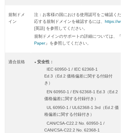
規制ドメ
注：
お客様の国における使用認可をご確認ください
https://www.ci
イン
応する規制ドメインを確認するには、
[
]
英語
を参照してください。
Cisco
規制ドメインのサポートの詳細については、『
Paper
』を参照してください。
適合規格
安全性：
●
●
IEC 60950-1 / IEC 62368-1
◦
◦
Ed.3
Ed.2
（
価格偏差に関する付録付
◦
き）
◦
EN 60950-1 / EN 62368-1 Ed.3
Ed.2
◦
（
価格偏差に関する付録付き）
◦
UL 60950-1 / UL62368-1 3rd
Ed.2
◦
（
価
格偏差に関する付録付き）
◦
CAN/CSA-C22.2 No. 60950-1 /
◦
CAN/CSA-C22.2 No. 62368-1