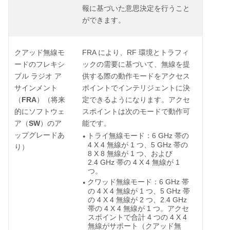
報に基づいた意思決定を行うこと
ができます。
FRA
RF
クアッド無線モ
により、
環境とトラフィ
ードのフレキシ
ックの需要に基づいて、無線を提
ブル
ラジオ
ア
供する際の動作モードをアクセス
サインメント
ポイントでインテリジェントに決
FRA
（
）（将来
定できるようになります。アクセ
的にソフトウェ
スポイントは次のモードで動作可
SW
ア（
）のア
能です。
ップグレードあ
6 GHz
トライ無線モード：
帯の
●
4 X 4
1
5 GHz
無線が
つ、
帯の
り）
8 X 8
1
無線が
つ、および
2.4 GHz
4 X 4
1
帯の
無線が
つ。
6 GHz
クワッド無線モード：
帯
●
4 X 4
1
5 GHz
の
無線が
つ、
帯
4 X 4
2
2.4 GHz
の
無線が
つ、
4 X 4
1
帯の
無線が
つ。アクセ
4
4 X 4
スポイントで合計
つの
無線がサポート（クアッド無