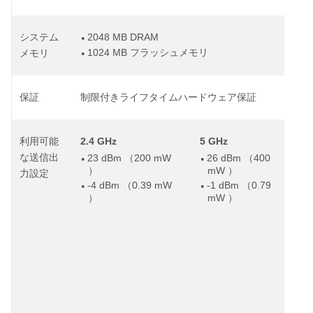
2048 MB DRAM
システム
●
1024 MB
フラッシュメモリ
メモリ
●
保証
制限付きライフタイムハードウェア保証
2.4 GHz
5 GHz
6 
利用可能
な送信出
23 dBm
200 mW
26 dBm
400
2
（
（
●
●
●
mW
）
）
-
力設定
●
-4 dBm
0.39 mW
-1 dBm
0.79
（
（
●
●
注
mW
）
）
れ
ト
6 
G
れ
で
ま