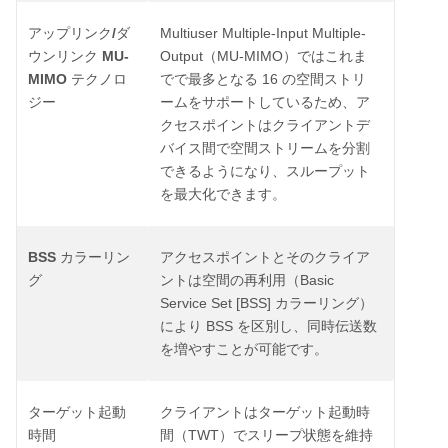
/
Multiuser Multiple-Input Multiple-
アップリンク
ダ
MU-
Output
MU-MIMO
ウンリンク
（
）ではこれま
MIMO
16
テクノロ
でで最多となる
の空間ストリ
ジー
ームをサポートしているため、ア
クセスポイントはクライアントデ
バイス間で空間ストリームを分割
できるようになり、スループット
を最大化できます。
BSS
カラーリン
アクセスポイントとそのクライア
Basic
グ
ントは空間の再利用（
Service Set [BSS]
カラーリング）
BSS
により
を区別し、同時伝送数
を増やすことが可能です。
ターゲット起動
クライアントはターゲット起動時
TWT
時間
間（
）でスリープ状態を維持