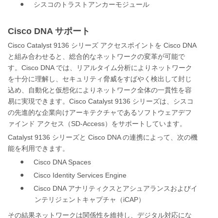
●
シスコのトラストアンカーモジュール
Cisco DNA サポート
Cisco Catalyst 9136
Cisco DNA
シリーズ
アクセスポイントを
と組み合わせると、総合的なネットワークの変革が可能で
Cisco DNA
す。
では、リアルタイム分析によりネットワーク
を十分に理解し、セキュリティ脅威をすばやく検出して封じ
込め、自動化と仮想化によりネットワーク全体の一貫性を容
Cisco Catalyst 9136
易に実現できます。
シリーズは、シスコ
の先進的な企業向けアーキテクチャであるソフトウェアデフ
SD-Access
ァインド
アクセス（
）をサポートしています。
Catalyst 9136
Cisco DNA
シリーズと
の連携によって、次の機
能を利用できます。
●
Cisco DNA Spaces
●
Cisco Identity Services Engine
●
Cisco DNA
アナリティクスとアシュアランスおよびイ
iCAP
ンテリジェントキャプチャ（
）
その結果ネットワークは関係性を維持し、デジタル対応にな