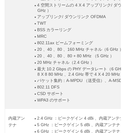
4
4 X 4
/
空間ストリームの
アップリンク
ダウンリ
●
GHz
）
/
OFDMA
アップリンク
ダウンリンク
●
TWT
●
BSS
カラーリング
●
MRC
●
802.11ax
ビームフォーミング
●
20
40
80
160 MHz
6 GHz
、
、
、
チャネル（
）
●
20
40
80
80 + 80 MHz
5 GHz
、
、
、
（
）
●
20 MHz
2.4 GHz
チャネル（
）
●
10.2 Gbps
PHY
6 GHz
最大
の
データレート（
帯で
●
8 X 8 80 MHz
2.4 GHz
4 X 4 20 MHz
、
帯で
）
A-MPDU
A-MSDU
パケット集約：
（送受信）、
（
●
802.11 DFS
●
CSD
サポート
●
WPA3
のサポート
●
2.4 GHz
4 dBi
内蔵アン
：ピークゲイン
、内蔵アンテナ、全
●
5 GHz
5 dBi
：ピークゲイン
、内蔵アンテナ、全水
テナ
●
6 GHz
6 dBi
：ピークゲイン
、内蔵アンテナ、全水
●