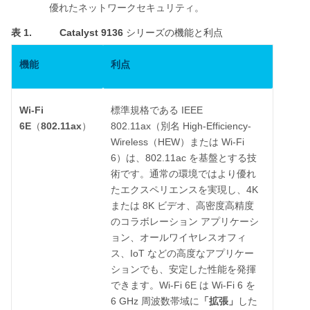
優れたネットワークセキュリティ。
表 1.
Catalyst 9136
シリーズの機能と利点
機能
利点
Wi-Fi
IEEE
標準規格である
6E
802.11ax
802.11ax
High-Efficiency-
（
）
（別名
Wireless
HEW
Wi-Fi
（
）または
6
802.11ac
）は、
を基盤とする技
術です。通常の環境ではより優れ
4K
たエクスペリエンスを実現し、
8K
または
ビデオ、高密度高精度
のコラボレーション
アプリケーシ
ョン、オールワイヤレスオフィ
IoT
ス、
などの高度なアプリケー
ションでも、安定した性能を発揮
Wi-Fi 6E
Wi-Fi 6
できます。
は
を
6 GHz
「拡張」
周波数帯域に
した