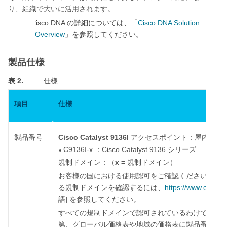
り、組織で大いに活用されます。
注：
Cisco DNA
Cisco DNA Solution
の詳細については、「
Overview
」を参照してください。
製品仕様
表 2.
仕様
項目
仕様
Cisco Catalyst 9136I
製品番号
アクセスポイント：屋内環境
C9136I-x
Cisco Catalyst 9136
：
シリーズ
●
x =
規制ドメイン：（
規制ドメイン）
お客様の国における使用認可をご確認ください。認
https://www.cisco.
る規制ドメインを確認するには、
]
語
を参照してください。
すべての規制ドメインで認可されているわけではあ
第、グローバル価格表や地域の価格表に製品番号が