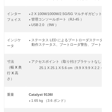
2 X 100M/1000M/2.5G/5G
インター
マルチギガビット
イー
●
RJ-45
管理コンソールポート（
）
フェイス
●
USB 2.0
9W
（
）
●
LED
インジケ
ステータス
によるブートローダステータス、
●
動作ステータス、ブートローダ警告、ブートローダ
ータ
寸法
アクセスポイント（取り付けブラケットなし）：
●
X
（幅
奥
25.1 X 25.1 X 5.6 cm
9.9 X 9.9 X 2.2
◦
（
インチ
X
行
高
さ）
Catalyst 9136I
重量
1.65 kg
3.6
（
ポンド）
●