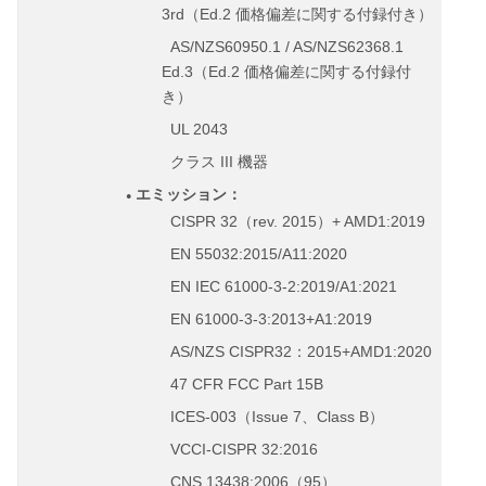
◦
3rd
Ed.2
（
価格偏差に関する付録付き）
◦
AS/NZS60950.1 / AS/NZS62368.1
◦
◦
Ed.3
Ed.2
（
価格偏差に関する付録付
き）
◦
UL 2043
◦
◦
III
◦
クラス
機器
●
エミッション：
◦
●
CISPR 32
rev. 2015
+ AMD1:2019
◦
（
）
◦
EN 55032:2015/A11:2020
◦
◦
EN IEC 61000-3-2:2019/A1:2021
◦
◦
EN 61000-3-3:2013+A1:2019
◦
I
AS/NZS CISPR32
2015+AMD1:2020
●
◦
：
◦
47 CFR FCC Part 15B
◦
◦
ICES-003
Issue 7
Class B
◦
（
、
）
◦
VCCI-CISPR 32:2016
◦
◦
CNS 13438:2006
95
◦
（
）