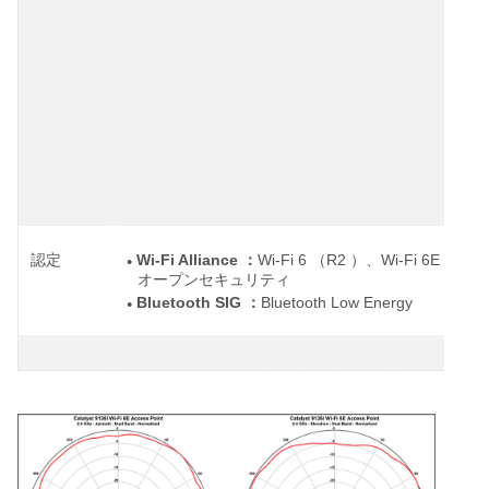
◦
◦
Wi-Fi Alliance
Wi-Fi 6
R2
Wi-Fi 6E
WP
認定
：
（
）、
、
●
オープンセキュリティ
Bluetooth SIG
Bluetooth Low Energy
：
●