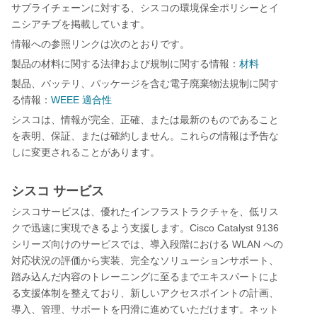
サプライチェーンに対する、シスコの環境保全ポリシーとイ
ニシアチブを掲載しています。
情報への参照リンクは次のとおりです。
製品の材料に関する法律および規制に関する情報：
材料
製品、バッテリ、パッケージを含む電子廃棄物法規制に関す
WEEE
る情報：
適合性
シスコは、情報が完全、正確、または最新のものであること
を表明、保証、または確約しません。これらの情報は予告な
しに変更されることがあります。
シスコ サービス
シスコサービスは、優れたインフラストラクチャを、低リス
Cisco Catalyst 9136
クで迅速に実現できるよう支援します。
WLAN
シリーズ向けのサービスでは、導入段階における
への
対応状況の評価から実装、完全なソリューションサポート、
踏み込んだ内容のトレーニングに至るまでエキスパートによ
る支援体制を整えており、新しいアクセスポイントの計画、
導入、管理、サポートを円滑に進めていただけます。ネット