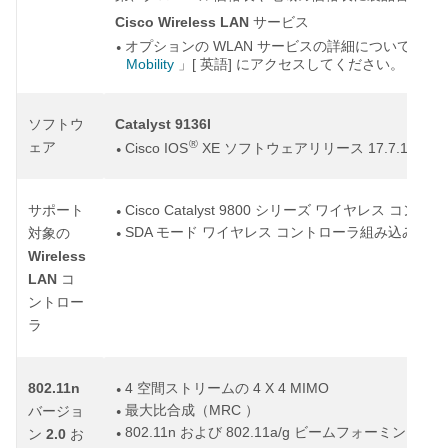
Cisco Wireless LAN
サービス
WLAN
オプションの
サービスの詳細については、
●
Mobility
[
]
」
英語
にアクセスしてください。
Catalyst 9136I
ソフトウ
®
ェア
Cisco IOS
XE
17.7.1
ソフトウェアリリース
以降
●
Cisco Catalyst 9800
サポート
シリーズ
ワイヤレス
コントロ
●
SDA
Cisc
モード
ワイヤレス
コントローラ組み込み
対象の
●
Wireless
LAN
コ
ントロー
ラ
802.11n
4
4 X 4 MIMO
空間ストリームの
●
MRC
最大比合成（
）
バージョ
●
802.11n
802.11a/g
および
ビームフォーミング
2.0
ン
お
●