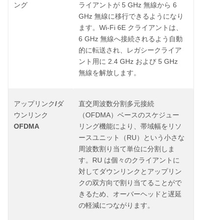
5 GHz
6
ング
ライアントが
無線から
GHz
無線に移行できるようになり
Wi-Fi 6E
ます。
クライアントは、
6 GHz
無線へ接続されるよう自動
的に転送され、レガシークライア
2.4 GHz
5 GHz
ント用に
および
無線を解放します。
/
アップリンク
ダ
直交周波数分割多元接続
OFDMA
ウンリンク
（
）ベースのスケジュー
OFDMA
リング機能により、帯域幅をリソ
RU
ースユニット（
）という小さな
周波数割り当て単位に分割しま
RU
す。
は個々のクライアントに
対してダウンリンクとアップリン
クの双方向で割り当てることがで
きるため、オーバーヘッドと遅延
の軽減につながります。