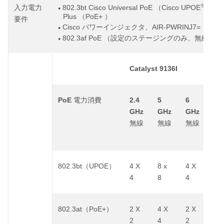
®
802.3bt Cisco Universal PoE
Cisco UPOE
入力電力
（
）、
●
Plus
PoE+
（
）
要件
Cisco
AIR-PWRINJ7=
パワーインジェクタ、
●
802.3af PoE
（設定のステージングのみ、無線はす
●
Catalyst 9136I
PoE
2.4
5
6
電力消費
リ
GHz
GHz
GHz
ク
無線
無線
無線
度
802.3bt
UPOE
4 X
8 x
4 X
2 X
（
）
4
8
4
5G
802.3at
PoE+
2 X
4 X
2 X
1 X
（
）
2
4
2
2.