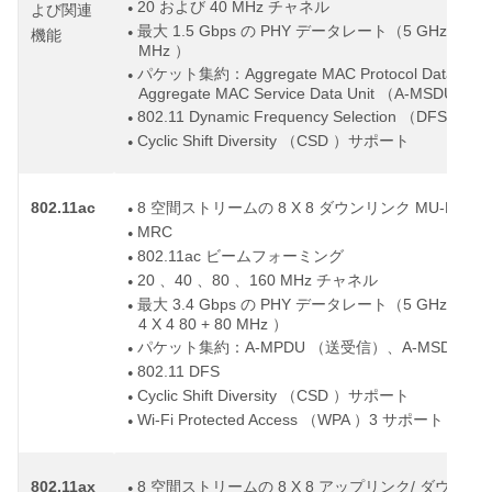
20
40 MHz
および
チャネル
よび関連
●
1.5 Gbps
PHY
5 GHz
最大
の
データレート（
帯で
機能
●
MHz
）
Aggregate MAC Protocol Data Unit
パケット集約：
●
Aggregate MAC Service Data Unit
A-MSDU
（
）（
802.11 Dynamic Frequency Selection
DFS
（
）
●
Cyclic Shift Diversity
CSD
（
）サポート
●
802.11ac
8
8 X 8
MU-MIMO
空間ストリームの
ダウンリンク
●
MRC
●
802.11ac
ビームフォーミング
●
20
40
80
160 MHz
、
、
、
チャネル
●
3.4 Gbps
PHY
5 GHz
8
最大
の
データレート（
帯で
●
4 X 4 80 + 80 MHz
）
A-MPDU
A-MSDU
パケット集約：
（送受信）、
（
●
802.11 DFS
●
Cyclic Shift Diversity
CSD
（
）サポート
●
Wi-Fi Protected Access
WPA
3
（
）
サポート
●
802.11ax
8
8 X 8
/
空間ストリームの
アップリンク
ダウンリ
●