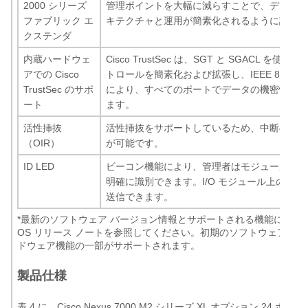
2000 シリーズ
管理ポイントを大幅に減らすことで、データセ
ファブリック エ
キテクチャと運用が簡素化されるように設計さ
クステンダ
内蔵ハードウェ
Cisco TrustSec は、SGT と SGACL を使
アでの Cisco
トロールを簡素化および拡張し、IEEE 802.1
TrustSec のサポ
により、すべてのポートでデータの機密性と整
ート
ます。
活性挿抜
活性挿抜をサポートしているため、中断のない
（OIR）
が可能です。
ID LED
ビーコン機能により、管理者はモジュールのサ
明確に識別できます。I/O モジュール上のポ
送信できます。
*
最新のソフトウェア バージョン情報とサポートされる機能については、C
OS リリース ノートを参照してください。初期のソフトウェア リ
ドウェア機能の一部がサポートされます。
製品仕様
表 4 に、Cisco Nexus 7000 M2 シリーズ XL オプション 24 ポー