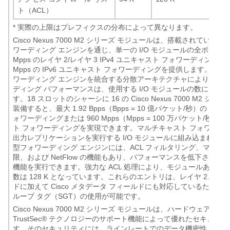
ト（ACL）
*
実際の上限はプレフィクスの分布によって異なります。
Cisco Nexus 7000 M2 シリーズ モジュールは、搭載されている 
ワーディング エンジンを通じ、単一の I/O モジュールの全ポートで、
Mpps のレイヤ 2/レイヤ 3 IPv4 ユニキャスト フォワーディング、
Mpps の IPv6 ユニキャスト フォワーディングを提供します。各
ワーディング エンジンを統合する分散アーキテクチャにより、シ
ディング パフォーマンスは、使用する I/O モジュールの数に比例
す。18 スロットのシャーシに 16 の Cisco Nexus 7000 M2 シ
装備すると、最大 1.92 Bpps（Bpps = 10 億パケット/秒）の IPv
ォワーディングまたは 960 Mpps（Mpps = 100 万パケット/秒）の 
ト フォワーディングを実現できます。マルチキャスト フォワーデ
出力レプリケーションを実行する I/O モジュールに組み込まれて
型フォワーディング エンジンには、ACL フィルタリング、マーキ
限、および NetFlow の機能もあり、パフォーマンスを低下させる
機能を実行できます。強力な ACL 処理により、モジュールあたり
数は 128 K となっています。これらのエントリは、レイヤ 2、3、
ドに加えて Cisco メタデータ フィールドにも対応しているため、
ループ タグ（SGT）の使用が可能です。
Cisco Nexus 7000 M2 シリーズ モジュールは、ハードウェアに内蔵
TrustSec® テクノロジーのサポート機能によって優れたセキュリ
す。そのセキュリティには、ラインレートでのデータ機密性、デー