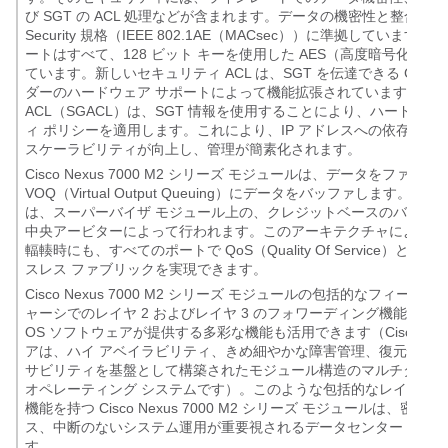
び SGT の ACL 処理などが含まれます。データの機密性と整合性は、I
Security 規格（IEEE 802.1AE（MACsec））に準拠していま
ートはすべて、128 ビット キーを使用した AES（高度暗号化規
ています。新しいセキュリティ ACL は、SGT を伝達できる Cisco
ダーのハードウェア サポートによって機能拡張されています。Security
ACL（SGACL）は、SGT 情報を使用することにより、ハードウ
ィ ポリシーを適用します。これにより、IP アドレスへの依存が解
スケーラビリティが向上し、管理が簡素化されます。
Cisco Nexus 7000 M2 シリーズ モジュールは、データをファ
VOQ（Virtual Output Queuing）にデータをバッファします。
は、スーパーバイザ モジュール上の、クレジットベースのバッフ
中央アービターによって行われます。このアーキテクチャによって
輻輳時にも、すべてのポートで QoS（Quality Of Service）と
スレス ファブリックを実現できます。
Cisco Nexus 7000 M2 シリーズ モジュールの包括的なフィーチ
ャーシでのレイヤ 2 およびレイヤ 3 のフォワーディング機能が含まれ、
OS ソフトウェアが提供する多彩な機能も活用できます（Cisco NX-
アは、ハイ アベイラビリティ、きめ細やかな障害管理、復元性、
サビリティを基盤として構築されたモジュール構造のマルチタスク
オペレーティング システムです）。このような包括的なレイヤ 2 お
機能を持つ Cisco Nexus 7000 M2 シリーズ モジュールは、密
ス、中断のないシステム運用が重要視されるデータセンター ネッ
す。