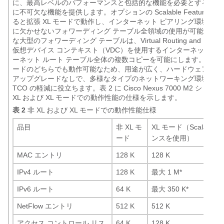
に、最高レベルのパフォーマンスと包括的な機能を必要とする環境
に不可欠な機能を提供します。オプションの Scalable Feature 
ると拡張 XL モードで動作し、インターネット ピアリング環境な
に欠かせないフォワーディング テーブル全領域の使用が可能にな
な大型のフォワーディング テーブルは、Virtual Routing and Forwa
仮想デバイス コンテキスト（VDC）を使用するインターネット接
ーネット ルート テーブル全体の複数コピーを可能にします。非 XL モ
ードのどちらでも動作可能なため、用途が広く、ハードウェア モ
アップグレードなしで、多様なタイプのネットワーキング環境に柔
TCO の軽減に役立ちます。表 2 に Cisco Nexus 7000 M2 シリ
XL および XL モードでの動作性能の仕様を示します。
表 2
非 XL および XL モードでの動作性能仕様
品目
非 XL モ
XL モード（Scalable F
ード
ンスを使用）
MAC エントリ
128 K
128 K
IPv4 ルート
128 K
最大 1 M*
IPv6 ルート
64 K
最大 350 K*
NetFlow エントリ
512 K
512 K
アクセス コントロール リス
64 K
128 K