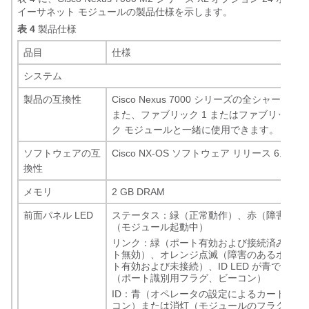
イーサネット モジュールの製品仕様を示します。
表 4
製品仕様
品目
仕様
システム
製品の互換性
Cisco Nexus 7000 シリーズの全シャー
また、ファブリック 1 またはファブリック 2
ク モジュールと一緒に使用できます。
ソフトウェアの互
Cisco NX-OS ソフトウェア リリース 6.1
換性
メモリ
2 GB DRAM
前面パネル LED
ステータス：緑（正常動作）、赤（障害発生
（モジュール起動中）
リンク：緑（ポート有効および接続済み）、
ト無効）、オレンジ点滅（障害のあるポート
ト有効および未接続）、ID LED が青で緑と
（ポート識別用フラグ、ビーコン）
ID：青（オペレータの設定によるカード識別
コン）または消灯（モジュールのフラグ未設