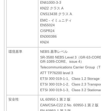
EN61000-3-3
KN22 クラス A
CNS13438 クラス A
EMC - イミュニティ
EN55024
CISPR24
EN300386
KN24
環境基準
NEBS 基準レベル
SR-3580 NEBS Level 3（GR-63-CORE、is
GR-1089-CORE、issue 4）
Telecommunications Carrier Group（TCG）Ch
ATT TP76200 level 3
ETSI 300 019-1-1、Class 1.2 Storage
ETSI 300 019-1-2、Class 2.3 Transportation
ETSI 300 019-1-3、Class 3.2 Stationary Use
安全性
UL 60950-1 第 2 版
CAN/CSA-C22 2 No. 60950-1 第 2 版
EN 60950-1 第 2 版