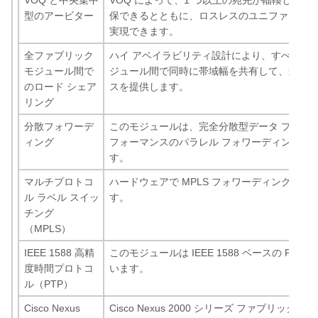
VOQ と中央集中
VOQ によって、1 つ以上の宛先が輻輳してい
型のアービター
保できるとともに、ロスレスのユニファイド 
実現できます。
全ファブリック
ハイ アベイラビリティ設計により、すべてのフ
モジュール間で
ジュール間で同時に帯域幅を共有して、最適な
のロード シェア
スを提供します。
リング
分散フォワーデ
このモジュールは、完全分散型データ プレー
ィング
フォーマンスのパラレル フォワーディングが
す。
マルチプロトコ
ハードウェアで MPLS フォワーディングをサ
ル ラベル スイッ
す。
チング
（MPLS）
IEEE 1588 高精
このモジュールは IEEE 1588 ベースの PTP
度時間プロトコ
います。
ル（PTP）
Cisco Nexus
Cisco Nexus 2000 シリーズ ファブリック