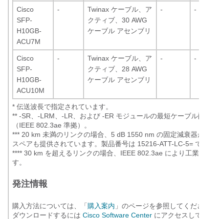
Cisco
-
Twinax ケーブル、ア
-
-
SFP-
クティブ、30 AWG
H10GB-
ケーブル アセンブリ
ACU7M
Cisco
-
Twinax ケーブル、ア
-
-
SFP-
クティブ、28 AWG
H10GB-
ケーブル アセンブリ
ACU10M
*
伝送波長で指定されています。
**
-SR、-LRM、-LR、および -ER モジュールの最短ケーブル配線距離
（IEEE 802.3ae 準拠）。
***
20 km 未満のリンクの場合、5 dB 1550 nm の固定減衰器が
スペアも提供されています。製品番号は 15216-ATT-LC-5= です。
****
30 km を超えるリンクの場合、IEEE 802.3ae により工業用
す。
発注情報
購入方法については、「
購入案内
」のページを参照してください。
ダウンロードするには
Cisco Software Center
にアクセスしてくださ