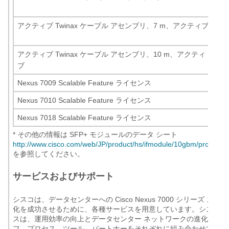
CU
アクティブ Twinax ケーブル アセンブリ、7 m、アクティブ
SF
AC
アクティブ Twinax ケーブル アセンブリ、10 m、アクティ
SF
ブ
AC
Nexus 7009 Scalable Feature ライセンス
N7
Nexus 7010 Scalable Feature ライセンス
N7
Nexus 7018 Scalable Feature ライセンス
N7
*
その他の情報は SFP+ モジュールのデータ シート
http://www.cisco.com/web/JP/product/hs/ifmodule/10gbm/prodlit/1
を参照してください。
サービスおよびサポート
シスコは、データセンターへの Cisco Nexus 7000 シリーズ ス
化を成功させるために、各種サービスを用意しています。シスコの
スは、運用効率の向上とデータセンター ネットワークの進化を目
フ、プロセス、ツール、パートナーをそれぞれに組み合わせて提供