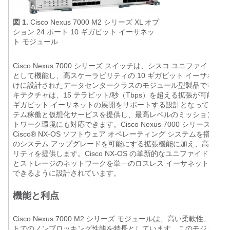
図 1.
Cisco Nexus 7000 M2 シリーズ XL オプ
ション 24 ポート 10 ギガビット イーサネッ
ト モジュール
Cisco Nexus 7000 シリーズ スイッチは、シスコ ユニファイド
として機能し、高スケーラビリティの 10 ギガビット イーサネット
けに設計されたデータセンタークラスのモジュール型製品です。フ
キテクチャは、15 テラビット/秒（Tbps）を超える拡張が可能で、40
ギガビット イーサネットの展開をサポートする設計となっていま
テム稼働と仮想化サービスを提供し、最高レベルのミッションクリ
トワーク環境にも対応できます。Cisco Nexus 7000 シリーズは
Cisco® NX-OS ソフトウェア オペレーティング システムを搭載
のシステム アップグレードを可能にする拡張機能に加え、高い管
リティを提供します。Cisco NX-OS の革新的なユニファイド ファ
とストレージのネットワークを単一のロスレス イーサネット ファ
できるように設計されています。
機能と利点
Cisco Nexus 7000 M2 シリーズ モジュールは、高い柔軟性、
トでのノンブロッキング性能を特長としています。このモジュール