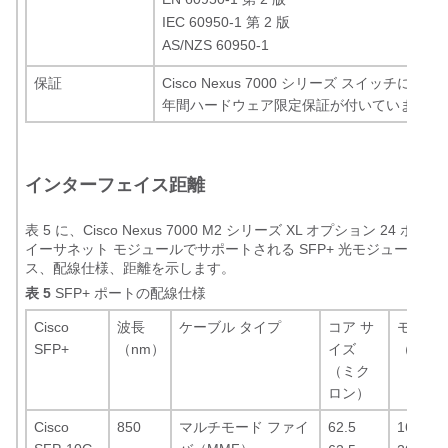
IEC 60950-1 第 2 版
AS/NZS 60950-1
保証
Cisco Nexus 7000 シリーズ スイッチには
年間ハードウェア限定保証が付いています。
インターフェイス距離
表 5 に、Cisco Nexus 7000 M2 シリーズ XL オプション 24 ポー
イーサネット モジュールでサポートされる SFP+ 光モジュールの
ス、配線仕様、距離を示します。
表 5
SFP+ ポートの配線仕様
Cisco
波長
ケーブル タイプ
コア サ
モード
SFP+
（nm）
イズ
（MHz*
（ミク
ロン）
Cisco
850
マルチモード ファイ
62.5
160