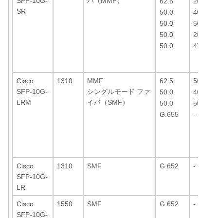
SFP-10G-
バ（MMF）
62.5
200（
SR
50.0
400
50.0
500（
50.0
2000（
50.0
4700（
Cisco
1310
MMF
62.5
500
SFP-10G-
シングルモード ファ
50.0
400
LRM
イバ（SMF）
50.0
500
G.655
-
Cisco
1310
SMF
G.652
-
SFP-10G-
LR
Cisco
1550
SMF
G.652
-
SFP-10G-