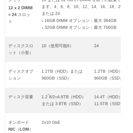
4
6
8
10
12
14
16
18
20
22
ます。
、
、
、
、
、
、
、
、
、
12 x 2 DIMM
24
または
= 24
スロッ
16GB DIMM
384GB
オプション：最大
ト
●
32GB DIMM
756GB
オプション：最大
●
10
8
24
ディスクスロ
（使用可能
）
ット（小形）
1.2TB
HDD
1.2TB
HDD
ディスクオプ
（
）または
（
）また
960GB
SSD
960GB
SSD
ション
（
）
（
）
*
1.2
8/2=4.8TB
HDD
14.4T
HDD
ディスク容量
（
）
（
）また
3.8TB
SSD
11.5TB
SSD
または
（
）
（
）
2x10 GbE
オンボード
NIC
LOM
（
）