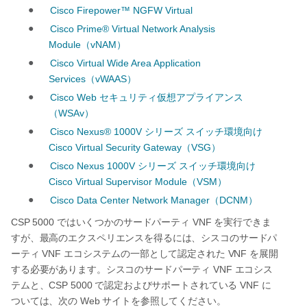
●
Cisco Firepower™ NGFW Virtual
●
Cisco Prime® Virtual Network Analysis
Module
vNAM
（
）
●
Cisco Virtual Wide Area Application
Services
vWAAS
（
）
●
Cisco Web
セキュリティ仮想アプライアンス
WSAv
（
）
●
Cisco Nexus® 1000V
シリーズ
スイッチ環境向け
Cisco Virtual Security Gateway
VSG
（
）
●
Cisco Nexus 1000V
シリーズ
スイッチ環境向け
Cisco Virtual Supervisor Module
VSM
（
）
●
Cisco Data Center Network Manager
DCNM
（
）
CSP 5000
VNF
ではいくつかのサードパーティ
を実行できま
すが、最高のエクスペリエンスを得るには、シスコのサードパ
VNF
VNF
ーティ
エコシステムの一部として認定された
を展開
VNF
する必要があります。シスコのサードパーティ
エコシス
CSP 5000
VNF
テムと、
で認定およびサポートされている
に
Web
ついては、次の
サイトを参照してください。