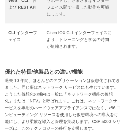
Web
CLI
、
、お
サポートし、さまざまなインター
REST API
よび
フェイス間で一貫した動作を可能
にします。
CLI
Cisco IOX CLI
インターフ
インターフェイスに
ェイス
より、トレーニングと学習の時間
が短縮されます。
優れた特長/他製品との違い/機能
10
過去
年間、ほとんどのアプリケーションは仮想化されてき
ました。同じ事はネットワーク
サービスにも生じています。
こうした仮想化の傾向は一般に「ネットワーク機能の仮想
NFV
化」または「
」と呼ばれます。これは、ネットワークサ
x86
ービスを専用のハードウェアアプライアンスではなく、
コ
ンピューティング
リソースを使用した仮想環境への導入を可
CSP 5000
能にし、より柔軟な導入と管理を実現します。
シリ
ーズは、このテクノロジーの移行を支援します。