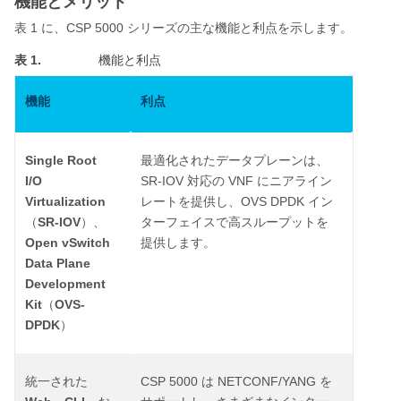
機能とメリット
1
CSP 5000
表
に、
シリーズの主な機能と利点を示します。
表 1.
機能と利点
機能
利点
Single Root
最適化されたデータプレーンは、
I/O
SR-IOV
VNF
対応の
にニアライン
Virtualization
OVS DPDK
レートを提供し、
イン
SR-IOV
（
）、
ターフェイスで高スループットを
Open vSwitch
提供します。
Data Plane
Development
Kit
OVS-
（
DPDK
）
CSP 5000
NETCONF/YANG
統一された
は
を