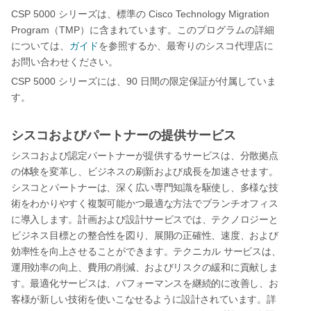
CSP 5000
Cisco Technology Migration
シリーズは、標準の
Program
TMP
（
）に含まれています。このプログラムの詳細
については、
ガイド
を参照するか、最寄りのシスコ代理店に
お問い合わせください。
CSP 5000
90
シリーズには、
日間の限定保証が付属していま
す。
シスコおよびパートナーの提供サービス
シスコおよび認定パートナーが提供するサービスは、分散拠点
の体験を変革し、ビジネスの刷新および成長を加速させます。
シスコとパートナーは、深く広い専門知識を駆使し、多様な技
術をわかりやすく複製可能かつ最適な方法でブランチオフィス
に導入します。計画および設計サービスでは、テクノロジーと
ビジネス目標との整合性を図り、展開の正確性、速度、および
効率性を向上させることができます。テクニカル
サービスは、
運用効率の向上、費用の削減、およびリスクの緩和に貢献しま
す。最適化サービスは、パフォーマンスを継続的に改善し、お
客様が
新しい技術を使いこなせるように設計されています。詳