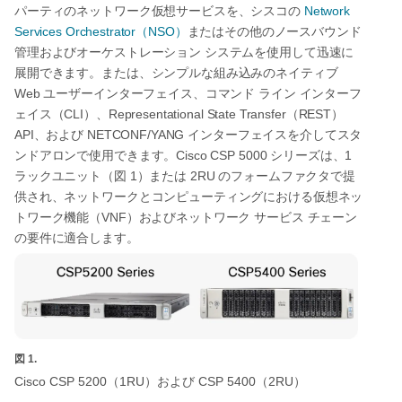
Network
パーティのネットワーク仮想サービスを、シスコの
Services Orchestrator
NSO
（
）
またはその他のノースバウンド
管理およびオーケストレーション
システムを使用して迅速に
展開できます。または、シンプルな組み込みのネイティブ
Web
ユーザーインターフェイス、コマンド
ライン
インターフ
CLI
Representational State Transfer
REST
ェイス（
）、
（
）
API
NETCONF/YANG
、および
インターフェイスを介してスタ
Cisco CSP 5000
1
ンドアロンで使用できます。
シリーズは、
1
2RU
ラックユニット（図
）または
のフォームファクタで提
供され、ネットワークとコンピューティングにおける仮想ネッ
VNF
トワーク機能（
）およびネットワーク
サービス
チェーン
の要件に適合します。
図 1.
Cisco CSP 5200
1RU
CSP 5400
2RU
（
）および
（
）