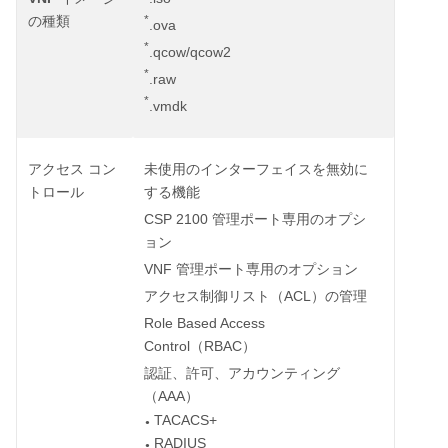
*
の種類
.ova
*
.qcow/qcow2
*
.raw
*
.vmdk
アクセス
コン
未使用のインターフェイスを無効に
トロール
する機能
CSP 2100
管理ポート専用のオプシ
ョン
VNF
管理ポート専用のオプション
ACL
アクセス制御リスト（
）の管理
Role Based Access
Control
RBAC
（
）
認証、許可、アカウンティング
AAA
（
）
TACACS+
●
RADIUS
●