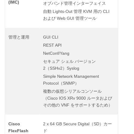
(IMC)
オブバンド管理インターフェイス
Lights-Out
KVM
CLI
自動
管理
用の
Web GUI
および
管理ツール
GUI CLI
管理と運用
REST API
NetConf/Yang
セキュア
シェル
バージョン
2
SSHv2
Syslog
（
）
Simple Network Management
Protocol
SNMP
（
）
複数の仮想シリアルコンソール
Cisco IOS XRv 9000
（
ルータおよび
VNF
その他の
をサポートするため）
Cisco
2 x 64 GB Secure Digital
SD
（
）カー
FlexFlash
ド