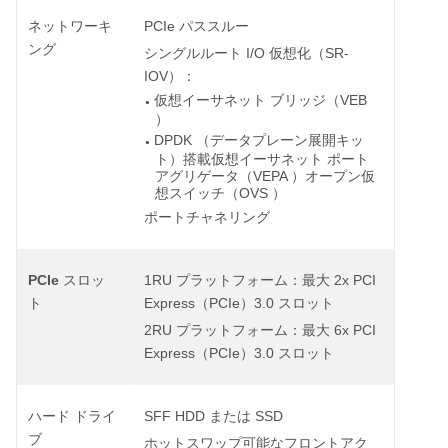
PCIe
ネットワーキ
パススルー
ング
I/O
SR-
シングルルート
仮想化（
IOV
）：
VEB
仮想イーサネット
ブリッジ（
●
）
DPDK
（データプレーン展開キッ
●
ト）搭載仮想イーサネット
ポート
VEPA
アグリゲータ（
）オープン仮
OVS
想スイッチ（
）
ポートチャネリング
PCIe
1RU
2x PCI
スロッ
プラットフォーム：最大
Express
PCIe
3.0
ト
（
）
スロット
2RU
6x PCI
プラットフォーム：最大
Express
PCIe
3.0
（
）
スロット
SFF HDD
SSD
ハード
ドライ
または
ブ
ホットスワップ可能なフロントアク