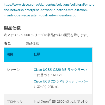
https://www.cisco.com/c/dam/en/us/solutions/collateral/enterp
rise-networks/enterprise-network-functions-virtualization-
nfv/nfv-open-ecosystem-qualified-vnf-vendors.pdf
製品仕様
2
CSP 5000
表
に
シリーズの製品仕様の概要を示します。
表 2.
製品仕様
項目
仕様
Cisco UCS
®
C220 M5
シャーシ
ラックサーバ
1RU x1
ー
に基づく
Cisco UCS C240 M5
ラックサーバー
2RU x1
に基づく
®
Intel Xeon
E5-2600 v3
v4
プロセッサ
および
シ