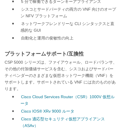
●
5
分で稼働できるターンキーアプライアンス
●
VNF
シスコとサードパーティの両方の
向けのオープ
NFV
ン
プラットフォーム
●
CLI
ネットワークフレンドリーな
シンタックスと直
GUI
感的な
●
自動化と運用の俊敏性の向上
プラットフォームサポート/互換性
CSP 5000
シリーズは、ファイアウォール、ロードバランサ、
その他の付加価値サービスを含む、シスコおよびサードパー
VNF
ティベンダーのさまざまな仮想ネットワーク機能（
）を
VNF
サポートします。サポートされている
には次のものがあ
ります。
●
Cisco Cloud Services Router
CSR
1000V
（
）
仮想ル
ータ
●
Cisco IOS® XRv 9000
ルータ
●
Cisco
適応型セキュリティ仮想アプライアンス
ASAv
（
）