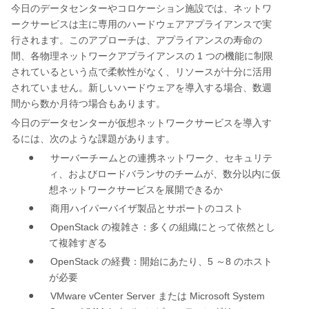
今日のデータセンターやコロケーション施設では、ネットワ
ークサービスは主に専用のハードウェアアプライアンスで実
行されます。このアプローチは、アプライアンスの寿命の
1
間、各物理ネットワークアプライアンスの
つの機能に制限
されているという点で柔軟性がなく、リソースが十分に活用
されていません。新しいハードウェアを導入する場合、数週
間から数か月待つ場合もあります。
今日のデータセンターが仮想ネットワークサービスを導入す
るには、次のような課題があります。
●
サーバーチームとの連携ネットワーク、セキュリテ
ィ、およびロードバランサのチームが、数分以内に仮
想ネットワークサービスを展開できるか
●
商用ハイパーバイザ製品とサポートのコスト
●
OpenStack
の複雑さ：多くの組織にとって依然とし
て複雑すぎる
●
OpenStack
5
8
の経費：開始にあたり、
～
のホスト
が必要
●
VMware vCenter Server
Microsoft System
または