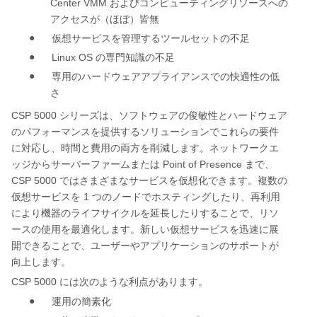
Center VMM
およびコンピューティングリソースへの
アクセスが（ほぼ）皆無
●
仮想サービスを管理するツールセットの不足
●
Linux OS
の専門知識の不足
●
専用のハードウェアアプライアンスでの快適性の低
さ
CSP 5000
シリーズは、ソフトウェアの俊敏性とハードウェア
のパフォーマンスを提供するソリューションでこれらの要件
に対応し、時間と費用の両方を削減します。ネットワークエ
Point of Presence
ッジからサーバーファームまたは
まで、
CSP 5000
ではさまざまなサービスを仮想化できます。複数の
1
仮想サービスを
つのノードでホスティングしたり、再利用
により機器のライフサイクルを延長したりすることで、リソ
ースの使用を最適化します。新しい仮想サービスを迅速に展
開できることで、ユーザーやアプリケーションのサポートが
向上します。
CSP 5000
には次のような利点があります。
●
運用の簡素化