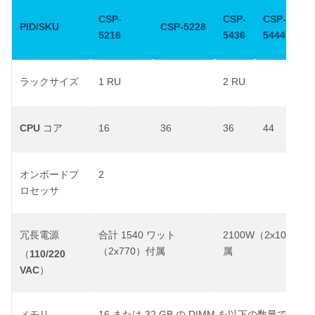
CSP-
CSP-
CSP-
CS
PID/SKU
CSP-5228
5216
5436
5444
54
1 RU
2 RU
ラックサイズ
CPU
16
36
36
44
56
コア
2
オンボードプ
ロセッサ
1540
2100W
2x1050
冗長電源
合計
ワット
（
）
2x770
（
）付属
属
110/220
（
VAC
）
16
32 GB
DIMM
メモリ
または
の
を以下の数量で構成