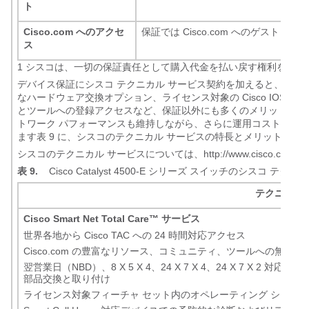
ト
Cisco.com へのアクセ
保証では Cisco.com へのゲスト 
ス
1
シスコは、一切の保証責任として購入代金を払い戻す権利を留保
デバイス保証にシスコ テクニカル サービス契約を加えると、Cisc
なハードウェア交換オプション、ライセンス対象の Cisco IOS ソフ
とツールへの登録アクセスなど、保証以外にも多くのメリットが得
トワーク パフォーマンスも維持しながら、さらに運用コストを抑
ます表 9 に、シスコのテクニカル サービスの特長とメリットを示
シスコのテクニカル サービスについては、
http://www.cisco.com/jp/
表 9.
Cisco Catalyst 4500-E シリーズ スイッチのシスコ テク
テクニカル 
Cisco Smart Net Total Care
™
サービス
世界各地から Cisco TAC への 24 時間対応アクセス
Cisco.com の豊富なリソース、コミュニティ、ツールへの無制
翌営業日（NBD）、8 X 5 X 4、24 X 7 X 4、24 X 7 X 2
部品交換と取り付け
ライセンス対象フィーチャ セット内のオペレーティング システ