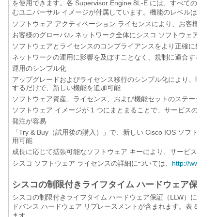
を使用できます。各 Supervisor Engine 8L-E には、すべての機能セット（
むユニバーサル イメージが付属しています。機能のレベルは、適
ソフトウェア アクティベーション ライセンスにより、お客様は次
お客様のグローバル ネットワーク全体にシスコ ソフトウェア ア
ソフトウェアとライセンスのコンプライアンスをより正確に集中管
ネットワークの運用に影響を及ぼすことなく、規制に適合するため
運用のシンプル化
アップグレードおよびライセンス移行のシンプル化により、時間の
するだけで、新しい機能を追加可能
ソフトウェア資産、ライセンス、および機能セットのステータスを
ソフトウェア イメージが 1 つにまとまることで、サービスの提供
発注が容易
「Try & Buy（試用後の購入）」で、新しい Cisco IOS 
用可能
成長に応じて拡張可能なソフトウェア キーにより、サービス コー
シスコ ソフトウェア ライセンスの詳細については、
http://www.cis
シスコの制限付きライフタイム ハードウェア保証
シスコの制限付きライフタイム ハードウェア保証（LLW）には、購
ドバンス ハードウェア リプレースメントが含まれます。表 8 に
ます。