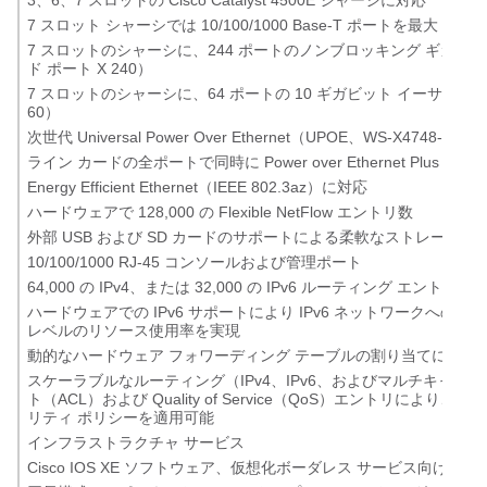
7 スロット シャーシでは 10/100/1000 Base-T ポートを最大 240
7 スロットのシャーシに、244 ポートのノンブロッキング ギガビット 
ド ポート X 240）
7 スロットのシャーシに、64 ポートの 10 ギガビット イーサネット 
60）
次世代 Universal Power Over Ethernet（UPOE、WS-X4
ライン カードの全ポートで同時に Power over Ethernet Plus（P
Energy Efficient Ethernet（IEEE 802.3az）に対応
ハードウェアで 128,000 の Flexible NetFlow エントリ数
外部 USB および SD カードのサポートによる柔軟なストレージ 
10/100/1000 RJ-45 コンソールおよび管理ポート
64,000 の IPv4、または 32,000 の IPv6 ルーティング
ハードウェアでの IPv6 サポートにより IPv6 ネットワークへ
レベルのリソース使用率を実現
動的なハードウェア フォワーディング テーブルの割り当てにより、IPv
スケーラブルなルーティング（IPv4、IPv6、およびマルチキャスト
ト（ACL）および Quality of Service（QoS）エントリ
リティ ポリシーを適用可能
インフラストラクチャ サービス
Cisco IOS XE ソフトウェア、仮想化ボーダレス サービス向け