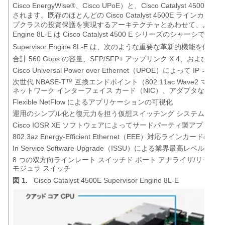
Cisco EnergyWise
®
、Cisco UPoE）と、Cisco Catalyst 4500
されます。既存のほとんどの Cisco Catalyst 4500E ラ
プクラスの投資保護を実現するアーキテクチャとあわせて、より確実な顧客満足度
Engine 8L-E は Cisco Catalyst 4500 E シリーズのシャーシ
Supervisor Engine 8L-E は、次のような重要な革新的機能を備
合計 560 Gbps の容量、SFP/SFP+ アップリンク X 4、およびクアッド
Cisco Universal Power over Ethernet（UPOE）によ
次世代 NBASE-T
™
互換エンドポイント（802.11ac Wave2 
ネットワーク インターフェイス カード（NIC）、アダプタなど）
Flexible NetFlow によるアプリケーションの可視化
運用のシンプル化と復元力を担う仮想スイッチング システム（VS
Cisco IOSR XE ソフトウェアによってサードパーティ製アプリ
802.3az Energy-Efficient Ethernet（EEE）対応ライ
In Service Software Upgrade（ISSU）による業界最高レベルの復
8 つの双方向ラインレート スイッチド ポート アナライザ/リモート 
モジュラ スイッチ
図 1.
Cisco Catalyst 4500E Supervisor Engine 8L-E