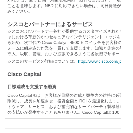
x NBD は、週 5 日間（対象地域内の一般的な営業日）、一般的な
ことを意味します。NBD に対応できない場合は、同日発送が実施
みください。
シスコとパートナーによるサービス
シスコおよびパートナー各社が提供するカスタマイズされたサービ
ャにおける革新的かつセキュアなインテリジェント エッジを実現
ら始め、次世代の Cisco Catalyst 4500-E スイッチをお
ォームに組み込む作業を一貫して支援します。知識と先進の手法を
導入、吸収、管理、および拡張できるように各段階でサポートいた
シスコのサービスの詳細については、
http://www.cisco.com/jp/go/se
Cisco Capital
目標達成を支援する融資
Cisco Capital
®
は、お客様が目標の達成と競争力の維持に必要なテク
削減し、成長を加速させ、投資金額と ROI を最適化します。Cisco 
トウェア、サービス、および補完的なサードパーティ製機器を柔軟
の支払いが発生することもありません。Cisco Capitalは 100