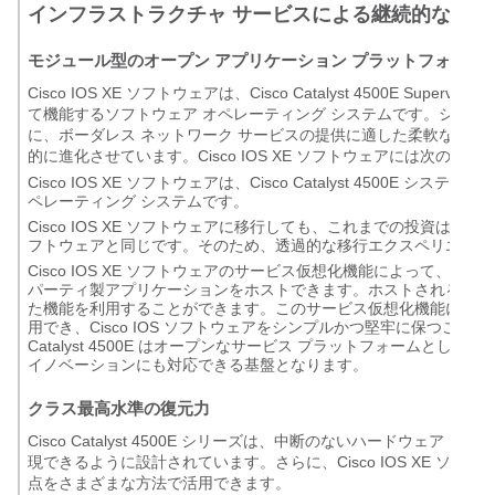
インフラストラクチャ サービスによる継続的なイノ
モジュール型のオープン アプリケーション プラットフォーム、Cis
Cisco IOS XE ソフトウェアは、Cisco Catalyst 4500E Supe
て機能するソフトウェア オペレーティング システムです。シスコ
に、ボーダレス ネットワーク サービスの提供に適した柔軟なアーキテ
的に進化させています。Cisco IOS XE ソフトウェアには次のよ
Cisco IOS XE ソフトウェアは、Cisco Catalyst 4500
ペレーティング システムです。
Cisco IOS XE ソフトウェアに移行しても、これまでの投資は無駄
フトウェアと同じです。そのため、透過的な移行エクスペリエンス
Cisco IOS XE ソフトウェアのサービス仮想化機能によって、Cisco Ca
パーティ製アプリケーションをホストできます。ホストされるアプリケ
た機能を利用することができます。このサービス仮想化機能により
用でき、Cisco IOS ソフトウェアをシンプルかつ堅牢に保つことができま
Catalyst 4500E はオープンなサービス プラットフォームと
イノベーションにも対応できる基盤となります。
クラス最高水準の復元力
Cisco Catalyst 4500E シリーズは、中断のないハードウ
現できるように設計されています。さらに、Cisco IOS XE 
点をさまざまな方法で活用できます。