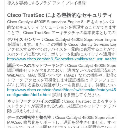
導入を容易にするプラグ アンド プレイ機能
Cisco TrustSec による包括的なセキュリティ
Cisco Catalyst 4500E Supervisor Engine 8L-E をキ
的なセキュリティ ソリューションを実現することができます。Cisco Cataly
ことで、Cisco TrustSec アーキテクチャの基本要素としての役
デバイス センサー：
Cisco Catalyst 4500E Supervisor
を認識します。また、この機能を Cisco Identity Services
アクセスするすべてのデバイスを一元的に表示することができます。さらに
スのタイプに基づいて、ポリシーを動的にスイッチへ適用すること
http://www.cisco.com/en/US/docs/ios-xml/ios/sec_usr_aaa/configur
認証ベースのネットワーキング：
Cisco Catalyst 4500E Supe
認証機能セットが含まれており、適切なレベルの認証済みアクセスをユーザに提供
WebAuth、MAC 認証バイパス（MAB）などの機能や、動作の
トワーク アクセスを可視化します認証機能は IP テレフォニーの統
ACL に関する柔軟な認証ポリシーを提供します。詳細については、
http://www.cisco.com/c/en/us/td/docs/switches/lan/catalyst4500/X
configuration/dot1x.html
[英語] を参照してください。
ネットワーク デバイスの認証：
Cisco TrustSec によるネ
ストラクチャが実現されるため、未認証のネットワーク デバイス
限に抑えられます。
データの機密性と整合性：
Cisco Catalyst 4500E Supervisor
MACsec 暗号化をサポートし、遅延を発生させません。すべてのアッ
カードで、スイッチ間およびホスト/スイッチ間両方のハードウェ