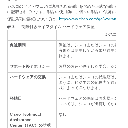
シスコのソフトウェアに適用される保証を含めた正式な保証条件は、ご購入のシ
に記載されています。製品の使用前に、個々の製品に付属する保証
保証条項の詳細については、
http://www.cisco.com/go/warranty/
[英
表 8.
制限付きライフタイム ハードウェア保証
シスコ制限
保証期間
保証は、シスコまたはシスコの販売代
有または使用している限り適用されます
れます。
サポート終了ポリシー
製品の製造が終了した場合、シスコの保
ハードウェアの交換
シスコまたはシスコの代理店は、RMA
ように、ビジネスの範囲内で適正な努
域によって異なります。
発効日
ハードウェアの保証はお客様への出荷
ついては、シスコが出荷してから 90
Cisco Technical
なし
Assistance
Center（TAC）のサポー