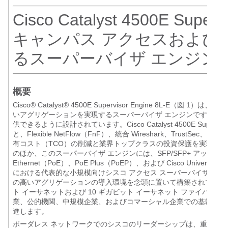
Cisco Catalyst 4500E Supe
キャンパス アクセスおよび
るスーパーバイザ エンジン
概要
Cisco
®
Catalyst
®
4500E Supervisor Engine 8L-E（
いアグリゲーションを実現するスーパーバイザ エンジンです。E シリー
供できるように設計されています。Cisco Catalyst 4500E Supervi
と、Flexible NetFlow（FnF）、統合 Wireshark、Trus
有コスト（TCO）の削減と業界トップクラスの投資保護を実現する 
のほか、このスーパーバイザ エンジンには、SFP/SFP+ アップリンク X
Ethernet（PoE）、PoE Plus（PoEP）、および Cisco Univers
における代表的な小規模向けシスコ アクセス スーパーバイザ エンジンとなっ
の高いアグリゲーションの導入環境を念頭に置いて構築されており
ト イーサネットおよび 10 ギガビット イーサネット ファイバの導入が可能
業、公的機関、中規模企業、およびコマーシャル企業での基幹業務
進します。
ボーダレス ネットワークでのシスコのリーダーシップは、重要な機能（Cis