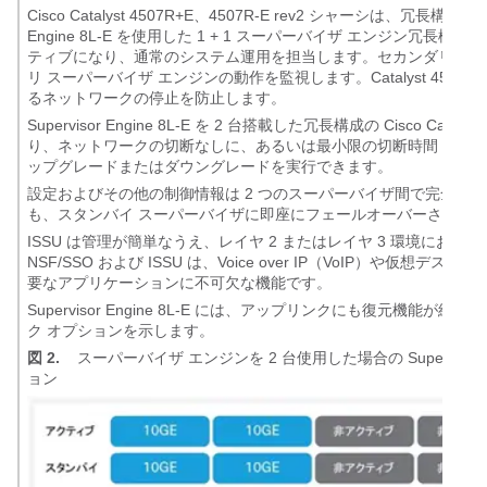
Cisco Catalyst 4507R+E、4507R-E rev2 シャーシは、
Engine 8L-E を使用した 1 + 1 スーパーバイザ エンジン
ティブになり、通常のシステム運用を担当します。セカンダリ ス
リ スーパーバイザ エンジンの動作を監視します。Catalyst 45
るネットワークの停止を防止します。
Supervisor Engine 8L-E を 2 台搭載した冗長構成の Cisco C
り、ネットワークの切断なしに、あるいは最小限の切断時間（200 ミリ
ップグレードまたはダウングレードを実行できます。
設定およびその他の制御情報は 2 つのスーパーバイザ間で完全に
も、スタンバイ スーパーバイザに即座にフェールオーバーされま
ISSU は管理が簡単なうえ、レイヤ 2 またはレイヤ 3 環境に
NSF/SSO および ISSU は、Voice over IP（VoIP）や
要なアプリケーションに不可欠な機能です。
Supervisor Engine 8L-E には、アップリンクにも復元機能が組み込ま
ク オプションを示します。
図 2.
スーパーバイザ エンジンを 2 台使用した場合の Supervisor
ョン