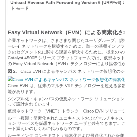
Unicast Reverse Path Forwarding Version 6 (URPFv6)：ス
ト モード
Easy Virtual Network（EVN）による簡素
企業ネットワークは、さまざまな閉じたユーザグループ、規制、安全
ーレイ ネットワークを構築するために、単一の基盤インフラスト
クのセグメント化に関する課題を解決するために、従来のマルチ VR
Catalyst 4500E シリーズ プラットフォームでは、仮想ネッ
の Easy Virtual Network（EVN）テクノロジーにより拡張性が
図 2.
Cisco EVN によるキャンパス ネットワーク仮想化のシンプ
Cisco EVN は、従来のマルチ VRF テクノロジーを超える多
能があります。
シンプル化：キャンパスの仮想ネットワーク ソリューションを簡素化する
って設計されています。
仮想ネットワーク（VNET）トランク：Cisco EVN ソリューションは
ルート複製：簡素化されたユニキャストおよびマルチキャストのル
ョン サービスを仮想ネットワーク ユーザと共有できます。これは、
ート漏えいのしくみに代わるものです。
ルーティング コンテキスト：簡素化および最適化された仮想ネット