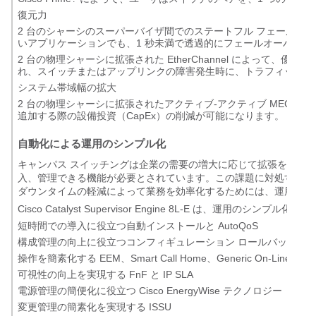
復元力
2 台のシャーシのスーパーバイザ間でのステートフル フェールオ
いアプリケーションでも、1 秒未満で透過的にフェールオーバーで
2 台の物理シャーシに拡張された EtherChannel によって、
れ、スイッチまたはアップリンクの障害発生時に、トラフィックの
システム帯域幅の拡大
2 台の物理シャーシに拡張されたアクティブ-アクティブ MEC 
追加する際の設備投資（CapEx）の削減が可能になります。
自動化による運用のシンプル化
キャンパス スイッチングは企業の需要の増大に応じて拡張を続け
入、管理できる機能が必要とされています。この課題に対処すると
ダウンタイムの軽減によって業務を効率化するためには、運用を簡
Cisco Catalyst Supervisor Engine 8L-E は、運
短時間での導入に役立つ自動インストールと AutoQoS
構成管理の向上に役立つコンフィギュレーション ロールバック
操作を簡素化する EEM、Smart Call Home、Generic On-Lin
可視性の向上を実現する FnF と IP SLA
電源管理の簡便化に役立つ Cisco EnergyWise テクノロジー
変更管理の簡素化を実現する ISSU