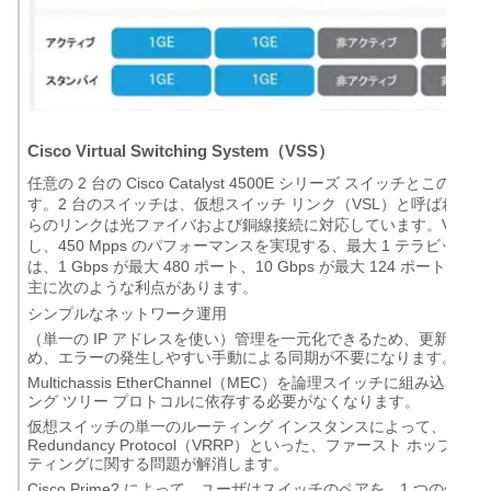
Cisco Virtual Switching System（VSS）
任意の 2 台の Cisco Catalyst 4500E シリーズ スイッチ
す。2 台のスイッチは、仮想スイッチ リンク（VSL）と呼ばれている
らのリンクは光ファイバおよび銅線接続に対応しています。VSS が構築され
し、450 Mpps のパフォーマンスを実現する、最大 1 テラビッ
は、1 Gbps が最大 480 ポート、10 Gbps が最大 124 ポートまでサポー
主に次のような利点があります。
シンプルなネットワーク運用
（単一の IP アドレスを使い）管理を一元化できるため、更新、ポ
め、エラーの発生しやすい手動による同期が不要になります。
Multichassis EtherChannel（MEC）を論理スイッチに組
ング ツリー プロトコルに依存する必要がなくなります。
仮想スイッチの単一のルーティング インスタンスによって、Hot Standby Rou
Redundancy Protocol（VRRP）といった、ファースト 
ティングに関する問題が解消します。
Cisco Prime? によって、ユーザはスイッチのペアを、1 つの