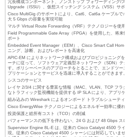
冗長構成コンポーネント、ノンストップ フォワーディング/ステートフル スイッ
Upgrade（ISSU）、仮想スイッチング システム（VSS）サポ
Cisco MultiGig のサポートにより、Cat6、Cat6a ケーブルで
大 5 Gbps の容量を実現可能
マルチ Virtual Route Forwarding（VRF）テクノロジー
Field Programmable Gate Array（FPGA）を使用
ポート
Embedded Event Manager（EEM）、Cisco Smart Call Ho
ニング、診断、およびレポートを高速化
APIC-EM によりネットワーク構成およびプロビジョニングをシ
ーチに従って、ソフトウェア定義型ネットワーク（SDN）テクノ
す。ポリシーベースのアプローチをとることで、エンドツーエンド
プリケーションとサービスを迅速に導入することができます。
シスコのサービス
レイヤ 2/3/4 に関する豊富な情報（MAC、VLAN、TCP フラグ）に基
なトラフィック監視機能を提供する IP SLA により、アプリケー
組み込みの Wireshark によるオンボード トラブルシューティング
Cisco EnergyWise テクノロジーによるエネルギー効率に優れた設
投資保護と総所有コスト（TCO）の削減
パフォーマンスの低下を伴わない、24 G および 48 Gbps スロ
Supervisor Engine 8L-E は、従来の Cisco Catalys
現。従来の Cisco Catalyst 4500 シャーシには対応していません。S