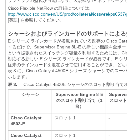
ラフィックの監視が可能になり、大規模な IP ネットワークでも
Cisco Flexible NetFlow の詳細については、
http://www.cisco.com/en/US/prod/collateral/iosswrel/ps6537/ps
[英語] を参照してください。
シャーシおよびラインカードのサポートによる投資
E シリーズ ラインカードが搭載されている既存の Cisco Cataly
するだけで、Supervisor Engine 8L-E の新しい機能を全ポ
という拡張されたスイッチング容量を利用するためには、Cisco Catal
対応する新しい E シリーズ ラインカードが必要です。E シリーズ シャーシ
従来のラインカードを混在させて使用することができ、どちらの種
表 3 に、Cisco Catalyst 4500E シリーズ シャーシで
示します。
表 3.
Cisco Catalyst 4500E シャーシのスロット割り当てオプシ
シャーシ
Supervisor Engine 8-E
Supervisor En
のスロット割り当て（1
スロット割り当
台）
成）
Cisco Catalyst
スロット 1
-
4503-E
Cisco Catalyst
スロット 1
-