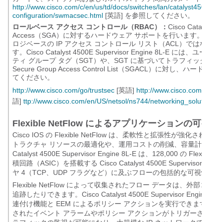
http://www.cisco.com/c/en/us/td/docs/switches/lan/catalyst4500/X
configuration/swmacsec.html
[英語] を参照してください。
ロールベース アクセス コントロール（RBAC）：
Cisco Catalyst 
Access（SGA）に対するハードウェア サポートを行います。Trus
ロジベースの IP アクセス コントロール リスト（ACL）ではな
す。Cisco Catalyst 4500E Supervisor Engine 8
ティ グループ タグ（SGT）や、SGT に基づいてトラフィックにア
Secure Group Access Control List（SGACL）に
てください。
http://www.cisco.com/go/trustsec
[英語]
http://www.cisco.com/en/US/
語]
ttp://www.cisco.com/en/US/netsol/ns744/networking_solution
Flexible NetFlow によるアプリケーションの可視
Cisco IOS の Flexible NetFlow は、柔軟性と拡張性
トラクチャ リソースの最適化や、運用コストの削減、容量計画とセキ
Catalyst 4500E Supervisor Engine 8L-E は、128,000
積回路（ASIC）を搭載する Cisco Catalyst 4500E Superviso
ヤ 4（TCP、UDP フラグなど）に及ぶフローの包括的な可視性を
Flexible NetFlow によって収集されたフロー データは、外
追跡したりできます。Cisco Catalyst 4500E Supervisor 
連付け機能と EEM によるポリシー アクションを実行できます
されたイベント アラームやポリシー アクションがトリガーされ