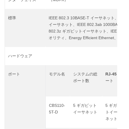
IEEE 802.3 10BASE-T
IEEE
標準
イーサネット、
IEEE 802.3ab 1000BASE-T
イーサネット、
802.3z
IEEE 802
ギガビットイーサネット、
Energy Efficient Ethernet
802.3
オリティ
、
、
ハードウェア
RJ-45
ポート
モデル名
システムの総
ポ
ポート数
ート
CBS110-
5
5
ギガビット
ギガビッ
5T-D
イーサネット
トイーサ
ネット