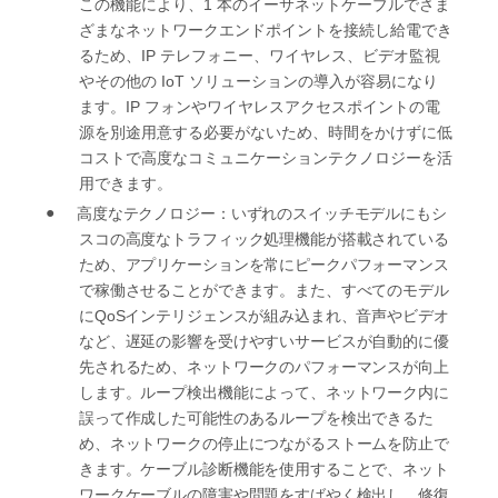
1
この機能により、
本のイーサネットケーブルでさま
ざまなネットワークエンドポイントを接続し給電でき
IP
るため、
テレフォニー、ワイヤレス、ビデオ監視
IoT
やその他の
ソリューションの導入が容易になり
IP
ます。
フォンやワイヤレスアクセスポイントの電
源を別途用意する必要がないため、時間をかけずに低
コストで高度なコミュニケーション
テクノロジーを活
用できます。
●
高度なテクノロジー：
いずれのスイッチモデルにもシ
スコの高度なトラフィック処理機能が搭載されている
ため、アプリケーションを常にピークパフォーマンス
で稼働させることができます。また、すべてのモデル
QoS
に
インテリジェンスが組み込まれ、音声やビデオ
など、遅延の影響を受けやすいサービスが自動的に優
先されるため、ネットワークのパフォーマンスが向上
します。ループ検出機能によって、ネットワーク内に
誤って作成した可能性のあるループを検出できるた
め、ネットワークの停止につながるストームを防止で
きます。ケーブル診断機能を使用することで、ネット
ワークケーブルの障害や問題をすばやく検出し、修復