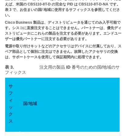
えば、米国の
CBS110-8T-D
の完全な
PID
は
CBS110-8T-D-NA
です。
表
3
で、お住まいの国
/
地域に使用するサフィックスを参照してくださ
い。
Cisco Business
製品は、ディストリビュータを通じてのみ入手可能で
す。シスコに直接注文することはできません。パートナーは、優先ディ
ストリビュータにこれらの製品を注文する必要があります。エンドユー
ザーは優先パートナーに注文する必要があります。
電源や取り付けキットなどのアクセサリはデバイスに付属しており、ス
ペア部品として個別に注文はできません。故障したアクセサリの交換
は、サポートケースを使用して保証期間内に処理できます。
表 3.
ID
/
注文用の製品
番号のための国
地域のサ
フィックス
サ
フ
ィ
/
国
地域
ッ
ク
ス