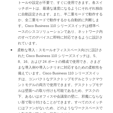
トールや設定が不要で、すぐに使用できます。各スイ
ッチポートは、最適な速度になるようにそれぞれ独自
に自動設定されます。また、半二重モードで動作する
か、全二重モードで動作するかも自動的に判断しま
Cisco Business 110
す。
シリーズ
スイッチは標準ベ
ースのシスコソリューションであり、ネットワーク内
のすべてのデバイスに即時に対応できるように設計さ
れています。
●
柔軟な導入：
スモールオフィススペース向けに設計さ
Cisco Business 110
5
れた
シリーズ
スイッチは、
、
8
16
24
、
、および
ポートの構成で使用でき、さまざ
まな導入例や導入シナリオに対応するための柔軟性を
Cisco Business 110
備えています。
シリーズ
スイッ
チは、コンパクトなデスクトップモデルとラックマウ
ントモデルの両方で使用できます。デスクトップ
モデ
ルは壁面への取り付けも可能であるため、デスクの
下、あるいはオフィスや会議室の壁に、邪魔にならな
い形で取り付けることができます。すべてのスイッチ
にはファンがないため、どのようなワークスペースで