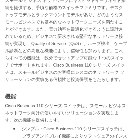
スモール
ビジネス
ネットワークにギガビットイーサネット接
続を提供する、手頃な価格のスイッチファミリです。デスク
トップモデルとラックマウントモデルがあり、どのようなス
モールビジネスでも基本的なネットワークニーズを満たすこ
とができます。また、電力効率を最適化できるように設計さ
れているため、ビジネスで要求される堅牢なネットワーク接
Quality of Service
QoS
続が実現し、
（
）、ループ検出、ケーブ
ル診断などの高度な機能により、信頼性も加わります。これ
1
らすべての機能は、数分でセットアップ可能な
つのスイッ
Cisco Business 110
チでサポートされます。
シリーズ
スイッ
チは、スモールビジネスのお客様にシスコのネットワーク
ソ
リューションの実績ある信頼性と投資保護をもたらします。
機能
Cisco Business 110
シリーズ
スイッチは、スモール
ビジネス
ネットワーク向けの使いやすいソリューションを実現しま
す。次の機能を提供します。
●
Cisco Business 110
シンプル：
シリーズ
スイッチは、
プラグアンドプレイ機能によりソフトウェアのインス