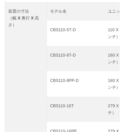
装置の寸法
モデル名
ユニットの
X
X
（幅
奥行
高
さ）
CBS110-5T-D
110 X 100 X
ンチ）
CBS110-8T-D
160 X 104 X
ンチ）
CBS110-8PP-D
160 X 129 X
ンチ）
CBS110-16T
279 X 170 X
チ）
CBS110-16PP
279 X 170 X