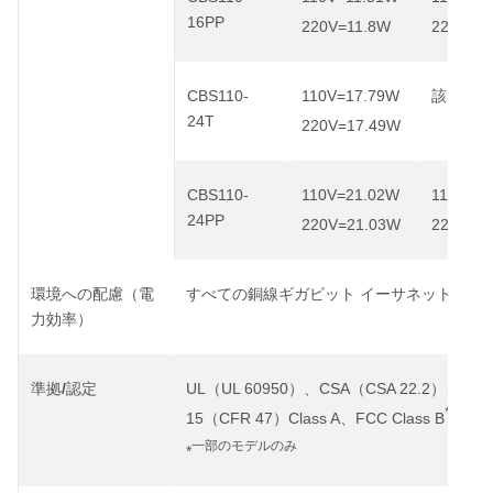
16PP
220V=11.8W
220V=7
CBS110-
110V=17.79W
該当なし
24T
220V=17.49W
CBS110-
110V=21.02W
110V=1
24PP
220V=21.03W
220V=1
環境への配慮（電
すべての銅線ギガビット
イーサネット
ポー
力効率）
/
UL
UL 60950
CSA
CSA 22.2
CE
準拠
認定
（
）、
（
）、
*
15
CFR 47
Class A
FCC Class B
（
）
、
一部のモデルのみ
*