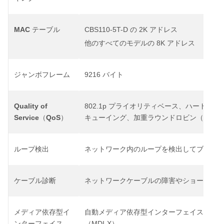
MAC
CBS110-5T-D
2K
テーブル
の
アドレス
8K
他のすべてのモデルの
アドレス
9216
ジャンボフレーム
バイト
Quality of
802.1p
プライオリティベース、ハードウェ
Service
QoS
WRR
（
）
キューイング、加重ラウンドロビン（
ループ検出
ネットワーク内のループを検出してブロー
ケーブル診断
ネットワークケーブルの障害やショートを
MDI
メディア依存型イ
自動メディア依存型インターフェイス（
MDI-X
ンターフェイス
（
）