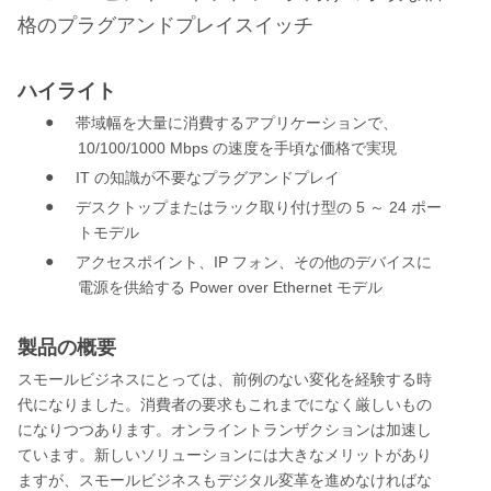
格のプラグアンドプレイスイッチ
ハイライト
●
帯域幅を大量に消費するアプリケーションで、
10/100/1000 Mbps
の速度を手頃な価格で実現
●
IT
の知識が不要なプラグアンドプレイ
●
5
24
デスクトップまたはラック取り付け型の
～
ポー
トモデル
●
IP
アクセスポイント、
フォン、その他のデバイスに
Power over Ethernet
電源を供給する
モデル
製品の概要
スモールビジネスにとっては、前例のない変化を経験する時
代になりました。消費者の要求もこれまでになく厳しいもの
になりつつあります。オンライントランザクションは加速し
ています。新しいソリューションには大きなメリットがあり
ますが、スモールビジネスもデジタル変革を進めなければな