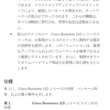
できます。ファスト
ストアアンドフォワード
スイッチ
ングにより、破損したパケットが検出され、ネットワ
ークへの流入がブロックされます。これらの機能は、
すべて自動的に実行され、管理や設定は必要ありませ
ん。
●
Cisco Business 110
安心のテクノロジー：
シリーズ
ス
イッチは、お客様がシスコのスイッチに期待する盤石
の信頼性を提供します。このソリューションは、最適
なアップタイムおよびパフォーマンスを確保できるよ
う厳密にテストされています。さらに、制限付きライ
フタイムハードウェア保証がお客様に安心感をもたら
します。
仕様
1
Cisco Business 110
表
に、
シリーズの仕様、パッケージ内
容、および最小要件を示します。
表 1.
Cisco Business 110
シリーズ
スイッチの
仕様