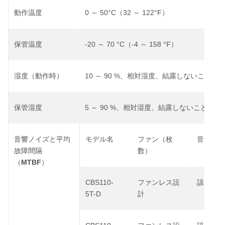
0
50
C
32
122
F
動作温度
～
°
（
～
°
）
-20
70
C
-4
158
F
保管温度
～
°
（
～
°
）
10
90 %
湿度（動作時）
～
、相対湿度、結露しないこと
5
90 %
保管湿度
～
、相対湿度、結露しないこと
音響ノイズと平均
モデル名
ファン（枚
音響ノイ
故障間隔
数）
MTBF
（
）
CBS110-
ファンレス設
該当なし
5T-D
計