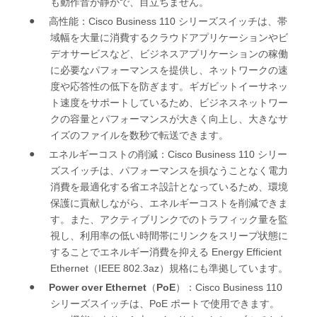
も動作音が静かで、目立ちません。
●
Cisco Business 110
高性能：
シリーズ
スイッチは、帯
域幅を大量に消費するクラウドアプリケーションやビ
デオ
サービスなど、ビジネスアプリケーションの稼働
に必要なパフォーマンスを提供し、ネットワークの速
度や応答性の低下を防ぎます。ギガビットイーサネッ
ト速度をサポートしているため、ビジネスネットワー
クの容量とパフォーマンスが大きく向上し、大きなサ
イズのファイルを数秒で転送できます。
●
Cisco Business 110
エネルギーコストの削減：
シリー
ズ
スイッチは、パフォーマンスを損なうことなく電力
消費を最適化する省エネ設計となっているため、環境
保護に貢献しながら、エネルギーコストを削減できま
す。また、アクティブリンクでのトラフィック量を監
視し、利用率の低い時間帯にリンクをスリープ状態に
Energy Efficient
することでエネルギー消費を抑える
Ethernet
IEEE 802.3az
（
）規格にも準拠しています。
●
Power over Ethernet
PoE
Cisco Business 110
（
）：
PoE
シリーズ
スイッチは、
ポートで使用できます。