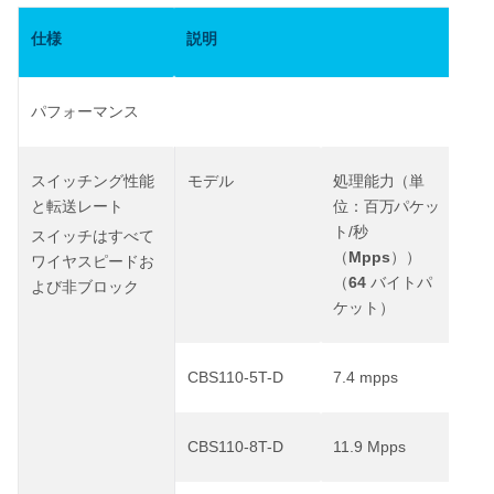
仕様
説明
パフォーマンス
スイッチング性能
モデル
処理能力（単
ス
と転送レート
位：百万パケッ
ッ
/
ト
秒
スイッチはすべて
Mpps
（
））
ワイヤスピードお
64
（
バイトパ
よび非ブロック
ケット）
CBS110-5T-D
7.4 mpps
1
CBS110-8T-D
11.9 Mpps
1