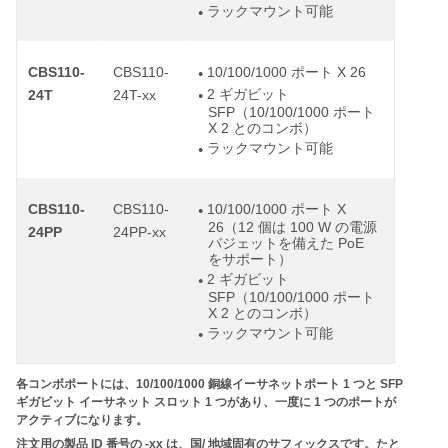
ラックマウント可能
●
CBS110-
CBS110-
10/100/1000 ポート X 26
●
2 ギガビット
24T
24T-xx
●
SFP（10/100/1000 ポート
X 2 とのコンボ）
ラックマウント可能
●
CBS110-
CBS110-
10/100/1000 ポート X
●
26（12 個は 100 W の電源
24PP
24PP-xx
バジェットを備えた PoE
をサポート）
2 ギガビット
●
SFP（10/100/1000 ポート
X 2 とのコンボ）
ラックマウント可能
●
各コンボポートには、
10/100/1000
銅線イーサネットポート
1
つと
SFP
ギガビット
イーサネット
スロット
1
つがあり、一度に
1
つのポートが
アクティブになります。
注文用の製品
ID
番号の
-xx
は、国
/
地域固有のサフィックスです。たと