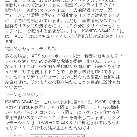
目新しいものではありません。製造インフラストラクチャ、
製造能力（製造のダウンタイム）、人的影響（けが、死
亡）、および環境（汚染）に関連するリスクに対処するため
に、すでに使用されています。ただし、産業情報システムに
固有のリスクに対処するには、リスク分析をサイバーセキュ
ISA/IEC-62443-3-2
リティにまで拡張する必要があります。
に
IACS
は、
向けのセキュリティリスク評価方法が記述されてい
ます。
補完的なセキュリティ対策
IACS
多くの場合、
のコンポーネントは、特定のセキュリティ
レベルを満たすために必要な機能を提供しません。そのよう
なシナリオでは、技術的か手順型かを問わず、補完的なセキ
ュリティ対策を使用することで、必要な機能を確保できま
す。セキュリティソリューションに見られる複数の技術の組
み合わせは、そのような役割を果たすことを目的に設計され
ています。
ゾーンとコンジット
ISA/IEC-62443
ISA95
は、これらの原則に基づいて、
で使用
Purdue
1
される
参照モデル（図
）を活用し、これらの機能
2
レベルをゾーンとコンジット（図
）にセグメント化する産
業用制御システムアーキテクチャを提案しています。セグメ
ISA/IEC-62443-3-2
ンテーションは、
に規定されているセキ
ュリティリスク評価の結果生まれたものです。