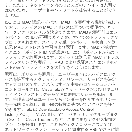
ーザー名とパスワードを入力するとアクセスが許可されま
す。ただし、ネットワーク内のほとんどのデバイスは人間で
はないため、ユーザー名やパスワードを提供することができ
ません。
ISE
MAC
MAB
には
認証バイパス（
）を実行する機能が備わっ
MAC
ており、デバイスの
アドレスに基づいて提供するネット
MAB
ワークアクセスレベルを決定できます。
の実行前はエン
ID
ドポイントの
が不明であるため、すべてのトラフィックが
ブロックされます。スイッチが単一のパケットを検査して送
MAC
MAB
信元
アドレスを学習および認証します。
が成功す
ID
るとエンドポイント
が認識され、エンドポイントからのト
MAC
ラフィックが許可されます。スイッチは送信元
アドレス
MAB
フィルタリングを実行し、
により認証されたエンドポイ
ントのみがトラフィックを送信できるようにします。
認可は、ポリシーを適用し、ユーザーまたはデバイスにアク
セスを許可するアクティビティ、リソース、サービスを決定
するプロセスです。これらはすべて中央のロケーションから
Cisco ISE
コントロールされ、
がネットワークおよびセキュリ
ティ
インフラストラクチャ全体に適用ポリシーを配信しま
す。管理者は登録ユーザーからベンダーを区別するポリシー
を一元的に定義し、最小限の特権に基づいてアクセスを許可
ISE
Downloadable Access Control
できます。
は
Lists
dACL
VLAN
（
）、
割り当て、セキュリティグループタグ
SGT
Cisco TrustSec
（
）、
など、さまざまなアクセス制御オ
プションを提供します。これらのテクノロジーについては、
FR5
ネットワーク
セグメンテーションに関連する
でさらに詳