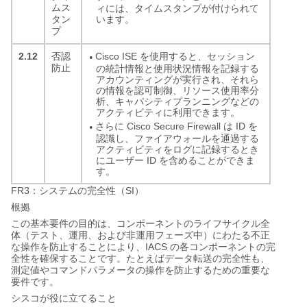
ムス
ィには、タイムスタンプが付けられて
います。
タン
プ
2.12
Cisco ISE を使用すると、セッション
否認
●
防止
の統計情報と使用状況情報を記録する
アカウンティングが実行され、それら
の情報を認可制御、リソース使用率分
析、キャパシティプランニングなどの
アクティビティに利用できます。
さらに Cisco Secure Firewall は ID を
●
認識し、ファイアウォールを通過する
アクティビティをログに記録するとき
にユーザー ID を含めることができま
す。
FR3
SI
：システムの完全性（
）
根拠
この基本要件の目的は、コンポーネントのライフサイクル全
体（テスト、運用、および非運用フェーズ中）にわたる不正
IACS
な操作を防止することにより、
の各コンポーネントの完
全性を確保することです。たとえばデータ転送の完全性も、
測定値やコマンドパラメータの操作を防止するための重要な
要件です。
シスコが役に立てること