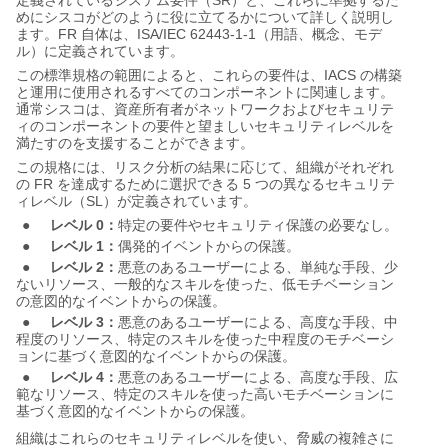
SR
定義されているシステム要件（
）と、これらに準拠するた
めにシスコがどのように役に立てるかについて詳しく説明し
FR
ISA/IEC 62443-1-1
ます。
自体は、
（用語、概念、モデ
ル）に定義されています。
IACS
この標準規格の範囲によると、これらの要件は、
の構築
と運用に使用されるすべてのコンポーネントに関連します。
通常シスコは、資産所有者がネットワークおよびセキュリテ
ィのコンポーネントの要件と望ましいセキュリティレベルを
満たすのを支援することができます。
この規格には、リスク分析の結果に応じて、組織がそれぞれ
FR
5
の
を達成するために選択できる
つの異なるセキュリテ
SL
ィレベル（
）が定義されています。
●
レベル
0
：
特定の要件やセキュリティ保護の必要なし。
●
レベル
1
：
偶発的イベントからの保護。
●
レベル
2
：
悪意のあるユーザーによる、単純な手段、少
ないリソース、一般的なスキルを使った、低モチベーション
の意図的なイベントからの保護。
●
レベル
3
：
悪意のあるユーザーによる、高度な手段、中
程度のリソース、特定のスキルを使った中程度のモチベーシ
ョンに基づく意図的なイベントからの保護。
●
レベル
4
：
悪意のあるユーザーによる、高度な手段、広
範なリソース、特定のスキルを使った高いモチベーションに
基づく意図的なイベントからの保護。
組織はこれらのセキュリティレベルを使い、脅威の複雑さに