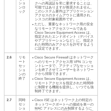
ショ
クへの再認証を常に要求することは、
可能ではありますが推奨されません。
ンロ
このシステム要件はアプリケーション
ック
アクセスのタイムアウトに適用され、
シスコの対象範囲外です。
ただし、重要なネットワーク用の安全
●
なリモートアクセスツールである
Cisco Secure Equipment Access は、
指定されたエンドポイント（デバイス
やアプリケーションなど）に、指定さ
れた時間のみアクセスを許可するよう
に設定できます。
2.6
Cisco Secure Firewall はネットワーク
リモ
●
ート
へのリモートアクセス用 VPN コンセ
ントレータで、アクティブなセッショ
セッ
ンを終了させてユーザーをネットワー
ショ
クから排除できます。
ンの
終了
Cisco Secure Equipment Access は、
●
リモートアクセスを指定された時間枠
に制限する機能を提供し、いつでも強
制終了できます。
2.7
Cisco ISE はネットワーク上の特定の
同時
●
セッ
ネットワークポートへの接続を単一の
MAC アドレスにのみ制限するように
ショ