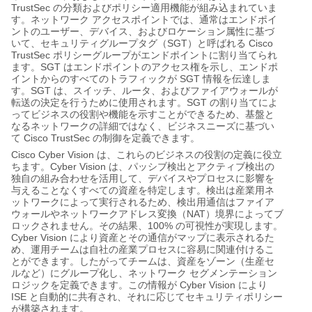
TrustSec
の分類およびポリシー適用機能が組み込まれていま
す。ネットワーク
アクセスポイントでは、通常はエンドポイ
ントのユーザー、デバイス、およびロケーション属性に基づ
SGT
Cisco
いて、セキュリティグループタグ（
）と呼ばれる
TrustSec
ポリシーグループがエンドポイントに割り当てられ
SGT
ます。
はエンドポイントのアクセス権を示し、エンドポ
SGT
イントからのすべてのトラフィックが
情報を伝達しま
SGT
す。
は、スイッチ、ルータ、およびファイアウォールが
SGT
転送の決定を行うために使用されます。
の割り当てによ
ってビジネスの役割や機能を示すことができるため、基盤と
なるネットワークの詳細ではなく、ビジネスニーズに基づい
Cisco TrustSec
て
の制御を定義できます。
Cisco Cyber Vision
は、これらのビジネスの役割の定義に役立
Cyber Vision
ちます。
は、パッシブ検出とアクティブ検出の
独自の組み合わせを活用して、デバイスやプロセスに影響を
与えることなくすべての資産を特定します。検出は産業用ネ
ットワークによって実行されるため、検出用通信はファイア
NAT
ウォールやネットワークアドレス変換（
）境界によってブ
100%
ロックされません。その結果、
の可視性が実現します。
Cyber Vision
により資産とその通信がマップに表示されるた
め、運用チームは自社の産業プロセスに容易に関連付けるこ
とができます。したがってチームは、資産をゾーン（生産セ
ルなど）にグループ化し、ネットワーク
セグメンテーション
Cyber Vision
ロジックを定義できます。この情報が
により
ISE
と自動的に共有され、それに応じてセキュリティポリシー
が構築されます。