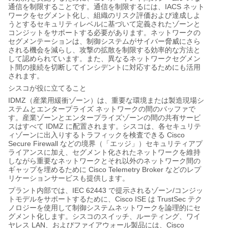
IACS
通信を制限することです。通信を制限するには、
ネット
ワークをセグメント化し、組織のリスク評価および達成しよ
うとするセキュリティレベルに基づいて定義されたゾーンと
コンジットをサポートする必要があります。ネットワークの
セグメンテーションは、制御システムがサイバー脅威にさら
される機会を減らし、攻撃の拡散を制限する効率的な方法と
して認められています。また、異なるネットワークセグメン
ト間の接続を切断してインシデントに対応するためにも活用
されます。
シスコが役に立てること
IDMZ
（産業用緩衝ゾーン）は、重要な環境または製造現場シ
ステムとエンタープライズ
ネットワークの間のバッファで
す。産業ゾーンとエンタープライズゾーンの間の共有サービ
IDMZ
スはすべて
に配置されます。シスコは、各セキュリテ
Cisco
ィゾーンに出入りするトラフィックを検査できる
Secure Firewall
などの境界（「エッジ」）セキュリティアプ
ライアンスに加え、セグメント化されたネットワークを維持
しながら重要なネットワークとそれ以外のネットワーク間の
Cisco Telemetry Broker
ギャップを埋めるために
などのレプ
リケーションサービスも提供します。
IEC 62443
/
プラント内部では、
で提示されるゾーン
コンジッ
Cisco ISE
TrustSec
トモデルをサポートするために、
は
テク
ノロジーを使用して制御システムネットワークを論理的にセ
グメント化します。シスコのスイッチ、ルーティング、ワイ
LAN
Cisco
ヤレス
、およびファイアウォール製品には、