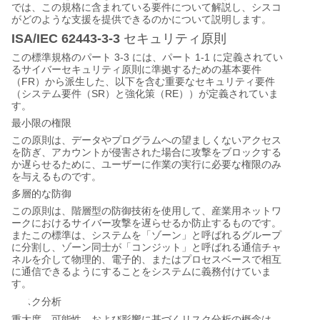
では、この規格に含まれている要件について解説し、シスコ
がどのような支援を提供できるのかについて説明します。
ISA/IEC 62443-3-3
セキュリティ原則
3-3
1-1
この標準規格のパート
には、パート
に定義されてい
るサイバーセキュリティ原則に準拠するための基本要件
FR
（
）から派生した、以下を含む重要なセキュリティ要件
SR
RE
（システム要件（
）と強化策（
））が定義されていま
す。
最小限の権限
この原則は、データやプログラムへの望ましくないアクセス
を防ぎ、アカウントが侵害された場合に攻撃をブロックする
か遅らせるために、ユーザーに作業の実行に必要な権限のみ
を与えるものです。
多層的な防御
この原則は、階層型の防御技術を使用して、産業用ネットワ
ークにおけるサイバー攻撃を遅らせるか防止するものです。
またこの標準は、システムを「ゾーン」と呼ばれるグループ
に分割し、ゾーン同士が「コンジット」と呼ばれる通信チャ
ネルを介して物理的、電子的、またはプロセスベースで相互
に通信できるようにすることをシステムに義務付けていま
す。
リスク分析
重大度、可能性、および影響に基づくリスク分析の概念は、