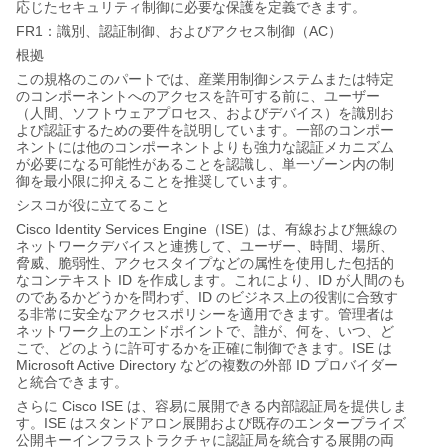
応じたセキュリティ制御に必要な保護を定義できます。
FR1
AC
：識別、認証制御、およびアクセス制御（
）
根拠
この規格のこのパートでは、産業用制御システムまたは特定
のコンポーネントへのアクセスを許可する前に、ユーザー
（人間、ソフトウェアプロセス、およびデバイス）を識別お
よび認証するための要件を説明しています。一部のコンポー
ネントには他のコンポーネントよりも強力な認証メカニズム
が必要になる可能性があることを認識し、単一ゾーン内の制
御を最小限に抑えることを推奨しています。
シスコが役に立てること
Cisco Identity Services Engine
ISE
（
）は、有線および無線の
ネットワークデバイスと連携して、ユーザー、時間、場所、
脅威、脆弱性、アクセスタイプなどの属性を使用した包括的
ID
ID
なコンテキスト
を作成します。これにより、
が人間のも
ID
のであるかどうかを問わず、
のビジネス上の役割に合致す
る非常に安全なアクセスポリシーを適用できます。管理者は
ネットワーク上のエンドポイントで、誰が、何を、いつ、ど
ISE
こで、どのように許可するかを正確に制御できます。
は
Microsoft Active Directory
ID
などの複数の外部
プロバイダー
と統合できます。
Cisco ISE
さらに
は、容易に展開できる内部認証局を提供しま
ISE
す。
はスタンドアロン展開および既存のエンタープライズ
公開キーインフラストラクチャに認証局を統合する展開の両