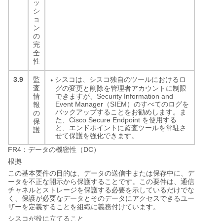
ッ
シ
ョ
ン
の
完
全
性
3.9
シスコは、シスコ独自のツールにおけるロ
監
●
査
グの変更と削除を管理者アカウントに制限
できますが、Security Information and
情
Event Manager（SIEM）のすべてのログを
報
バックアップすることをお勧めします。ま
の
た、Cisco Secure Endpoint を使用する
保
と、エンドポイントに監査ツールを常駐さ
護
せて保護を強化できます。
FR4
DC
：データの機密性（
）
根拠
この基本要件の目的は、データの送信中または保存中に、デ
ータを不正な開示から保護することです。この要件は、通信
チャネルとストレージを保護する必要を示しているだけでな
く、保護が必要なデータとそのデータにアクセスできるユー
ザーを定義することを組織に義務付けています。
シスコが役に立てること