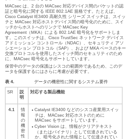
MACsec
2
MACsec
は、
台の
対応デバイス間のパケットの認
IEEE 802.1AE
証と暗号化に関する
規格です。たとえば、
Cisco Catalyst IE3400
高耐久性
シリーズ
スイッチは、スイッ
MACsec
チと
対応ホストデバイス間の暗号化のために、スイ
MACsec Key
ッチからホストへのリンクで
Agreement
MKA
802.1AE
（
）による
暗号化をサポートしま
Cisco TrustSec
す。このスイッチは、
ネットワーク
デバイス
NDAC
アドミッション
コントロール（
）、セキュリティ
アソ
SAP
MKA
シエーション
プロトコル（
）、および
ベースのキー
交換プロトコルを使用したスイッチ間のセキュリティのため
MACsec
に、
暗号化もサポートしています。
保管中のデータの保護はシスコの範囲外であるため、このデ
ータを保護するにはさらに考慮が必要です。
表 4.
データの機密性に関するシステム要件
SR
説
対応する製品機能
明
4.1
Catalyst IE3400 などのシスコ産業用スイッ
情
●
報
チは、MACsec 対応ホストのために
MACsec をサポートしています。
の
機
Cyber Vision は、情報がクリアテキスト
●
密
（またはバイナリ）として伝達されている
性
か、暗号化された情報として伝達されてい