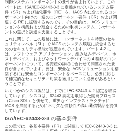
制御システムコンポーネントの要件が含まれています。この
‐
‐
‐
ISA/IEC
62443
3
3
パートは、
に定義されているシステム要
SR
RE
IACS
件（
）および強化要件（
）を、
内に含まれるコン
CR
ポーネント向けの一連のコンポーネント要件（
）および関
RE
IACS
連する
に拡張するものです。その目的は、
ソリュー
ションを構築および統合するための制御システムコンポーネ
ントの選択と調達を支援することです。
これに関して、この規格には、コンポーネントを特定のセキ
SL
IACS
ュリティレベル（
）で
のシステム環境に統合するた
4-2
めのセキュリティ機能が規定されています。パート
に
は、ソフトウェア
アプリケーション、組み込みデバイス、ホ
4
ストデバイス、およびネットワークデバイスの
種類のコン
ポーネントについて、各資産の詳細に合わせて調整された要
IACS
件が含まれています。要は、安全な
ソリューションを構
築するには安全なコンポーネントをベースにし、必要に応じ
て補完的なセキュリティ対策を適用していく必要があるとい
うことです。
IEC-62443-4-2
いくつかのシスコ製品は、すでに
認定を取得
62443
しています。シスコは、
認定を取得した開発プロセス
Cisco SDL
（
）と併せて、重要なインフラストラクチャに
IACS
を展開するために不可欠な信頼性の高い通信製品を提供
しています。
ISA/IEC-62443-3-3
の基本要件
FR
IEC-62443-3-3
この章では、各基本要件（
）に関連して
に