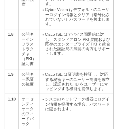
す。
度
Cyber Vision はデフォルトのユーザ
●
ーログイン情報とクリア（暗号化さ
れていない）パスワードを検出しま
す。
1.8
Cisco ISE はデバイス間通信に対
公開キ
●
ーイン
し、スタンドアロン PKI 展開および
既存のエンタープライズ PKI と統合
フラス
された認証局の展開の両方をサポー
トラク
トします。
チャ
PKI
（
）
証明書
1.9
Cisco ISE は証明書を検証し、対応
公開キ
●
ー認証
する秘密キーのユーザー制御を確立
し、認証された ID をユーザーにマ
の強度
ッピングする機能を提供します。
1.10
シスコのネットワーク機器にログイ
オーセ
●
ンティ
ン情報を提供する場合、パスワード
は隠されます。
ケータ
のフィ
ードバ
ック