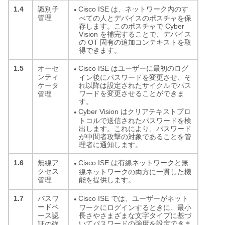
1.4
Cisco ISE は、ネットワーク内のす
識別子
●
管理
べての人とデバイスのポスチャを保
存します。このポスチャで Cyber
Vision を補完することで、デバイス
の OT 固有の追加コンテキストを取
得できます。
1.5
Cisco ISE はユーザーに最初のログ
オーセ
●
ンティ
イン後にパスワードを変更させ、そ
れ以降は設定されたサイクルでパス
ケータ
ワードを変更させることができま
管理
す。
Cyber Vision はクリアテキストプロ
●
トコルで送信されたパスワードを検
出します。これにより、パスワード
が中間者攻撃の対象であることを管
理者に通知します。
1.6
Cisco ISE は有線ネットワークと無
無線ア
●
クセス
線ネットワークの両方に一貫した機
能を提供します。
管理
1.7
Cisco ISE では、ユーザーがネット
パスワ
●
ードベ
ワークにログインするときに、最小
長さやさまざまな文字タイプに基づ
ース認
いてパスワードの強度を設定できま
証の強