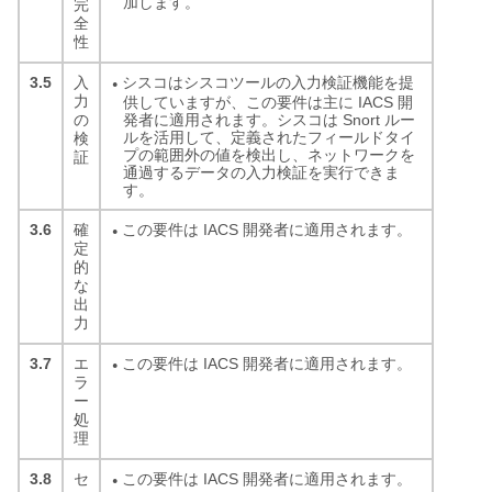
加します。
完
全
性
3.5
シスコはシスコツールの入力検証機能を提
入
●
力
供していますが、この要件は主に IACS 開
発者に適用されます。シスコは Snort ルー
の
ルを活用して、定義されたフィールドタイ
検
プの範囲外の値を検出し、ネットワークを
証
通過するデータの入力検証を実行できま
す。
3.6
この要件は IACS 開発者に適用されます。
確
●
定
的
な
出
力
3.7
この要件は IACS 開発者に適用されます。
エ
●
ラ
ー
処
理
3.8
この要件は IACS 開発者に適用されます。
セ
●