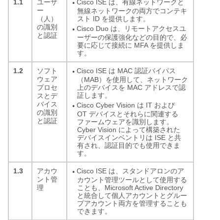
1.1
Cisco ISE は、有線ネットワークと
ユーザ
●
ー
無線ネットワークの両方でコンテキ
スト ID を提供します。
（人）
の識別
Cisco Duo は、リモートアクセスユ
●
と認証
ーザーの保護強化などの目的で、必
要に応じて接続に MFA を提供しま
す。
1.2
Cisco ISE は MAC 認証バイパス
ソフト
●
ウェア
（MAB）を使用して、ネットワーク
上のデバイスを MAC アドレスで認
プロセ
証します。
スとデ
バイス
Cisco Cyber Vision は IT および
●
の識別
OT デバイスとそれらに関連する
と認証
ファームウェアを識別します。
Cyber Vision によって構築された
デバイスインベントリは ISE と共
有され、認証目的でも使用できま
す。
1.3
Cisco ISE は、スタンドアロンのア
アカウ
●
ント管
カウント管理ツールとして使用する
ことも、Microsoft Active Directory
理
と統合して個人アカウントとグルー
プアカウント両方を管理することも
できます。