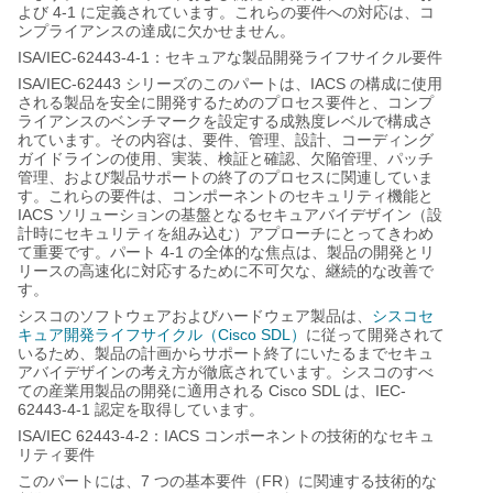
4-1
よび
に定義されています。これらの要件への対応は、コ
ンプライアンスの達成に欠かせません。
ISA/IEC-62443-4-1
：セキュアな製品開発ライフサイクル要件
ISA/IEC-62443
IACS
シリーズのこのパートは、
の構成に使用
される製品を安全に開発するためのプロセス要件と、コンプ
ライアンスのベンチマークを設定する成熟度レベルで構成さ
れています。その内容は、要件、管理、設計、コーディング
ガイドラインの使用、実装、検証と確認、欠陥管理、パッチ
管理、および製品サポートの終了のプロセスに関連していま
す。これらの要件は、コンポーネントのセキュリティ機能と
IACS
ソリューションの基盤となるセキュアバイデザイン（設
計時にセキュリティを組み込む）アプローチにとってきわめ
4-1
て重要です。パート
の全体的な焦点は、製品の開発とリ
リースの高速化に対応するために不可欠な、継続的な改善で
す。
シスコのソフトウェアおよびハードウェア製品は、
シスコセ
Cisco SDL
キュア開発ライフサイクル（
）
に従って開発されて
いるため、製品の計画からサポート終了にいたるまでセキュ
アバイデザインの考え方が徹底されています。シスコのすべ
Cisco SDL
IEC-
ての産業用製品の開発に適用される
は、
62443-4-1
認定を取得しています。
ISA/IEC 62443-4-2
IACS
：
コンポーネントの技術的なセキュ
リティ要件
7
FR
このパートには、
つの基本要件（
）に関連する技術的な