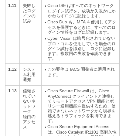
1.11
Cisco ISE はすべてのネットワーク
失敗し
●
たログ
ログイン試行を、成功か失敗かにか
かわらずログに記録します。
インの
試み
Cisco Duo も、MFA を使用してアク
●
セスを保護するときに、すべてのロ
グイン情報をログに記録します。
Cyber Vision は暗号化されていない
●
プロトコルを使用している場合のロ
グイン試行を識別し、ログに記録し
ます。複数回の失敗を確認できま
す。
1.12
この要件は IACS 開発者に適用され
システ
●
ム利用
ます。
通知
1.13
Cisco Secure Firewall は、Cisco
信頼さ
●
れてい
AnyConnect クライアントと連携し
てリモートアクセス VPN 機能とポ
ないネ
リシー適用機能を提供するため、信
ットワ
頼できないネットワークから境界を
ーク
越えるトラフィックを制御できま
経由の
す。
アクセ
Cisco Secure Equipment Access
ス
●
は、Cisco Catalyst IR1101 高耐久性