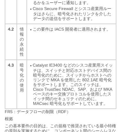
るかをユーザーに通知します。
Cisco Secure Firewall とシスコ産業用ルー
●
タはさらに、暗号化されたリンクを介した
データの送信をサポートします。
4.2
この要件は IACS 開発者に適用されます。
情
●
報
の
永
続
性
4.3
Catalyst IE3400 などのシスコ産業用スイッ
暗
●
号
チは、スイッチと対応ホストデバイス間の
暗号化のために、スイッチからホストへの
化
リンクで MKA を使用した 802.1AE 暗号化
の
をサポートします。このスイッチは、
使
Cisco TrustSec NDAC、SAP、および MKA
用
ベースのキー交換プロトコルを使用したス
イッチ間のセキュリティのために、
MACsec 暗号化もサポートしています。
FR5
RDF
：データフローの制限（
）
根拠
この基本要件の目的は、この規格で推奨されている最小特権
の原則を実施するために、コンポーネント間のシームレスな