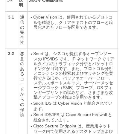
説
対応する製品機能
明
3.1
Cyber Vision は、使用されているプロトコ
通
●
信
ルを確認し、クリアテキストのフローと暗
号化されたフローを区別できます。
の
完
全
性
3.2
Snort は、シスコが提供するオープンソー
悪
●
意
スの IPS/IDS です。IP ネットワークでリア
ルタイムのトラフィック分析とパケットロ
の
ギングが可能です。また、プロトコル分析
あ
とコンテンツの検索およびマッチングを実
る
行できるほか、バッファオーバーフロー、
コ
ステルスポートスキャン、サーバーメッセ
ー
ージブロック（SMB）プローブ、OS フィ
ド
ンガープリントの試みなど、さまざまな攻
か
撃とプローブの検出に使用できます。
ら
Snort IDS は Cyber Vision と統合されてい
の
●
ます。
保
Snort IDS/IPS は Cisco Secure Firewall と
護
●
統合されています。
Cisco Secure Endpoint は、産業用ネット
●
ワーク内で使用されるデスクトップおよび