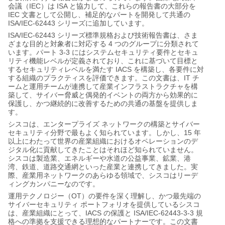
IEC
ISA
会議（
）は
と協力して、これらの報告書の大部分を
IEC
文書として公開し、補足的なパートを開発して共通の
ISA/IEC-62443
シリーズに追加しています。
ISA/IEC-62443
シリーズ標準規格および技術報告書は、さま
4
ざまな目的と対象者に対応する
つのグループに分類されて
3-3
います。パート
にはシステムセキュリティ要件とセキュ
リティ機能レベルが定義されており、これに基づいて目標と
IACS
するセキュリティレベルを満たす
を構築し、各要件に対
IT
する組織のプラクティスを評価できます。この文書は、
チ
ームと運用チームが連携して産業インフラストラクチャを構
築して、サイバー脅威と偶発的イベントの両方から効果的に
保護し、かつ継続的に改善するための共通の基盤を提供しま
す。
シスコは、エンタープライズ
ネットワークの構築とサイバー
15
セキュリティ分野で最もよく知られています。しかし、
年
以上にわたって世界の産業組織におけるオペレーションのデ
ジタル化に貢献してきたことはそれほど知られていません。
シスコは製造業、エネルギーや水道の公益事業、鉱業、港
湾、鉄道、道路交通網といった産業と連携してきました。実
際、産業用ネットワークのあらゆる領域で、シスコはリーデ
ィングカンパニーなのです。
OT
運用テクノロジー（
）の要件を深く理解し、かつ最先端の
サイバーセキュリティ
ポートフォリオを提供しているシスコ
IACS
ISA/IEC-62443-3-3
は、産業組織にとって、
の保護と
規
格への準拠を支援できる理想的なパートナーです。この文書