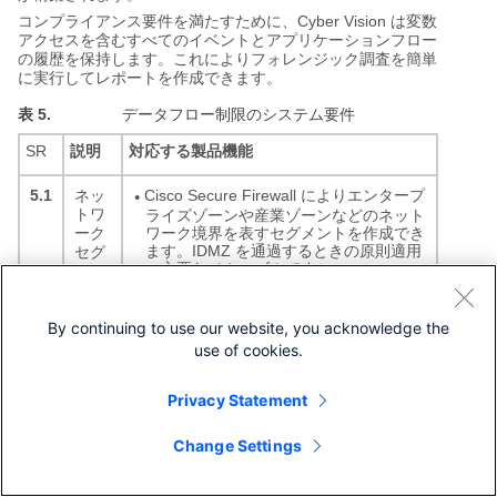
Cyber Vision
コンプライアンス要件を満たすために、
は変数
アクセスを含むすべてのイベントとアプリケーションフロー
の履歴を保持します。これによりフォレンジック調査を簡単
に実行してレポートを作成できます。
表 5.
データフロー制限のシステム要件
SR
説明
対応する製品機能
5.1
Cisco Secure Firewall によりエンタープ
ネッ
●
トワ
ライズゾーンや産業ゾーンなどのネット
ワーク境界を表すセグメントを作成でき
ーク
ます。IDMZ を通過するときの原則適用
セグ
の主要なメカニズムです。
メン
テー
プラント内部では、IEC 62443 で提示さ
●
ショ
れるゾーン/コンジットモデルをサポー
By continuing to use our website, you acknowledge the
ン
トするために、Cisco ISE は TrustSec
テクノロジーを使用して制御システムネ
use of cookies.
ットワークを論理的にセグメント化しま
す。
Privacy Statement
5.2
Cyber Vision は、資産を論理ゾーンにグ
ゾー
●
ン境
ループ化し、コンジットを通過するデー
Change Settings
タを視覚化する機能を提供します。
界の
保護
Cyber Vision で作成される論理的な区切
●