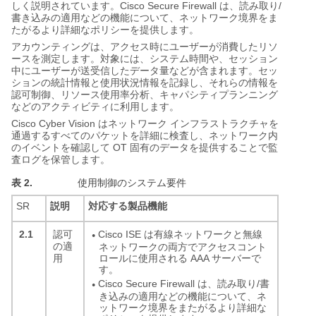
Cisco Secure Firewall
/
しく説明されています。
は、読み取り
書き込みの適用などの機能について、ネットワーク境界をま
たがるより詳細なポリシーを提供します。
アカウンティングは、アクセス時にユーザーが消費したリソ
ースを測定します。対象には、システム時間や、セッション
中にユーザーが送受信したデータ量などが含まれます。セッ
ションの統計情報と使用状況情報を記録し、それらの情報を
認可制御、リソース使用率分析、キャパシティプランニング
などのアクティビティに利用します。
Cisco Cyber Vision
はネットワーク
インフラストラクチャを
通過するすべてのパケットを詳細に検査し、ネットワーク内
OT
のイベントを確認して
固有のデータを提供することで監
査ログを保管します。
表 2.
使用制御のシステム要件
SR
説明
対応する製品機能
2.1
Cisco ISE は有線ネットワークと無線
認可
●
の適
ネットワークの両方でアクセスコント
ロールに使用される AAA サーバーで
用
す。
Cisco Secure Firewall は、読み取り/書
●
き込みの適用などの機能について、ネ
ットワーク境界をまたがるより詳細な