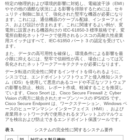
EMI
特定の物理的および環境的影響に対処し、電磁波干渉（
）
やその他の過酷な状況による影響を排除するためには、セキ
ュリティ制御に加えて、強化された堅牢な機器が必要になり
ます。これには、通信機器のケーブル配線、インターフェイ
ス、および設計が含まれます。これに関連するよい例が、変
IEC-61850-3
電所に設置される機器向けの
標準規格です。変
電所自動化ネットワークで使用されるシスコの高耐久性産業
IEC-61850
3
用スイッチはすべて、
パート
の認定を受けてい
ます。
また、データの高可用性を確保し、環境条件による影響を最
小限に抑えるには、堅牢で信頼性が高く、場合によっては冗
長化されたネットワークアーキテクチャが必要になります。
データ転送の完全性に関するインサイトを得られるように、
シスコでは、エンドポイントソフトウェアと侵入検知システ
IDS
ム（
）を使用して悪意のあるコードや不正なソフトウェア
の影響を防止、検出、レポート作成、軽減することを推奨し
Cisco Snort
Cisco Secure Firewall
Cyber
ています。
は、
と
Vision
IPS/IDS
の両方に統合されたオープンソースの
です。
Cisco Secure Endpoint
Windows
は、ワークステーション、
ベ
HMI
ースのヒューマンマシン
インターフェイス（
）、および
産業用ネットワーク内で使用されるタブレット上のマルウェ
アを検出および防止できるエンドポイント保護ツールです。
表 3.
システムの完全性に関するシステム要件
SR