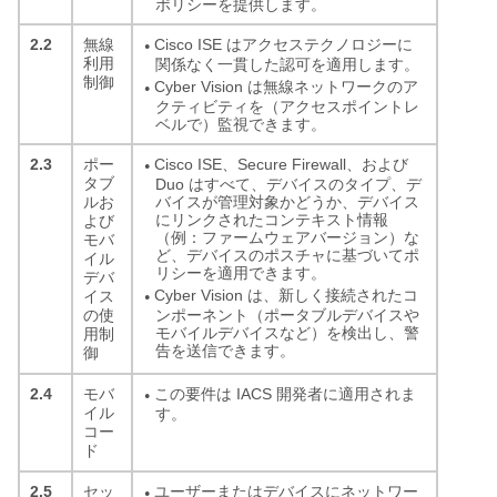
ポリシーを提供します。
2.2
Cisco ISE はアクセステクノロジーに
無線
●
利用
関係なく一貫した認可を適用します。
制御
Cyber Vision は無線ネットワークのア
●
クティビティを（アクセスポイントレ
ベルで）監視できます。
2.3
Cisco ISE、Secure Firewall、および
ポー
●
タブ
Duo はすべて、デバイスのタイプ、デ
バイスが管理対象かどうか、デバイス
ルお
にリンクされたコンテキスト情報
よび
（例：ファームウェアバージョン）な
モバ
ど、デバイスのポスチャに基づいてポ
イル
リシーを適用できます。
デバ
Cyber Vision は、新しく接続されたコ
イス
●
ンポーネント（ポータブルデバイスや
の使
モバイルデバイスなど）を検出し、警
用制
告を送信できます。
御
2.4
この要件は IACS 開発者に適用されま
モバ
●
イル
す。
コー
ド
2.5
ユーザーまたはデバイスにネットワー
セッ
●