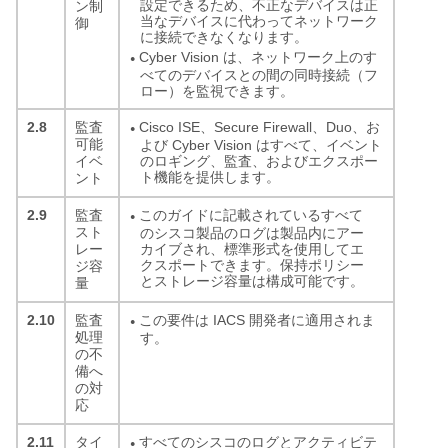
設定できるため、不正なデバイスは正
ン制
当なデバイスに代わってネットワーク
御
に接続できなくなります。
Cyber Vision は、ネットワーク上のす
●
べてのデバイスとの間の同時接続（フ
ロー）を監視できます。
2.8
Cisco ISE、Secure Firewall、Duo、お
監査
●
可能
よび Cyber Vision はすべて、イベント
のロギング、監査、およびエクスポー
イベ
ト機能を提供します。
ント
2.9
このガイドに記載されているすべて
監査
●
スト
のシスコ製品のログは製品内にアー
カイブされ、標準形式を使用してエ
レー
クスポートできます。保持ポリシー
ジ容
とストレージ容量は構成可能です。
量
2.10
この要件は IACS 開発者に適用されま
監査
●
処理
す。
の不
備へ
の対
応
2.11
すべてのシスコのログとアクティビテ
タイ
●