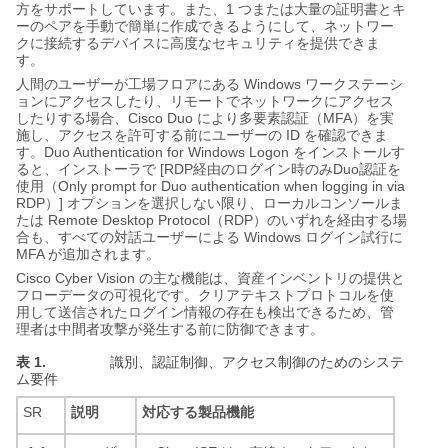
1
方をサポートしています。また、
つまたは大量の証明書とキ
ーのペアを手動で簡単に作成できるようにして、ネットワー
クに接続するデバイスに高度なセキュリティを提供できま
す。
Windows
人間のユーザーが工場フロアにある
ワークステーシ
ョンにアクセスしたり、リモートでネットワークにアクセス
Cisco Duo
MFA
したりする場合、
により多要素認証（
）を実
ID
施し、アクセスを許可する前にユーザーの
を確認できま
Duo Authentication for Windows Logon
す。
をインストールす
[RDP
Duo
ると、インストーラで
経由のログイン時のみ
認証を
Only prompt for Duo authentication when logging in via
使用（
RDP
]
）
オプションを選択しない限り、ローカルコンソールま
Remote Desktop Protocol
RDP
たは
（
）のいずれを経由する場
Windows
合も、すべての対話ユーザーによる
ログイン試行に
MFA
が追加されます。
Cisco Cyber Vision
の主な機能は、資産インベントリの提供と
フローデータの可視化です。クリアテキストプロトコルを使
用して送信されたログイン情報の存在も検出できるため、管
理者は中間者攻撃が発生する前に防御できます。
表 1.
識別、認証制御、アクセス制御のためのシステ
ム要件
SR
説明
対応する製品機能