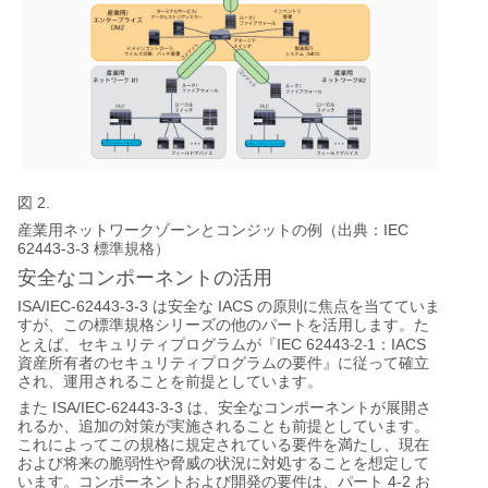
図 2.
IEC
産業用ネットワークゾーンとコンジットの例（出典：
62443-3-3
標準規格）
安全なコンポーネントの活用
ISA/IEC-62443-3-3
IACS
は安全な
の原則に焦点を当てていま
すが、この標準規格シリーズの他のパートを活用します。た
‐
‐
IEC 62443
2
1
IACS
とえば、セキュリティプログラムが『
：
資産所有者のセキュリティプログラムの要件』に従って確立
され、運用されることを前提としています。
ISA/IEC-62443-3-3
また
は、安全なコンポーネントが展開さ
れるか、追加の対策が実施されることも前提としています。
これによってこの規格に規定されている要件を満たし、現在
および将来の脆弱性や脅威の状況に対処することを想定して
4-2
います。コンポーネントおよび開発の要件は、パート
お