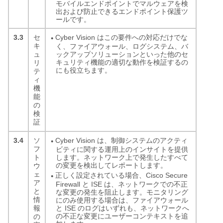
モバイルエンドポイントでマルウェアを検
出および防止できるエンドポイント保護ツ
ールです。
3.3
Cyber Vision はこの要件への対応だけでな
セ
●
キ
く、ファイアウォール、ログシステム、バ
ックアップソリューションといった他のセ
ュ
キュリティ機能の適切な動作を検証するの
リ
にも役立ちます。
テ
ィ
機
能
の
検
証
3.4
Cyber Vision は、制御システムのアクティ
ソ
●
フ
ビティに関する運用上のインサイトを提供
します。ネットワーク上で発生したすべて
ト
の変更を検出してレポートします。
ウ
ェ
正しく設定されている場合、Cisco Secure
●
ア
Firewall と ISE は、ネットワークでの不正
と
な変更の発生を阻止します。モニタリング
情
にのみ使用する場合は、ファイアウォール
と ISE のログはいずれも、ネットワークへ
報
の不正な変更にユーザーコンテキストを追
の