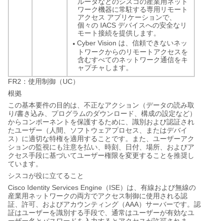
ルータなどのシスコの産業用ネット
ワーク機器に常駐する専用リモート
アクセス アプリケーションで、
個々の IACS デバイスへの安全なリ
モート接続を提供します。
Cyber Vision は、信頼できないネッ
●
トワークからのリモートアクセスを
含むすべてのネットワーク通信をキ
ャプチャします。
FR2
UC
：使用制御（
）
根拠
この基本要件の目的は、不正なアクション（データの読み取
/
り
書き込み、プログラムのダウンロード、構成の設定など）
からコンポーネントを保護するために、識別および認証され
たユーザー（人間、ソフトウェアプロセス、またはデバイ
ス）に適切な特権を適用することです。また、ユーザーアク
ションの監視にも注意を払い、時刻、日付、場所、およびア
クセス手段に基づいてユーザー権限を変更することを推奨し
ています。
シスコが役に立てること
Cisco Identity Services Engine
ISE
（
）は、有線および無線の
産業用ネットワークの両方でアクセス制御に使用される認
AAA
証、許可、およびアカウンティング（
）サーバーです。認
証はユーザーを識別する手段で、通常はユーザーが有効なユ