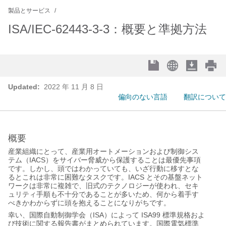
製品とサービス
ISA/IEC-62443-3-3：概要と準拠方法
Updated:
2022 年 11 月 8 日
偏向のない言語
翻訳について
概要
産業組織にとって、産業用オートメーションおよび制御シス
IACS
テム（
）をサイバー脅威から保護することは最優先事項
です。しかし、頭ではわかっていても、いざ行動に移すとな
IACS
るとこれは非常に困難なタスクです。
とその基盤ネット
ワークは非常に複雑で、旧式のテクノロジーが使われ、セキ
ュリティ手順も不十分であることが多いため、何から着手す
べきかわからずに頭を抱えることになりがちです。
ISA
ISA99
幸い、国際自動制御学会（
）によって
標準規格およ
び技術に関する報告書がまとめられています。国際電気標準