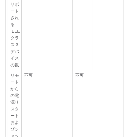
サポ
ート
され
る
IEEE
クラ
ス 3
デバ
イス
の数
リモ
不可
不可
可
ート
から
の電
源リ
スタ
ート
およ
びシ
ャッ