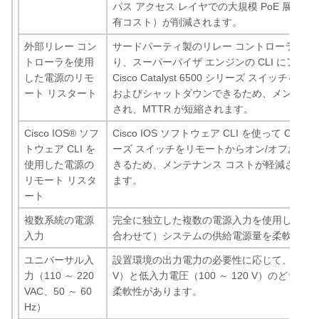
パス アクセス レイヤでの大規模 PoE 展開に
有コスト）が削減されます。
外部リレー コン
サードパーティ製のリレー コントローラを使
トローラを使用
り、スーパーバイザ エンジンの CLI にアク
した電源のリモ
Cisco Catalyst 6500 シリーズ スイッチ
ート リスタート
およびシャットダウンできるため、メンテナン
され、MTTR が短縮されます。
Cisco IOS® ソフ
Cisco IOS ソフトウェア CLI を使って Cisco Ca
トウェア CLI を
ーズ スイッチをリモートからオン/オフおよ
使用した電源の
きるため、メンテナンス コストが軽減され、M
リモート リスタ
ます。
ート
複数系統の電源
完全に独立した複数の電源入力を使用し、必
入力
合わせて）システムの供給電源量を柔軟に拡
ユニバーサル入
設置環境の出力電力の必要性に応じて、高入力電圧
力（110 ～ 220
V）と低入力電圧（100 ～ 120 V）のどち
VAC、50 ～ 60
柔軟性があります。
Hz）