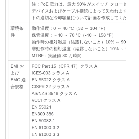
注：PoE 電力は、最大 90% がスイッチ クローゼット
デバイスおよびケーブル接続によって失われます。スイ
トの適切な冷却容量について計画を作成してください
環境条
動作温度：0 ～ 40 °C（32 ～ 104 °F）
件
保管温度：－40 ～ 70 °C（-40 ～ 158 °F）
動作時の相対湿度（結露しないこと）10% ～ 90%
非動作時の相対湿度（結露しないこと）10% ～ 95%
MTBF：実証値 30 万時間
EMI お
FCC Part 15（CFR 47）クラス A
よび
ICES-003 クラス A
EMC 適
EN 55022 クラス A
合規格
CISPR 22 クラス A
AS/NZS 3548 クラス A
VCCI クラス A
EN 55024
EN300 386
EN 50082-1
EN 61000-3-2
EN 61000-3-3