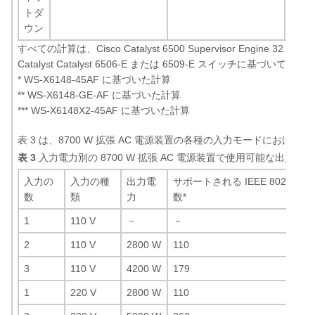
トダ
ウン
すべての計算は、Cisco Catalyst 6500 Supervisor Engine 32 を 
Catalyst Catalyst 6506-E または 6509-E スイッチに基づいていま
*
WS-X6148-45AF に基づいた計算
**
WS-X6148-GE-AF に基づいた計算
***
WS-X6148X2-45AF に基づいた計算
表 3 は、8700 W 拡張 AC 電源装置の各種の入力モードにおける
表 3
入力電力別の 8700 W 拡張 AC 電源装置で使用可能な出力電力
入力の
入力の種
出力電
サポートされる IEEE 802.3af
数
類
力
数
*
1
110 V
－
－
2
110 V
2800 W
110
3
110 V
4200 W
179
1
220 V
2800 W
110