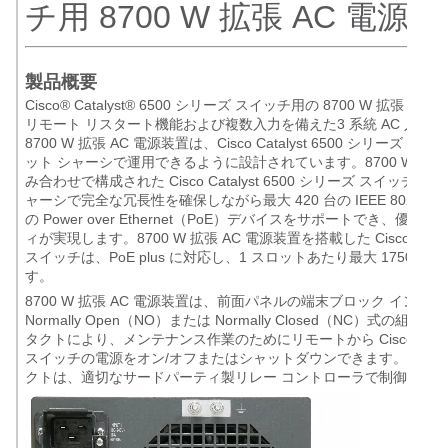
チ用 8700 W 拡張 AC 電源
製品概要
Cisco® Catalyst® 6500 シリーズ スイッチ用の 8700 W 拡張 A
リモート リスタート機能および複数入力を備えた3 系統 AC 入力
8700 W 拡張 AC 電源装置は、Cisco Catalyst 6500 シリーズ ス
ット シャーシで運用できるように設計されています。8700 W 拡張
み合わせで構成された Cisco Catalyst 6500 シリーズ スイッ
ャーシで完全な冗長性を確保しながら最大 420 台の IEEE 802.3af 
の Power over Ethernet（PoE）デバイスをサポートでき、優れた
ィが実現します。8700 W 拡張 AC 電源装置を搭載した Cisco Cataly
スイッチは、PoE plus に対応し、1 スロットあたり最大 1750 W
す。
8700 W 拡張 AC 電源装置は、前面パネルの端末ブロック イン
Normally Open（NO）または Normally Closed（NC）式の
タクトにより、メンテナンス作業のためにリモートから Cisco Catalys
スイッチの電源をオン/オフまたはシャットダウンできます。電源装
クトは、適切なサードパーティ製リレー コントローラで制御でき