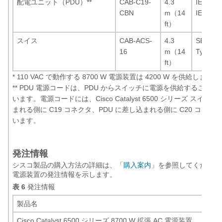
配電ユニット（PDU）
**
CAB-C19-
4.3
IEC 603
CBN
m（14
IEC 603
ft）
スイス
CAB-ACS-
4.3
SEV 59
16
m（14
Type 23
ft）
*
110 VAC で動作する 8700 W 電源装置は 4200 W を供給します。
**
PDU 電源コードは、PDU からスイッチに電源を供給すること
います。電源コードには、Cisco Catalyst 6500 シリーズ スイ
まれる側に C19 コネクタ、PDU に差し込まれる側に C20 コネ
います。
発注情報
シスコ製品の購入方法の詳細は、「
購入案内
」を参照してください。表
電源装置の発注情報を示します。
表 6
発注情報
製品名
Cisco Catalyst 6500 シリーズ 8700 W 拡張 AC 電源装置