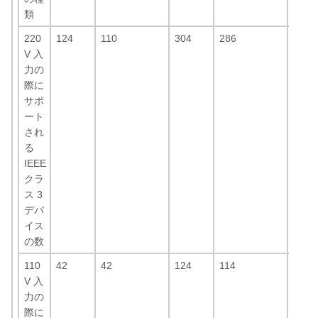
類
220
124
110
304
286
420
**
V 入
力の
際に
サポ
ート
され
る
IEEE
クラ
ス 3
デバ
イス
の数
110
42
42
124
114
193
V 入
力の
際に