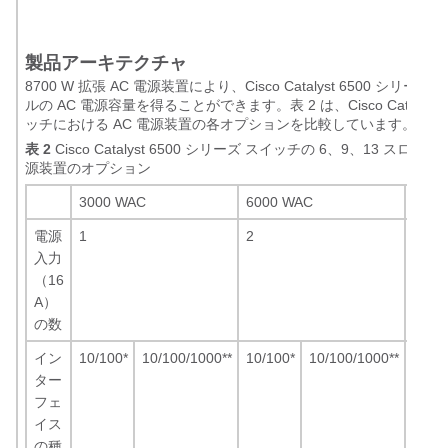
製品アーキテクチャ
8700 W 拡張 AC 電源装置により、Cisco Catalyst 6500 シリ
ルの AC 電源容量を得ることができます。表 2 は、Cisco Catalyst 
ッチにおける AC 電源装置の各オプションを比較しています。
表 2
Cisco Catalyst 6500 シリーズ スイッチの 6、9、13 スロッ
源装置のオプション
3000 WAC
6000 WAC
8700
電源
1
2
3
入力
（16
A）
の数
イン
10/100
*
10/100/1000
**
10/100
*
10/100/1000
**
10/1
ター
フェ
イス
の種