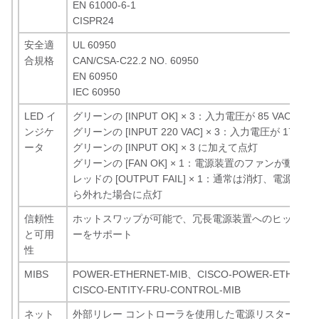
EN 61000-6-1
CISPR24
安全適
UL 60950
合規格
CAN/CSA-C22.2 NO. 60950
EN 60950
IEC 60950
LED イ
グリーンの [INPUT OK] × 3：入力電圧が 85 VAC 
ンジケ
グリーンの [INPUT 220 VAC] × 3：入力電圧が 170
ータ
グリーンの [INPUT OK] × 3 に加えて点灯
グリーンの [FAN OK] × 1：電源装置のファンが動作
レッドの [OUTPUT FAIL] × 1：通常は消灯、電源
ら外れた場合に点灯
信頼性
ホットスワップが可能で、冗長電源装置へのヒットレス
と可用
ーをサポート
性
MIBS
POWER-ETHERNET-MIB、CISCO-POWER-ETHERNE
CISCO-ENTITY-FRU-CONTROL-MIB
ネット
外部リレー コントローラを使用した電源リスタートお