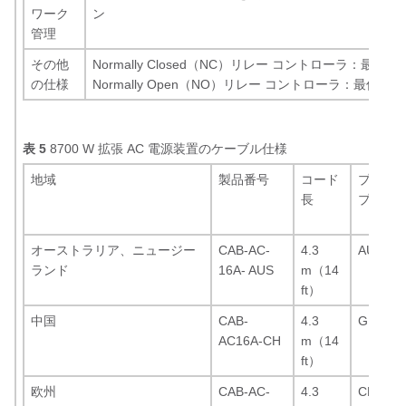
ワーク
ン
管理
その他
Normally Closed（NC）リレー コントローラ：最低 200
の仕様
Normally Open（NO）リレー コントローラ：最低 200 
表 5
8700 W 拡張 AC 電源装置のケーブル仕様
地域
製品番号
コード
プラグ
長
プライ
オーストラリア、ニュージー
CAB-AC-
4.3
AU20S3
ランド
16A- AUS
m（14
ft）
中国
CAB-
4.3
GB16C
AC16A-CH
m（14
ft）
欧州
CAB-AC-
4.3
CEE 7/7