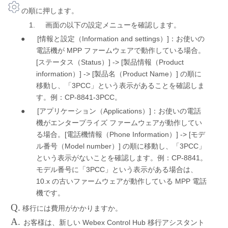
の順に押します。
1.
画面の以下の設定メニューを確認します。
●
[
Information and settings
]
情報と設定（
）
：お使いの
MPP
電話機が
ファームウェアで動作している場合。
[
Status
] -> [
Product
ステータス（
）
製品情報（
information
] -> [
Product Name
]
）
製品名（
）
の順に
3PCC
移動し、「
」という表示があることを確認しま
CP-8841-3PCC
す。例：
。
●
[
Applications
]
アプリケーション（
）
：お使いの電話
機がエンタープライズ
ファームウェアが動作してい
[
Phone Information
] -> [
る場合。
電話機情報（
）
モデ
Model number
]
3PCC
ル番号（
）
の順に移動し、「
」
CP-8841
という表示がないことを確認します。例：
。
3PCC
モデル番号に「
」という表示がある場合は、
10.x
MPP
の古いファームウェアが動作している
電話
機です。
Q.
移行には費用がかかりますか。
A.
Webex Control Hub
お客様は、新しい
移行アシスタント