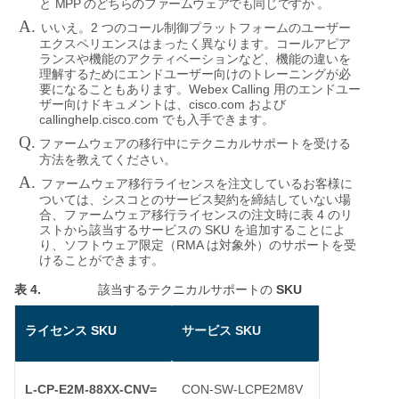
MPP
と
のどちらのファームウェアでも同じですか
。
A.
2
いいえ。
つのコール制御プラットフォームのユーザー
エクスペリエンスはまったく異なります。コールアピア
ランスや機能のアクティベーションなど、機能の違いを
理解するためにエンドユーザー向けのトレーニングが必
Webex Calling
要になることもあります。
用のエンドユー
cisco.com
ザー向けドキュメントは、
および
callinghelp.cisco.com
でも入手できます。
Q.
ファームウェアの移行中にテクニカルサポートを受ける
方法を教えてください。
A.
ファームウェア移行ライセンスを注文しているお客様に
ついては、シスコとのサービス契約を締結していない場
4
合、ファームウェア移行ライセンスの注文時に表
のリ
SKU
ストから該当するサービスの
を追加することによ
RMA
り、ソフトウェア限定（
は対象外）のサポートを受
けることができます。
表 4.
SKU
該当するテクニカルサポートの
SKU
SKU
ライセンス
サービス
L-CP-E2M-88XX-CNV=
CON-SW-LCPE2M8V