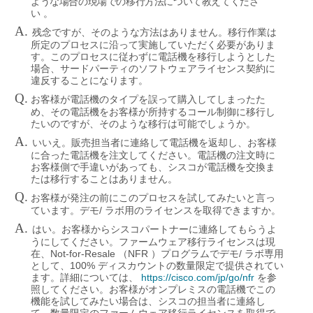
ような場合の現場での移行方法について教えてくださ
い
。
A.
残念ですが、そのような方法はありません。移行作業は
所定のプロセスに沿って実施していただく必要がありま
す。このプロセスに従わずに電話機を移行しようとした
場合、サードパーティのソフトウェアライセンス契約に
違反することになります。
Q.
お客様が電話機のタイプを誤って購入してしまったた
め、その電話機をお客様が所持するコール制御に移行し
たいのですが、そのような移行は可能でしょうか。
A.
いいえ。販売担当者に連絡して電話機を返却し、お客様
に合った電話機を注文してください。電話機の注文時に
お客様側で手違いがあっても、シスコが電話機を交換ま
たは移行することはありません。
Q.
お客様が発注の前にこのプロセスを試してみたいと言っ
/
ています。デモ
ラボ用のライセンスを取得できますか。
A.
はい。お客様からシスコパートナーに連絡してもらうよ
うにしてください。ファームウェア移行ライセンスは現
Not-for-Resale
NFR
/
在、
（
）プログラムでデモ
ラボ専用
100%
として、
ディスカウントの数量限定で提供されてい
https://cisco.com/jp/go/nfr
ます。詳細については、
を参
照してください。お客様がオンプレミスの電話機でこの
機能を試してみたい場合は、シスコの担当者に連絡し