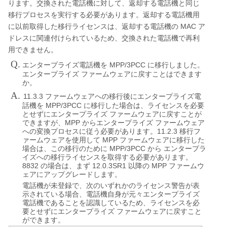
ります。交換された電話機に対して、返却する電話機と同じ
移行プロセスを実行する必要があります。返却する電話機用
MAC
に以前取得した移行ライセンスは、返却する電話機の
ア
ドレスに関連付けられているため、交換された電話機で再利
用できません。
Q.
MPP/3PCC
エンタープライズ電話機を
に移行しました。
エンタープライズ
ファームウェアに戻すことはできます
か。
A.
11.3.3
ファームウェアへの移行後にエンタープライズ電
MPP/3PCC
話機を
に移行した場合は、ライセンスを必要
とせずにエンタープライズ
ファームウェアに戻すことが
MPP
できますが、
からエンタープライズ
ファームウェア
11.2.3
への変換プロセスに従う必要があります。
移行フ
MPP
ァームウェアを使用して
ファームウェアに移行した
MPP/3PCC
場合は、この移行のために
から
エンタープラ
イズへの移行ライセンスを取得する必要があります。
8832
12.0.3SR1
MPP
の場合は、まず
以降の
ファームウ
ェアにアップグレードします。
電話機が未登録で、次のいずれかのライセンス警告が表
示されている場合、電話機自身が元々エンタープライズ
電話機であることを認識しているため、ライセンスを必
要とせずにエンタープライズ
ファームウェアに戻すこと
ができます。