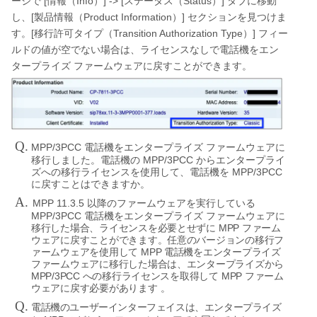
[
Info
] -> [
Status
]
ージで
情報（
）
ステータス（
）
タブに移動
[
Product Information
]
し、
製品情報（
）
セクションを見つけま
[
Transition Authorization Type
]
す。
移行許可タイプ（
）
フィー
ルドの値が空でない場合は、ライセンスなしで電話機をエン
タープライズ
ファームウェアに戻すことができます。
Q.
MPP/3PCC
電話機をエンタープライズ
ファームウェアに
MPP/3PCC
移行しました。電話機の
からエンタープライ
MPP/3PCC
ズへの移行ライセンスを使用して、電話機を
に戻すことはできますか。
A.
MPP 11.3.5
以降のファームウェアを実行している
MPP/3PCC
に
電話機をエンタープライズ
ファームウェア
移行した場合、ライセンスを必要とせずに
MPP
ファーム
ウェアに戻すことができます。任意のバージョンの移行フ
MPP
ァームウェアを使用して
電話機をエンタープライズ
ファームウェアに移行した場合は、エンタープライズから
MPP/3PCC
MPP
への移行ライセンスを取得して
ファーム
ウェアに戻す必要があります
。
Q.
電話機のユーザーインターフェイスは、エンタープライズ