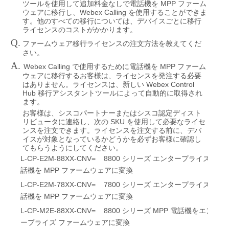
MPP
ツールを使用して追加料金なしで電話機を
ファーム
Webex Calling
ウェアに移行し、
を使用することができま
す。他のすべての移行については、デバイスごとに移行
ライセンスのコストがかかります。
Q.
ファームウェア移行ライセンスの注文方法を教えてくだ
さい。
A.
Webex Calling
MPP
で使用するために電話機を
ファーム
ウェアに移行するお客様は、ライセンスを発注する必要
Webex Control
はありません。ライセンスは、新しい
Hub
移行アシスタントツールによって自動的に取得され
ます。
お客様は、シスコパートナーまたはシスコ認定ディスト
SKU
リビュータに連絡し、次の
を使用して必要なライセ
ンスを注文できます。ライセンスを注文する前に、デバ
イスが対象となっているかどうかを必ずお客様に確認し
てもらうようにしてください。
L-CP-E2M-88XX-CNV= 8800
シリーズ
エンタープライズ電
MPP
話機を
ファームウェアに変換
L-CP-E2M-78XX-CNV= 7800
シリーズ
エンタープライズ電
MPP
話機を
ファームウェアに変換
L-CP-M2E-88XX-CNV= 8800
MPP
シリーズ
電話機をエンタ
ープライズ
ファームウェアに変換