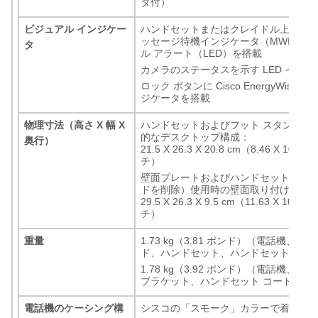
タ付）
ビジュアル インジケー
ハンドセットまたはクレイドル上に着
ッセージ待機インジケータ（MWI）用
タ
ル アラート（LED）を搭載
カメラのステータスを示す LED インジ
ロック ボタンに Cisco EnergyWise
TM
ジケータを搭載
物理寸法（高さ X 幅 X
ハンドセットおよびフット スタンド使
的なデスクトップ構成：
奥行）
21.5 X 26.3 X 20.8 cm（8.46 X 10.35 
チ）
壁面プレートおよびハンドセット（フッ
ドを削除）使用時の壁面取り付け構成
29.5 X 26.3 X 9.5 cm（11.63 X 10.35 
チ）
重量
1.73 kg（3.81 ポンド）（電話機、フ
ド、ハンドセット、ハンドセット コー
1.78 kg（3.92 ポンド）（電話機、壁
ブラケット、ハンドセット コード）
電話機のケーシング構
シスコの「スモーク」カラーで着色し