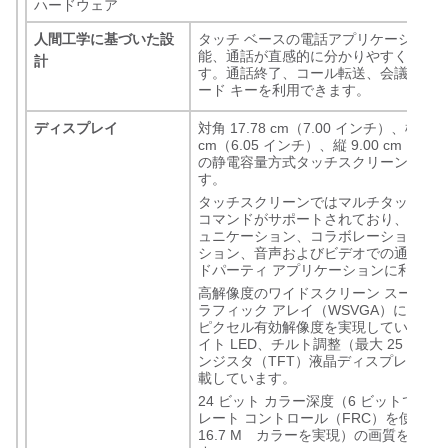
ハードウェア
人間工学に基づいた設
タッチ ベースの電話アプリケーション
能、通話が直感的に分かりやすく配置
計
す。通話終了、コール転送、会議、保
ード キーを利用できます。
ディスプレイ
対角 17.78 cm（7.00 インチ）、横 15.
cm（6.05 インチ）、縦 9.00 cm（3.4
の静電容量方式タッチスクリーンを搭
す。
タッチスクリーンではマルチタッチ ジ
コマンドがサポートされており、連絡
ュニケーション、コラボレーション用
ション、音声およびビデオでの通話、
ドパーティ アプリケーションに利用で
高解像度のワイドスクリーン スーパー 
ラフィック アレイ（WSVGA）により 102
ピクセル有効解像度を実現しています
イト LED、チルト調整（最大 25 度）
ンジスタ（TFT）液晶ディスプレイ（L
載しています。
24 ビット カラー深度（6 ビットで高
レート コントロール（FRC）を使用し
16.7 M カラーを実現）の画質を実現