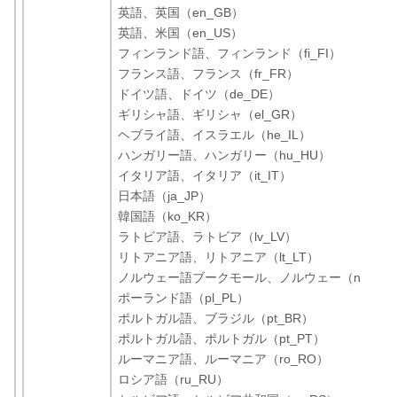
英語、英国（en_GB）
英語、米国（en_US）
フィンランド語、フィンランド（fi_FI）
フランス語、フランス（fr_FR）
ドイツ語、ドイツ（de_DE）
ギリシャ語、ギリシャ（el_GR）
ヘブライ語、イスラエル（he_IL）
ハンガリー語、ハンガリー（hu_HU）
イタリア語、イタリア（it_IT）
日本語（ja_JP）
韓国語（ko_KR）
ラトビア語、ラトビア（lv_LV）
リトアニア語、リトアニア（lt_LT）
ノルウェー語ブークモール、ノルウェー（nb_NO
ポーランド語（pl_PL）
ポルトガル語、ブラジル（pt_BR）
ポルトガル語、ポルトガル（pt_PT）
ルーマニア語、ルーマニア（ro_RO）
ロシア語（ru_RU）