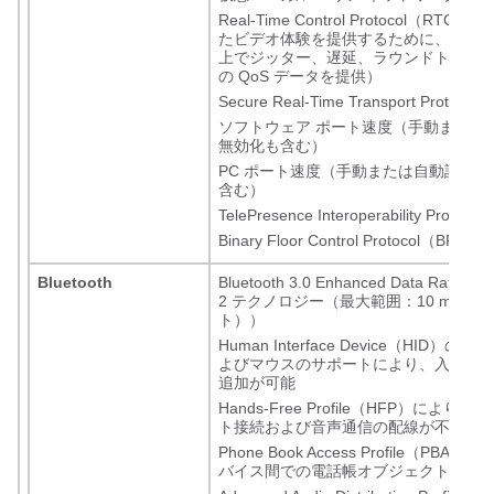
Real-Time Control Protocol（RTC
たビデオ体験を提供するために、RTP 
上でジッター、遅延、ラウンドトリッ
の QoS データを提供）
Secure Real-Time Transport Protoco
ソフトウェア ポート速度（手動または
無効化も含む）
PC ポート速度（手動または自動設定
含む）
TelePresence Interoperability Protoco
Binary Floor Control Protocol（BFCP）
Bluetooth
Bluetooth 3.0 Enhanced Data Rate（
2 テクノロジー（最大範囲：10 m（30
ト））
Human Interface Device（HID）の
よびマウスのサポートにより、入力ア
追加が可能
Hands-Free Profile（HFP）により
ト接続および音声通信の配線が不要
Phone Book Access Profile（PBA
バイス間での電話帳オブジェクトの交