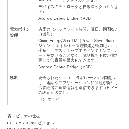
Android マーケットへのアクセス
デバイスの画面ロックと自動ロック（PIN または
ド）
Android Debug Bridge（ADB）
電力ポリシー
省電力（バックライト時間、曜日、期間などの基
力機能）
管理
Cisco EnergyWise
TM
（Power Save Plus）で
ジェント エネルギー管理機能が追加され、エンド
生産性、デスクトップでのメンテナンス、および
ードを妨げることなく、電話機を下位の電力ステ
更して節電量を最大化できます。
Android Debug Bridge（ADB）
診断
統合されたシスコ コラボレーション問題レポート
は、電話やアプリケーションに問題が発生したと
ム管理者に直接情報を送信できます（E メール ア
の設定が必要）。
ログ サーバ
表 3
ビデオの仕様
CIF（352 X 288 ピクセル）