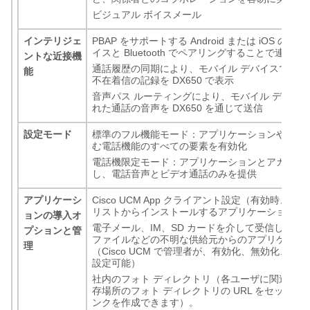
ビジュアル ボイスメール
インテリジェ
PBAP をサポートする Android または iOS のモ
イスと Bluetooth でペアリングすることで連絡
ントな近接機
通話履歴の同期により、モバイル デバイスでの発
能
不在着信の記録を DX650 で表示
音声パス ルーティングにより、モバイル デバイ
れた通話の音声を DX650 を通じて送信
設定モード
標準のフル機能モード：アプリケーションやアカ
む電話機能のすべての要素を有効化
電話機限定モード：アプリケーションとアカウン
し、電話音声とビデオ通話のみを提供
アプリケーシ
Cisco UCM App クライアント設定（有効時、事
リストからインストールするアプリケーションを
ョンの導入オ
電子メール、IM、SD カードを介して受信した Andro
プションと管
ファイルなどの不明な供給元からのアプリケーシ
理
（Cisco UCM で管理者が、有効化、無効化、ユ
設定可能）
社内のフォト ディレクトリ（各ユーザに関連する
存場所のフォト ディレクトリの URL をセットア
ンクを作成できます）。