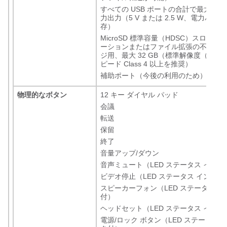
すべての USB ポートの合計で最大 500 
力出力（5 V または 2.5 W、電力バジ
存）
MicroSD 標準容量（HDSC）スロッ
ーションまたはファイル拡張の不揮発
ジ用、最大 32 GB（標準解像度（SD）
ピード Class 4 以上を推奨）
補助ポート（今後の利用のため）
物理的なボタン
12 キー ダイヤル パッド
会議
転送
保留
終了
音量アップ/ダウン
音声ミュート（LED ステータス イン
ビデオ停止（LED ステータス インジ
スピーカーフォン（LED ステータス 
付）
ヘッドセット（LED ステータス イン
電源/ロック ボタン（LED ステータス 