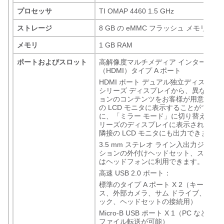
プロセッサ
TI OMAP 4460 1.5 GHz
ストレージ
8 GB の eMMC フラッシュ メモリ
メモリ
1 GB RAM
ポートおよびスロット
高解像度マルチメディア インターフェ
（HDMI）タイプ A ポート
HDMI ポート デュアル独立ディスプレイ
シリーズ ディスプレイから、異なるア
ョンのコンテンツをお客様が用意した
の LCD モニタに表示することができ
に、「ミラー モード」に切り替えると DX
リーズのディスプレイに表示されたコ
隣接の LCD モニタにも出力できます。
3.5 mm ステレオ ライン入出力ジャッ
ションの外付けヘッドセット、スピー
はヘッドフォンに利用できます。
高速 USB 2.0 ポート：
標準のタイプ A ポート X 2（キーボー
ス、外部カメラ、サム ドライブ、メモリ
ック、ヘッドセットの接続用）
Micro-B USB ポート X 1（PC など
ファイル転送が可能）