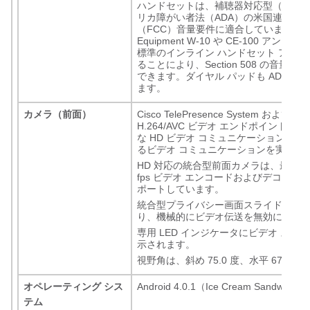
ハンドセットは、補聴器対応型（HAC
リカ障がい者法（ADA）の米国連邦通
（FCC）音量要件に適合しています。Wal
Equipment W-10 や CE-100 アン
標準のインライン ハンドセット アンプ
ることにより、Section 508 の音量要
できます。ダイヤル パッドも ADA に
ます。
カメラ（前面）
Cisco TelePresence System および他の
H.264/AVC ビデオ エンドポイントと
な HD ビデオ コミュニケーションによ
るビデオ コミュニケーションを実現し
HD 対応の統合型前面カメラは、最大 108
fps ビデオ エンコードおよびデコーデ
ポートしています。
統合型プライバシー画面スライド スイ
り、機械的にビデオ伝送を無効にでき
専用 LED インジケータにビデオ ステ
示されます。
視野角は、斜め 75.0 度、水平 67.4 
オペレーティング シス
Android 4.0.1（Ice Cream Sandwich）
テム