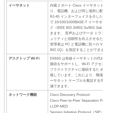
イーサネット
内蔵 2 ポート Cisco イーサネット ス
り、電話機、および同じ場所に配置した 
RJ-45 インターフェイスを介した単一の 
で 10/100/1000BASE-T イーサネッ
ク（IEEE 802.3i/802.3u/802.3ab
きます。 音声およびデータ トラフィッ
ュリティと信頼性を向上させるために
管理者は PC と電話機に別々の VLAN（I
802.1Q）を指定することができます。
デスクトップ Wi-Fi
DX650 は有線イーサネットの代わりに Wi
接続をサポートし、Wi-Fi アクセス ポ
フラストラクチャに接続するた めのア
蔵しています。これにより、職場の環
ーサネット ケーブルを敷設する手間と
減できます。
ネットワーク機能
Cisco Discovery Protocol
Cisco Peer-to-Peer Separation Prot
LLDP-MED
Session Initiation Protocol（SIP