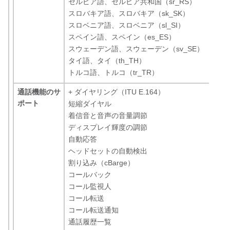
セルビア語、セルビア共和国（sr_RS）
スロバキア語、スロバキア（sk_SK）
スロベニア語、スロベニア（sl_SI）
スペイン語、スペイン（es_ES）
スウェーデン語、スウェーデン（sv_SE）
タイ語、タイ（th_TH）
トルコ語、トルコ（tr_TR）
通話機能のサ
+ ダイヤリング（ITU E.164）
ポート
短縮ダイヤル
着信音と音声の音量調節
ディスプレイ輝度の調節
自動応答
ヘッドセットの自動検出
割り込み（cBarge）
コールバック
コール監視人
コール転送
コール転送通知
通話履歴一覧