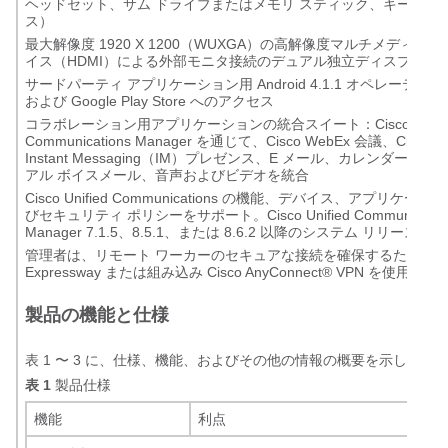
ヘッドセット、サム ドライブまたはメモリ スティック、キーボー
ス）
最大解像度 1920 X 1200（WUXGA）の高解像度マルチメディア 
イス（HDMI）による外部モニタ接続のデュアル独立ディスプレイ
サードパーティ アプリケーション用 Android 4.1.1 オペレーティ
および Google Play Store へのアクセス
コラボレーション用アプリケーションの統合スイート：Cisco Unifie
Communications Manager を通じて、Cisco WebEx 会議、Cisco Ja
Instant Messaging（IM）プレゼンス、E メール、カレンダー、
アル ボイスメール、音声およびビデオを統合
Cisco Unified Communications の機能、デバイス、アプリケー
びセキュリティ ポリシーをサポート。Cisco Unified Communicatio
Manager 7.1.5、8.5.1、または 8.6.2 以降のシステム リリースに
管理者は、リモート ワーカーのセキュアな接続を確保するために、Ci
Expressway または組み込み Cisco AnyConnect
®
VPN を使用可能
製品の機能と仕様
表 1 〜 3 に、仕様、機能、およびその他の情報の概要を示します
表 1
製品仕様
機能
利点