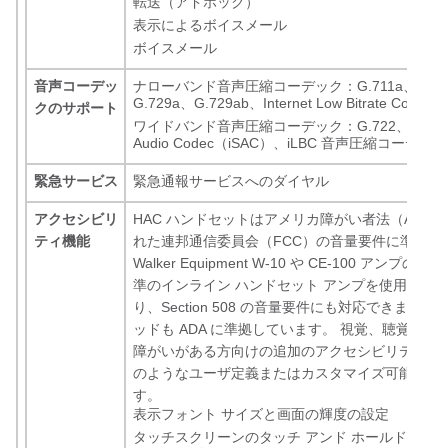
転送（アドホック）
表示によるボイスメール
ボイスメール
音声コーデッ
ナローバンド音声圧縮コーデック：G.711a、G.71
G.729a、G.729ab、Internet Low Bitrate Codec
クのサポート
ワイドバンド音声圧縮コーデック：G.722、Internet
Audio Codec（iSAC）、iLBC 音声圧縮コーデック
緊急サービス
緊急通報サービスへのダイヤル
アクセシビリ
HAC ハンドセットはアメリカ障がい者法（ADA
ティ機能
れた連邦通信委員会（FCC）の音量要件に準拠し
Walker Equipment W-10 や CE-100 アンプの
準のインライン ハンドセット アンプを使用する
り、Section 508 の音量要件にも対応できます。
ッドも ADA に準拠しています。 視覚、聴覚、ま
障がいがある方向けの追加のアクセシビリティ機
のようなユーザ定義またはカスタマイズ可能な機
す。
表示フォント サイズと画面の輝度の設定
タッチスクリーンのタッチ アンド ホールドの遅