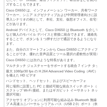
ズすることもできます。
Cisco DX650 は、インフォメーション ワーカー、共有ワークス
ワーカー、シニア エグゼクティブおよび中間管理者向けに設計さ
導入シナリオの例として、本社、支社、仮想オフィス、在宅テレワ
どがあります。
Android デバイスとして、Cisco DX650 は Bluetooth を介して
など個人のモバイル デバイスと密接に統合できます。連絡先や通
することで、ボタンを 1 つ押すだけで通話できるようになり、生
ます。
また、自分のスマートフォンから Cisco DX650 にアクティブな
ることができ、優れた音声品質とツール選択の柔軟性が実現します
Cisco DX650 には次のような特長があります。
マルチタッチ ジェスチャーをサポートする統合 7 インチ タッチス
最大 1080p/30 fps の H.264 Advanced Video Coding（AVC
を備えた HD ビデオ
ハンドセット、ヘッドセット、およびスピーカーフォ
同じ場所に設置した PC と接続可能な統合スイッチ ポート（802.11a/b
スクトップ Wi-Fi 接続、またはギガビット イーサネット ネットワ
選択可能）
アクセサリ オプションに利用可能な組み込み Bluetooth 無線と 2
プ A 高速ユニバーサル シリアル バス（USB 2.0）ポート（例：