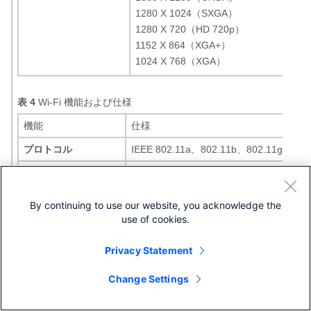
1280 X 1024（SXGA）
1280 X 720（HD 720p）
1152 X 864（XGA+）
1024 X 768（XGA）
表 4
Wi-Fi 機能および仕様
機能
仕様
プロトコル
IEEE 802.11a、802.11b、802.11g、802
周波数帯域および動作
2.412 〜 2.472 GHz（チャネル 1 〜 13
チャネル
5.180 〜 5.240 GHz（チャネル 36 〜 4
By continuing to use our website, you acknowledge the
5.260 〜 5.320 GHz（チャネル 52 〜 6
use of cookies.
5.500 〜 5.700 GHz（チャネル 100 〜 1
5.745 〜 5.825 GHz（チャネル 149 〜 1
Privacy Statement
使用可能なチャネルの検出には IEEE 802.
用
Change Settings
非オーバーラップ チ
CIF（352 X 288 ピクセル）
2.4 GHz（20 MHz チャネル）：最大 3
ャネル