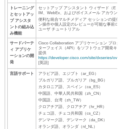
トレーニング
セットアップ アシスタント ウィザード（E メール、J
IM、WebEx、およびボイスメール アカウント設
とセットアッ
便利な統合マルチメディア セッションの提供や、
プ アシスタ
ン操作や個人設定のレビューが可能な事前ロード
ントの組み込
ユーザ チュートリアル
み機能
サードパーテ
Cisco Collaboration アプリケーション プログ
ターフェイス（API）をソフトウェア開発キット（
ィ アプリケ
提供
ーションの開
https://developer.cisco.com/site/dxseries/overvie
発
[英語]
言語サポート
アラビア語、エジプト（ar_EG）
ブルガリア語、ブルガリア（bg_BG）
カタロニア語、スペイン（ca_ES）
中国語、中華人民共和国（zh_CN）
中国語、台湾（zh_TW）
クロアチア語、クロアチア（hr_HR）
チェコ語、チェコ共和国（cs_CZ）
デンマーク語、デンマーク（da_DK）
オランダ語、オランダ（nl_NL）