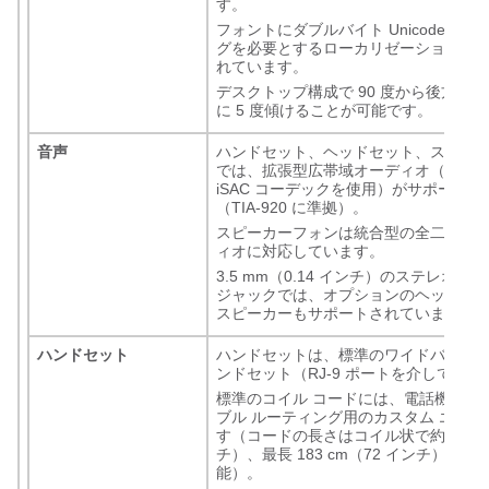
す。
フォントにダブルバイト Unicode エ
グを必要とするローカリゼーションも
れています。
デスクトップ構成で 90 度から後方に 2
に 5 度傾けることが可能です。
音声
ハンドセット、ヘッドセット、スピー
では、拡張型広帯域オーディオ（G.722
iSAC コーデックを使用）がサポート
（TIA-920 に準拠）。
スピーカーフォンは統合型の全二重広
ィオに対応しています。
3.5 mm（0.14 インチ）のステレオ 
ジャックでは、オプションのヘッドフ
スピーカーもサポートされています。
ハンドセット
ハンドセットは、標準のワイドバンド
ンドセット（RJ-9 ポートを介して接続
標準のコイル コードには、電話機の下
ブル ルーティング用のカスタム エンド
す（コードの長さはコイル状で約 55 cm
チ）、最長 183 cm（72 インチ）まで
能）。