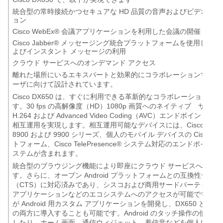
統合型の常時接続かつセキュアな HD 品質の音声およびビデオ コ
ョン
Cisco WebEx
®
会議アプリケーションを利用した会議の開催
Cisco Jabber
®
メッセージング統合プラットフォームを使用したプ
よびインスタント メッセージの利用
クラウド サービスへのオンデマンド アクセス
離れた場所にいるエキスパートと効果的にコラボレーションする必
ーザに向けて設計されています。
Cisco DX650 は、すぐに利用できる革新的なコラボレーション機
す。30 fps の高解像度（HD）1080p 画質へのネイティブ サポ
H.264 および Advanced Video Coding（AVC）エンドポイント
相互運用を実現します。相互運用可能なデバイスには、Cisco Unified I
8900 および 9900 シリーズ、個人のモバイル デバイスの Cisco Jab
トフォーム、Cisco TelePresence
®
システム対応のエンドポイント
ステムが含まれます。
統合型のブラウジング機能により即座にクラウド サービスへアク
す。さらに、オープン Android プラットフォームとの互換性テスト
（CTS）に対応済みであり、シスコおよび商用サードパーティの Andr
アプリケーションなどのエコシステムへのアクセスが可能です。ま
が Android 用カスタム アプリケーションを開発し、DX650 とモ
の両方に導入することも可能です。Android のタッチ操作の使い
したり、ホーム画面、通信ウィジェット、着信音などを個人向けに