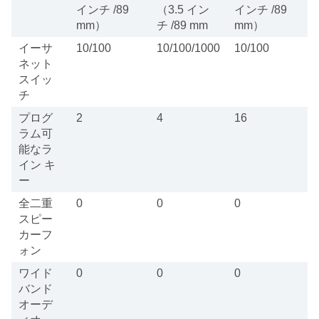
インチ /89
（3.5 イン
インチ /89
mm）
チ /89 mm
mm）
イーサ
10/100
10/100/1000
10/100
ネット
スイッ
チ
プログ
2
4
16
ラム可
能なラ
イン キ
ー
全二重
0
0
0
スピー
カーフ
ォン
ワイド
0
0
0
バンド
オーデ