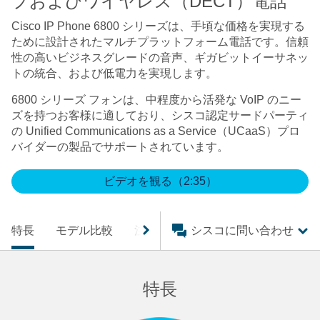
プおよびワイヤレス（DECT）電話
Cisco IP Phone 6800 シリーズは、手頃な価格を実現する
ために設計されたマルチプラットフォーム電話です。信頼
性の高いビジネスグレードの音声、ギガビットイーサネッ
トの統合、および低電力を実現します。
6800 シリーズ フォンは、中程度から活発な VoIP のニー
ズを持つお客様に適しており、シスコ認定サードパーティ
の Unified Communications as a Service（UCaaS）プロ
バイダーの製品でサポートされています。
ビデオを観る（2:35）
特長
モデル比較
注目製品
シスコに問い合わせ
サポート
関連資料
特長