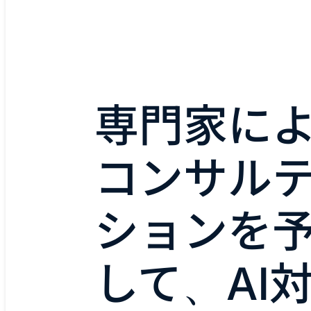
専門家に
コンサル
ションを
して、AI