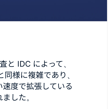
調査と IDC によって、
前と同様に複雑であり、
い速度で拡張している
れました。