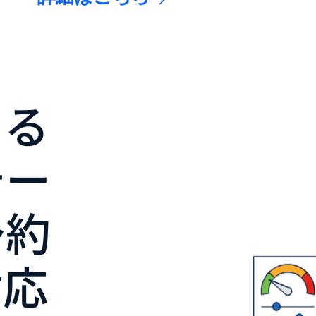
よる
テー
予約
対応