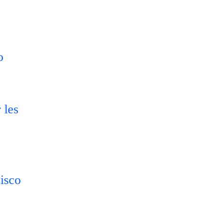
o
 les
Cisco