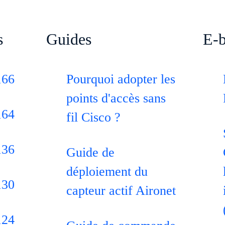
s
Guides
E-
166
Pourquoi adopter les
points d'accès sans
164
fil Cisco ?
136
Guide de
déploiement du
130
capteur actif Aironet
124