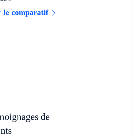
r le comparatif
s
moignages de
ents