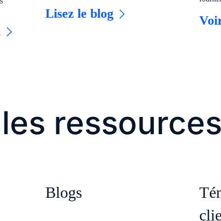
s
Lisez le blog
Voi
n
 les ressource
Blogs
Té
cli