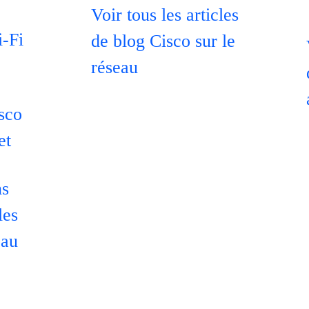
Voir tous les articles
i-Fi
de blog Cisco sur le
réseau
isco
et
ns
les
eau