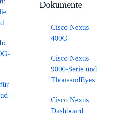
h:
Dokumente
die
ud
Cisco Nexus
400G
h:
00G-
Cisco Nexus
9000-Serie und
ThousandEyes
für
oud-
Cisco Nexus
Dashboard