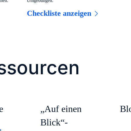
nen.
Umgebungen.
Checkliste anzeigen
essourcen
e
„Auf einen
Bl
Blick“-