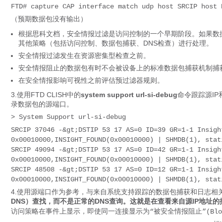
FTD# capture CAP interface match udp host SRCIP host 
（预期数据包没有输出）
根据思科文档，安全情报过滤是访问控制的一个早期阶段。如果数
其他策略（包括访问控制、数据包捕获、DNS检查）进行处理。
安全情报过滤发生在资源密集型检查之前。
安全情报阻止的数据包有时不会被设备上的标准数据包捕获机制捕
在安全情报影响可视性之前评估预过滤器规则。
3.使用FTD CLISH中的
system support url-si-debug
命令跟踪源IP
录数据包的源端口。
> System Support url-si-debug
SRCIP 37046 -&gt;DSTIP 53 17 AS=0 ID=39 GR=1-1 Insig
0x00010000,INSIGHT_FOUND(0x00010000) | SHMDB(1), sta
SRCIP 49094 -&gt;DSTIP 53 17 AS=0 ID=42 GR=1-1 Insig
0x00010000,INSIGHT_FOUND(0x00010000) | SHMDB(1), sta
SRCIP 48508 -&gt;DSTIP 53 17 AS=0 ID=12 GR=1-1 Insig
0x00010000,INSIGHT_FOUND(0x00010000) | SHMDB(1), sta
4.使用源端口作为参考，与来自系统支持跟踪的数据包捕获和日志相
DNS）查找，而不是正常的DNS查询。这就是在查看来自源IP地
访问策略在事件上显示，即使同一连接显示为“被安全情报阻止”(Blocked by