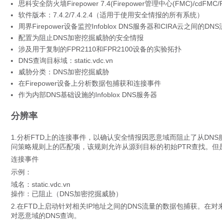
思科安全防火墙Firepower 7.4(Firepower管理中心(FMC)/
软件版本：7.4.2/7.4.2.4（适用于使用安全情报的所有系统）
周界Firepower设备监控Infoblox DNS服务器和CIRA云之间的DN
配置为阻止DNS加密挖掘威胁的安全情报
涉及用于复制的FPR2110和FPR2100设备的实验拓扑
DNS查询目标域：static.vdc.vn
威胁分类：DNS加密挖掘威胁
在Firepower设备上分析数据包捕获和连接事件
作为内部DNS基础设施的Infoblox DNS服务器
分辨率
1.分析FTD上的连接事件，以确认安全情报因恶意域而阻止了从DN
问策略规则上的匹配项，该规则允许从源到目标的初始PTR查找。但
连接事件 
示例：
域名：static.vdc.vn
操作：已阻止（DNS加密挖掘威胁）
2.在FTD上启动针对相关IP地址之间的DNS流量的数据包捕获。在对
对恶意域的DNS查询。