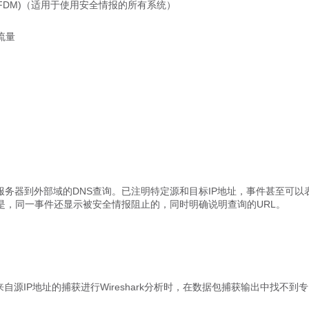
cdFMC/FDM)（适用于使用安全情报的所有系统）
S流量
S服务器到外部域的DNS查询。已注明特定源和目标IP地址，事件甚至可以
是，同一事件还显示被安全情报阻止的，同时明确说明查询的URL。
来自源IP地址的捕获进行Wireshark分析时，在数据包捕获输出中找不到