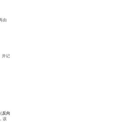
再由
，并记
（反向
，该