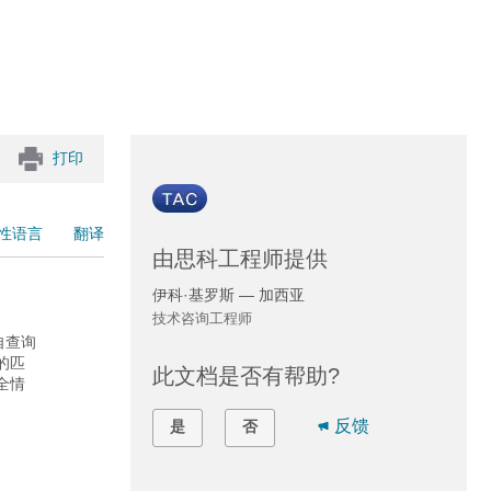
打印
性语言
翻译
由思科工程师提供
伊科·基罗斯 — 加西亚
技术咨询工程师
自查询
的匹
此文档是否有帮助?
全情
反馈
是
否