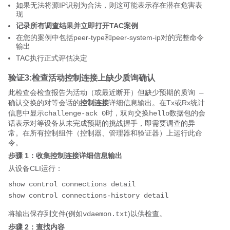
如果无法将源IP识别为合法，则这可能表示存在潜在危害表
现
记录所有调查结果并立即打开TAC案例
在您的案例中包括peer-type和peer-system-ip对的完整命令
输出
TAC执行正式评估决定
验证3:检查活动控制连接上缺少质询确认
此检查会检查报告为活动（或最近断开）但缺少预期的
质询 — 
的对等会话的
控制连接
输出。在Tx或Rx统计
确认交换
详细信息
信息中显示
时，双向交换
数据包的会
challenge-ack 0
hello
话表示对等设备从未完成预期的挑战握手，即需要调查的异
常。在所有控制组件（控制器、管理器和验证器）上运行此命
令。
步骤 1：收集控制连接详细信息输出
从设备CLI运行：
show control connections detail

show control connections-history detail
将输出保存到文件(例如
)以供检查。
vdaemon.txt
步骤 2：查找内容