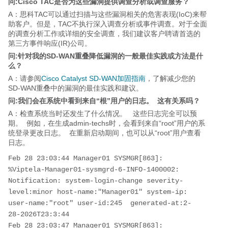
问:Cisco TAC是否为这些漏洞提供调查分析或调查服务？
A：
思科TAC可以通过扫描与这些漏洞相关的危害表现(IoC)来帮
助客户。但是，TAC不执行深入调查分析或事件调查。对于全面
的调查分析工作或详细的安全调查，我们建议客户聘请首选的
第三方事件响应(IR)公司。
问:针对我的SD-WAN重叠降低漏洞的一般最佳实践或方法是什
么？
A：请参阅
Cisco Catalyst SD-WAN加固指南
，了解减少您的
SD-WAN重叠中的漏洞的最佳实践和建议。
问:我们会在系统中看到来自“根”用户的日志。 这有关系吗？
A：检查系统当时还发生了什么情况。 这些日志完全可以预
期。 例如，在生成admin-techs时，会看到来自“root”用户的系
统登录更改日志。 在重新启动期间，也可以从“root”用户查看
日志。
Feb 28 23:03:44 Manager01 SYSMGR[863]: 
%Viptela-Manager01-sysmgrd-6-INFO-1400002: 
Notification: system-login-change severity-
level:minor host-name:"Manager01" system-ip:
user-name:"root" user-id:245  generated-at:2-
28-2026T23:3:44
Feb 28 23:03:47 Manager01 SYSMGR[863]: 