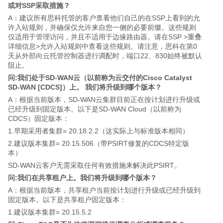
或对SSP采取措施？
A：建议所有思科托管的客户查看他们自己的在SSP上看到的允
许入站规则，并确保仅允许来自您一侧的必要前缀。这些规则
仅适用于管理访问，并且不适用于边缘路由器。请在SSP >重叠
详细信息>允许入站规则中查看这些规则。请注意，思科在第0
天从外部向云托管控制器进行调配时，端口22、830始终被默认
阻止。
问:
我们处
于SD-WAN云（以前称为云交付的Cisco Catalyst
SD-WAN [CDCS]）上。
我们将升级到哪个版本？
A：根据当前版本，SD-WAN云集群目前正在按计划进行升级或
已经升级到固定版本。以下是SD-WAN Cloud（以前称为
CDCS）固定版本：
1.早期采用者集群= 20.18.2.2（这实际上与标准版本相同）
2.建议版本集群=
20.15.506
（带PSIRT修复的CDCS特定版
本）
SD-WAN云客户无需采取任何有效措施来解决此PSIRT。
问:
我们在共
享租户上。
我们将升级到哪个版本？
A：根据当前版本，共享租户当前按计划进行升级或已经升级到
固定版本。以下是共享租户固定版本：
1.建议版本集群
= 20.15.5.2