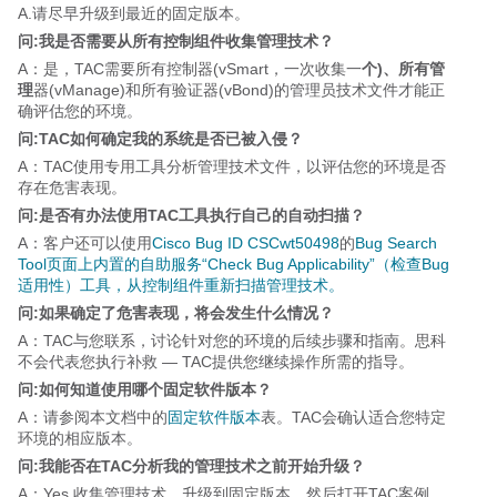
A.请尽早升级到最近的固定版本。
问:我是否需要从所有控制组件收集管理技术？
A：是，TAC需要所有控制器(vSmart，一次收集一
个)、所有管
理
器(vManage)和所有验证器(vBond)的管理员技术文件才能正
确评估您的环境。
问:TAC如何确定我的系统是否已被入侵？
A：TAC使用专用工具分析管理技术文件，以评估您的环境是否
存在危害表现。
问:是否有办法使用TAC工具执行自己的自动扫描？
A：客户还可以使
用
Cisco Bug ID CSCwt50498
的
Bug Search
Tool页面上内置的自助服务“Check Bug Applicability”（检查Bug
适用性）工具，从控制组件重新扫描管理技术。
问:如果确定了危害表现，将会发生什么情况？
A：TAC与您联系，讨论针对您的环境的后续步骤和指南。思科
不会代表您执行补救 — TAC提供您继续操作所需的指导。
问:如何知道使用哪个固定软件版本？
A：请参阅本文档中的
固定软件版本
表。TAC会确认适合您特定
环境的相应版本。
问:我能否在TAC分析我的管理技术之前开始升级？
A：Yes.收集管理技术，升级到固定版本，然后打开TAC案例，