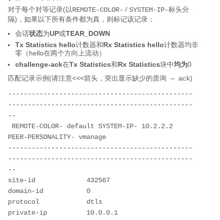
对于每个对等记录(以
/
标头分
REMOTE-COLOR-
SYSTEM-IP-
隔)，如果以下所有条件都为
，则标记该记录：
真
会话
状态
为
UP
或
TEAR_DOWN
Tx Statistics hello
计数器和
Rx Statistics hello
计数器均非
零（hello在两个方向上流动）
challenge-ack
在
Tx Statistics
和
Rx Statistics
块中
均为
0
匹配记录示例(请注
，突出显示缺少
)
意<<<箭头
的质询 — ack
-----------------------------------------------
-----------------------------------------------
--

 REMOTE-COLOR- default SYSTEM-IP- 10.2.2.2   
PEER-PERSONALITY- vmanage

-----------------------------------------------
-----------------------------------------------
--

site-id             432567

domain-id           0

protocol            dtls

private-ip          10.0.0.1
