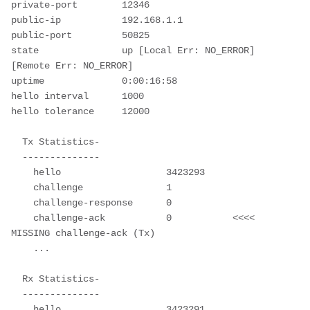
private-port        12346

public-ip           192.168.1.1

public-port         50825

state               up [Local Err: NO_ERROR] 
[Remote Err: NO_ERROR]

uptime              0:00:16:58

hello interval      1000

hello tolerance     12000

  Tx Statistics-

  --------------

    hello                   3423293

    challenge               1

    challenge-response      0

    challenge-ack           0           <<<< 
MISSING challenge-ack (Tx)

    ...

  Rx Statistics-

  --------------

    hello                   3423291
