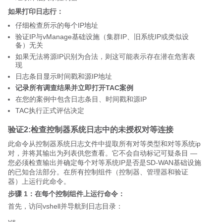
如果打印日志行：
仔细检查所示的每个IP地址
验证IP与vManage基础设施（集群IP、旧系统IP或类似设
备）无关
如果无法将源IP识别为合法，则这可能表示存在潜在危害表
现
日志条目显示时间戳和源IP地址
记录所有调查结果并立即打开TAC案例
在您的案例中包含日志条目、时间戳和源IP
TAC执行正式评估决定
验证2:检查控制器系统日志中的未授权对等连接
此命令从控制器系统日志文件中提取所有对等类型和对等系统ip
对，并将其输出为列表供您查看。它不会自动标记可疑条目 —
您必须检查输出并确定每个对等系统IP是否是SD-WAN基础设施
的已知合法部分。在所有控制组件（控制器、管理器和验证
器）上运行此命令。
步骤 1：在每个控制组件上运行命令：
首先，访问vshell并导航到日志目录：
vs
