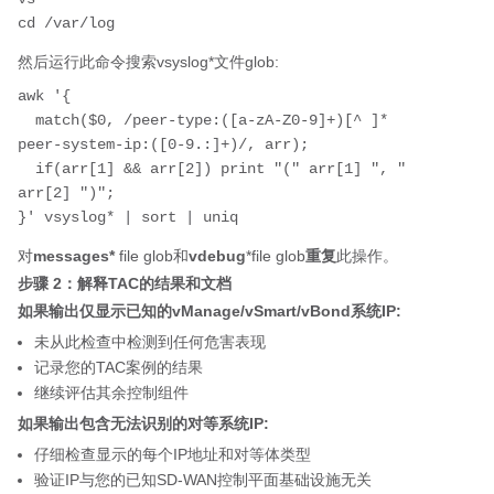
cd /var/log
然后运行此命令搜索vsyslog*文件glob:
awk '{

  match($0, /peer-type:([a-zA-Z0-9]+)[^ ]* 
peer-system-ip:([0-9.:]+)/, arr);

  if(arr[1] && arr[2]) print "(" arr[1] ", " 
arr[2] ")";

}' vsyslog* | sort | uniq
对
messages*
file glob和
vdebug
*file glob
重复
此操作。
步骤 2：解释TAC的结果和文档
如果输出仅显示已知的vManage/vSmart/vBond系统IP:
未从此检查中检测到任何危害表现
记录您的TAC案例的结果
继续评估其余控制组件
如果输出包含无法识别的对等系统IP:
仔细检查显示的每个IP地址和对等体类型
验证IP与您的已知SD-WAN控制平面基础设施无关