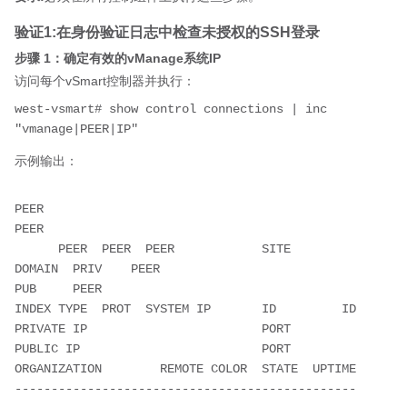
验证1:在身份验证日志中检查未授权的SSH登录
步骤 1：确定有效的vManage系统IP
访问每个vSmart控制器并执行：
west-vsmart# show control connections | inc 
示例输出：
PEER                                                                                    
PEER

      PEER  PEER  PEER            SITE       
DOMAIN  PRIV    PEER                              
PUB     PEER

INDEX TYPE  PROT  SYSTEM IP       ID         ID      
PRIVATE IP                        PORT    
PUBLIC IP                         PORT    
ORGANIZATION        REMOTE COLOR  STATE  UPTIME

-----------------------------------------------