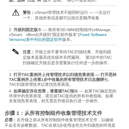
据。选择“日志”和“技
术”选项。 核心不是必需的。
警告：
vSmart管理技术不能同时运行 — 一次运行
一个。其他所有信息都可以按任意顺序收集
升级到固定版
本 — 将所有SD-WAN控制组件(vManage、
vSmart、vBond)升级到“固定软件版本”(
Fixed Software
Versions)表中列出的固定软件
版本。
注意：
升级之前不要等待TAC扫描结果。升级到固
定版本是最高优先级并关闭漏洞。 第3步中的TAC
扫描确定升级后是否需要执行任何进一步的操作。
打开TAC案例并上传管理技术以扫描危害表现 — 打开思科
TAC案例并上传第1步中收集的所有管理技术日志捆绑
包。
TAC扫描管理技术以查找危害表现。
如果确定存在危害，请遵循TAC指
南 — 如果TAC确定您的
环境中的危害表现，请完成TAC提供的所有补救指南。如果
未发现危害表现，则无需在升级后执行进一步操作。
步骤 1：从所有控制组件收集管理技术文件
必需：
在升级之前从所有控制组件收集管理技术文件，以确保
不会丢失诊断数据。TAC在第3步使用这些文件扫描您的环境是