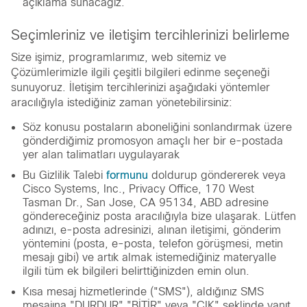
açıklama sunacağız.
Seçimleriniz ve iletişim tercihlerinizi belirleme
Size işimiz, programlarımız, web sitemiz ve
Çözümlerimizle ilgili çeşitli bilgileri edinme seçeneği
sunuyoruz. İletişim tercihlerinizi aşağıdaki yöntemler
aracılığıyla istediğiniz zaman yönetebilirsiniz:
Söz konusu postaların aboneliğini sonlandırmak üzere
gönderdiğimiz promosyon amaçlı her bir e-postada
yer alan talimatları uygulayarak
Bu Gizlilik Talebi
formunu
doldurup göndererek veya
Cisco Systems, Inc., Privacy Office, 170 West
Tasman Dr., San Jose, CA 95134, ABD adresine
göndereceğiniz posta aracılığıyla bize ulaşarak. Lütfen
adınızı, e-posta adresinizi, alınan iletişimi, gönderim
yöntemini (posta, e-posta, telefon görüşmesi, metin
mesajı gibi) ve artık almak istemediğiniz materyalle
ilgili tüm ek bilgileri belirttiğinizden emin olun.
Kısa mesaj hizmetlerinde ("SMS"), aldığınız SMS
mesajına "DURDUR", "BİTİR" veya "ÇIK" şeklinde yanıt