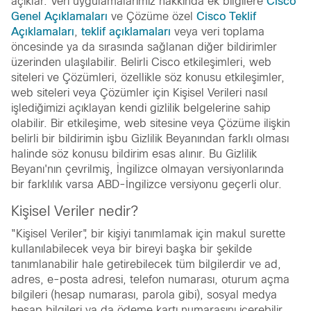
açıklar. Veri uygulamalarımız hakkında ek bilgilere
Cisco
Genel Açıklamaları
ve Çözüme özel
Cisco Teklif
Açıklamaları
,
teklif açıklamaları
veya veri toplama
öncesinde ya da sırasında sağlanan diğer bildirimler
üzerinden ulaşılabilir. Belirli Cisco etkileşimleri, web
siteleri ve Çözümleri, özellikle söz konusu etkileşimler,
web siteleri veya Çözümler için Kişisel Verileri nasıl
işlediğimizi açıklayan kendi gizlilik belgelerine sahip
olabilir. Bir etkileşime, web sitesine veya Çözüme ilişkin
belirli bir bildirimin işbu Gizlilik Beyanından farklı olması
halinde söz konusu bildirim esas alınır. Bu Gizlilik
Beyanı'nın çevrilmiş, İngilizce olmayan versiyonlarında
bir farklılık varsa ABD-İngilizce versiyonu geçerli olur.
Kişisel Veriler nedir?
"Kişisel Veriler", bir kişiyi tanımlamak için makul surette
kullanılabilecek veya bir bireyi başka bir şekilde
tanımlanabilir hale getirebilecek tüm bilgilerdir ve ad,
adres, e-posta adresi, telefon numarası, oturum açma
bilgileri (hesap numarası, parola gibi), sosyal medya
hesap bilgileri ya da ödeme kartı numarasını içerebilir.