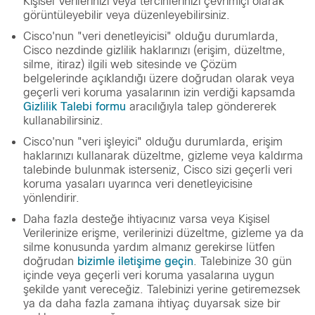
Kişisel Verilerinizi veya tercihlerinizi çevrimiçi olarak
görüntüleyebilir veya düzenleyebilirsiniz.
Cisco'nun "veri denetleyicisi" olduğu durumlarda,
Cisco nezdinde gizlilik haklarınızı (erişim, düzeltme,
silme, itiraz) ilgili web sitesinde ve Çözüm
belgelerinde açıklandığı üzere doğrudan olarak veya
geçerli veri koruma yasalarının izin verdiği kapsamda
Gizlilik Talebi formu
aracılığıyla talep göndererek
kullanabilirsiniz.
Cisco'nun "veri işleyici" olduğu durumlarda, erişim
haklarınızı kullanarak düzeltme, gizleme veya kaldırma
talebinde bulunmak isterseniz, Cisco sizi geçerli veri
koruma yasaları uyarınca veri denetleyicisine
yönlendirir.
Daha fazla desteğe ihtiyacınız varsa veya Kişisel
Verilerinize erişme, verilerinizi düzeltme, gizleme ya da
silme konusunda yardım almanız gerekirse lütfen
doğrudan
bizimle iletişime geçin
. Talebinize 30 gün
içinde veya geçerli veri koruma yasalarına uygun
şekilde yanıt vereceğiz. Talebinizi yerine getiremezsek
ya da daha fazla zamana ihtiyaç duyarsak size bir