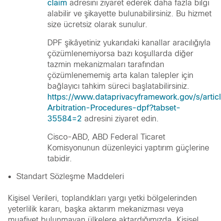
claim
adresini ziyaret ederek daha fazla bilgi
alabilir ve şikayette bulunabilirsiniz. Bu hizmet
size ücretsiz olarak sunulur.
DPF şikâyetiniz yukarıdaki kanallar aracılığıyla
çözümlenemiyorsa bazı koşullarda diğer
tazmin mekanizmaları tarafından
çözümlenememiş arta kalan talepler için
bağlayıcı tahkim süreci başlatabilirsiniz.
https://www.dataprivacyframework.gov/s/artic
Arbitration-Procedures-dpf?tabset-
35584=2
adresini ziyaret edin.
Cisco-ABD, ABD Federal Ticaret
Komisyonunun düzenleyici yaptırım güçlerine
tabidir.
Standart Sözleşme Maddeleri
Kişisel Verileri, toplandıkları yargı yetki bölgelerinden
yeterlilik kararı, başka aktarım mekanizması veya
muafiyet bulunmayan ülkelere aktardığımızda, Kişisel