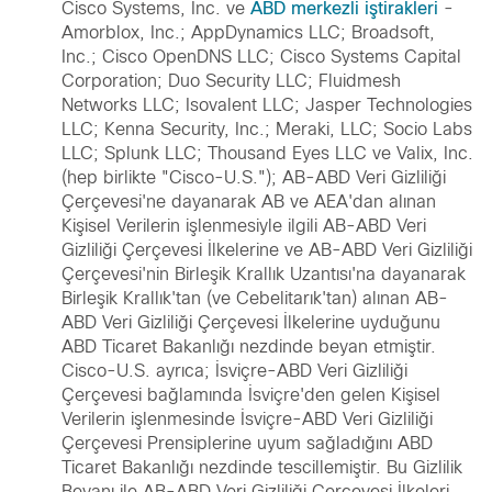
Cisco Systems, Inc. ve
ABD merkezli iştirakleri
-
Amorblox, Inc.; AppDynamics LLC; Broadsoft,
Inc.; Cisco OpenDNS LLC; Cisco Systems Capital
Corporation; Duo Security LLC; Fluidmesh
Networks LLC; Isovalent LLC; Jasper Technologies
LLC; Kenna Security, Inc.; Meraki, LLC; Socio Labs
LLC; Splunk LLC; Thousand Eyes LLC ve Valix, Inc.
(hep birlikte "Cisco-U.S."); AB-ABD Veri Gizliliği
Çerçevesi'ne dayanarak AB ve AEA'dan alınan
Kişisel Verilerin işlenmesiyle ilgili AB-ABD Veri
Gizliliği Çerçevesi İlkelerine ve AB-ABD Veri Gizliliği
Çerçevesi'nin Birleşik Krallık Uzantısı'na dayanarak
Birleşik Krallık'tan (ve Cebelitarık'tan) alınan AB-
ABD Veri Gizliliği Çerçevesi İlkelerine uyduğunu
ABD Ticaret Bakanlığı nezdinde beyan etmiştir.
Cisco-U.S. ayrıca; İsviçre-ABD Veri Gizliliği
Çerçevesi bağlamında İsviçre'den gelen Kişisel
Verilerin işlenmesinde İsviçre-ABD Veri Gizliliği
Çerçevesi Prensiplerine uyum sağladığını ABD
Ticaret Bakanlığı nezdinde tescillemiştir. Bu Gizlilik
Beyanı ile AB-ABD Veri Gizliliği Çerçevesi İlkeleri,