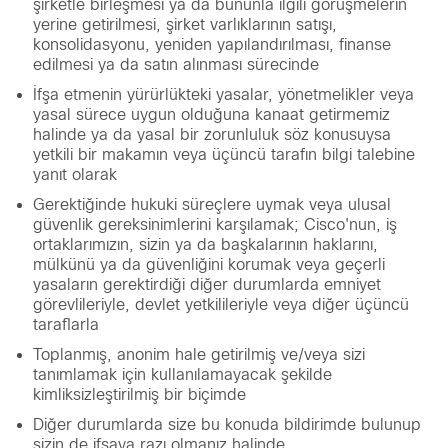
şirketle birleşmesi ya da bununla ilgili görüşmelerin
yerine getirilmesi, şirket varlıklarının satışı,
konsolidasyonu, yeniden yapılandırılması, finanse
edilmesi ya da satın alınması sürecinde
İfşa etmenin yürürlükteki yasalar, yönetmelikler veya
yasal sürece uygun olduğuna kanaat getirmemiz
halinde ya da yasal bir zorunluluk söz konusuysa
yetkili bir makamın veya üçüncü tarafın bilgi talebine
yanıt olarak
Gerektiğinde hukuki süreçlere uymak veya ulusal
güvenlik gereksinimlerini karşılamak; Cisco'nun, iş
ortaklarımızın, sizin ya da başkalarının haklarını,
mülkünü ya da güvenliğini korumak veya geçerli
yasaların gerektirdiği diğer durumlarda emniyet
görevlileriyle, devlet yetkilileriyle veya diğer üçüncü
taraflarla
Toplanmış, anonim hale getirilmiş ve/veya sizi
tanımlamak için kullanılamayacak şekilde
kimliksizleştirilmiş bir biçimde
Diğer durumlarda size bu konuda bildirimde bulunup
sizin de ifşaya razı olmanız halinde