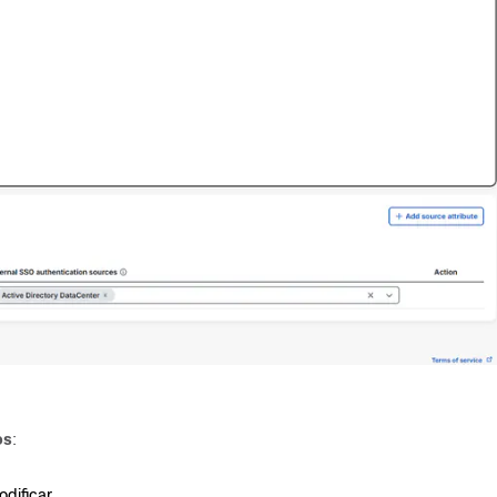
os
:
dificar.