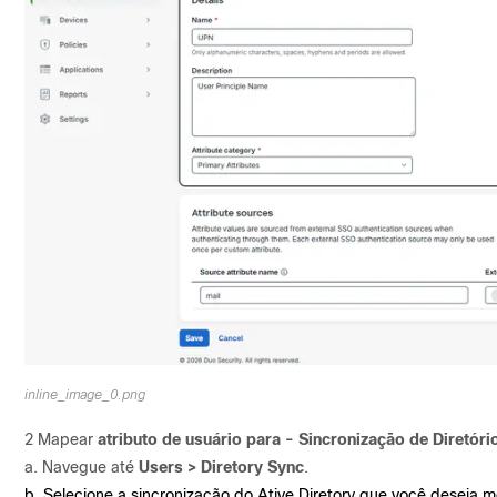
inline_image_0.png
2 Mapear
atributo de usuário para - Sincronização de Diretóri
a. Navegue até
Users > Diretory Sync
.
b. Selecione a sincronização do Ative Diretory que você deseja mo