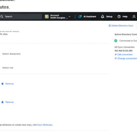
butos
.