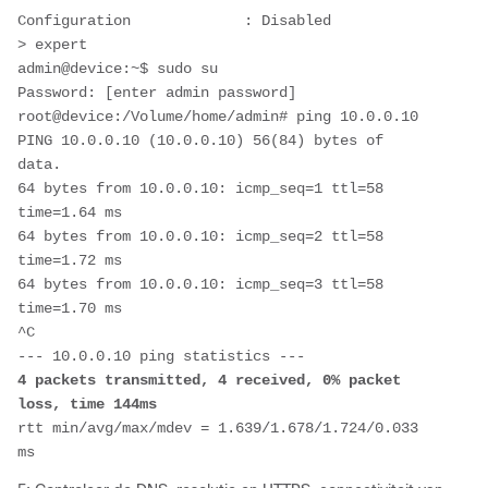
Configuration             : Disabled

> expert

admin@device:~$ sudo su

Password: [enter admin password]

root@device:/Volume/home/admin# ping 10.0.0.10

PING 10.0.0.10 (10.0.0.10) 56(84) bytes of 
data.

64 bytes from 10.0.0.10: icmp_seq=1 ttl=58 
time=1.64 ms

64 bytes from 10.0.0.10: icmp_seq=2 ttl=58 
time=1.72 ms

64 bytes from 10.0.0.10: icmp_seq=3 ttl=58 
time=1.70 ms

^C

4 packets transmitted, 4 received, 0% packet 
loss, time 144ms
rtt min/avg/max/mdev = 1.639/1.678/1.724/0.033 
ms