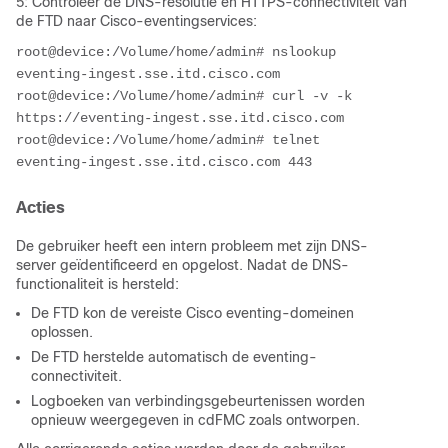
5: Controleer de DNS-resolutie en HTTPS-connectiviteit van
de FTD naar Cisco-eventingservices:
root@device:/Volume/home/admin# nslookup 
eventing-ingest.sse.itd.cisco.com

root@device:/Volume/home/admin# curl -v -k 
https://eventing-ingest.sse.itd.cisco.com

root@device:/Volume/home/admin# telnet 
eventing-ingest.sse.itd.cisco.com 443
Acties
De gebruiker heeft een intern probleem met zijn DNS-
server geïdentificeerd en opgelost. Nadat de DNS-
functionaliteit is hersteld:
De FTD kon de vereiste Cisco eventing-domeinen
oplossen.
De FTD herstelde automatisch de eventing-
connectiviteit.
Logboeken van verbindingsgebeurtenissen worden
opnieuw weergegeven in cdFMC zoals ontworpen.