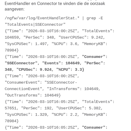
EventHandler en Connector te vinden die de oorzaak
aangeven:
/ngfw/var/log/EventHandlerStat.* | grep -E 
"TotalEvents|SSEConnector"

{"Time": "2026-03-10T16:00:25Z", "TotalEvents": 
104659, "PerSec": 348, "UserCPUSec": 9.242, 
"SysCPUSec": 1.497, "%CPU": 3.6, "MemoryKB": 
78984}

{"Time": "2026-03-10T16:00:25Z", 
"Consumer": 
"SSEConnector", "Events": 104649, "PerSec": 
348, "CPUSec": 9.924, "%CPU": 3.3}
{"Time": "2026-03-10T16:00:25Z", 
"ConsumerEvent": "SSEConnector-
ConnectionEvent", "InTransforms": 104649, 
"OutTransforms": 104649}

{"Time": "2026-03-10T16:05:25Z", "TotalEvents": 
57651, "PerSec": 192, "UserCPUSec": 5.382, 
"SysCPUSec": 1.329, "%CPU": 2.2, "MemoryKB": 
78984}

{"Time": "2026-03-10T16:05:25Z",
 "Consumer": 