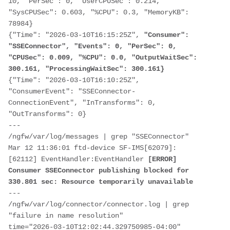
10, "PerSec": 0, "UserCPUSec": 0.214, 
"SysCPUSec": 0.603, "%CPU": 0.3, "MemoryKB": 
78984}

{"Time": "2026-03-10T16:15:25Z",
 "Consumer": 
"SSEConnector", "Events": 0, "PerSec": 0, 
"CPUSec": 0.009, "%CPU": 0.0, "OutputWaitSec": 
300.161, "ProcessingWaitSec": 300.161}
{"Time": "2026-03-10T16:10:25Z", 
"ConsumerEvent": "SSEConnector-
ConnectionEvent", "InTransforms": 0, 
"OutTransforms": 0}

---

/ngfw/var/log/messages | grep "SSEConnector"

Mar 12 11:36:01 ftd-device SF-IMS[62079]: 
[62112] EventHandler:EventHandler 
[ERROR] 
Consumer SSEConnector publishing blocked for 
330.801 sec: Resource temporarily unavailable
---

/ngfw/var/log/connector/connector.log | grep 
"failure in name resolution"

time="2026-03-10T12:02:44.329750985-04:00" 