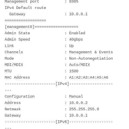
Management port           : 8305

IPv4 Default route

  Gateway                 : 10.0.0.1

==================
[management0]===================

Admin State               : Enabled

Admin Speed               : 40gbps

Link                      : Up

Channels                  : Management & Events

Mode                      : Non-Autonegotiation

MDI/MDIX                  : Auto/MDIX

MTU                       : 1500

MAC Address               : A1:A2:A3:A4:A5:A6

----------------------[IPv4]-------------------
---

Configuration             : Manual

Address                   : 10.0.0.2

Netmask                   : 255.255.255.0

Gateway                   : 10.0.0.1

----------------------[IPv6]-------------------
---
