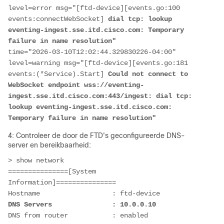
level=error msg="[ftd-device][events.go:100 
events:connectWebSocket] 
dial tcp: lookup 
eventing-ingest.sse.itd.cisco.com: Temporary 
failure in name resolution"
time="2026-03-10T12:02:44.329830226-04:00" 
level=warning msg="[ftd-device][events.go:181 
events:(*Service).Start] 
Could not connect to 
WebSocket endpoint wss://eventing-
ingest.sse.itd.cisco.com:443/ingest: dial tcp: 
lookup eventing-ingest.sse.itd.cisco.com: 
Temporary failure in name resolution"
4: Controleer de door de FTD's geconfigureerde DNS-
server en bereikbaarheid:
> show network

===============[System 
Information]===============

DNS Servers               : 10.0.0.10
DNS from router           : enabled
