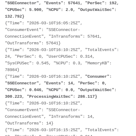
"SSEConnector", "Events": 57641, "PerSec": 192, 
"CPUSec": 5.900, "%CPU": 2.0, "OutputWaitSec": 
132.792}
{"Time": "2026-03-10T16:05:25Z", 
"ConsumerEvent": "SSEConnector-
ConnectionEvent", "InTransforms": 57641, 
"OutTransforms": 57641}

{"Time": "2026-03-10T16:10:25Z", "TotalEvents": 
24, "PerSec": 0, "UserCPUSec": 0.314, 
"SysCPUSec": 0.545, "%CPU": 0.3, "MemoryKB": 
78984}

{"Time": "2026-03-10T16:10:25Z", 
"Consumer": 
"SSEConnector", "Events": 14, "PerSec": 0, 
"CPUSec": 0.046, "%CPU": 0.0, "OutputWaitSec": 
300.223, "ProcessingWaitSec": 286.117}
{"Time": "2026-03-10T16:10:25Z", 
"ConsumerEvent": "SSEConnector-
ConnectionEvent", "InTransforms": 14, 
"OutTransforms": 14}

{"Time": "2026-03-10T16:15:25Z", "TotalEvents": 