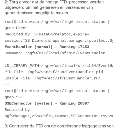
2: Zorg ervoor dat de nodige FTD-processen worden
uitgevoerd om het genereren en verzenden van
gebeurtenissen mogelijk te maken:
root@ftd-device:/ngfw/var/log# pmtool status | 
grep Event

Required by: SFDataCorrelator,expire-
EventHandler (normal) - Running 17453
Command: /ngfw/usr/local/sf/bin/EventHandler

LD_LIBRARY_PATH=/ngfw/usr/local/sf/lib64/EventHandlerM
PID File: /ngfw/var/sf/run/EventHandler.pid

Enable File: /ngfw/etc/sf/EventHandler.run

--

root@ftd-device:/ngfw/var/log# pmtool status | 
SSEConnector (system) - Running 20697
Required by: 
ngfwManager,ASAConfig,tomcat,SSEConnector,rsyncd,hmdae
3: Controleer de FTD om de correlerende loggegevens van