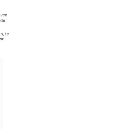
even
 de
n, te
se.