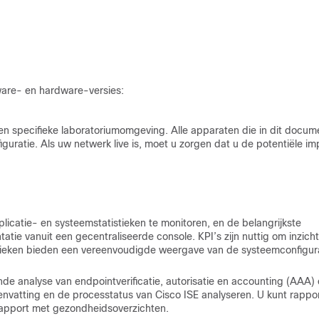
ware- en hardware-versies:
en specifieke laboratoriumomgeving. Alle apparaten die in dit docum
atie. Als uw netwerk live is, moet u zorgen dat u de potentiële im
plicatie- en systeemstatistieken te monitoren, en de belangrijkste
atie vanuit een gecentraliseerde console. KPI’s zijn nuttig om inzicht
stieken bieden een vereenvoudigde weergave van de systeemconfigur
de analyse van endpointverificatie, autorisatie en accounting (AAA)
nvatting en de processtatus van Cisco ISE analyseren. U kunt rappo
t rapport met gezondheidsoverzichten.