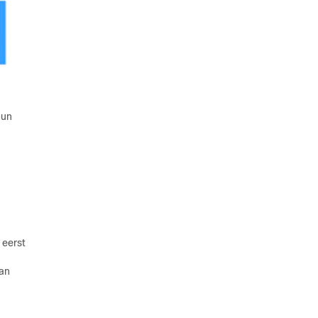
hun
 eerst
van