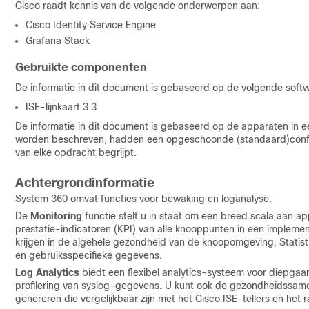
Cisco raadt kennis van de volgende onderwerpen aan:
Cisco Identity Service Engine
Grafana Stack
Gebruikte componenten
De informatie in dit document is gebaseerd op de volgende soft
ISE-lijnkaart 3.3
De informatie in dit document is gebaseerd op de apparaten in e
worden beschreven, hadden een opgeschoonde (standaard)configur
van elke opdracht begrijpt.
Achtergrondinformatie
System 360
omvat functies voor bewaking en loganalyse
.
De
Monitoring
functie stelt u in staat om een breed scala aan ap
prestatie-indicatoren (KPI) van alle knooppunten in een implement
krijgen in de algehele gezondheid van de knoopomgeving. Stati
en gebruiksspecifieke gegevens.
Log Analytics
biedt een flexibel analytics-systeem voor diepgaan
profilering van syslog-gegevens. U kunt ook de gezondheidssame
genereren die vergelijkbaar zijn met het Cisco ISE-tellers en he