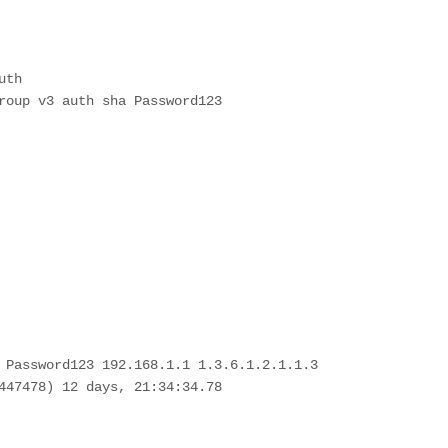
uth
roup v3 auth sha Password123 
 Password123 192.168.1.1 1.3.6.1.2.1.1.3
447478) 12 days, 21:34:34.78