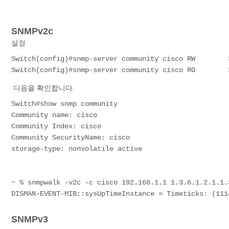
SNMPv2c
설정
Switch(config)#snmp-server community cisco RW        
Switch(config)#snmp-server community cisco RO        
다음을 확인합니다.
Switch#show snmp community 
Community name: cisco
Community Index: cisco
Community SecurityName: cisco
storage-type: nonvolatile active
~ % snmpwalk -v2c -c cisco 192.168.1.1 1.3.6.1.2.1.1.
DISMAN-EVENT-MIB::sysUpTimeInstance = Timeticks: (111
SNMPv3