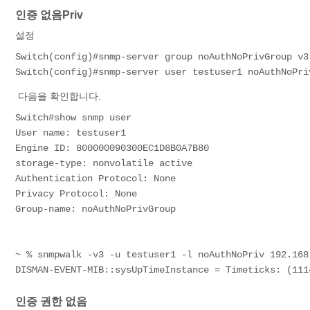
인증 없음Priv
설정
Switch(config)#snmp-server group noAuthNoPrivGroup v3
Switch(config)#snmp-server user testuser1 noAuthNoPri
다음을 확인합니다.
Switch#show snmp user
User name: testuser1
Engine ID: 800000090300EC1D8B0A7B80
storage-type: nonvolatile active
Authentication Protocol: None
Privacy Protocol: None
Group-name: noAuthNoPrivGroup
~ % snmpwalk -v3 -u testuser1 -l noAuthNoPriv 192.168
DISMAN-EVENT-MIB::sysUpTimeInstance = Timeticks: (111
인증 권한 없음