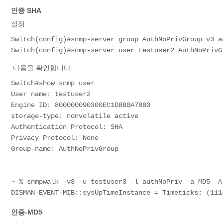
인증 SHA
설정
Switch(config)#snmp-server group AuthNoPrivGroup v3 a
Switch(config)#snmp-server user testuser2 AuthNoPrivG
다음을 확인합니다.
Switch#show snmp user
User name: testuser2
Engine ID: 800000090300EC1D8B0A7B80
storage-type: nonvolatile active
Authentication Protocol: SHA
Privacy Protocol: None
Group-name: AuthNoPrivGroup
~ % snmpwalk -v3 -u testuser3 -l authNoPriv -a MD5 -A
DISMAN-EVENT-MIB::sysUpTimeInstance = Timeticks: (111
인증-MD5