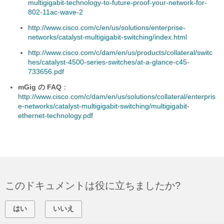
multigigabit-technology-to-future-proof-your-network-for-
802-11ac-wave-2
http://www.cisco.com/c/en/us/solutions/enterprise-
networks/catalyst-multigigabit-switching/index.html
http://www.cisco.com/c/dam/en/us/products/collateral/switc
hes/catalyst-4500-series-switches/at-a-glance-c45-
733656.pdf
mGig の FAQ
：
http://www.cisco.com/c/dam/en/us/solutions/collateral/enterpris
e-networks/catalyst-multigigabit-switching/multigigabit-
ethernet-technology.pdf
このドキュメントは役に立ちましたか?
はい
いいえ