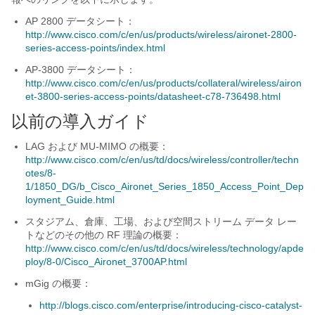
AP 2800 データシート：
http://www.cisco.com/c/en/us/products/wireless/aironet-2800-
series-access-points/index.html
AP-3800 データシート：
http://www.cisco.com/c/en/us/products/collateral/wireless/airon
et-3800-series-access-points/datasheet-c78-736498.html
以前の導入ガイド
LAG および MU-MIMO の概要：
http://www.cisco.com/c/en/us/td/docs/wireless/controller/techn
otes/8-
1/1850_DG/b_Cisco_Aironet_Series_1850_Access_Point_Dep
loyment_Guide.html
スタジアム、倉庫、工場、および空間ストリーム データ レー
トなどのその他の RF 理論の概要：
http://www.cisco.com/c/en/us/td/docs/wireless/technology/apde
ploy/8-0/Cisco_Aironet_3700AP.html
mGig の概要：
http://blogs.cisco.com/enterprise/introducing-cisco-catalyst-