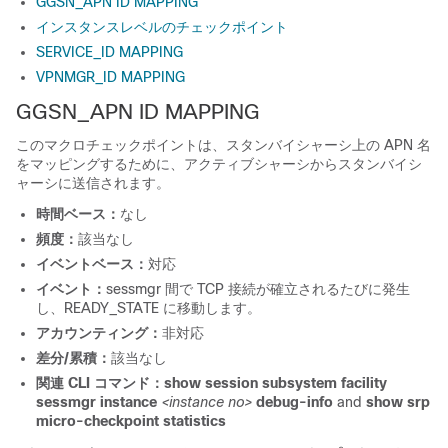
GGSN_APN ID MAPPING
インスタンスレベルのチェックポイント
SERVICE_ID MAPPING
VPNMGR_ID MAPPING
GGSN_APN ID MAPPING
このマクロチェックポイントは、スタンバイシャーシ上の APN 名
をマッピングするために、アクティブシャーシからスタンバイシ
ャーシに送信されます。
時間ベース：
なし
頻度：
該当なし
イベントベース：
対応
イベント：
sessmgr 間で TCP 接続が確立されるたびに発生
し、READY_STATE に移動します。
アカウンティング：
非対応
差分/累積：
該当なし
関連 CLI コマンド：
show session subsystem facility
sessmgr instance
<instance no>
debug-info
and
show srp
micro-checkpoint statistics