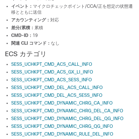
イベント：
マイクロチェックポイント/CCA/正を想定の状態遷
移とともに送信
アカウンティング：
対応
差分/累積：
累積
CMD-ID：
19
関連 CLI コマンド：
なし
ECS カテゴリ
SESS_UCHKPT_CMD_ACS_CALL_INFO
SESS_UCHKPT_CMD_ACS_GX_LI_INFO
SESS_UCHKPT_CMD_ACS_SESS_INFO
SESS_UCHKPT_CMD_DEL_ACS_CALL_INFO
SESS_UCHKPT_CMD_DEL_ACS_SESS_INFO
SESS_UCHKPT_CMD_DYNAMIC_CHRG_CA_INFO
SESS_UCHKPT_CMD_DYNAMIC_CHRG_DEL_CA_INFO
SESS_UCHKPT_CMD_DYNAMIC_CHRG_DEL_QG_INFO
SESS_UCHKPT_CMD_DYNAMIC_CHRG_QG_INFO
SESS_UCHKPT_CMD_DYNAMIC_RULE_DEL_INFO