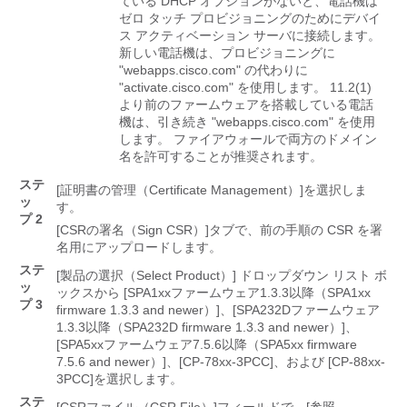
ている DHCP オプションがないと、電話機は
ゼロ タッチ プロビジョニングのためにデバイ
ス アクティベーション サーバに接続します。
新しい電話機は、プロビジョニングに
"webapps.cisco.com"
の代わりに
"activate.cisco.com"
を使用します。 11.2(1)
より前のファームウェアを搭載している電話
機は、引き続き
"webapps.cisco.com"
を使用
します。 ファイアウォールで両方のドメイン
名を許可することが推奨されます。
ステ
[証明書の管理（Certificate Management）]
を選択しま
ッ
す。
プ 2
[CSRの署名（Sign CSR）]
タブで、前の手順の CSR を署
名用にアップロードします。
ステ
[製品の選択（Select Product）]
ドロップダウン リスト ボ
ッ
ックスから [SPA1xxファームウェア1.3.3以降（SPA1xx
プ 3
firmware 1.3.3 and newer）]、[SPA232Dファームウェア
1.3.3以降（SPA232D firmware 1.3.3 and newer）]、
[SPA5xxファームウェア7.5.6以降（SPA5xx firmware
7.5.6 and newer）]、[CP-78xx-3PCC]、および [CP-88xx-
3PCC]
を選択します。
ステ