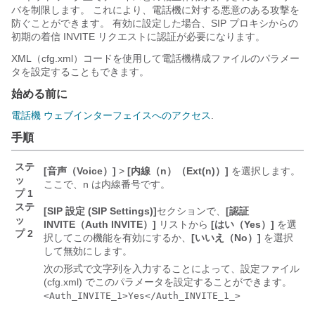
バを制限します。 これにより、電話機に対する悪意のある攻撃を
防ぐことができます。 有効に設定した場合、SIP プロキシからの
初期の着信 INVITE リクエストに認証が必要になります。
XML（cfg.xml）コードを使用して電話機構成ファイルのパラメー
タを設定することもできます。
始める前に
電話機 ウェブインターフェイスへのアクセス
.
手順
ステ
[音声（Voice）]
>
[内線（n）（Ext(n)）]
を選択します。
ッ
ここで、n は内線番号です。
プ 1
ステ
[SIP 設定 (SIP Settings)]
セクションで、
[認証
ッ
INVITE（Auth INVITE）]
リストから
[はい（Yes）]
を選
プ 2
択してこの機能を有効にするか、
[いいえ（No）]
を選択
して無効にします。
次の形式で文字列を入力することによって、設定ファイル
(cfg.xml) でこのパラメータを設定することができます。
<Auth_INVITE_1>Yes</Auth_INVITE_1_>