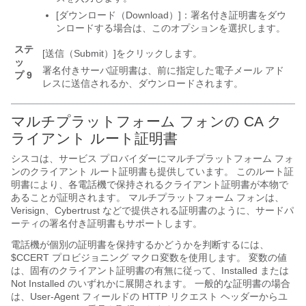
[ダウンロード（Download）]
：署名付き証明書をダウ
ンロードする場合は、このオプションを選択します。
ステ
[送信（Submit）]
をクリックします。
ッ
署名付きサーバ証明書は、前に指定した電子メール アド
プ 9
レスに送信されるか、ダウンロードされます。
マルチプラットフォーム フォンの CA ク
ライアント ルート証明書
シスコは、サービス プロバイダーにマルチプラットフォーム フォ
ンのクライアント ルート証明書も提供しています。 このルート証
明書により、各電話機で保持されるクライアント証明書が本物で
あることが証明されます。 マルチプラットフォーム フォンは、
Verisign、Cybertrust などで提供される証明書のように、サードパ
ーティの署名付き証明書もサポートします。
電話機が個別の証明書を保持するかどうかを判断するには、
$CCERT プロビジョニング マクロ変数を使用します。 変数の値
は、固有のクライアント証明書の有無に従って、Installed または
Not Installed のいずれかに展開されます。 一般的な証明書の場合
は、User-Agent フィールドの HTTP リクエスト ヘッダーからユ