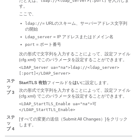
たとえば、
を入力しま
ldap://<ldap_server>[:port]
す。
ここで、
= URLのスキーム、サーバーアドレス文字列
ldap://
の開始
= IP アドレスまたはドメイン名
Ldap_server
= ポート番号
port
次の形式で文字列を入力することによって、設定ファイル
(cfg.xml) でこのパラメータを設定することができます。
<LDAP_Server ua="na">ldap://<ldap_server>
[:port]</LDAP_Server>
ステ
StartTLS 有効
フィールドを
はい
に設定します。
ッ
次の形式で文字列を入力することによって、設定ファイル
プ 3
(cfg.xml) でこのパラメータを設定することができます。
<LDAP_StartTLS_Enable ua="na">可
</LDAP_StartTLS_Enable>
ステ
[すべての変更の送信（Submit All Changes）]
をクリック
ッ
します。
プ 4