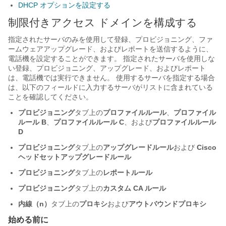
DHCP オプションを設定する
制限付きアクセス ドメインを構成する
指定されたサーバのみを使用して登録、プロビジョニング、ファ
ームウェアアップグレード、およびレポートを送信するように、
電話機を設定することができます。 指定されたサーバを使用しな
い登録、プロビジョニング、アップグレード、およびレポート
は、電話機では実行できません。 使用するサーバを指定する場合
は、以下のフィールドに入力するサーバがリストに含まれている
ことを確認してください。
プロビジョニング
タブ上の
プロファイルルール
、
プロファイル
ルール B
、
プロファイルルール C
、および
プロファイルルール
D
プロビジョニング
タブ上の
アップグレードルール
および
Cisco
ヘッドセットアップグレードルール
プロビジョニング
タブ上の
レポートルール
プロビジョニング
タブ上の
カスタム CA ルール
内線（n）
タブ上の
プロキシ
および
アウトバウンドプロキシ
始める前に