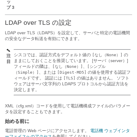
ッ
プ 3
LDAP over TLS の設定
LDAP over TLS（LDAPS）を設定して、サーバと特定の電話機間
の安全なデータ転送を有効にできます。
シスコでは、認証方式をデフォルト値の
の
[なし（None）]
注
ままにしておくことを推奨しています。 [サーバ（server）]
目
フィールドの隣は、
、
[なし（None）]
[シンプル
、または
の値を使用する認証フ
（Simple）]
[Digest-MD5]
ィールドです。 認証には
の値はありません。 ソフト
[TLS]
ウェアはサーバ文字列の LDAPS プロトコルから認証方法を
決定します。
XML（cfg.xml）コードを使用して電話機構成ファイルのパラメー
タを設定することもできます。
始める前に
電話管理の Web ページにアクセスします。
電話機 ウェブインタ
ーフェイスへのアクセス
を参照してください。