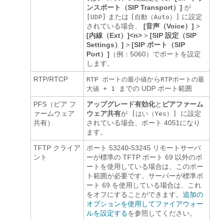
ンスポート（SIP Transport）]
が
または
に設定
[UDP]
[自動（Auto）]
されている場合、
[音声（Voice）]
>
[内線（Ext）]<n>
>
[SIP 設定（SIP
Settings）]
>
[SIP ポート（SIP
Port）]
（例：5060）でポートを設定
します。
RTP/RTCP
から
RTP ポートの最小値
RTPポートの最
までの UDP ポート範囲
大値 + 1
PFS（ピア フ
アップグレード有効化
と
ピアファーム
ァームウェア
ウェア共有
が
に設定
[はい（Yes）]
共有）
されている場合、ポート 4051になり
ます。
TFTP クライア
ポート 53240-53245 リモートサーバ
ント
ーが標準の TFTP ポート 69 以外のポ
ートを使用している場合は、このポー
ト範囲が必要です。サーバーが標準ポ
ート 69 を使用している場合は、これ
をオフにすることができます。
追加の
オプションを使用してファイアウォー
ルを設定する
を参照してください。