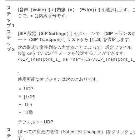
ス
[音声（Voice）]
>
[内線（n）（Ext(n)）]
を選択します。こ
テ
こで、n は内線番号です。
ッ
プ 1
ス
[SIP 設定（SIP Settings）]
セクションで、
[SIP トランスポ
テ
ート（SIP Transport）]
リストから
[TLS]
を選択します。
ッ
次の形式で文字列を入力することによって、設定ファイル
プ 2
(cfg.xml) でこのパラメータを設定することができます。
<SIP_Transport_1_ ua="na">TLS</SIP_Transport_1_>
.
使用可能なオプションは次のとおりです。
UDP
[TCP]
TLS
自動
デフォルト：
UDP
ス
[すべての変更の送信（Submit All Changes）]
をクリックしま
テ
す。