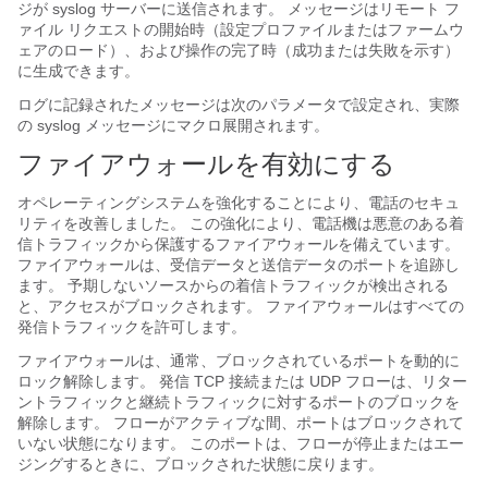
ジが syslog サーバーに送信されます。 メッセージはリモート フ
ァイル リクエストの開始時（設定プロファイルまたはファームウ
ェアのロード）、および操作の完了時（成功または失敗を示す）
に生成できます。
ログに記録されたメッセージは次のパラメータで設定され、実際
の syslog メッセージにマクロ展開されます。
ファイアウォールを有効にする
オペレーティングシステムを強化することにより、電話のセキュ
リティを改善しました。 この強化により、電話機は悪意のある着
信トラフィックから保護するファイアウォールを備えています。
ファイアウォールは、受信データと送信データのポートを追跡し
ます。 予期しないソースからの着信トラフィックが検出される
と、アクセスがブロックされます。 ファイアウォールはすべての
発信トラフィックを許可します。
ファイアウォールは、通常、ブロックされているポートを動的に
ロック解除します。 発信 TCP 接続または UDP フローは、リター
ントラフィックと継続トラフィックに対するポートのブロックを
解除します。 フローがアクティブな間、ポートはブロックされて
いない状態になります。 このポートは、フローが停止またはエー
ジングするときに、ブロックされた状態に戻ります。