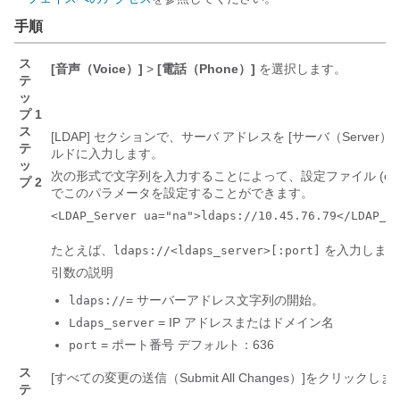
手順
ス
[音声（Voice）]
>
[電話（Phone）]
を選択します。
テ
ッ
プ 1
ス
[LDAP]
セクションで、サーバ アドレスを [サーバ（Server）]
テ
ルドに入力します。
ッ
次の形式で文字列を入力することによって、設定ファイル (cfg.x
プ 2
でこのパラメータを設定することができます。
<LDAP_Server ua="na">ldaps://10.45.76.79</LDAP_S
たとえば、
を入力します
ldaps://<ldaps_server>[:port]
引数の説明
= サーバーアドレス文字列の開始。
ldaps://
= IP アドレスまたはドメイン名
Ldaps_server
= ポート番号 デフォルト：636
port
ス
[すべての変更の送信（Submit All Changes）]
をクリックしま
テ