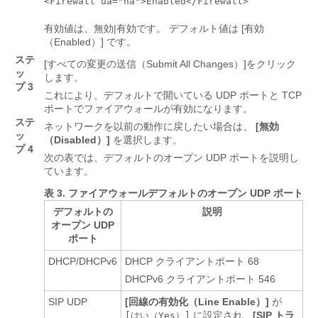
<Firewall ua="na">Enabled</Firewall>
有効値は、無効|有効です。 デフォルト値は [有効
（Enabled）] です。
ステ
[すべての変更の送信（Submit All Changes）]
をクリック
ッ
します。
プ 3
これにより、デフォルトで開いている UDP ポートと TCP
ポートでファイアウォールが有効になります。
ステ
ネットワークを以前の動作に戻したい場合は、
[無効
ッ
（Disabled）]
を選択します。
プ 4
次の表では、デフォルトのオープン UDP ポートを説明し
ています。
表 3.
ファイアウォールデフォルトのオープン UDP ポート
デフォルトの
説明
オープン UDP
ポート
DHCP/DHCPv6
DHCP クライアントポート 68
DHCPv6 クライアントポート 546
SIP UDP
[回線の有効化（Line Enable）]
が
に設定され、
[SIP トラ
[はい（Yes）]