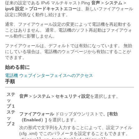
従来の設定である IPv6 マルチキャストPing
音声
>
システム
>
ipv6 設定
>
ブロードキャストエコー
は、新しいファイアウォール
設定に関係なく動作し続けます。
通常、ファイアウォール設定の変更によって電話機を再起動する
ことはありません。 通常、電話機のソフト再起動はファイアウォ
ール動作に影響しません。
ファイアウォールは、デフォルトでは有効になっています。 無効
にしている場合は、電話機のウェブページから有効にすることが
できます。
始める前に
電話機 ウェブインターフェイスへのアクセス
手順
ステ
音声
>
システム
>
セキュリティ設定
を選択します。
ッ
プ 1
ステ
ファイアウォール
ドロップダウンリストで
、[有効
ッ
（Enabled）]
を選択します。
プ 2
次の形式で文字列を入力することによって、設定ファイル
(cfg .xml) でこのパラメータを設定することもできます。