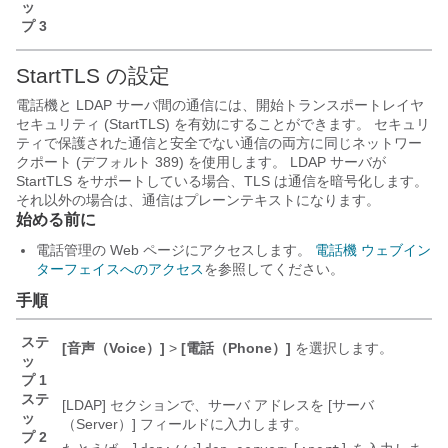
ッ
プ 3
StartTLS の設定
電話機と LDAP サーバ間の通信には、開始トランスポートレイヤ
セキュリティ (StartTLS) を有効にすることができます。 セキュリ
ティで保護された通信と安全でない通信の両方に同じネットワー
クポート (デフォルト 389) を使用します。 LDAP サーバが
StartTLS をサポートしている場合、TLS は通信を暗号化します。
それ以外の場合は、通信はプレーンテキストになります。
始める前に
電話管理の Web ページにアクセスします。
電話機 ウェブイン
ターフェイスへのアクセス
を参照してください。
手順
ステ
[音声（Voice）]
>
[電話（Phone）]
を選択します。
ッ
プ 1
ステ
[LDAP]
セクションで、サーバ アドレスを [サーバ
ッ
（Server）]
フィールドに入力します。
プ 2