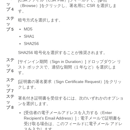
[CSRファイル（CSR File）]
フィールドで、[参照
ッ
（Browse）]
をクリックし、署名用に CSR を選択しま
プ 4
す。
ステ
暗号方式を選択します。
ッ
MD5
プ 5
SHA1
SHA256
SHA256 暗号化を選択することが推奨されます。
ステ
[サインイン期間（Sign in Duration）]
ドロップダウン リ
ッ
スト ボックスで、適切な期間（1 年など）を選択しま
プ 6
す。
ステ
[証明書の署名要求（Sign Certificate Request）]
をクリッ
ッ
クします。
プ 7
ステ
署名付き証明書を受信するには、次のいずれかのオプショ
ッ
ンを選択します。
プ 8
[受信者の電子メールアドレスを入力する（Enter
Recipient’s Email Address）]
：電子メールで証明書を
受け取る場合は、このフィールドに電子メール アドレ
スを入力します。