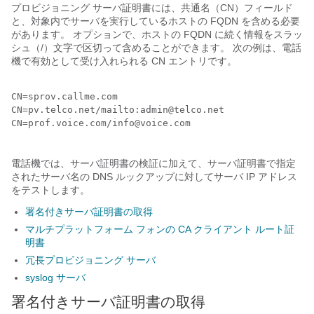
プロビジョニング サーバ証明書には、共通名（CN）フィールド
と、対象内でサーバを実行しているホストの FQDN を含める必要
があります。 オプションで、ホストの FQDN に続く情報をスラッ
シュ（/）文字で区切って含めることができます。 次の例は、電話
機で有効として受け入れられる CN エントリです。
CN=sprov.callme.com

CN=pv.telco.net/mailto:admin@telco.net

CN=prof.voice.com/info@voice.com

電話機では、サーバ証明書の検証に加えて、サーバ証明書で指定
されたサーバ名の DNS ルックアップに対してサーバ IP アドレス
をテストします。
署名付きサーバ証明書の取得
マルチプラットフォーム フォンの CA クライアント ルート証
明書
冗長プロビジョニング サーバ
syslog サーバ
署名付きサーバ証明書の取得