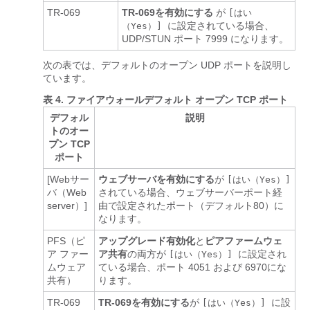
TR-069
TR-069を有効にする
が
[はい
に設定されている場合、
（Yes）]
UDP/STUN ポート 7999 になります。
次の表では、デフォルトのオープン UDP ポートを説明し
ています。
表 4.
ファイアウォールデフォルト オープン TCP ポート
デフォル
説明
トのオー
プン TCP
ポート
[Webサー
ウェブサーバを有効にする
が
[はい（Yes）]
バ（Web
されている場合、ウェブサーバーポート経
server）]
由で設定されたポート（デフォルト80）に
なります。
PFS（ピ
アップグレード有効化
と
ピアファームウェ
ア ファー
ア共有
の両方が
に設定され
[はい（Yes）]
ムウェア
ている場合、ポート 4051 および 6970にな
共有）
ります。
TR-069
TR-069を有効にする
が
に設
[はい（Yes）]