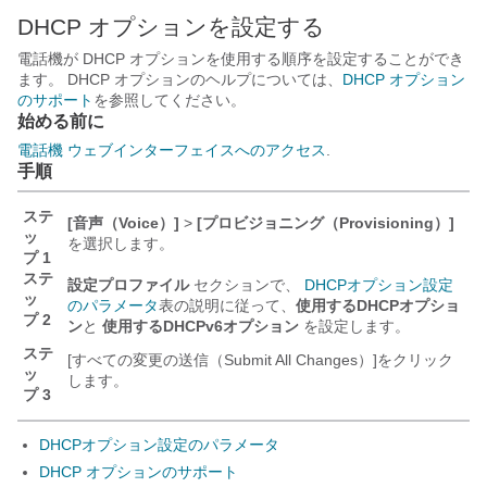
DHCP オプションを設定する
電話機が DHCP オプションを使用する順序を設定することができ
ます。 DHCP オプションのヘルプについては、
DHCP オプション
のサポート
を参照してください。
始める前に
電話機 ウェブインターフェイスへのアクセス
.
手順
ステ
[音声（Voice）]
>
[プロビジョニング（Provisioning）]
ッ
を選択します。
プ 1
ステ
設定プロファイル
セクションで、
DHCPオプション設定
ッ
のパラメータ
表の説明に従って、
使用するDHCPオプショ
プ 2
ン
と
使用するDHCPv6オプション
を設定します。
ステ
[すべての変更の送信（Submit All Changes）]
をクリック
ッ
します。
プ 3
DHCPオプション設定のパラメータ
DHCP オプションのサポート