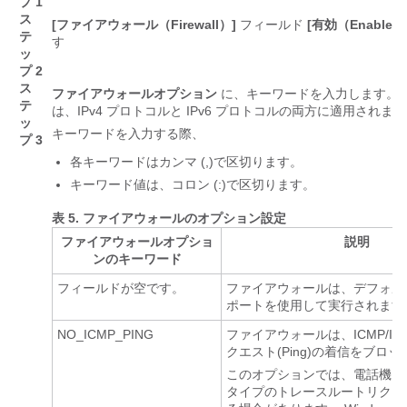
プ 1
ス
[ファイアウォール（Firewall）]
フィールド
[有効（Enabled
テ
す
ッ
プ 2
ス
ファイアウォールオプション
に、キーワードを入力します。 
テ
は、IPv4 プロトコルと IPv6 プロトコルの両方に適用されま
ッ
キーワードを入力する際、
プ 3
各キーワードはカンマ (,)で区切ります。
キーワード値は、コロン (:)で区切ります。
表 5.
ファイアウォールのオプション設定
ファイアウォールオプショ
説明
ンのキーワード
フィールドが空です。
ファイアウォールは、デフォル
ポートを使用して実行されます
NO_ICMP_PING
ファイアウォールは、ICMP/IC
クエスト(Ping)の着信をブロ
このオプションでは、電話機に
タイプのトレースルートリクエ