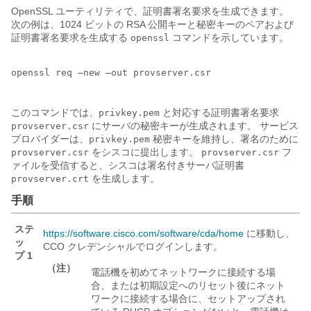
OpenSSL ユーティリティで、証明書署名要求を生成できます。
次の例は、1024 ビットの RSA 公開キーと秘密キーのペアおよび
証明書署名要求を生成する
コマンドを示しています。
openssl
openssl req –new –out provserver.csr

このコマンドでは、
と対応する証明書署名要求
privkey.pem
にサーバの秘密キーが生成されます。 サービス
provserver.csr
プロバイダーは、
秘密キーを維持し、署名のために
privkey.pem
をシスコに提出します。
フ
provserver.csr
provserver.csr
ァイルを受信すると、シスコは署名付きサーバ証明書
を生成します。
provserver.crt
手順
ステ
https://software.cisco.com/software/cda/home
に移動し、
ッ
CCO クレデンシャルでログインします。
プ 1
（注）
電話機を初めてネットワークに接続する場
合、または初期設定へのリセット後にネット
ワークに接続する場合に、セットアップされ