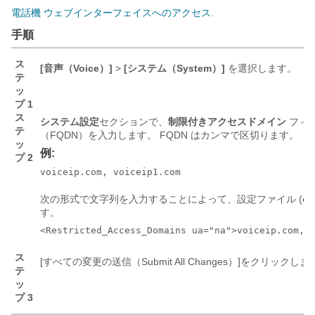
電話機 ウェブインターフェイスへのアクセス
.
手順
ス
[音声（Voice）]
>
[システム（System）]
を選択します。
テ
ッ
プ 1
ス
システム設定
セクションで、
制限付きアクセスドメイン
フィ
テ
（FQDN）を入力します。 FQDN はカンマで区切ります。
ッ
例:
プ 2
voiceip.com, voiceip1.com
次の形式で文字列を入力することによって、設定ファイル (cfg
す。
<Restricted_Access_Domains ua="na">voiceip.com, 
ス
[すべての変更の送信（Submit All Changes）]
をクリックしま
テ
ッ
プ 3