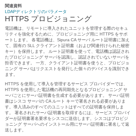
関連資料
LDAPディレクトリのパラメータ
HTTPS プロビジョニング
電話機は、リモートに導入されたユニットを管理する際のセキュ
リティを強化するために、プロビジョニング用に HTTPS をサポ
ートします。 各電話機は、Sipura CA サーバ ルート証明書に加え
て、固有の SLL クライアント証明書（および関連付けられた秘密
キー）を保持します。 ルート証明書を使って、電話機は認証され
たプロビジョニング サーバを認識し、認証されていないサーバを
拒否できます。 一方、クライアント証明書を使うと、プロビジョ
ニング サーバはリクエストを発行した個々のデバイスを識別でき
ます。
HTTPS を使用して導入を管理するサービス プロバイダーでは、
HTTPS を使用した電話機の再同期先となるプロビジョニング サ
ーバごとにサーバ証明書を生成する必要があります。 サーバ証明
書はシスコ サーバの CA ルート キーで署名される必要がありま
す。導入済みのすべてのユニットはすべての証明書を保持しま
す。 署名されたサーバ証明書を取得するには、サービス プロバイ
ダーが証明書署名要求をシスコに送信します。シスコはプロビジ
ョニング サーバへのインストール用にサーバ証明書に署名して返
送します。