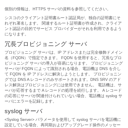
個別の情報は、HTTPS サーバの資料を参照してください。
シスコのクライアント証明書ルート認証局が、独自の証明書にそ
れぞれ署名します。 関連するルート証明書が作成され、クライア
ント認証の目的でサービス プロバイダーがそれを利用できるよう
になります。
冗長プロビジョニング サーバ
プロビジョニング サーバは、IP アドレスまたは完全修飾ドメイン
名（FQDN）で指定できます。 FQDN を使用すると、冗長なプロ
ビジョニング サーバの導入が容易になります。 プロビジョニング
サーバが FQDN によって識別される場合、電話機は DNS を介し
て FQDN を IP アドレスに解決しようとします。 プロビジョニン
グでは DNS A レコードのみサポートされます。DNS SRV のアド
レス解決はプロビジョニングには使用できません。 電話機は、サ
ーバが応答するまで A レコードの処理を続行します。 A レコード
の応答にサーバが関連付けられていない場合、電話機は syslog サ
ーバにエラーを記録します。
syslog サーバ
<Syslog Server> パラメータを使用して syslog サーバを電話機に
設定している場合、再同期およびアップグレード操作のメッセー