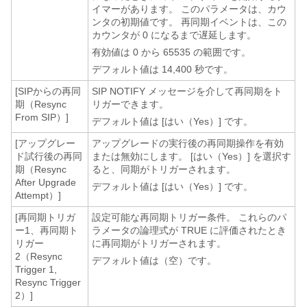
イマーがあります。 このパラメータは、カウ
ンタの初期値です。 再同期イベントは、この
カウンタが 0 になるまで遅延します。
有効値は 0 から 65535 の範囲です。
デフォルト値は 14,400 秒です。
[SIPからの再同
SIP NOTIFY メッセージを介して再同期をト
期（Resync
リガーできます。
From SIP）]
デフォルト値は [はい（Yes）] です。
[アップグレー
アップグレードの実行後の再同期操作を有効
ド試行後の再同
または無効にします。 [はい（Yes）] を選択す
期（Resync
ると、同期がトリガーされます。
After Upgrade
デフォルト値は [はい（Yes）] です。
Attempt）]
[再同期トリガ
設定可能な再同期トリガー条件。 これらのパ
ー1、再同期ト
ラメータの論理式が TRUE に評価されたとき
リガー
に再同期がトリガーされます。
2（Resync
デフォルト値は（空）です。
Trigger 1,
Resync Trigger
2）]