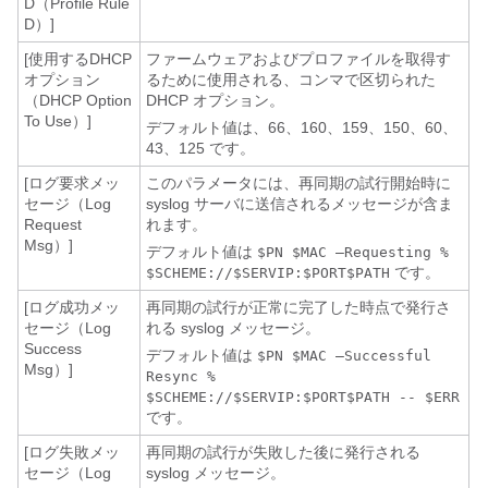
D（Profile Rule
D）]
[使用するDHCP
ファームウェアおよびプロファイルを取得す
オプション
るために使用される、コンマで区切られた
（DHCP Option
DHCP オプション。
To Use）]
デフォルト値は、66、160、159、150、60、
43、125 です。
[ログ要求メッ
このパラメータには、再同期の試行開始時に
セージ（Log
syslog サーバに送信されるメッセージが含ま
Request
れます。
Msg）]
デフォルト値は
$PN $MAC –Requesting %
です。
$SCHEME://$SERVIP:$PORT$PATH
[ログ成功メッ
再同期の試行が正常に完了した時点で発行さ
セージ（Log
れる syslog メッセージ。
Success
デフォルト値は
$PN $MAC –Successful
Msg）]
Resync %
$SCHEME://$SERVIP:$PORT$PATH -- $ERR
です。
[ログ失敗メッ
再同期の試行が失敗した後に発行される
セージ（Log
syslog メッセージ。