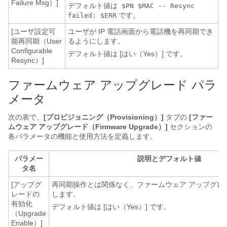
Failure Msg）]
デフォルト値は
$PN $MAC -- Resync
です。
failed: $ERR
[ユーザ設定可
ユーザが IP 電話画面から電話機を再同期でき
能再同期（User
るようにします。
Configurable
デフォルト値は [はい（Yes）] です。
Resync）]
ファームウェア アップグレード パラ
メータ
次の表で、
[プロビジョニング（Provisioning）]
タブの
[ファー
ムウェア アップグレード（Firmware Upgrade）]
セクションの
各パラメータの機能と使用方法を定義します。
パラメー
説明とデフォルト値
タ名
[アップグ
再同期操作とは関係なく、ファームウェア アップグレ
レードの
します。
有効化
デフォルト値は [はい（Yes）] です。
（Upgrade
Enable）]