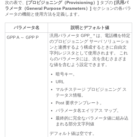
次の表で、
[プロビジョニング（Provisioning）]
タブの
[汎用パ
ラメータ（General Purpose Parameters）]
セクションの各パラ
メータの機能と使用方法を定義します。
パラメータ名
説明とデフォルト値
汎用パラメータ GPP_ * は、電話機を特定
GPP A ～ GPP P
のプロビジョニング サーバ ソリューショ
ンと連携するよう構成するときに自由文
字列レジスタとして使用されます。 これ
らのパラメータには、次を含むさまざま
な値を含むよう設定できます。
暗号キー。
URL
マルチステージ プロビジョニング ス
テータス情報。
Post 要求テンプレート。
パラメータ名エイリアス マップ。
最終的に完全なパラメータ値に組み込
まれる部分文字列値
デフォルト値は空です。