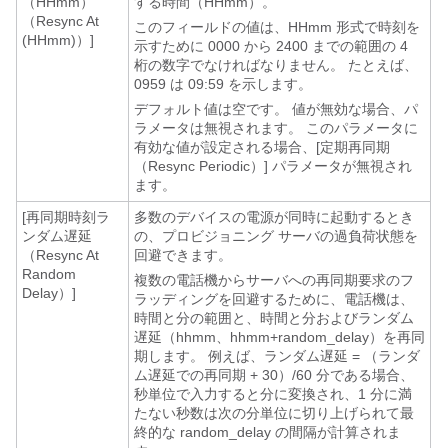
（HHmm）
する時間（HHmm）。
（Resync At
このフィールドの値は、HHmm 形式で時刻を
(HHmm)）]
示すために 0000 から 2400 までの範囲の 4
桁の数字でなければなりません。 たとえば、
0959 は 09:59 を示します。
デフォルト値は空です。 値が無効な場合、パ
ラメータは無視されます。 このパラメータに
有効な値が設定される場合、[定期再同期
（Resync Periodic）] パラメータが無視され
ます。
[再同期時刻ラ
多数のデバイスの電源が同時に起動するとき
ンダム遅延
の、プロビジョニング サーバの過負荷状態を
（Resync At
回避できます。
Random
複数の電話機からサーバへの再同期要求のフ
Delay）]
ラッディングを回避するために、電話機は、
時間と分の範囲と、時間と分およびランダム
遅延（hhmm、hhmm+random_delay）を再同
期します。 例えば、ランダム遅延 = （ランダ
ム遅延での再同期 + 30）/60 分である場合、
秒単位で入力すると分に変換され、1 分に満
たない秒数は次の分単位に切り上げられて最
終的な random_delay の間隔が計算されま