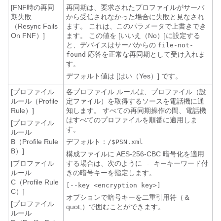
[FNF時の再同
再同期は、要求されたプロファイルがサーバ
期失敗
から受信されなかった場合に失敗と見なされ
（Resync Fails
ます。 これは、このパラメータで上書きでき
On FNF）]
ます。 この値を [いいえ（No）]
に設定する
と、デバイスはサーバからの
file-not-
応答を正常な再同期として受け入れま
found
す。
デフォルト値は [はい（Yes）] です。
[プロファイル
各プロファイル ルールは、プロファイル（設
ルール（Profile
定ファイル）を取得するソースを電話機に通
Rule）]
知します。 すべての再同期操作の間、電話機
はすべてのプロファイルを順番に適用しま
[プロファイル
す。
ルール
B（Profile Rule
デフォルト：
/$PSN.xml
B）]
構成ファイルに AES-256-CBC 暗号化を適用
[プロファイル
する場合は、次のように
キーワード付
- キー
ルール
きの暗号キーを指定します。
C（Profile Rule
[--key <encryption key>]
C）]
オプションで暗号キーを二重引用符（＆
[プロファイル
quot;）で囲むことができます。
ルール