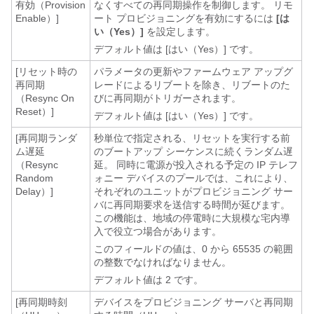
有効（Provision
なくすべての再同期操作を制御します。 リモ
Enable）]
ート プロビジョニングを有効にするには
[は
い（Yes）]
を設定します。
デフォルト値は [はい（Yes）] です。
[リセット時の
パラメータの更新やファームウェア アップグ
再同期
レードによるリブートを除き、リブートのた
（Resync On
びに再同期がトリガーされます。
Reset）]
デフォルト値は [はい（Yes）] です。
[再同期ランダ
秒単位で指定される、リセットを実行する前
ム遅延
のブートアップ シーケンスに続くランダム遅
（Resync
延。 同時に電源が投入される予定の IP テレフ
Random
ォニー デバイスのプールでは、これにより、
Delay）]
それぞれのユニットがプロビジョニング サー
バに再同期要求を送信する時間が延びます。
この機能は、地域の停電時に大規模な宅内導
入で役立つ場合があります。
このフィールドの値は、0 から 65535 の範囲
の整数でなければなりません。
デフォルト値は 2 です。
[再同期時刻
デバイスをプロビジョニング サーバと再同期