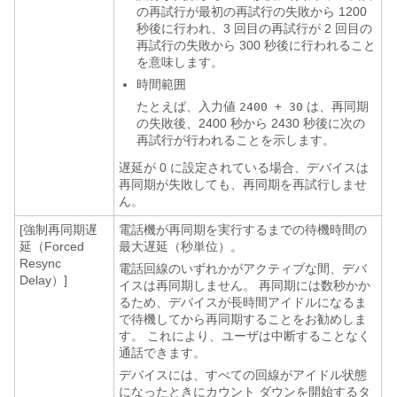
の再試行が最初の再試行の失敗から 1200
秒後に行われ、3 回目の再試行が 2 回目の
再試行の失敗から 300 秒後に行われること
を意味します。
時間範囲
たとえば、入力値
は、再同期
2400 + 30
の失敗後、2400 秒から 2430 秒後に次の
再試行が行われることを示します。
遅延が 0 に設定されている場合、デバイスは
再同期が失敗しても、再同期を再試行しませ
ん。
[強制再同期遅
電話機が再同期を実行するまでの待機時間の
延（Forced
最大遅延（秒単位）。
Resync
電話回線のいずれかがアクティブな間、デバ
Delay）]
イスは再同期しません。 再同期には数秒かか
るため、デバイスが長時間アイドルになるま
で待機してから再同期することをお勧めしま
す。 これにより、ユーザは中断することなく
通話できます。
デバイスには、すべての回線がアイドル状態
になったときにカウント ダウンを開始するタ