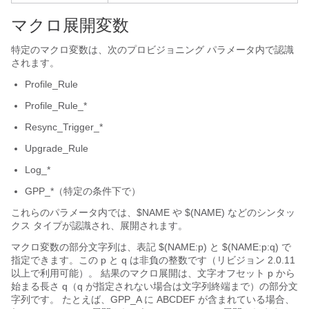
マクロ展開変数
特定のマクロ変数は、次のプロビジョニング パラメータ内で認識
されます。
Profile_Rule
Profile_Rule_*
Resync_Trigger_*
Upgrade_Rule
Log_*
GPP_*（特定の条件下で）
これらのパラメータ内では、$NAME や $(NAME) などのシンタッ
クス タイプが認識され、展開されます。
マクロ変数の部分文字列は、表記 $(NAME:p) と $(NAME:p:q) で
指定できます。この p と q は非負の整数です（リビジョン 2.0.11
以上で利用可能）。 結果のマクロ展開は、文字オフセット p から
始まる長さ q（q が指定されない場合は文字列終端まで）の部分文
字列です。 たとえば、GPP_A に ABCDEF が含まれている場合、