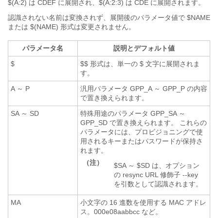
$(A:2) は CDEF に展開され、$(A:2:3) は CDE に展開されます。
認識されない名前は変換されず、展開後のパラメータ値で $NAME
または $(NAME) 形式は変更されません。
パラメータ名
説明とデフォルト値
$
$$ 形式は、単一の $ 文字に展開されま
す。
A ～ P
汎用パラメータ GPP_A ～ GPP_P の内容
で置き換えられます。
SA ～ SD
特殊用途のパラメータ GPP_SA ～
GPP_SD で置き換えられます。 これらの
パラメータには、プロビジョニングで使
用されるキーまたはパスワードが保持さ
れます。
（注）
$SA ～ $SD は、オプション
の resync URL 修飾子 --key
を引数として認識されます。
MA
小文字の 16 進数を使用する MAC アドレ
ス。000e08aabbcc など。