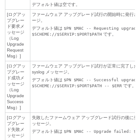
デフォルト値は空です。
[ログアッ
ファームウェア アップグレード試行の開始時に発行される 
プグレー
ージ。
ド要求メ
デフォルト値は
$PN $MAC -- Requesting upgrade
ッセージ
です。
$SCHEME://$SERVIP:$PORT$PATH
（Log
Upgrade
Request
Msg）]
[ログアッ
ファームウェア アップグレード試行が正常に完了した
プグレー
syslog メッセージ。
ド成功メ
デフォルト値は
$PN $MAC -- Successful upgrade
ッセージ
です。
$SCHEME://$SERVIP:$PORT$PATH -- $ERR
（Log
Upgrade
Success
Msg）]
[ログアッ
失敗したファームウェア アップグレード試行の後に発行され
プグレー
ッセージ。
ド失敗メ
デフォルト値は
$PN $MAC -- Upgrade failed: $E
ッセージ