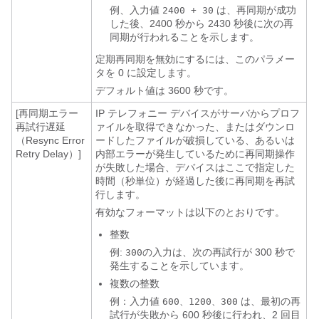
例、入力値
は、再同期が成功
2400 + 30
した後、2400 秒から 2430 秒後に次の再
同期が行われることを示します。
定期再同期を無効にするには、このパラメー
タを 0 に設定します。
デフォルト値は 3600 秒です。
[再同期エラー
IP テレフォニー デバイスがサーバからプロフ
再試行遅延
ァイルを取得できなかった、またはダウンロ
（Resync Error
ードしたファイルが破損している、あるいは
Retry Delay）]
内部エラーが発生しているために再同期操作
が失敗した場合、デバイスはここで指定した
時間（秒単位）が経過した後に再同期を再試
行します。
有効なフォーマットは以下のとおりです。
整数
例:
の入力は、次の再試行が 300 秒で
300
発生することを示しています。
複数の整数
例：入力値
は、最初の再
600、1200、300
試行が失敗から 600 秒後に行われ、2 回目