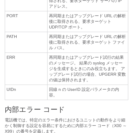
得される、要求ターゲット サーバの IP
アドレス。
PORT
再同期またはアップグレード URL の解析
後に取得される、要求ターゲット
UDP/TCP ポート。
PATH
再同期またはアップグレード URL の解析
後に取得される、要求ターゲット ファイ
ル パス。
ERR
再同期またはアップグレード試行の結果
のメッセージ。 結果の syslog メッセー
ジを生成するときにのみ役立ちます。 ア
ップグレード試行の場合、UPGERR 変数
の値は保持されます。
UIDn
回線 n の UserID 設定パラメータの内
容。
内部エラー コード
電話機では、特定のエラー条件におけるユニットの動作をより細
かく制御する設定を容易にするために内部エラー コード（X00 ～
X99）の番号を定義します。