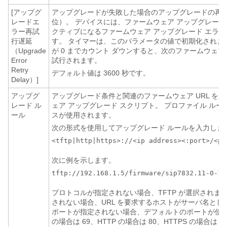
[アップグ
アップグレードが失敗した場合のアップグレードの再
レードエ
位）。 デバイスには、ファームウェア アップグレー
ラー再試
クティブになるファームウェア アップグレード エラー
行遅延
す。 タイマーは、このパラメータの値で初期化されま
（Upgrade
が 0 までカウント ダウンすると、次のファームウェア
Error
試行されます。
Retry
デフォルト値は 3600 秒です。
Delay）]
アップグ
アップグレード条件と関連のファームウェア URL を
レード ル
ェア アップグレード スクリプト。 プロファイル ル
ール
スが使用されます。
次の形式を使用してアップグレード ルールを入力しま
<tftp|http|https>://<ip address><:port>/<pa
次に例を示します。
tftp://192.168.1.5/firmware/sip7832.11-0-1M
プロトコルが指定されない場合、TFTP が選択されま
されない場合、URL を要求するホストがサーバ名とし
ポートが指定されない場合、デフォルトのポートが使用
の場合は 69、HTTP の場合は 80、HTTPS の場合は 4