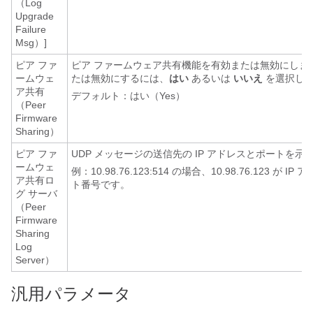
（Log
Upgrade
Failure
Msg）]
ピア ファ
ピア ファームウェア共有機能を有効または無効にしま
ームウェ
たは無効にするには、
はい
あるいは
いいえ
を選択し
ア共有
デフォルト：はい（Yes）
（Peer
Firmware
Sharing）
ピア ファ
UDP メッセージの送信先の IP アドレスとポートを示
ームウェ
例：10.98.76.123:514 の場合、10.98.76.123 が I
ア共有ロ
ト番号です。
グ サーバ
（Peer
Firmware
Sharing
Log
Server）
汎用パラメータ