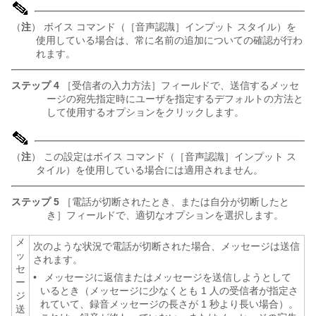
（
注
） ボイス コマンド（［音声認識］インプット スタイル）を
使用している場合は、常に名前の追加についての確認が行わ
れます。
ステップ 4
［受信者の入力方法］フィールドで、送信するメッセ
ージの宛先指定時にユーザを指定するデフォルトの方法と
して使用するオプションをクリックします。
（
注
） この設定はボイス コマンド（［音声認識］インプット ス
タイル）を使用している場合には適用されません。
ステップ 5
［電話が切断されたとき、または自分が切断したと
き］フィールドで、適切なオプションを選択します。
メ
次のような状況で電話が切断された場合、メッセージは送信
ッ
されます。
セ
•
メッセージに返信またはメッセージを送信しようとして
ー
いるとき（メッセージに少なくとも 1 人の受信者が指定さ
ジ
れていて、録音メッセージの長さが 1 秒より長い場合）。
送