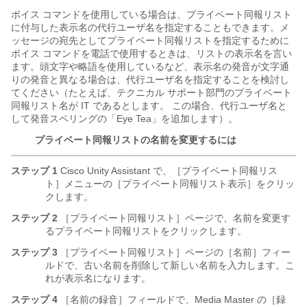
ボイス コマンドを使用している場合は、プライベート同報リスト
に付与した表示名の代行ユーザ名を指定することもできます。メ
ッセージの宛先としてプライベート同報リストを指定するために
ボイス コマンドを電話で使用するときは、リストの表示名を言い
ます。頭文字や略語を使用しているなど、表示名の発音が文字通
りの発音と異なる場合は、代行ユーザ名を指定することを検討し
てください（たとえば、テクニカル サポート部門のプライベート
同報リスト名が IT であるとします。 この場合、代行ユーザ名と
して発音スペリングの「Eye Tea」を追加します）。
プライベート同報リストの名前を変更するには
ステップ 1
Cisco Unity Assistant で、［プライベート同報リス
ト］メニューの［プライベート同報リスト表示］をクリッ
クします。
ステップ 2
［プライベート同報リスト］ページで、名前を変更す
るプライベート同報リストをクリックします。
ステップ 3
［プライベート同報リスト］ページの［名前］フィー
ルドで、古い名前を削除して新しい名前を入力します。こ
れが表示名になります。
ステップ 4
［名前の録音］フィールドで、Media Master の［録