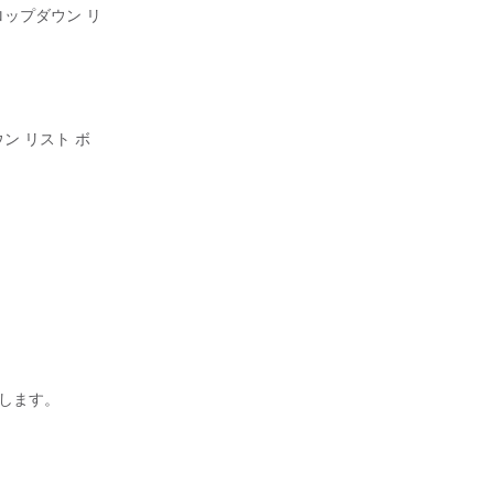
ドロップダウン リ
ウン リスト ボ
択します。