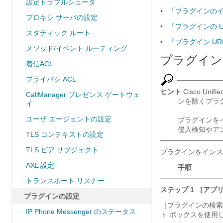
設定トラブルシュータ
•
「プラグインの
プロキシ サーバの設定
•
「プラグインの U
スタティック ルート
•
「プラグイン UR
メソッド/イベント ルーティング
プラグイン
着信ACL
プライバシ ACL
ヒント
Cisco Unif
CallManager プレゼンス ゲートウェ
ンを除くプラ
イ
ユーザ エージェントの設定
プラグインを
侵入検知やア
TLS コンテキストの設定
TLS ピア サブジェクト
プラグインをインス
AXL 設定
手順
トランスポート リスナー
ステップ 1
［アプリ
プラグインの設定
［プラグインの検索と一
IP Phone Messenger のステータス
ト ボックスを使用