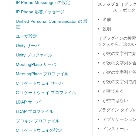
IP Phone Messenger の設定
ステップ 2
［プラグイ
スト ボッ
IP Phone 応答メッセージ
•
名前
Unified Personal Communicator の 設
定
•
説明
ユーザ設定
［プラグインの検索と一覧
ックスから、次のい
Unity サーバ
•
が次の文字列で
Unity プロファイル
•
が次の文字列を
MeetingPlace サーバ
•
が次の文字列と
MeetingPlace プロファイル
•
が次の文字列で
CTI ゲートウェイ サーバ
•
が空である
CTI ゲートウェイ プロファイル
•
が空ではない
LDAP サーバ
プラグイン タイプ
LDAP プロファイル
•
アプリケーショ
プロキシ プロファイル
•
インストール
CTI ゲートウェイの設定