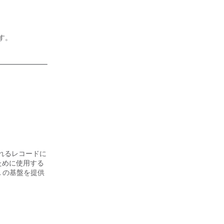
す。
追加されるレコードに
ために使用する
L の基盤を提供