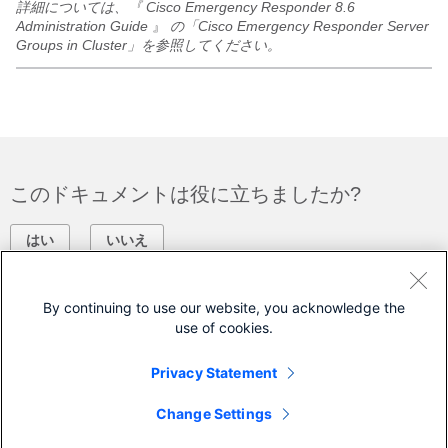
詳細については、『
Cisco Emergency Responder 8.6
Administration Guide
』
の「Cisco Emergency Responder Server
Groups in Cluster」を参照してください。
このドキュメントは役に立ちましたか?
はい
いいえ
フィードバック
By continuing to use our website, you acknowledge the
use of cookies.
シスコに問い合わせ
Privacy Statement
サポート ケースをオープン
Change Settings
(
シスコ サービス契約
が必要です。)