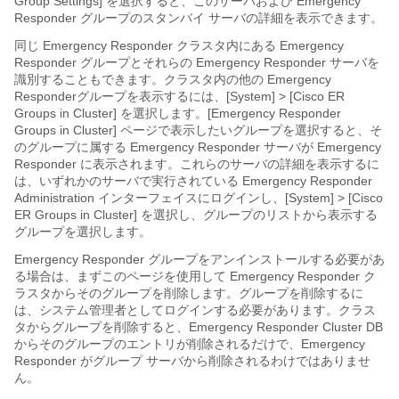
Group Settings]
を選択すると、このサーバおよび
Emergency
Responder
グループのスタンバイ サーバの詳細を表示できます。
同じ Emergency Responder クラスタ内にある Emergency
Responder グループとそれらの Emergency Responder サーバを
識別することもできます。クラスタ内の他の Emergency
Responderグループを表示するには、[System] > [Cisco ER
Groups in Cluster]
を選択します。[Emergency Responder
Groups in Cluster] ページで表示したいグループを選択すると、そ
のグループに属する Emergency Responder サーバが Emergency
Responder に表示されます。これらのサーバの詳細を表示するに
は、いずれかのサーバで実行されている Emergency Responder
Administration インターフェイスにログインし、[System] > [Cisco
ER Groups in
Cluster]
を選択し、グループのリストから表示する
グループを選択します。
Emergency Responder グループをアンインストールする必要があ
る場合は、まずこのページを使用して Emergency Responder ク
ラスタからそのグループを削除します。グループを削除するに
は、システム管理者としてログインする必要があります。クラス
タからグループを削除すると、Emergency Responder Cluster DB
からそのグループのエントリが削除されるだけで、Emergency
Responder がグループ サーバから削除されるわけではありませ
ん。