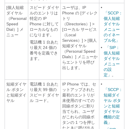
[個人短縮
スピード ダイヤ
ユーザは、IP
•
ダイヤル
ルのエントリは
Phone の [ディレク
「SCCP：
（Personal
特定の IP
トリ
個人短縮
Speed
Phone に対して
（Directories）] >
ダイヤル
Dial）] メ
ローカルなもの
[ローカル サービス
メニュー
ニュー
になります。
（Local
のイネー
Services）] > [個人
ブル化」
電話機 1 台あた
短縮ダイヤル
り最大 24 個の
•
「SIP：
（Personal Speed
番号を定義でき
個人短縮
Dials）] メニューか
ます。
ダイヤル
らエントリを呼び
メニュー
出します。
の設
定」
。
短縮ダイヤ
電話機 1 台あた
IP Phone では、セ
•
ル ボタン
り最大 99 個の
ットアップされた
「SCCP：
と短縮ダイ
スピード ダイヤ
最初のエントリが
短縮ダイ
ヤル
ル コード。
未使用のすべての
ヤル ボタ
回線ボタンに割り
ンと短縮
当てられ、ユーザ
ダイヤル
がこれらの回線ボ
機能の定
タンの 1 つを押し
義」
たときに呼び出さ