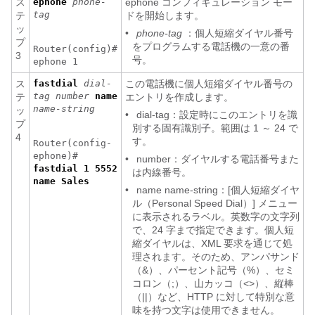
ス
ephone
phone-
ephone コンフィギュレーション モー
tag
テ
ドを開始します。
ッ
•
phone-tag
：個人短縮ダイヤル番号
プ
をプログラムする電話機の一意の番
Router(config)#
3
号。
ephone 1
ス
fastdial
dial-
この電話機に個人短縮ダイヤル番号の
tag
number
name
テ
エントリを作成します。
name-string
ッ
•
dial-tag：設定時にこのエントリを識
プ
別する固有識別子。範囲は 1 ～ 24 で
4
す。
Router(config-
ephone)#
•
number：ダイヤルする電話番号また
fastdial 1 5552
は内線番号。
name Sales
•
name name-string：[個人短縮ダイヤ
ル（Personal Speed Dial）] メニュー
に表示されるラベル。英数字の文字列
で、24 字まで指定できます。個人短
縮ダイヤルは、XML 要求を通じて処
理されます。そのため、アンパサンド
（&）、パーセント記号（%）、セミ
コロン（;）、山カッコ（<>）、縦棒
（||）など、HTTP に対して特別な意
味を持つ文字は使用できません。