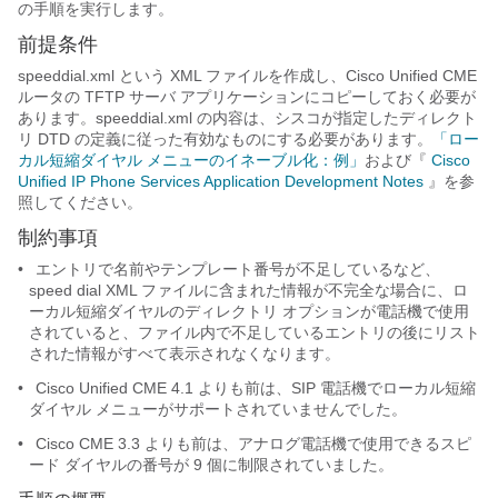
の手順を実行します。
前提条件
speeddial.xml という XML ファイルを作成し、Cisco Unified CME
ルータの TFTP サーバ アプリケーションにコピーしておく必要が
あります。speeddial.xml の内容は、シスコが指定したディレクト
リ DTD の定義に従った有効なものにする必要があります。
「ロー
カル短縮ダイヤル メニューのイネーブル化：例」
および『
Cisco
Unified IP Phone Services Application Development Notes
』を参
照してください。
制約事項
•
エントリで名前やテンプレート番号が不足しているなど、
speed dial XML ファイルに含まれた情報が不完全な場合に、ロ
ーカル短縮ダイヤルのディレクトリ オプションが電話機で使用
されていると、ファイル内で不足しているエントリの後にリスト
された情報がすべて表示されなくなります。
•
Cisco Unified CME 4.1 よりも前は、SIP 電話機でローカル短縮
ダイヤル メニューがサポートされていませんでした。
•
Cisco CME 3.3 よりも前は、アナログ電話機で使用できるスピ
ード ダイヤルの番号が 9 個に制限されていました。