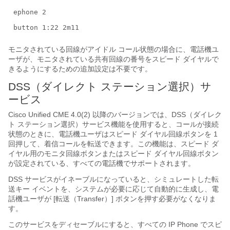
ephone 2
button 1:22 2m11
モニタされている回線がアイドル コール状態の場合に、電話機ユ
ーザが、モニタされている共有回線の番号をスピード ダイヤルで
きるようにするための追加設定は不要です。
DS
S
（ダイレクト ステーション選択）サ
ービス
Cisco Unified CME 4.0(2) 以降のバージョンでは、DSS（ダイレク
ト ステーション選択）サービス機能を使用すると、コールが接続
状態のときに、電話機ユーザはスピード ダイヤル回線ボタンを 1
回押して、着信コールを転送できます。この機能は、スピード ダ
イヤル用のモニタ回線ボタンまたはスピード ダイヤル回線ボタン
が設定されている、すべての電話機でサポートされます。
DSS サービスがイネーブルになっていると、シミュレートした転
送キー イベントを、システムが必要に応じて自動的に生成し、電
話機ユーザが [転送（Transfer）] ボタンを押す必要がなくなりま
す。
このサービスをディセーブルにすると、すべての IP Phone でスピ