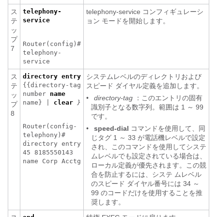
ス
telephony-
telephony-service コンフィギュレーシ
service
テ
ョン モードを開始します。
ッ
プ
Router(config)#
7
telephony-
service
ス
directory entry
システムレベルのディレクトリおよび
{{directory-tag
テ
スピード ダイヤル定義を追加します。
number
name
ッ
•
directory-tag
：このエントリの固有
name} |
clear
}
プ
識別子となる数字列。範囲は 1 ～ 99
8
です。
Router(config-
•
speed-dial
コマンドを使用して、同
telephony)#
じタグ 1 ～ 33 が電話機レベルで設定
directory entry
され、このコマンドを使用してシステ
45 8185550143
ムレベルでも設定されている場合は、
name Corp Acctg
ローカル定義が優先されます。この競
合を防止するには、システ ムレベル
のスピード ダイヤル番号には 34 ～
99 のコードだけを使用することを推
奨します。