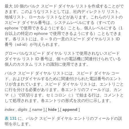
最大 10 個のバルク スピード ダイヤル リストを作成することがで
きます。このようなリストとしては、社内ディレクトリ リスト、
地域リスト、ローカル リストなどがあります。これらのリストの
スピード ダイヤル番号は、システムレベルにする（すべての
ephone で使用できるようにする）ことも、個人レベルにする（1
台以上の特定の ephone で使用できるようにする）こともできま
す。各リストには、0 ～ 9 の一意のスピード ダイヤルリスト ID
番号（sd-id）が与えられます。
グローバルなスピード ダイヤル リストで使用されないスピード
ダイヤル リスト ID 番号は、個々の電話機に関連付けられている
個人のカスタム リストの識別に使用できます。
バルク スピード ダイヤル リストには、スピード ダイヤル コー
ド、およびダイヤルするために関連付けられた電話番号のエント
リが含まれています。スピード ダイヤル リストは、エントリごと
に行を分ける必要があります。各エントリのフィールドは、カン
マ（,）で区切ります。セミコロン（;）で始まる行は、コメントと
して処理されます。各エントリの形式を次の行に示します。
index
,
digits
,[
name
],[
hide
],[
append
]
表 131
に、バルク スピード ダイヤル エントリのフィールドの説
明を示します。