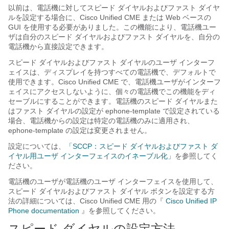
以前は、電話機に対してスピード ダイヤルおよびファスト ダイヤ
ルを設定する場合に、Cisco Unified CME または Web ベースの
GUI を使用する必要がありました。この機能により、電話機ユー
ザは自分のスピード ダイヤルおよびファスト ダイヤルを、自分の
電話機から直接設定できます。
スピード ダイヤルおよびファスト ダイヤルのユーザ インターフ
ェイスは、ディスプレイを持つすべての電話機で、デフォルトで
使用できます。Cisco Unified CME で、電話機ユーザがインターフ
ェイスにアクセスしないように、個々の電話機でこの機能をディ
セーブルにすることができます。電話機のスピード ダイヤルまた
はファスト ダイヤルの設定が ephone-template で設定されている
場合、電話機からの設定は特定の電話機のみに適用され、
ephone-template の設定は変更されません。
設定については、
「SCCP：スピード ダイヤルおよびファスト ダ
イヤル用ユーザ インターフェイスのイネーブル化」
を参照してく
ださい。
電話機のユーザが電話機のユーザ インターフェイスを使用して、
スピード ダイヤルおよびファスト ダイヤル ボタンを設定する方
法の詳細については、Cisco Unified CME 用の『
Cisco Unified IP
Phone documentation
』を参照してください。
スピード ダイヤルの設定方法