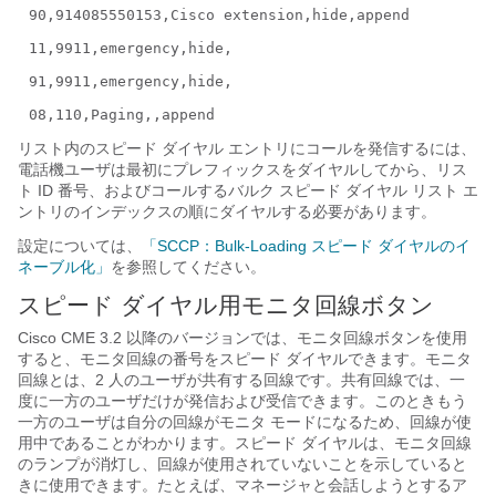
90,914085550153,Cisco extension,hide,append
11,9911,emergency,hide,
91,9911,emergency,hide,
08,110,Paging,,append
リスト内のスピード ダイヤル エントリにコールを発信するには、
電話機ユーザは最初にプレフィックスをダイヤルしてから、リス
ト ID 番号、およびコールするバルク スピード ダイヤル リスト エ
ントリのインデックスの順にダイヤルする必要があります。
設定については、
「SCCP：Bulk-Loading スピード ダイヤルのイ
ネーブル化」
を参照してください。
スピード ダイヤル
用モニタ回線
ボタン
Cisco CME 3.2 以降のバージョンでは、
モニタ回線ボタンを使用
すると、モニタ回線の番号をスピード ダイヤルできます。モニタ
回線とは、2 人のユーザが共有する回線です。共有回線では、一
度に一方のユーザだけが発信および受信できます。このときもう
一方のユーザは自分の回線がモニタ モードになるため、回線が使
用中であることがわかります。スピード ダイヤルは、モニタ回線
のランプが消灯し、回線が使用されていないことを示していると
きに使用できます。たとえば、マネージャと会話しようとするア