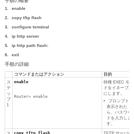
手順の概要
1.
enable
2.
copy tftp flash
3.
configure terminal
4.
ip http server
5.
ip http path flash:
6.
exit
手順の詳細
コマンドまたはアクション
目的
ス
enable
特権 EXEC モー
テ
ドをイネーブル
ッ
にします。
Router> enable
プ
•
プロンプトが
1
表示された
ら、パスワー
ドを入力しま
す。
ス
copy tftp flash
TFTP サーバか