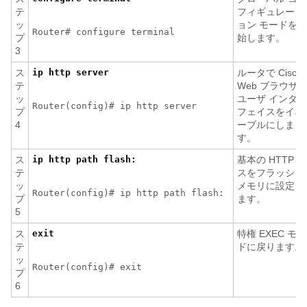
テ
フィギュレーシ
ッ
ョン モードを開
Router# configure terminal
プ
始します。
3
ス
ip http server
ルータで Cisco
テ
Web ブラウザ
ッ
ユーザ インター
Router(config)# ip http server
プ
フェイスをイネ
4
ーブルにしま
す。
ス
ip http path flash:
基本の HTTP パ
テ
スをフラッシュ
ッ
メモリに設定し
Router(config)# ip http path flash:
プ
ます。
5
ス
exit
特権 EXEC モー
テ
ドに戻ります。
ッ
Router(config)# exit
プ
6