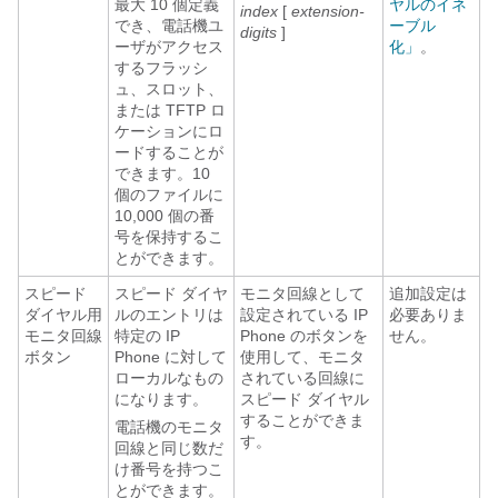
最大 10 個定義
ヤルのイネ
index
[
extension-
でき、電話機ユ
ーブル
digits
]
ーザがアクセス
化」
。
するフラッシ
ュ、スロット、
または TFTP ロ
ケーションにロ
ードすることが
できます。10
個のファイルに
10,000 個の番
号を保持するこ
とができます。
スピード
スピード ダイヤ
モニタ回線として
追加設定は
ダイヤル用
ルのエントリは
設定されている IP
必要ありま
モニタ回線
特定の IP
Phone のボタンを
せん。
ボタン
Phone に対して
使用して、モニタ
ローカルなもの
されている回線に
になります。
スピード ダイヤル
することができま
電話機のモニタ
す。
回線と同じ数だ
け番号を持つこ
とができます。