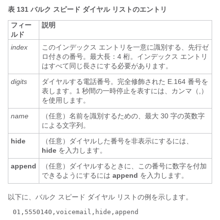
表 131
バルク スピード ダイヤル リストのエントリ
フィー
説明
ルド
index
このインデックス エントリを一意に識別する、先行ゼ
ロ付きの番号。最大長：4 桁。インデックス エントリ
はすべて同じ長さにする必要があります。
digits
ダイヤルする電話番号。完全修飾された E.164 番号を
表します。1 秒間の一時停止を表すには、カンマ（,）
を使用します。
name
（任意）名前を識別するための、最大 30 字の英数字
による文字列。
hide
（任意）ダイヤルした番号を非表示にするには、
hide
を入力します。
append
（任意）ダイヤルするときに、この番号に数字を付加
できるようにするには
append
を入力します。
以下に、バルク スピード ダイヤル リストの例を示します。
01,5550140,voicemail,hide,append