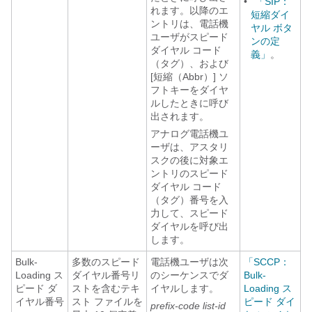
•
「SIP：
れます。以降のエ
短縮ダイ
ントリは、電話機
ヤル ボタ
ユーザがスピード
ンの定
ダイヤル コード
義」
。
（タグ）、および
[短縮（Abbr）] ソ
フトキーをダイヤ
ルしたときに呼び
出されます。
アナログ電話機ユ
ーザは、アスタリ
スクの後に対象エ
ントリのスピード
ダイヤル コード
（タグ）番号を入
力して、スピード
ダイヤルを呼び出
します。
Bulk-
多数のスピード
電話機ユーザは次
「SCCP：
Loading ス
ダイヤル番号リ
のシーケンスでダ
Bulk-
ピード ダ
ストを含むテキ
イヤルします。
Loading ス
イヤル番号
スト ファイルを
ピード ダイ
prefix-code
list-id