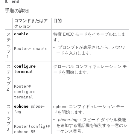
8.
end
手順の詳細
コマンドまたはア
目的
クション
ス
enable
特権 EXEC モードをイネーブルにしま
テ
す。
ッ
•
プロンプトが表示されたら、パスワ
Router> enable
プ
ードを入力します。
1
ス
configure
グローバル コンフィギュレーション モ
terminal
テ
ードを開始します。
ッ
プ
Router#
2
configure
terminal
ス
ephone
phone-
ephone コンフィギュレーション モー
tag
テ
ドを開始します。
ッ
•
phone-tag
：スピード ダイヤル機能
プ
を追加する電話機を識別する一意のシ
Router(config)#
3
ーケンス番号。
ephone 55