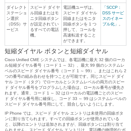
ダイレクト
スピード ダイヤ
電話機ユーザは、
「SCCP：
ステーショ
ル回線またはモ
スピード ダイヤル
DSS サービ
ン選択
ニタ回線ボタン
回線またはモニタ
スのイネー
（DSS）サ
が設定されてい
回線ボタンを 1 つ
ブル化」
。
ービス
るすべての電話
押して、コールを
機。
高速転送すること
ができます。
短縮ダイヤル ボタンと短縮ダイヤル
Cisco Unified CME システムでは、各電話機に最大 32 個のローカ
ル短縮ダイヤル番号（コード 1 ～ 32）、最大 99 個のシステムレ
ベルのスピード ダイヤル番号（コード 1 ～ 99）、またはこれら 2
つの番号の組み合わせを持つことが可能です。同じスピード ダイ
ヤル コード（タグ）でローカルとシステムレベルの両方のスピー
ド ダイヤル番号をプログラムした場合は、ローカル番号が優先さ
れます。通常、コード 1 ～ 32 はローカルの電話機ごとのスピー
ド ダイヤル番号用に確保し、コード 33 ～ 99 はシステムレベルの
スピード ダイヤル番号用にして、競合しないようにします。
IP Phone では、スピード ダイヤル エントリは未使用の回線ボタ
ンに割り当てられます。すべての回線ボタンが使用されている
と、以降のエントリは追加されますが、回線ボタンには割り当て
られません。スピード ダイヤル エントリは、電話機の物理的なボ