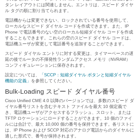
タン レイアウトには関連しません。エントリは、スピード ダイヤ
ル タグの順に割り当てられます。
電話機からは変更できない、ロックされている番号を使用して、
ローカルなスピード ダイヤル コードを作成できます。また、IP
Phone で電話番号のない空のローカル短縮ダイヤル コードを作成
することもできます。これらの空のスピード ダイヤル コードは、
電話機ユーザが変更して電話番号を追加することができます。
スピード ダイヤル エントリに対する変更は、タイマーベースの遅
延の後でルータの不揮発性ランダムアクセス メモリ（NVRAM）
コンフィギュレーションに保存されます。
設定については、
「SCCP：短縮ダイヤル ボタンと短縮ダイヤル
機能の定義」
を参照してください。
Bulk-Loading スピード ダイヤル番号
Cisco Unified CME 4.0 以降のバージョンでは、多数のスピード ダ
イヤル番号リストを含むテキスト ファイルを最大 10 個定義で
き、電話機ユーザがアクセスするフラッシュ、スロット、または
TFTP ロケーションにロードすることができます。10 個のファイ
ルには合計で、最大 10,000 個の番号を保持できます。各リストに
は、IP Phone および SCCP 対応のアナログ電話からのダイヤルに
適した形式で、番号が保持されます。