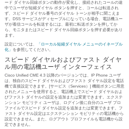
ード ダイヤル回線ボタンの動作が変化し、接続されたコールの途
中でユーザが短縮ダイヤル ボタンを押すと、コールは転送され
ず、スピード ダイヤル番号のダイヤル トーンが相手に聞こえま
す。DSS サービスがディセーブルになっている場合、電話機ユー
ザが着信コールを転送するには、最初に転送ボタンを押してか
ら、モニタまたはスピード ダイヤル回線ボタンを押す必要があり
ます。
設定については、
「ローカル短縮ダイヤル メニューのイネーブル
化」
を参照してください。
スピード ダイヤル
およびファスト ダイヤ
ル用の電話機ユーザ
インターフェイス
Cisco Unified CME 4.3 以降のバージョンでは、IP Phone ユーザ
は、独自のスピード ダイヤルおよびファスト ダイヤル設定を電話
機で直接設定できます。[サービス（Services）] 機能ボタンに用意
されたメニューを使用すると、電話機上でスピード ダイヤルおよ
びファスト ダイヤルの設定を追加または変更できます。エクステ
ンション モビリティ ユーザは、ログイン後に自分のユーザ プロ
ファイルでスピード ダイヤル設定を追加または変更できます。フ
ァスト ダイヤル設定はエクステンション モビリティの電話機から
設定できません。また、ログアウト プロファイルも電話機から設
定できません。