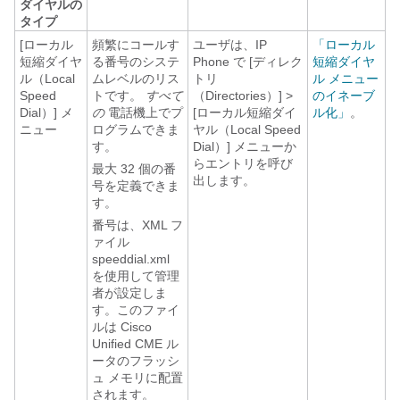
ダイヤルの
タイプ
[ローカル
頻繁にコールす
ユーザは、IP
「ローカル
短縮ダイヤ
る番号のシステ
Phone で [ディレク
短縮ダイヤ
ル（Local
ムレベルのリス
トリ
ル メニュー
Speed
トです。
すべて
（Directories）] >
のイネーブ
Dial）] メ
の
電話機上でプ
[ローカル短縮ダイ
ル化」
。
ニュー
ログラムできま
ヤル（Local Speed
す。
Dial）] メニューか
らエントリを呼び
最大 32 個の番
出します。
号を定義できま
す。
番号は、XML フ
ァイル
speeddial.xml
を使用して管理
者が設定しま
す。このファイ
ルは Cisco
Unified CME ル
ータのフラッシ
ュ メモリに配置
されます。