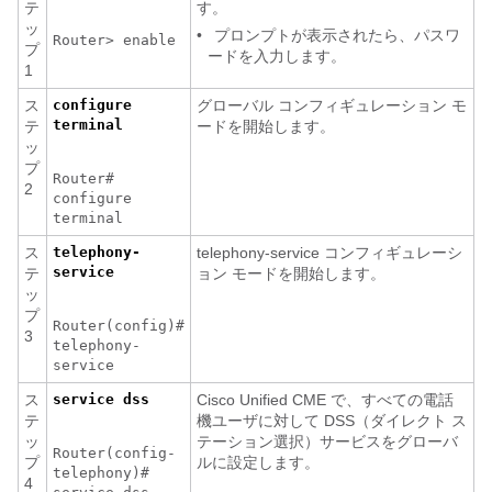
テ
す。
ッ
•
プロンプトが表示されたら、パスワ
Router> enable
プ
ードを入力します。
1
ス
configure
グローバル コンフィギュレーション モ
terminal
テ
ードを開始します。
ッ
プ
Router#
2
configure
terminal
ス
telephony-
telephony-service コンフィギュレーシ
service
テ
ョン モードを開始します。
ッ
プ
Router(config)#
3
telephony-
service
ス
service dss
Cisco Unified CME で、すべての電話
テ
機ユーザに対して DSS（ダイレクト ス
ッ
テーション選択）サービスをグローバ
Router(config-
プ
ルに設定します。
telephony)#
4