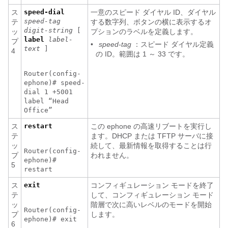
ス
speed-dial
一意のスピード ダイヤル ID、ダイヤル
speed-tag
テ
する数字列、ボタンの横に表示するオ
digit-string
[
ッ
プションのラベルを定義します。
label
label-
プ
•
speed-tag
：スピード ダイヤル定義
text
]
4
の ID。範囲は 1 ～ 33 です。
Router(config-
ephone)# speed-
dial 1 +5001
label “Head
Office”
ス
restart
この ephone の高速リブートを実行し
テ
ます。DHCP または TFTP サーバに接
ッ
続して、最新情報を取得することは行
Router(config-
プ
われません。
ephone)#
5
restart
ス
exit
コンフィギュレーション モードを終了
テ
して、コンフィギュレーション モード
ッ
階層で次に高いレベルのモードを開始
Router(config-
プ
します。
ephone)# exit
6