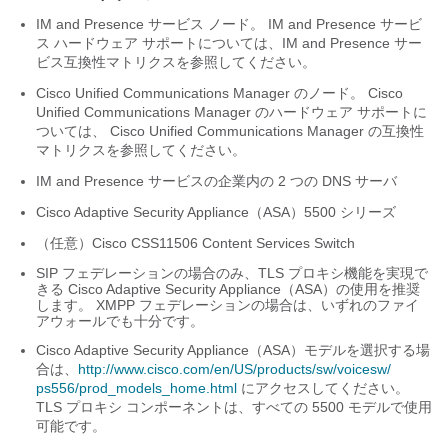
IM and Presence サービス
ノード。
IM and Presence サービ
ス
ハードウェア サポートについては、
IM and Presence サー
ビス
互換性マトリクスを参照してください。
Cisco Unified Communications Manager
のノード。
Cisco
Unified Communications Manager
のハードウェア サポートに
ついては、
Cisco Unified Communications Manager
の互換性
マトリクスを参照してください。
IM and Presence サービス
の企業内の 2 つの DNS サーバ
Cisco
Adaptive Security Appliance（ASA）
5500 シリーズ
（任意）Cisco CSS11506 Content Services Switch
SIP フェデレーションの場合のみ、TLS プロキシ機能を実現で
きる Cisco
Adaptive Security Appliance（ASA）
の使用を推奨
します。 XMPP フェデレーションの場合は、いずれのファイ
アウォールでも十分です。
Cisco
Adaptive Security Appliance（ASA）
モデルを選択する場
合は、
http:/​/​www.cisco.com/​en/​US/​products/​sw/​voicesw/​
ps556/​prod_​models_​home.html
にアクセスしてください。
TLS プロキシ コンポーネントは、すべての 5500 モデルで使用
可能です。