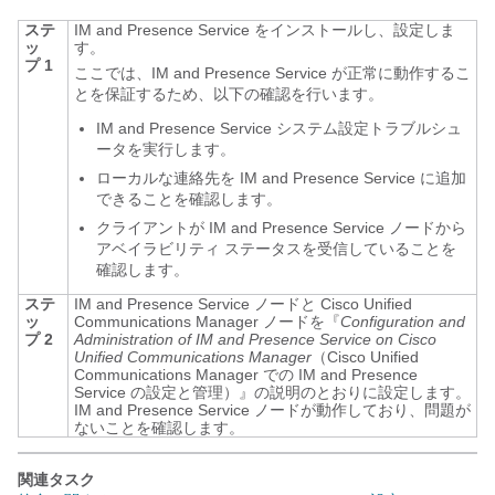
ステ
IM and Presence Service
をインストールし、設定しま
ッ
す。
プ 1
ここでは、
IM and Presence Service
が正常に動作するこ
とを保証するため、以下の確認を行います。
IM and Presence Service
システム設定トラブルシュ
ータを実行します。
ローカルな連絡先を
IM and Presence Service
に追加
できることを確認します。
クライアントが
IM and Presence Service
ノードから
アベイラビリティ ステータスを受信していることを
確認します。
ステ
IM and Presence Service
ノードと
Cisco Unified
ッ
Communications Manager
ノードを『
Configuration and
プ 2
Administration of
IM and Presence Service
on
Cisco
Unified Communications Manager
（Cisco Unified
Communications Manager での IM and Presence
Service の設定と管理）』の説明のとおりに設定します。
IM and Presence Service
ノードが動作しており、問題が
ないことを確認します。
関連タスク