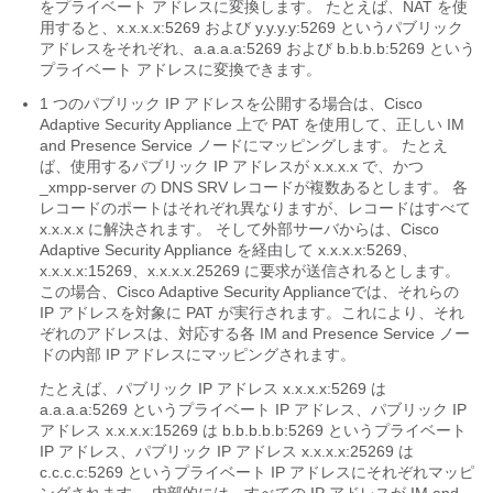
をプライベート アドレスに変換します。 たとえば、NAT を使
用すると、x.x.x.x:5269 および y.y.y.y:5269 というパブリック
アドレスをそれぞれ、a.a.a.a:5269 および b.b.b.b:5269 という
プライベート アドレスに変換できます。
1 つのパブリック IP アドレスを公開する場合は、Cisco
Adaptive Security Appliance
上で PAT を使用して、正しい
IM
and Presence Service
ノードにマッピングします。 たとえ
ば、使用するパブリック IP アドレスが x.x.x.x で、かつ
_xmpp-server の DNS SRV レコードが複数あるとします。 各
レコードのポートはそれぞれ異なりますが、レコードはすべて
x.x.x.x に解決されます。 そして外部サーバからは、Cisco
Adaptive Security Appliance
を経由して x.x.x.x:5269、
x.x.x.x:15269、x.x.x.x.25269 に要求が送信されるとします。
この場合、Cisco
Adaptive Security Appliance
では、それらの
IP アドレスを対象に PAT が実行されます。これにより、それ
ぞれのアドレスは、対応する各
IM and Presence Service
ノー
ドの内部 IP アドレスにマッピングされます。
たとえば、パブリック IP アドレス x.x.x.x:5269 は
a.a.a.a:5269 というプライベート IP アドレス、パブリック IP
アドレス x.x.x.x:15269 は b.b.b.b.b:5269 というプライベート
IP アドレス、パブリック IP アドレス x.x.x.x:25269 は
c.c.c.c:5269 というプライベート IP アドレスにそれぞれマッピ