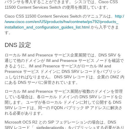
バランサを導入することができます。 シスコでは、
Cisco CSS
11500 Content Services Switch
の使用を推奨しています。
Cisco CSS 11500 Content Services Switch
のマニュアルは、
http:/​
/​www.cisco.com/​en/​US/​products/​hw/​contnetw/​ps792/​products_​
installation_​and_​configuration_​guides_​list.html
から入手できま
す。
DNS 設定
ローカル
IM and Presence サービス
企業展開では、DNS SRV を
通じて他のドメインが
IM and Presence サービス
ノードを確認で
きるように、
IM and Presence サービス
がローカル
IM and
Presence サービス
ドメインに DNS SRV レコードをパブリッシ
ュしなければなりません。 DNS SRV レコードは、企業の DMZ 内
にある DNS サーバに保管されています。
ローカル
IM and Presence サービス
展開が複数のドメインを管理
している場合は、各ローカル ドメインの DNS SRV レコードを公
開します。 ユーザが各ローカル ドメインに対して公開する DNS
SRV レコードは、同一の FQDN パブリック IP アドレスに解決さ
れる必要があります。
Microsoft OCS R2 との SIP フェデレーションの場合は、DNS
SRV レコード「_sipfederationtls」をパブリッシュする必要があり