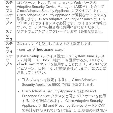
ステ
コンソール、HyperTerminal または Web ベースの
ッ
Adaptive Security Device Manager（ASDM） を介して
プ 1
Cisco
Adaptive Security Appliance
にアクセスします。
ステ
Cisco
Adaptive Security Appliance
の適切なライセンスを
ッ
取得します。 Cisco
Adaptive Security Appliance
の TLS
プ 2
プロキシにはライセンスが必要です。 ライセンス情報に
ついては、シスコの担当者にお問い合わせください。
ステ
ソフトウェアをアップグレードします（必要な場合）。
ッ
プ 3
ステ
次のコマンドを使用してホスト名を設定します。
ッ
(config)#
hostname
name
プ 4
ステ
[Device Setup（デバイス設定）]
>
[System Time（シス
ッ
テム時間）]
>
[Clock（時計）]
を選択するか、CLI から
プ 5
コマンドを使用することにより、ASDM でタ
clock set
イムゾーン、日付、および時刻を設定します。 次の点に
注意してください。
TLS プロキシを設定する前に、Cisco
Adaptive
Security Appliance
5500 で時計を設定します。
Cisco
Adaptive Security Appliance
では
IM and
Presence Service
クラスタと同じ NTP サーバを使用
することが推奨されます。 Cisco
Adaptive Security
Appliance
と
IM and Presence Service
ノードとの間
で時計が同期されていない場合は、証明書の有効性が