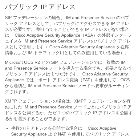
パブリック IP アドレス
SIP フェデレーションの場合、
IM and Presence Service
のパブ
リック アドレスとして、パブリックにアクセスできる IP アドレ
スが必要です。 割り当てることができる IP アドレスがない場合
は、
Cisco Adaptive Security Appliance（ASA）
の外部インターフ
ェイスを
IM and Presence Service
アドレスのパブリック アドレ
スとして使用します（
Cisco Adaptive Security Appliance
を在席
情報および IM トラフィック用としてのみ使用している場合）。
Microsoft OCS R2 との SIP フェデレーションでは、複数の
IM
and Presence Service
ノードを導入する場合でも、必要となるパ
ブリック IP アドレスは 1 つだけです。
Cisco Adaptive Security
Appliance
では、ポート アドレス変換（PAT）を使用して、OCS
から適切な
IM and Presence Service
ノードへ要求がルーティン
グされます。
XMPP フェデレーションの場合は、XMPP フェデレーションを有
効にした
IM and Presence Service
ノードごとにパブリック IP ア
ドレスを公開するか、ただ 1 つのパブリック IP アドレスを公開す
るかを選択することができます。
複数の IP アドレスを公開する場合は、
Cisco Adaptive
Security Appliance
上で NAT を使用してパブリック アドレス