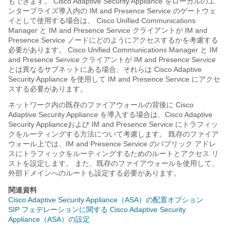
もできます。 Cisco
Adaptive Security Appliance
をローカルのエ
ンタープライズ導入内の
IM and Presence Service
のゲートウェ
イとして使用する場合は、
Cisco Unified Communications
Manager
と
IM and Presence Service
クライアントが
IM and
Presence Service
ノードにどのようにアクセスするかを考慮する
必要があります。
Cisco Unified Communications Manager
と
IM
and Presence Service
クライアントが
IM and Presence Service
とは異なるサブネットにある場合、それらは Cisco
Adaptive
Security Appliance
を使用して
IM and Presence Service
にアクセ
スする必要があります。
ネットワーク内の既存のファイアウォールの背後に Cisco
Adaptive Security Appliance
を導入する場合は、Cisco
Adaptive
Security Appliance
および
IM and Presence Service
にトラフィッ
クをルーティングする方法について考慮します。 既存のファイア
ウォール上では、
IM and Presence Service
のパブリック アドレ
スにトラフィックをルーティングするためのルートとアクセス リ
ストを設定します。 また、既存のファイアウォールを使用して、
外部ドメインへのルートも設定する必要があります。
関連資料
Cisco Adaptive Security Appliance（ASA）の配置オプション
SIP フェデレーションに関する Cisco Adaptive Security
Appliance（ASA）の設定