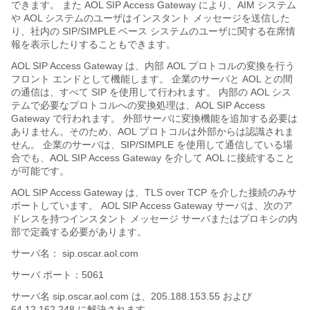
できます。 また AOL SIP Access Gateway により、AIM システム
や AOL システムのユーザはインスタント メッセージを送信した
り、社内の SIP/SIMPLE ベース システムのユーザに関する在席情
報を表示したりすることもできます。
AOL SIP Access Gateway は、内部 AOL プロトコルの変換を行う
フロント エンドとして機能します。 企業のサーバと AOL との間
の通信は、すべて SIP を使用して行われます。 内部の AOL シス
テムで必要なプロトコルへの変換処理は、AOL SIP Access
Gateway で行われます。 外部サーバに変換機能を追加する必要は
ありません。そのため、AOL プロトコルは外部からは認識されま
せん。 企業のサーバは、SIP/SIMPLE を使用して通信している場
合でも、AOL SIP Access Gateway を介して AOL に接続すること
が可能です。
AOL SIP Access Gateway は、TLS over TCP を介した接続のみサ
ポートしています。 AOL SIP Access Gateway サーバは、次のア
ドレスを持つインスタント メッセージ サーバまたはプロキシの内
部で定義する必要があります。
サーバ名：
sip.oscar.aol.com
サーバ ポート：5061
サーバ名
sip.oscar.aol.com
は、205.188.153.55 および
64.12.162.248 に解決されます。