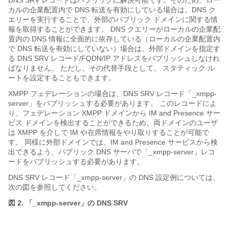
DNS SRV レコードはパブリックに解決可能です。そのため、ロー
カルの企業配置内で DNS 転送を有効にしている場合は、DNS ク
エリーを実行することで、外部のパブリック ドメインに関する情
報を取得することができます。 DNS クエリーがローカルの企業配
置内の DNS 情報に全面的に依存している（ローカルの企業配置内
で DNS 転送を有効にしていない）場合は、外部ドメインを指定す
る DNS SRV レコード/FQDN/IP アドレスをパブリッシュしなけれ
ばなりません。 ただし、その代替手段として、 スタティック ル
ートを設定することもできます。
XMPP フェデレーションの場合は、DNS SRV レコード「_xmpp-
server」をパブリッシュする必要があります。 このレコードによ
り、フェデレーション XMPP ドメインから
IM and Presence サー
ビス
ドメインを検出することができるため、両ドメインのユーザ
は XMPP を介して IM や在席情報をやり取りすることが可能で
す。 同様に外部ドメインでは、
IM and Presence サービス
から検
出できるよう、パブリック DNS サーバで「_xmpp-server」レコ
ードをパブリッシュする必要があります。
DNS SRV レコード「_xmpp-server」の DNS 設定例については、
次の図を参照してください。
図 2. 「_xmpp-server」の DNS SRV