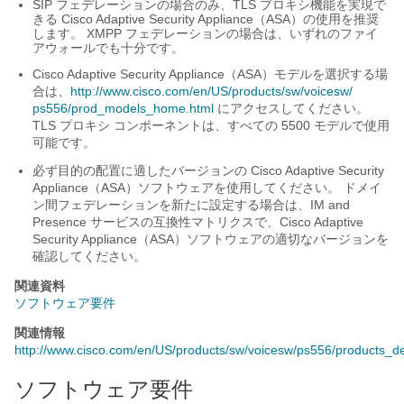
SIP フェデレーションの場合のみ、TLS プロキシ機能を実現で
きる Cisco
Adaptive Security Appliance（ASA）
の使用を推奨
します。 XMPP フェデレーションの場合は、いずれのファイ
アウォールでも十分です。
Cisco
Adaptive Security Appliance（ASA）
モデルを選択する場
合は、
http:/​/​www.cisco.com/​en/​US/​products/​sw/​voicesw/​
ps556/​prod_​models_​home.html
にアクセスしてください。
TLS プロキシ コンポーネントは、すべての 5500 モデルで使用
可能です。
必ず目的の配置に適したバージョンの Cisco
Adaptive Security
Appliance（ASA）
ソフトウェアを使用してください。 ドメイ
ン間フェデレーションを新たに設定する場合は、
IM and
Presence サービス
の互換性マトリクスで、Cisco
Adaptive
Security Appliance（ASA）
ソフトウェアの適切なバージョンを
確認してください。
関連資料
ソフトウェア要件
関連情報
http://www.cisco.com/en/US/products/sw/voicesw/ps556/products_dev
ソフトウェア要件