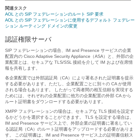
関連タスク
AOL との SIP フェデレーションのルート SIP 要求
AOL との SIP フェデレーションに使用するデフォルト フェデレー
ション ルーティング ドメインの変更
認証権限サーバ
SIP フェデレーションの場合、
IM and Presence サービス
の企業
配置内の Cisco
Adaptive Security Appliance（ASA）
と、外部の企
業配置とは、セキュアな TLS/SSL 接続を介して IM および在席情
報を共有します。
各企業配置では外部認証局（CA）により署名された証明書を提示
する必要があります。ただし、企業配置ごとに別々の CA が使用
される場合もあります。 したがって両者間の相互信頼を実現する
ためには、それぞれの企業配置に他方の企業配置の外部 CA から
ルート証明書をダウンロードする必要があります。
XMPP フェデレーションの場合は、セキュアな TLS 接続を設定す
るかどうかを選択することができます。 TLS を設定する場合は、
IM and Presence サービス
上で、外部企業の証明書に署名してい
る認証局（CA）のルート証明書をアップロードする必要がありま
す。 この証明書は、
IM and Presence サービス
上の証明書信頼ス