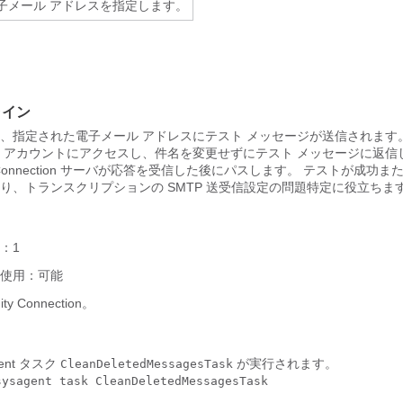
子メール アドレスを指定します。
ライン
、指定された電子メール アドレスにテスト メッセージが送信されます
 アカウントにアクセスし、件名を変更せずにテスト メッセージに返信
Connection
サーバが応答を受信した後にパスします。 テストが成功ま
り、トランスクリプションの SMTP 送受信設定の問題特定に役立ちま
：1
使用：可能
ity Connection
。
ent タスク
が実行されます。
CleanDeletedMessagesTask
sysagent task CleanDeletedMessagesTask