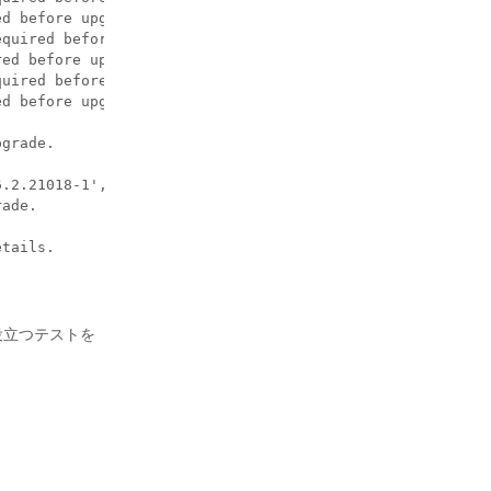
d before upgrade.

quired before upgrade.

ed before upgrade.

uired before upgrade.

d before upgrade.

grade.

.2.21018-1',NO ACTION required before upgrade.

ade.

etails.
に役立つテストを