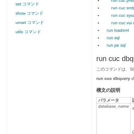
run cuc pre
set コマンド
run cuc smt
show コマンド
run cuc sys
unset コマンド
run cuc vui 
run loadxml
utils コマンド
run sql
run pe sql
run cuc dbq
このコマンドは、S
run cuc dbquery
d
構文の説明
パラメータ
database_name