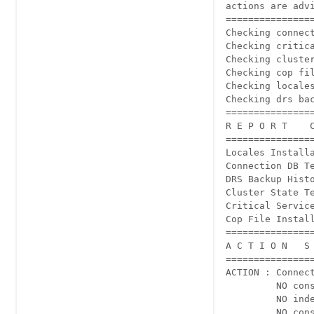
actions are advi
===============
Checking connect
Checking critica
Checking cluster
Checking cop fil
Checking locales
Checking drs bac
===============
R E P O R T    C
===============
Locales Installa
Connection DB Te
DRS Backup Histo
Cluster State Te
Critical Service
Cop File Install
===============
A C T I O N   S 
===============
ACTION : Connect
         NO con
         NO ind
         NO con