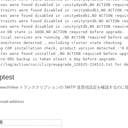
exes were found disabled in :unitydyndb,NO ACTION require
straints were found disabled in :unitymbxdb1,NO ACTION re
exes were found disabled in :unitymbxdb1,NO ACTION requir
straints were found disabled in :unityrptdb,NO ACTION req
exes were found disabled in :unityrptdb,NO ACTION require
ion DB state is GOOD,NO ACTION required before upgrade.

itical services are running ,NO ACTION required before up
lone/Cores detected , excluding cluster state checking

ng COP installation check, product version detected :'8.6
ales were found installed ,NO ACTION required before upgr
ure DRS backup is taken aleast a day before upgrade.

ar/log/active/cuc/cli/preupgrade_120325-224523.txt for d
ptest
eechView トランスクリプションの SMTP 送受信設定を確認するの
email-address
明