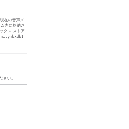
。
の現在の音声メ
テム内に格納さ
ックス ストア
unitymbxdb1
ださい。