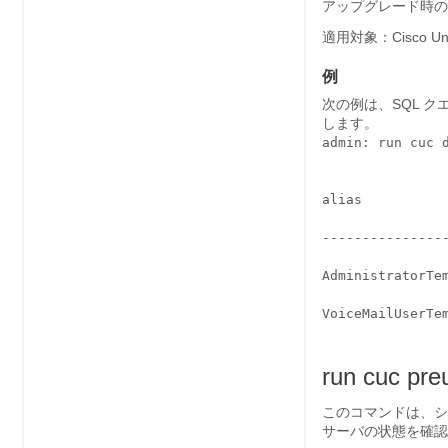
アップグレード時の
適用対象：
Cisco Un
例
次の例は、SQL ク
します。
admin: run cuc 
alias

----------------
AdministratorTem
VoiceMailUserTem
run cuc pre
このコマンドは、シス
サーバの状態を確認