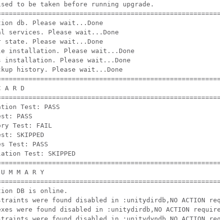
sed to be taken before running upgrade.

=========================================================
ion db. Please wait...Done

l services. Please wait...Done

 state. Please wait...Done

e installation. Please wait...Done

 installation. Please wait...Done

kup history. Please wait...Done

=========================================================
 A R D

=========================================================
tion Test: PASS

st: PASS

ry Test: FAIL

st: SKIPPED

s Test: PASS

ation Test: SKIPPED

=========================================================
U M M A R Y

=========================================================
ion DB is online.

straints were found disabled in :unitydirdb,NO ACTION req
exes were found disabled in :unitydirdb,NO ACTION require
straints were found disabled in :unitydyndb,NO ACTION req