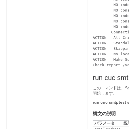
         NO ind
         NO con
         NO ind
         NO con
         NO ind
        Connect
ACTION : All Cr
ACTION : Standa
ACTION : Skippi
ACTION : No loc
ACTION : Make S
Check report /v
run cuc smt
このコマンドは、Sp
開始します。
run cuc smtptest
構文の説明
パラメータ
説