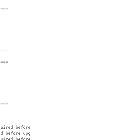
===

===

===

===

===

uired before upgrade.

d before upgrade.

uired before upgrade.
