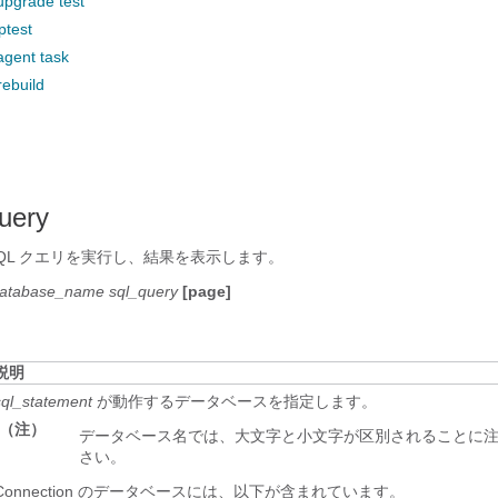
upgrade test
ptest
agent task
rebuild
uery
QL クエリを実行し、結果を表示します。
atabase_name
sql_query
[page]
説明
sql_statement
が動作するデータベースを指定します。
（注）
データベース名では、大文字と小文字が区別されることに
さい。
Connection のデータベースには、以下が含まれています。