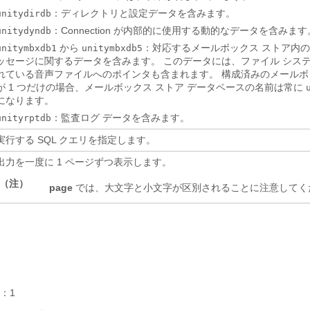
：ディレクトリと設定データを含みます。
unitydirdb
：Connection が内部的に使用する動的なデータを含みます
unitydyndb
から
：対応するメールボックス ストア内
unitymbxdb1
unitymbxdb5
ッセージに関するデータを含みます。 このデータには、ファイル シス
れている音声ファイルへのポインタも含まれます。 構成済みのメールボ
が 1 つだけの場合、メールボックス ストア データベースの名前は常に
になります。
：監査ログ データを含みます。
unityrptdb
実行する SQL クエリを指定します。
出力を一度に 1 ページずつ表示します。
（注）
page
では、大文字と小文字が区別されることに注意してく
：1