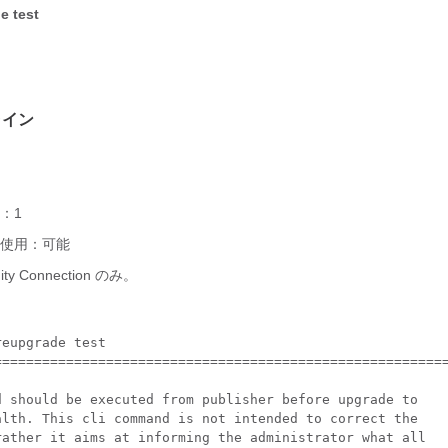
e test
ライン
：1
使用：可能
ty Connection のみ。
eupgrade test

=========================================================
d should be executed from publisher before upgrade to

alth. This cli command is not intended to correct the

rather it aims at informing the administrator what all
