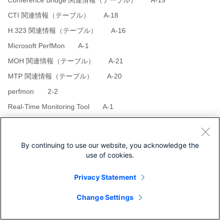
Conference Bridge 関連情報（テーブル） A-19
CTI 関連情報（テーブル） A-18
H.323 関連情報（テーブル） A-16
Microsoft PerfMon A-1
MOH 関連情報（テーブル） A-21
MTP 関連情報（テーブル） A-20
perfmon 2-2
Real-Time Monitoring Tool A-1
アラート通知の設定 9-53
オブジェクト（図） 12-3
By continuing to use our website, you acknowledge the
ゲートウェイ関連情報（テーブル） A-3
use of cookies.
サンプル データ 9-55
Privacy Statement
詳細表示 9-54
Change Settings
図形式での表示 9-51
電話関連情報（テーブル） A-2