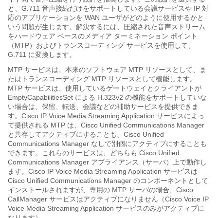
と、G.711 音声接続だけをサポートしている会議サービスや IP 対
応のアプリケーションを WAN ユーザがどのように使用するかと
いう問題が生じます。解決するには、圧縮された音声ストリーム
をハードウェア ベースのメディア ターミネーション ポイント
（MTP）およびトランスコーディング サービスを使用して、
G.711 に変換します。
MTP サービスは、本来のソフトウェア MTP リソースとして、ま
たはトランスコーディング MTP リソースとして機能します。
MTP サービスは、使用しているゲートウェイとクライアントが
EmptyCapabilitiesSet による H.323v2 の機能をサポートしていな
い場合は、保留、転送、会議などの補助サービスを提供できま
す。Cisco IP Voice Media Streaming Application サービスによっ
て提供される MTP は、Cisco Unified Communications Manager
と共存してアクティブにすることも、Cisco Unified
Communications Manager なしで別個にアクティブにすることも
できます。これらのサービスは、どちらも Cisco Unified
Communications Manager アプライアンス（サーバ）上で動作し
ます。Cisco IP Voice Media Streaming Application サービスは
Cisco Unified Communications Manager のコンポーネントとして
インストールされますが、専用の MTP サーバの場合、Cisco
CallManager サービスはアクティブになりません（Cisco Voice IP
Voice Media Streaming Application サービスのみがアクティブに
なります）。