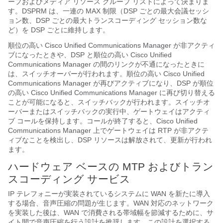
ープおよびメディア リソース グループ リストによって決まりま
す。DSPRM は、一連の MAX 制限（DSP ごとの最大会議セッシ
ョン数、DSP ごとの最大トランスコーディング セッション数な
ど）を DSP ごとに維持します。
順位の高い Cisco Unified Communications Manager が非アクティ
ブになったときや、DSP と順位の高い Cisco Unified
Communications Manager の間のリンクが不通になったときに
は、スイッチオーバーが行われます。順位の高い Cisco Unified
Communications Manager が再びアクティブになり、DSP が順位
の高い Cisco Unified Communications Manager に再び切り替える
ことが可能になると、スイッチバックが行われます。スイッチオ
ーバーまたはスイッチバックの実行中、ゲートウェイはアクティ
ブ コールを保持します。コールが終了すると、Cisco Unified
Communications Manager 上でゲートウェイは RTP が非アクテ
ィブなことを検出し、DSP リソースは解放されて、更新が行われ
ます。
ハードウェア ベースの MTP およびトラン
スコーディング サービス
IP テレフォニーが実装されているシステムに WAN を新たに導入
する場合、音声圧縮の問題が生じます。WAN 対応のネットワーク
を実装した後は、WAN で消費される帯域幅を節減するために、サ
イト間で音声圧縮を行う設計を推奨します。この設計を選択する