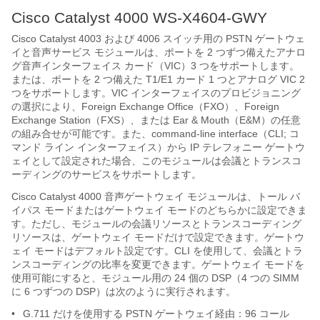
Cisco Catalyst 4000 WS-X4604-GWY
Cisco Catalyst 4003 および 4006 スイッチ用の PSTN ゲートウェ
イと音声サービス モジュールは、ポートを 2 つずつ備えたアナロ
グ音声インターフェイス カード（VIC）3 つをサポートします。
または、ポートを 2 つ備えた T1/E1 カード 1 つとアナログ VIC 2
つをサポートします。VIC インターフェイスのプロビジョニング
の選択により、Foreign Exchange Office（FXO）、Foreign
Exchange Station（FXS）、または Ear & Mouth（E&M）の任意
の組み合せが可能です。また、command-line interface（CLI; コ
マンド ライン インターフェイス）から IP テレフォニー ゲートウ
ェイとして設定された場合、このモジュールは会議とトランスコ
ーディングのサービスをサポートします。
Cisco Catalyst 4000 音声ゲートウェイ モジュールは、トール バ
イパス モードまたはゲートウェイ モードのどちらかに設定できま
す。ただし、モジュールの会議リソースとトランスコーディング
リソースは、ゲートウェイ モードだけで設定できます。ゲートウ
ェイ モードはデフォルト設定です。CLI を使用して、会議とトラ
ンスコーディングの比率を変更できます。ゲートウェイ モードを
使用可能にすると、モジュール用の 24 個の DSP（4 つの SIMM
に 6 つずつの DSP）は次のように実行されます。
•
G.711 だけを使用する PSTN ゲートウェイ経由：96 コール