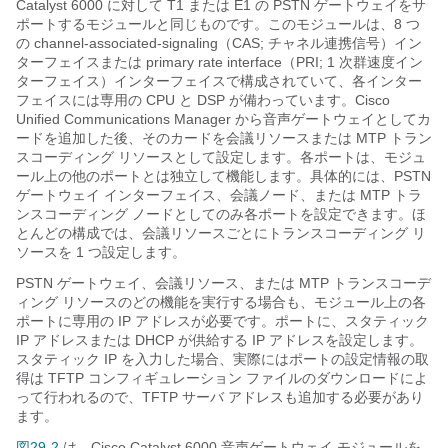
Catalyst 6000 に対して T1 または E1 の PSTN ゲートウェイをサ
ポートするモジュールと同じものです。このモジュールは、8 つ
の channel-associated-signaling（CAS; チャネル連携信号）イン
ターフェイスまたは primary rate interface（PRI; 1 次群速度イン
ターフェイス）インターフェイスで構成されていて、各インター
フェイスには専用の CPU と DSP が備わっています。Cisco
Unified Communications Manager から音声ゲートウェイとしてカ
ードを追加した後、そのカードを会議リソースまたは MTP トラン
スコーディング リソースとして設定します。各ポートは、モジュ
ール上の他のポートとは独立して機能します。具体的には、PSTN
ゲートウェイ インターフェイス、会議ノード、または MTP トラ
ンスコーディング ノードとしてのみ各ポートを設定できます。ほ
とんどの構成では、会議リソースごとにトランスコーディング リ
ソースを 1 つ設定します。
PSTN ゲートウェイ、会議リソース、または MTP トランスコーデ
ィング リソースのどの機能を実行する場合も、モジュール上の各
ポートに専用の IP アドレスが必要です。ポートに、スタティック
IP アドレスまたは DHCP が供給する IP アドレスを設定します。
スタティック IP を入力した場合、実際にはポートの設定情報の取
得は TFTP コンフィギュレーション ファイルのダウンロードによ
って行われるので、TFTP サーバ アドレスも追加する必要があり
ます。
図29-2
は、Cisco Catalyst 6000 音声ゲートウェイ モジュールを