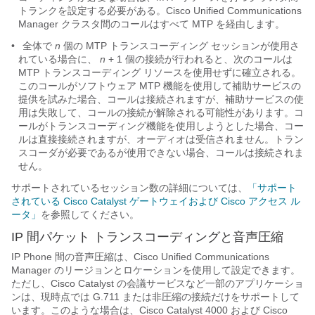
トランクを設定する必要がある。Cisco Unified Communications
Manager クラスタ間のコールはすべて MTP を経由します。
•
全体で
n
個の MTP トランスコーディング セッションが使用さ
れている場合に、
n
+ 1 個の接続が行われると、次のコールは
MTP トランスコーディング リソースを使用せずに確立される。
このコールがソフトウェア MTP 機能を使用して補助サービスの
提供を試みた場合、コールは接続されますが、補助サービスの使
用は失敗して、コールの接続が解除される可能性があります。コ
ールがトランスコーディング機能を使用しようとした場合、コー
ルは直接接続されますが、オーディオは受信されません。トラン
スコーダが必要であるが使用できない場合、コールは接続されま
せん。
サポートされているセッション数の詳細については、
「サポート
されている Cisco Catalyst ゲートウェイおよび Cisco アクセス ル
ータ」
を参照してください。
IP 間パケット トランスコーディングと音声圧縮
IP Phone 間の音声圧縮は、Cisco Unified Communications
Manager のリージョンとロケーションを使用して設定できます。
ただし、Cisco Catalyst の会議サービスなど一部のアプリケーショ
ンは、現時点では G.711 または非圧縮の接続だけをサポートして
います。このような場合は、Cisco Catalyst 4000 および Cisco