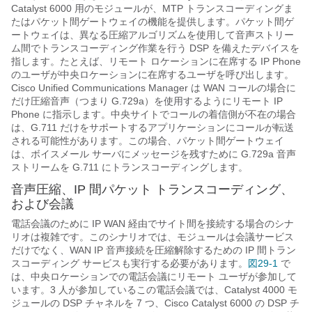
Catalyst 6000 用のモジュールが、MTP トランスコーディングま
たはパケット間ゲートウェイの機能を提供します。パケット間ゲ
ートウェイは、異なる圧縮アルゴリズムを使用して音声ストリー
ム間でトランスコーディング作業を行う DSP を備えたデバイスを
指します。たとえば、リモート ロケーションに在席する IP Phone
のユーザが中央ロケーションに在席するユーザを呼び出します。
Cisco Unified Communications Manager は WAN コールの場合に
だけ圧縮音声（つまり G.729a）を使用するようにリモート IP
Phone に指示します。中央サイトでコールの着信側が不在の場合
は、G.711 だけをサポートするアプリケーションにコールが転送
される可能性があります。この場合、パケット間ゲートウェイ
は、ボイスメール サーバにメッセージを残すために G.729a 音声
ストリームを G.711 にトランスコーディングします。
音声圧縮、IP 間パケット トランスコーディング、
および会議
電話会議のために IP WAN 経由でサイト間を接続する場合のシナ
リオは複雑です。このシナリオでは、モジュールは会議サービス
だけでなく、WAN IP 音声接続を圧縮解除するための IP 間トラン
スコーディング サービスも実行する必要があります。
図29-1
で
は、中央ロケーションでの電話会議にリモート ユーザが参加して
います。3 人が参加しているこの電話会議では、Catalyst 4000 モ
ジュールの DSP チャネルを 7 つ、Cisco Catalyst 6000 の DSP チ