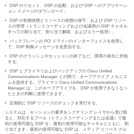
•
DSP のリセット、DSP の起動、および DSP へのアプリケーシ
ョン イメージのダウンロード。
•
DSP の初期状態とリソースの状態の保守、および DSP リソー
スの管理（トランスコーディングおよび会議用の DSP チャネル
すべての割り当て、割り当て解除、およびエラー処理）。
•
バックプレーンの PCI ドライバのインターフェイスを使用し
て、DSP 制御メッセージを送受信する。
•
DSP のクラッシュやセッションの終了など、障害の発生に対処
する。
•
DSP とプライマリおよびバックアップの Cisco Unified
Communications Manager との間で、キープアライブ メカニズ
ムを提供する。プライマリ Cisco Unified Communications
Manager は、このキープアライブを、DSP が使用できなくなっ
たときの判断に使用できます。
•
定期的に DSP リソースのチェックを実行する。
システムは、セッションの要求をシグナリング レイヤから受け取
ると、対応するプール（トランスコーディングまたは会議）で最
初の使用可能な DSP を、最初の使用可能なチャネルとともに、割
り当てます。最初の使用可能な DSP は、メディア リソース グル