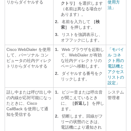
リからダイヤルする
使用方
クトリ］
を選択します
法」
（名前は異なる場合が
あります）。
2.
名前を入力して
［検
索］
を押します。
3.
リストを強調表示し、
オフフックにします。
Cisco WebDialer を使用
1.
Web ブラウザを起動し
「モバイ
して、パーソナル コン
て、WebDialer が有効
ル コネ
ピュータの社内ディレク
な社内ディレクトリの
クト用の
トリからダイヤルする
ページへ移動します。
電話機と
アクセス
2.
ダイヤルする番号をク
リストの
リックします。
設定」
話し中または呼び出し中
1.
ビジー音または呼出音
システム
の内線が応対可能になっ
が聞こえているとき
管理者
たときに、Cisco
に、
［折返し］
を押し
CallBack を使用して通
ます。
知を受信する
2.
切断します。回線がフ
リーの状態のときは、
電話機により通知され