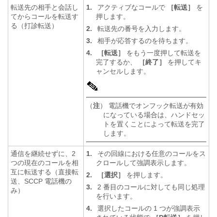
転送先の相手と会話し
1.
アクティブなコールで
［転送］
を
てからコールを転送す
押します。
る（打診転送）
2.
転送先の番号を入力します。
3.
相手が応答するのを待ちます。
4.
［転送］
をもう一度押して転送を
完了するか、
［終了］
を押してキ
ャンセルします。
（
注
） 電話機でオンフック転送が有効
になっている場合は、ハンドセッ
トを置くことによって転送を完了
します。
通信を継続せずに、2
1.
その回線における任意のコールをス
つの現在のコールを相
クロールして強調表示します。
互に転送する（直接転
2.
［選択］
を押します。
送、SCCP 電話機の
3.
2 番目のコールに対しても同じ処理
み）
を行います。
4.
選択したコールの 1 つが強調表示