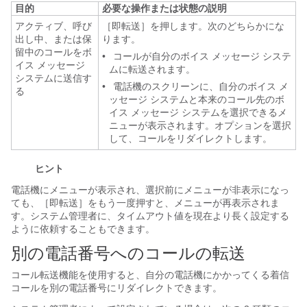
目的
必要な操作または状態の説明
アクティブ、呼び
［即転送］を押します。次のどちらかにな
出し中、または保
ります。
留中のコールをボ
•
コールが自分のボイス メッセージ システ
イス メッセージ
ムに転送されます。
システムに送信す
•
電話機のスクリーンに、自分のボイス メ
る
ッセージ システムと本来のコール先のボ
イス メッセージ システムを選択できるメ
ニューが表示されます。オプションを選択
して、コールをリダイレクトします。
ヒント
電話機にメニューが表示され、選択前にメニューが非表示になっ
ても、［即転送］をもう一度押すと、メニューが再表示されま
す。システム管理者に、タイムアウト値を現在より長く設定する
ように依頼することもできます。
別の電話番号へのコールの転送
コール転送機能を使用すると、自分の電話機にかかってくる着信
コールを別の電話番号にリダイレクトできます。