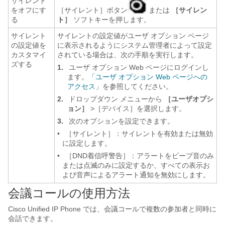
サイレント
をオフにす
［サイレント］ボタン
または
［サイレン
る
ト］
ソフトキーを押します。
サイレント
サイレントの設定値がユーザ オプション ページ
の設定値を
に表示されるようにシステム管理者によって設定
カスタマイ
されている場合は、次の手順を実行します。
ズする
1.
ユーザ オプション Web ページにログインし
ます。
「ユーザ オプション Web ページへの
アクセス」
を参照してください。
2.
ドロップダウン メニューから
［ユーザオプシ
ョン］
>［デバイス］を選択します。
3.
次のオプションを設定できます。
•
［サイレント］：サイレントを有効または無効
に設定します。
•
［DND着信呼警告］：アラートをビープ音のみ
または点滅のみに設定するか、すべての表示お
よび音声によるアラート通知を無効にします。
会議コールの使用方法
Cisco Unified IP Phone では、会議コールで複数の参加者と同時に
会話できます。