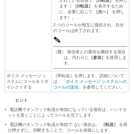
されている状態で
［D転送］
を押し
ます（
［D転送］
を表示するため
に、必要に応じて
［次へ］
を押し
ます）。
2 つのコールが相互に接続され、自分
のコールは終了されます。
（
注
） 発信者との通信を継続する場合
は、代わりに
［参加］
を使用しま
す。
ボイス メッセージ シ
［即転送］を押します。詳細について
ステムにコールをリダ
は、
「ボイス メッセージ システムへの
イレクトする
コールの送信」
を参照してください。
ヒント
•
電話機でオンフック転送が有効になっている場合は、ハンドセ
ットを置くことによってコールを完了します。
•
電話機のオンフック転送が有効で
ない
場合は、
［転送］
を再
び押さずに、切断することで、コールを保留にします。