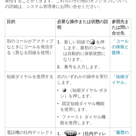
発信することができます。これらのその他のオプションについて
の詳細は、システム管理者にお問い合せください。
目的
必要な操作または状態の説
参照先ま
明
たは問い
合せ先
別のコールがアクティブ
「コール
1.
新しい回線で
を押
なときにコールを発信す
の保留と
します。最初のコール
る（異なる回線を使用）
復帰」
は自動的に保留状態に
なります。
2.
番号を入力します。
短縮ダイヤルを使用する
次のいずれかの操作を実行
「短縮ダ
します。
イヤル」
•
（短縮ダイヤル ボタ
ン）を押します。
•
固定短縮ダイヤル機能
を使用します。
•
ファースト ダイヤル機
能を使用します。
電話機の社内ディレクト
「履歴の
1.
>［社内ディレ