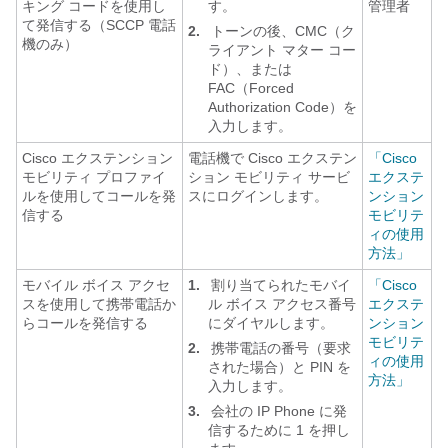
キング コードを使用し
す。
管理者
て発信する（SCCP 電話
2.
トーンの後、CMC（ク
機のみ）
ライアント マター コー
ド）、または
FAC（Forced
Authorization Code）を
入力します。
Cisco エクステンション
電話機で Cisco エクステン
「Cisco
モビリティ プロファイ
ション モビリティ サービ
エクステ
ルを使用してコールを発
スにログインします。
ンション
信する
モビリテ
ィの使用
方法」
モバイル ボイス アクセ
1.
割り当てられたモバイ
「Cisco
スを使用して携帯電話か
ル ボイス アクセス番号
エクステ
らコールを発信する
にダイヤルします。
ンション
モビリテ
2.
携帯電話の番号（要求
ィの使用
された場合）と PIN を
方法」
入力します。
3.
会社の IP Phone に発
信するために 1 を押し