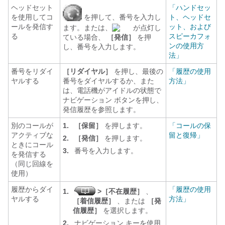
ヘッドセット
「ハンドセッ
を使用してコ
を押して、番号を入力し
ト、ヘッドセ
ールを発信す
ット、および
ます。または、
が点灯し
る
スピーカフォ
ている場合、
［発信］
を押
ンの使用方
し、番号を入力します。
法」
番号をリダイ
［リダイヤル］
を押し、最後の
「履歴の使用
ヤルする
番号をダイヤルするか、また
方法」
は、電話機がアイドルの状態で
ナビゲーション ボタンを押し、
発信履歴を参照します。
別のコールが
1.
［保留］
を押します。
「コールの保
アクティブな
留と復帰」
2.
［発信］
を押します。
ときにコール
3.
番号を入力します。
を発信する
（同じ回線を
使用）
履歴からダイ
「履歴の使用
1.
>［不在履歴］
、
ヤルする
方法」
［着信履歴］
、または
［発
信履歴］
を選択します。
2.
ナビゲーション キーを使用