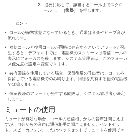
2.
必要に応じて、該当するコールまでスクロ
ールし、
［復帰］
を押します。
ヒント
•
コールが保留状態になっているとき、通常は音楽やビープ音が
流れます。
•
着信コールと復帰コールが同時に存在するというアラートが発
生すると、デフォルトでは、電話機のスクリーンは着信コールの
表示にフォーカスを移します。システム管理者は、このフォーカ
ス優先度の設定を変更できます。
•
共有回線を使用している場合、保留復帰の呼出音は、コールを
保留している電話機でのみ鳴ります。回線を共有する他の電話機
では鳴りません。
•
保留復帰のアラートが発生する間隔は、システム管理者が決定
します。
ミュートの使用
ミュートが有効な場合、コールの通信相手からの音声は聞こえま
すが、自分からの音声は通信相手に聞こえません。ハンドセッ
ト、スピーカフォン、またはヘッドセットでミュートを使用でき