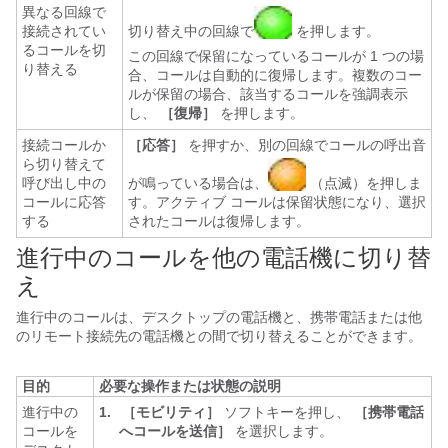
異なる回線で
接続されてい
切り替え中の回線で
を押します。
るコールを切
この回線で保留になっているコールが 1 つの場
り替える
合、コールは自動的に復帰します。複数のコー
ルが保留の場合、該当するコールを強調表示
し、
［復帰］
を押します。
接続コールか
［応答］
を押すか、別の回線でコールの呼出音
ら切り替えて
呼び出し中の
が鳴っている場合は、
（点滅）を押しま
コールに応答
す。アクティブ コールは保留状態になり、選択
する
されたコールは復帰します。
進行中のコールを他の電話機に切り替
え
進行中のコールは、デスクトップの電話機と、携帯電話または他
のリモート接続先の電話機との間で切り替えることができます。
目的
必要な操作または状態の説明
進行中の
1.
［モビリティ］
ソフトキーを押し、
［携帯電話
コールを
へコールを送信］
を選択します。