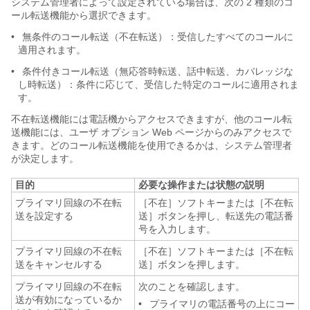
システム管理者によって設定されている場合は、次の 2 種類のコ
ール転送機能から選択できます。
•
無条件のコール転送（不在転送）：受信したすべてのコールに
適用されます。
•
条件付きコール転送（無応答時転送、話中転送、カバレッジな
し時転送）：条件に応じて、受信した特定のコールに適用されま
す。
不在転送機能には電話機からアクセスできますが、他のコール転
送機能には、ユーザ オプション Web ページからのみアクセスで
きます。どのコール転送機能を使用できるかは、システム管理者
が決定します。
目的
必要な操作または状態の説明
プライマリ回線の不在転
［不在］ソフトキーまたは［不在転
送を設定する
送］ボタンを押し、転送先の電話番
号を入力します。
プライマリ回線の不在転
［不在］ソフトキーまたは［不在転
送をキャンセルする
送］ボタンを押します。
プライマリ回線の不在転
次のことを確認します。
送が有効になっているか
•
プライマリの電話番号の上にコー