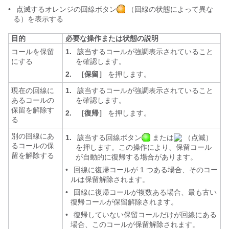
•
点滅するオレンジの回線ボタン
（回線の状態によって異な
る）を表示する
目的
必要な操作または状態の説明
コールを保留
1.
該当するコールが強調表示されていること
にする
を確認します。
2.
［保留］
を押します。
現在の回線に
1.
該当するコールが強調表示されていること
あるコールの
を確認します。
保留を解除す
2.
［復帰］
を押します。
る
別の回線にあ
1.
該当する回線ボタン
または
（点滅）
るコールの保
を押します。この操作により、保留コール
留を解除する
が自動的に復帰する場合があります。
•
回線に復帰コールが 1 つある場合、そのコー
ルは保留解除されます。
•
回線に復帰コールが複数ある場合、最も古い
復帰コールが保留解除されます。
•
復帰していない保留コールだけが回線にある
場合、このコールが保留解除されます。