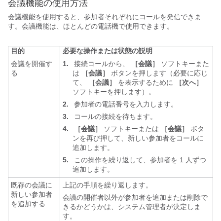
会議機能の使用方法
会議機能を使用すると、参加者それぞれにコールを発信できま
す。会議機能は、ほとんどの電話機で使用できます。
目的
必要な操作または状態の説明
会議を開催す
1.
接続コールから、
［会議］
ソフトキーまた
る
は
［会議］
ボタンを押します（必要に応じ
て、
［会議］
を表示するために
［次へ］
ソフトキーを押します）。
2.
参加者の電話番号を入力します。
3.
コールの接続を待ちます。
4.
［会議］
ソフトキーまたは
［会議］
ボタ
ンを再び押して、新しい参加者をコールに
追加します。
5.
この操作を繰り返して、参加者を 1 人ずつ
追加します。
既存の会議に
上記の手順を繰り返します。
新しい参加者
会議の開催者以外が参加者を追加または削除で
を追加する
きるかどうかは、システム管理者が決定しま
す。