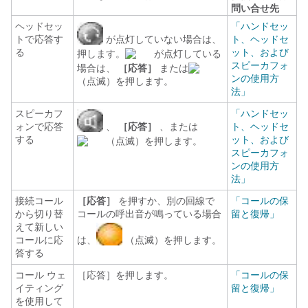
問い合せ先
ヘッドセッ
「ハンドセッ
トで応答す
が点灯していない場合は、
ト、ヘッドセ
る
ット、および
押します。
が点灯している
スピーカフォ
場合は、
［応答］
または
ンの使用方
（点滅）を押します。
法」
スピーカフ
「ハンドセッ
ォンで応答
、
［応答］
、または
ト、ヘッドセ
する
ット、および
（点滅）を押します。
スピーカフォ
ンの使用方
法」
接続コール
［応答］
を押すか、別の回線で
「コールの保
から切り替
コールの呼出音が鳴っている場合
留と復帰」
えて新しい
コールに応
は、
（点滅）を押します。
答する
コール ウェ
［応答］を押します。
「コールの保
イティング
留と復帰」
を使用して