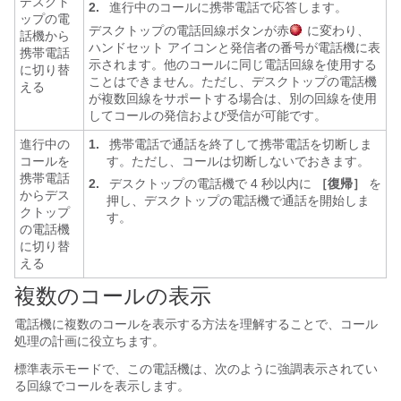
デスクト
2.
進行中のコールに携帯電話で応答します。
ップの電
デスクトップの電話回線ボタンが赤
に変わり、
話機から
ハンドセット アイコンと発信者の番号が電話機に表
携帯電話
示されます。他のコールに同じ電話回線を使用する
に切り替
ことはできません。ただし、デスクトップの電話機
える
が複数回線をサポートする場合は、別の回線を使用
してコールの発信および受信が可能です。
進行中の
1.
携帯電話で通話を終了して携帯電話を切断しま
コールを
す。ただし、コールは切断しないでおきます。
携帯電話
2.
デスクトップの電話機で 4 秒以内に
［復帰］
を
からデス
押し、デスクトップの電話機で通話を開始しま
クトップ
す。
の電話機
に切り替
える
複数のコールの表示
電話機に複数のコールを表示する方法を理解することで、コール
処理の計画に役立ちます。
標準表示モードで、この電話機は、次のように強調表示されてい
る回線でコールを表示します。