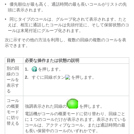
•
優先順位が最も高く、通話時間の最も長いコールがリストの先
頭に表示されます。
•
同じタイプのコールは、グループ化されて表示されます。たと
えば、相互に通話したコールは先頭付近に、そして保留状態のコ
ールは末尾付近にグループ化されます。
次に示すその他の方法を利用し、複数の回線の複数のコールを表
示できます。
目的
必要な操作または状態の説明
別の回
1.
を押します。
線のコ
2.
すぐに回線ボタン
を押します。
ールを
表示す
る
コール
の概要
強調表示された回線の
を押します。
モード
電話機がコールの概要モードに切り替わり、回線ごと
に切り
に 1 つのコールだけが表示されます。表示されている
替える
コールは、アクティブなコール、または通話時間の最
も長い保留中のコールのいずれかです。