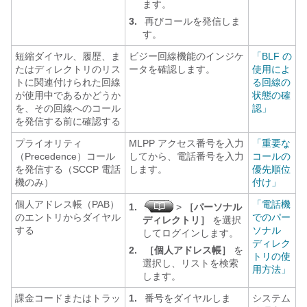
ます。
3.
再びコールを発信しま
す。
短縮ダイヤル、履歴、ま
ビジー回線機能のインジケ
「BLF の
たはディレクトリのリス
ータを確認します。
使用によ
トに関連付けられた回線
る回線の
が使用中であるかどうか
状態の確
を、その回線へのコール
認」
を発信する前に確認する
プライオリティ
MLPP アクセス番号を入力
「重要な
（Precedence）コール
してから、電話番号を入力
コールの
を発信する（SCCP 電話
します。
優先順位
機のみ）
付け」
個人アドレス帳（PAB）
「電話機
1.
>
［パーソナル
のエントリからダイヤル
でのパー
ディレクトリ］
を選択
する
ソナル
してログインします。
ディレク
2.
［個人アドレス帳］
を
トリの使
選択し、リストを検索
用方法」
します。
課金コードまたはトラッ
1.
番号をダイヤルしま
システム