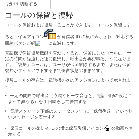
だけを切断する
コールの保留と復帰
コールを保留および復帰することができます。コールを保留にす
ると、保留アイコン
が発信者 ID の横に表示され、対応する
回線ボタンが緑
に点滅します。
電話機で保留
復帰機能を有効にすると、保留にしたコールは、一
定の時間が経過した後に復帰し、呼出音が再び鳴るようになりま
す。「復帰」コールは、ユーザが保留解除するまで、または保留
復帰がタイムアウトするまで保留状態のままです。
復帰コールの存在は、電話機の次のアクションによって示されま
す。
•
一定の間隔で呼出音（点滅やビープ音など、電話回線の設定に
よって異なる）を 1 回鳴らして警告する
•
電話スクリーン下部のステータス バーに「保留復帰」という短
いメッセージを表示する
•
保留コールの発信者 ID の横に保留復帰アイコン
の動画を表
示する