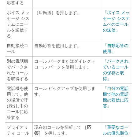
応答する
ボイス メッ
［即転送］を押します。
「ボイス メッ
セージ シス
セージ システ
テムにコー
ムへのコール
ルを送信す
の送信」
る
自動接続コ
自動応答を使用します。
「自動応答の
ール
使用」
別の電話機
コール パークまたはダイレクト
「パークされ
でパークさ
コール パークを使用します。
ているコール
れたコール
の保存と取
を取得する
得」
電話機を使
コール ピックアップを使用しま
「自分の電話
用して、他
す。
機で他の電話
の場所で呼
機の着信に応
び出し中の
答」
コールに応
答する
プライオリ
現在のコールを切断して
［応
「重要なコー
ティ コール
答］
を押します。
ルの優先順位