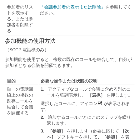
参加者のリス
「会議参加者の表示または削除」
を参照してく
トを表示す
ださい。
る、または参
加者を削除す
る
参加機能の使用方法
（SCCP 電話機のみ）
参加機能を使用すると、複数の既存のコールを結合して、自分が
参加者となる会議を開催できます。
目的
必要な操作または状態の説明
単一の電話回
1.
アクティブなコールで会議に含める別のコ
線上の複数の
ールを強調表示し、
［選択］
を押します。
既存コールを
選択したコールに、アイコン
が表示されま
結合して会議
す。
を開催する
2.
追加するコールごとにこのステップを繰り
返します。
3.
［参加］
を押します（必要に応じて
［次
へ］
ソフトキーを押し
て、［参加］
を表