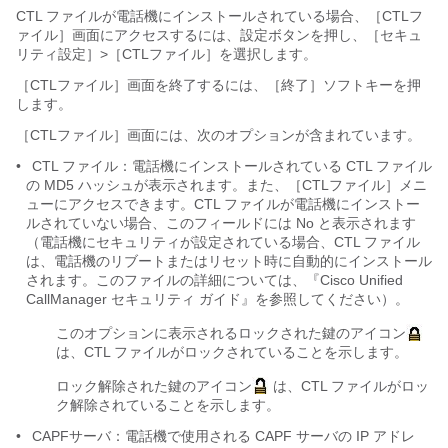
CTL ファイルが電話機にインストールされている場合、
［CTLフ
ァイル］画面にアクセスするには、設定ボタンを押し、［セキュ
リティ設定］>［CTLファイル］を選択します。
［CTLファイル］画面を終了するには、［終了］ソフトキーを押
します。
［CTLファイル］画面には、次のオプションが含まれています。
•
CTL ファイル：電話機にインストールされている CTL ファイル
の MD5 ハッシュが表示されます。また、［CTLファイル］メニ
ューにアクセスできます。CTL ファイルが電話機にインストー
ルされていない場合、このフィールドには No と表示されます
（電話機にセキュリティが設定されている場合、CTL ファイル
は、電話機のリブートまたはリセット時に自動的にインストール
されます。このファイルの詳細については、『Cisco Unified
CallManager セキュリティ ガイド』を参照してください）。
このオプションに表示されるロックされた鍵のアイコン
は、CTL ファイルがロックされていることを示します。
ロック解除された鍵のアイコン
は、CTL ファイルがロッ
ク解除されていることを示します。
•
CAPFサーバ：電話機で使用される CAPF サーバの IP アドレ