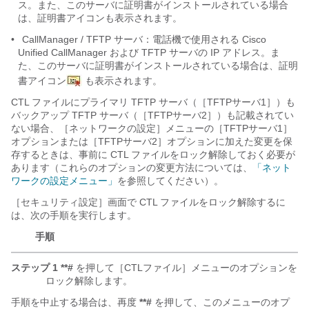
ス。また、このサーバに証明書がインストールされている場合
は、証明書アイコンも表示されます。
•
CallManager / TFTP サーバ：電話機で使用される Cisco
Unified CallManager および TFTP サーバの IP アドレス。ま
た、このサーバに証明書がインストールされている場合は、証明
書アイコン
も表示されます。
CTL ファイルにプライマリ TFTP サーバ（［TFTPサーバ1］）も
バックアップ TFTP サーバ（［TFTPサーバ2］）も記載されてい
ない場合、［ネットワークの設定］メニューの［TFTPサーバ1］
オプションまたは［TFTPサーバ2］オプションに加えた変更を保
存するときは、事前に
CTL ファイルをロック解除しておく必要が
あります（これらのオプションの変更方法については、
「ネット
ワークの設定メニュー」
を参照してください）。
［セキュリティ設定］画面で CTL ファイルをロック解除するに
は、次の手順を実行します。
手順
ステップ 1
**#
を押して［CTLファイル］メニューのオプションを
ロック解除します。
手順を中止する場合は、再度
**#
を押して、このメニューのオプ