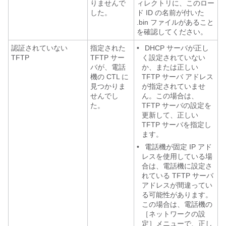
りませんで
ィレクトリに、このロー
した。
ド ID の名前が付いた
.bin ファイルがあること
を確認してください。
認証されていない
指定された
•
DHCP サーバが正し
TFTP
TFTP サー
く設定されていない
バが、電話
か、または正しい
機の CTL に
TFTP サーバ アドレス
見つかりま
が指定されていませ
せんでし
ん。この場合は、
た。
TFTP サーバの設定を
更新して、正しい
TFTP サーバを指定し
ます。
•
電話機が固定 IP アド
レスを使用している場
合は、電話機に設定さ
れている TFTP サーバ
アドレスが間違ってい
る可能性があります。
この場合は、電話機の
［ネットワークの設
定］メニューで、正し