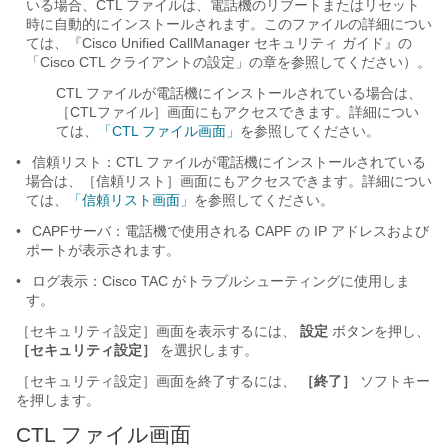
いる場合、CTL ファイルは、電話機のリブートまたはリセット
時に自動的にインストールされます。このファイルの詳細につい
ては、『Cisco Unified CallManager セキュリティ ガイド』の
「Cisco CTL クライアントの設定」の章を参照してください）。
CTL ファイルが電話機にインストールされている場合は、
［CTLファイル］画面にもアクセスできます。詳細につい
ては、
「CTL ファイル画面」
を参照してください。
•
信頼リスト：CTL ファイルが電話機にインストールされている
場合は、［信頼リスト］画面にもアクセスできます。詳細につい
ては、
「信頼リスト画面」
を参照してください。
•
CAPFサーバ：電話機で使用される CAPF の IP アドレスおよび
ポートが表示されます。
•
ログ表示：Cisco TAC がトラブルシューティングに使用しま
す。
［セキュリティ設定］画面を表示するには、
設定
ボタンを押し、
［セキュリティ設定］
を選択します。
［セキュリティ設定］画面を終了するには、
［終了］
ソフトキー
を押します。
CTL ファイル画面