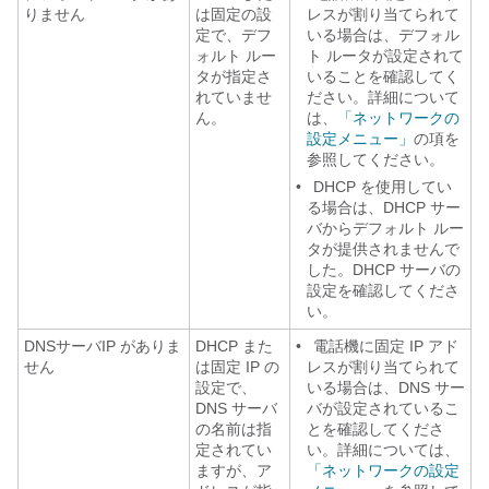
りません
は固定の設
レスが割り当てられて
定で、デフ
いる場合は、デフォル
ォルト ルー
ト ルータが設定されて
タが指定さ
いることを確認してく
れていませ
ださい。詳細について
ん。
は、
「ネットワークの
設定メニュー」
の項を
参照してください。
•
DHCP を使用してい
る場合は、DHCP サー
バからデフォルト ルー
タが提供されませんで
した。DHCP サーバの
設定を確認してくださ
い。
DNSサーバIP がありま
DHCP また
•
電話機に固定 IP アド
せん
は固定 IP の
レスが割り当てられて
設定で、
いる場合は、DNS サー
DNS サーバ
バが設定されているこ
の名前は指
とを確認してくださ
定されてい
い。詳細については、
ますが、ア
「ネットワークの設定