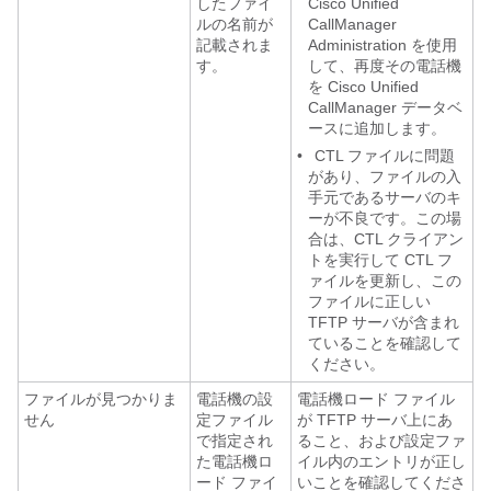
したファイ
Cisco Unified
ルの名前が
CallManager
記載されま
Administration を使用
す。
して、再度その電話機
を Cisco Unified
CallManager データベ
ースに追加します。
•
CTL ファイルに問題
があり、ファイルの入
手元であるサーバのキ
ーが不良です。この場
合は、CTL クライアン
トを実行して CTL フ
ァイルを更新し、この
ファイルに正しい
TFTP サーバが含まれ
ていることを確認して
ください。
ファイルが見つかりま
電話機の設
電話機ロード ファイル
せん
定ファイル
が TFTP サーバ上にあ
で指定され
ること、および設定ファ
た電話機ロ
イル内のエントリが正し
ード ファイ
いことを確認してくださ