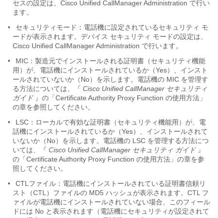
セスの設定は、Cisco Unified CallManager Administration で行い
ます。
•
セキュリティモード：電話機に設定されているセキュリティ モ
ードが表示されます。デバイス セキュリティ モードの設定は、
Cisco Unified CallManager Administration で行います。
•
MIC：製造元でインストールされる証明書（セキュリティ機能
用）が、電話機にインストールされているか（Yes）、インスト
ールされていないか（No）を示します。電話機の MIC を管理す
る方法については、『
Cisco Unified CallManager セキュリティ
ガイド
』の「Certificate Authority Proxy Function の使用方法」
の章を参照してください。
•
LSC：
ローカルで有効な証明書（セキュリティ機能用）が、電
話機にインストールされているか（Yes）、インストールされて
いないか（No）を示します。電話機の LSC を管理する方法につ
いては、『
Cisco Unified CallManager セキュリティ ガイド
』
の「Certificate Authority Proxy Function の使用方法」の章を参
照してください。
•
CTLファイル：電話機にインストールされている証明書信頼リ
スト（CTL）ファイルの MD5 ハッシュが表示されます。CTL フ
ァイルが電話機にインストールされていない場合、このフィール
ドには No と表示されます（電話機にセキュリティが設定されて