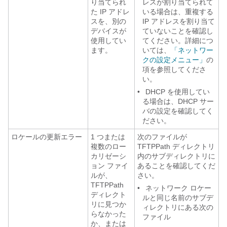
り当てられ
レスが割り当てられて
た IP アドレ
いる場合は、重複する
スを、別の
IP アドレスを割り当て
デバイスが
ていないことを確認し
使用してい
てください。詳細につ
ます。
いては、
「ネットワー
クの設定メニュー」
の
項を参照してくださ
い。
•
DHCP を使用してい
る場合は、DHCP サー
バの設定を確認してく
ださい。
ロケールの更新エラー
1 つまたは
次のファイルが
複数のロー
TFTPPath ディレクトリ
カリゼーシ
内のサブディレクトリに
ョン ファイ
あることを確認してくだ
ルが、
さい。
TFTPPath
•
ネットワーク ロケー
ディレクト
ルと同じ名前のサブデ
リに見つか
ィレクトリにある次の
らなかった
ファイル
か、または