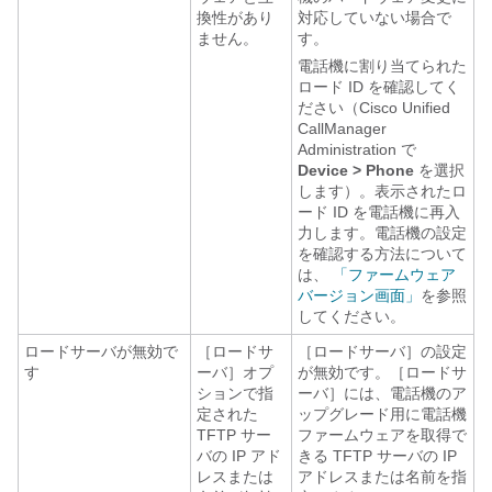
換性があり
対応していない場合で
ません。
す。
電話機に割り当てられた
ロード ID を確認してく
ださい（Cisco Unified
CallManager
Administration で
Device > Phone
を選択
します）。表示されたロ
ード ID を電話機に再入
力します。電話機の設定
を確認する方法について
は、
「ファームウェア
バージョン画面」
を参照
してください。
ロードサーバが無効で
［ロードサ
［ロードサーバ］の設定
す
ーバ］オプ
が無効です。［ロードサ
ションで指
ーバ］には、電話機のア
定された
ップグレード用に電話機
TFTP サー
ファームウェアを取得で
バの IP アド
きる TFTP サーバの IP
レスまたは
アドレスまたは名前を指