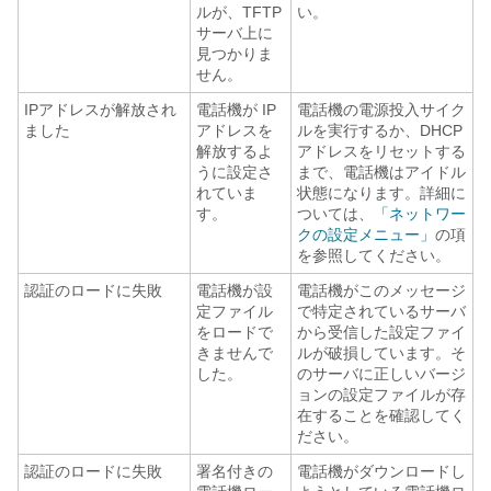
ルが、TFTP
い。
サーバ上に
見つかりま
せん。
IPアドレスが解放され
電話機が IP
電話機の電源投入サイク
ました
アドレスを
ルを実行するか、DHCP
解放するよ
アドレスをリセットする
うに設定さ
まで、電話機はアイドル
れていま
状態になります。詳細に
す。
ついては、
「ネットワー
クの設定メニュー」
の項
を参照してください。
認証のロードに失敗
電話機が設
電話機がこのメッセージ
定ファイル
で特定されているサーバ
をロードで
から受信した設定ファイ
きませんで
ルが破損しています。そ
した。
のサーバに正しいバージ
ョンの設定ファイルが存
在することを確認してく
ださい。
認証のロードに失敗
署名付きの
電話機がダウンロードし