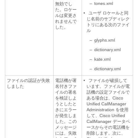
–
tones.xml
無効でし
た。ロケー
•
ユーザ ロケールと同
ルは変更さ
じ名前のサブディレク
れませんで
トリにある次のファイ
した。
ル
–
glyphs.xml
–
dictionary.xml
–
kate.xml
–
dictionary.xml
ファイルの認証が失敗
電話機が署
•
ファイルが破損して
しました
名付きファ
います。ファイルが電
イルの署名
話機の設定ファイルで
を検証しよ
ある場合は、Cisco
うとしたと
Unified CallManager
きにエラー
Administration を使用
が発生しま
して、Cisco Unified
した。この
CallManager データベ
メッセージ
ースからその電話機を
には、失敗
削除します。次に、