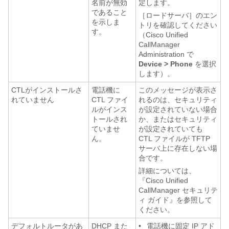
名前が無効
定します。
であること
［ロードサーバ］のエン
を示しま
トリを確認してください
す。
（Cisco Unified
CallManager
Administration で
Device > Phone
を選択
します）。
CTLがインストールさ
電話機に
このメッセージが表示さ
れていません
CTL ファイ
れるのは、セキュリティ
ルがインス
が設定されていない場合
トールされ
か、またはセキュリティ
ていませ
が設定されていても
ん。
CTL ファイルが TFTP
サーバ上に存在しない場
合です。
詳細については、
『Cisco Unified
CallManager セキュリテ
ィ ガイド』を参照して
ください。
デフォルトルータがあ
DHCP また
•
電話機に固定 IP アド