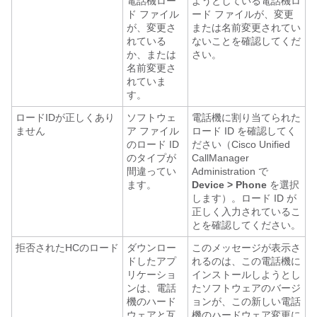
電話機ロー
ようとしている電話機ロ
ド ファイル
ード ファイルが、変更
が、変更さ
または名前変更されてい
れている
ないことを確認してくだ
か、または
さい。
名前変更さ
れていま
す。
ロードIDが正しくあり
ソフトウェ
電話機に割り当てられた
ません
ア ファイル
ロード ID を確認してく
のロード ID
ださい（Cisco Unified
のタイプが
CallManager
間違ってい
Administration で
ます。
Device > Phone
を選択
します）。ロード ID が
正しく入力されているこ
とを確認してください。
拒否されたHCのロード
ダウンロー
このメッセージが表示さ
ドしたアプ
れるのは、この電話機に
リケーショ
インストールしようとし
ンは、電話
たソフトウェアのバージ
機のハード
ョンが、この新しい電話
ウェアと互
機のハードウェア変更に