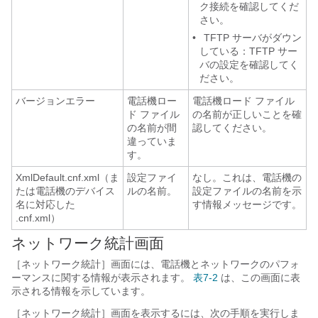
ク接続を確認してくだ
さい。
•
TFTP サーバがダウン
している：TFTP サー
バの設定を確認してく
ださい。
バージョンエラー
電話機ロー
電話機ロード ファイル
ド ファイル
の名前が正しいことを確
の名前が間
認してください。
違っていま
す。
XmlDefault.cnf.xml（ま
設定ファイ
なし。これは、電話機の
たは電話機のデバイス
ルの名前。
設定ファイルの名前を示
名に対応した
す情報メッセージです。
.cnf.xml）
ネットワーク統計画面
［ネットワーク統計］画面には、電話機とネットワークのパフォ
ーマンスに関する情報が表示されます。
表7-2
は、この画面に表
示される情報を示しています。
［ネットワーク統計］画面を表示するには、次の手順を実行しま