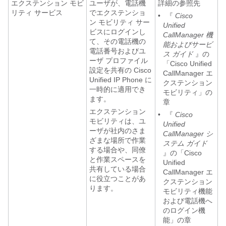
エクステンション モビ
ユーザが、電話機
詳細の参照先
リティ サービス
でエクステンショ
•
『
Cisco
ン モビリティ サー
Unified
ビスにログインし
CallManager 機
て、その電話機の
能およびサービ
電話番号およびユ
ス ガイド
』の
ーザ プロファイル
「Cisco Unified
設定を共有の Cisco
CallManager エ
Unified IP Phone に
クステンション
一時的に適用でき
モビリティ」の
ます。
章
エクステンション
•
『
Cisco
モビリティは、ユ
Unified
ーザが社内のさま
CallManager シ
ざまな場所で作業
ステム ガイド
する場合や、同僚
』の「Cisco
と作業スペースを
Unified
共有している場合
CallManager エ
に役立つことがあ
クステンション
ります。
モビリティ機能
および電話機へ
のログイン機
能」の章