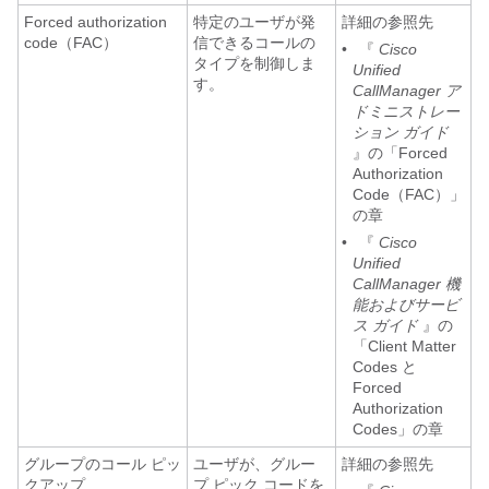
Forced authorization
特定のユーザが発
詳細の参照先
code（FAC）
信できるコールの
•
『
Cisco
タイプを制御しま
Unified
す。
CallManager ア
ドミニストレー
ション ガイド
』の「Forced
Authorization
Code（FAC）」
の章
•
『
Cisco
Unified
CallManager 機
能およびサービ
ス ガイド
』の
「Client Matter
Codes と
Forced
Authorization
Codes」の章
グループのコール ピッ
ユーザが、グルー
詳細の参照先
クアップ
プ ピック コードを