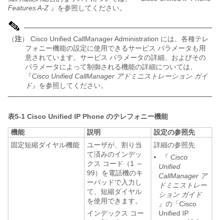
Features A-Z
』を参照してください。
（
注
） Cisco Unified CallManager Administration には、各種テレ
フォニー機能の設定に使用できるサービス パラメータも用
意されています。サービス パラメータの詳細、およびその
パラメータによって制御される機能の詳細については、
『
Cisco Unified CallManager アドミニストレーション ガイ
ド
』を参照してください。
表5-1
Cisco Unified IP Phone のテレフォニー機能
機能
説明
設定の参照先
固定短縮ダイヤル機能
ユーザが、割り当
詳細の参照先
て済みのインデッ
•
『
Cisco
クス コード（1 ～
Unified
99）を電話機のキ
CallManager ア
ーパッドで入力し
ドミニストレー
て、短縮ダイヤル
ション ガイド
を使用できます。
』の「Cisco
インデックス コー
Unified IP