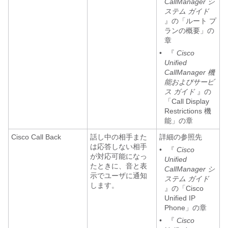
CallManager シ
ステム ガイド
』の「ルート プ
ランの概要」の
章
•
『
Cisco
Unified
CallManager 機
能およびサービ
ス ガイド
』の
「Call Display
Restrictions 機
能」の章
Cisco Call Back
話し中の相手また
詳細の参照先
は応答しない相手
•
『
Cisco
が対応可能になっ
Unified
たときに、音と表
CallManager シ
示でユーザに通知
ステム ガイド
します。
』の「Cisco
Unified IP
Phone」の章
•
『
Cisco