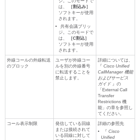
ジ。このモードで
は、
［割込み］
ソフトキーが使用
されます。
•
共有会議ブリッ
ジ。このモードで
は、
［C割込］
ソフトキーが使用
されます。
外線コールの外線転送
ユーザが外線コー
詳細については、
のブロック
ルを別の外線番号
『
Cisco Unified
に転送することを
CallManager 機能
禁止します。
およびサービス
ガイド
』の
「External Call
Transfer
Restrictions 機
能」の章を参照し
てください。
コール表示制限
発信している回線
詳細の参照先
または接続されて
•
『
Cisco
いる回線に対して
Unified