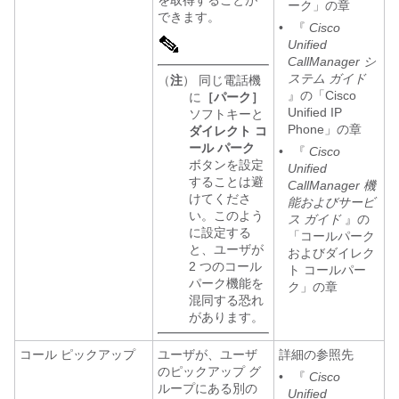
を取得することが
ーク」の章
できます。
•
『
Cisco
Unified
CallManager シ
ステム ガイド
（
注
） 同じ電話機
』の「Cisco
に
［パーク］
Unified IP
ソフトキーと
Phone」の章
ダイレクト コ
ール パーク
•
『
Cisco
ボタンを設定
Unified
することは避
CallManager 機
けてくださ
能およびサービ
い。このよう
ス ガイド
』の
に設定する
「コールパーク
と、ユーザが
およびダイレク
2 つのコール
ト コールパー
パーク機能を
ク」の章
混同する恐れ
があります。
コール ピックアップ
ユーザが、ユーザ
詳細の参照先
のピックアップ グ
•
『
Cisco
ループにある別の
Unified