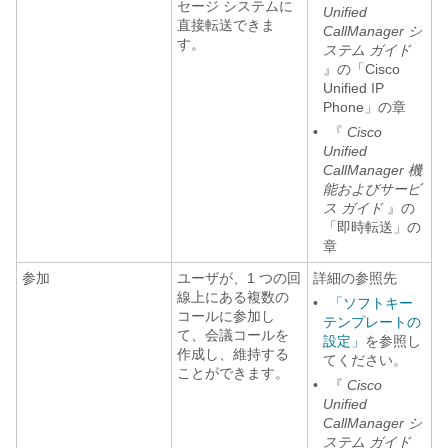
セージ システムに
Unified
直接転送できま
CallManager シ
す。
ステム ガイド
』の「Cisco
Unified IP
Phone」の章
•
『
Cisco
Unified
CallManager 機
能およびサービ
ス ガイド
』の
「即時転送」の
章
参加
ユーザが、1 つの回
詳細の参照先
線上にある複数の
•
「ソフトキー
コールに参加し
テンプレートの
て、会議コールを
設定」
を参照し
作成し、維持する
てください。
ことができます。
•
『
Cisco
Unified
CallManager シ
ステム ガイド