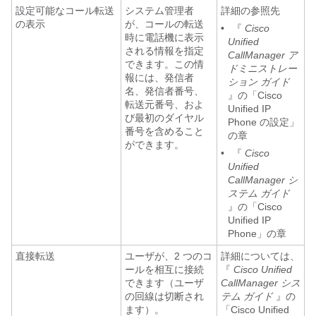
設定可能なコール転送
システム管理者
詳細の参照先
の表示
が、コールの転送
•
『
Cisco
時に電話機に表示
Unified
される情報を指定
CallManager ア
できます。この情
ドミニストレー
報には、発信者
ション ガイド
名、発信者番号、
』の「Cisco
転送元番号、およ
Unified IP
び最初のダイヤル
Phone の設定」
番号を含めること
の章
ができます。
•
『
Cisco
Unified
CallManager シ
ステム ガイド
』の「Cisco
Unified IP
Phone」の章
直接転送
ユーザが、2 つのコ
詳細については、
ールを相互に接続
『
Cisco Unified
できます（ユーザ
CallManager シス
の回線は切断され
テム ガイド
』の
ます）。
「Cisco Unified