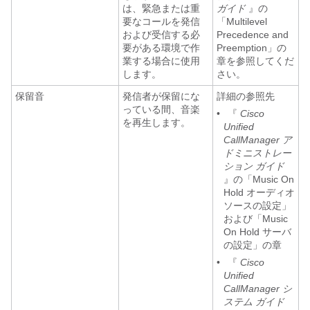
は、緊急または重
ガイド
』の
要なコールを発信
「Multilevel
および受信する必
Precedence and
要がある環境で作
Preemption」の
業する場合に使用
章を参照してくだ
します。
さい。
保留音
発信者が保留にな
詳細の参照先
っている間、音楽
•
『
Cisco
を再生します。
Unified
CallManager ア
ドミニストレー
ション ガイド
』の「Music On
Hold オーディオ
ソースの設定」
および「Music
On Hold サーバ
の設定」の章
•
『
Cisco
Unified
CallManager シ
ステム ガイド