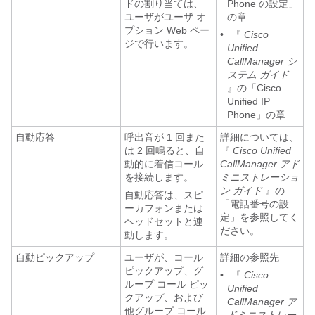
ドの割り当ては、
Phone の設定」
ユーザがユーザ オ
の章
プション Web ペー
•
『
Cisco
ジで行います。
Unified
CallManager シ
ステム ガイド
』の「Cisco
Unified IP
Phone」の章
自動応答
呼出音が 1 回また
詳細については、
は 2 回鳴ると、自
『
Cisco Unified
動的に着信コール
CallManager アド
を接続します。
ミニストレーショ
ン ガイド
』の
自動応答は、スピ
「電話番号の設
ーカフォンまたは
定」を参照してく
ヘッドセットと連
ださい。
動します。
自動ピックアップ
ユーザが、コール
詳細の参照先
ピックアップ、グ
•
『
Cisco
ループ コール ピッ
Unified
クアップ、および
CallManager ア
他グループ コール