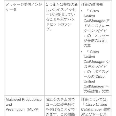
メッセージ受信インジ
1 つまたは複数の新
詳細の参照先
ケータ
しいボイス メッセ
•
『
Cisco
ージが着信してい
Unified
ることを示すハン
CallManager ア
ドセットのラン
ドミニストレー
プ。
ション ガイド
』の「メッセー
ジ受信の設定」
の章
•
『
Cisco
Unified
CallManager シ
ステム ガイド
』の「ボイスメ
ールの Cisco
Unified
CallManager へ
の接続性」の章
Multilevel Precedence
電話システム内で
詳細については、
and
コールに優先順位
『
Cisco Unified
Preemption（MLPP）
を付けることがで
CallManager 機能
きます。この機能
およびサービス