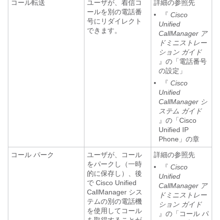
コール転送
ユーザが、着信コ
詳細の参照先
ールを別の電話番
•
『
Cisco
号にリダイレクト
Unified
できます。
CallManager ア
ドミニストレー
ション ガイド
』の「電話番号
の設定」
•
『
Cisco
Unified
CallManager シ
ステム ガイド
』の「Cisco
Unified IP
Phone」の章
コール パーク
ユーザが、コール
詳細の参照先
をパークし（一時
•
『
Cisco
的に保存し）、後
Unified
で Cisco Unified
CallManager ア
CallManager シス
ドミニストレー
テムの別の電話機
ション ガイド
を使用してコール
』の「コール パ