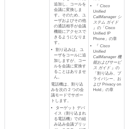
追加し、コールを
•
『
Cisco
会議に変換しま
Unified
す。そのため、ユ
CallManager シ
ーザおよびその他
ステム ガイド
の通話相手が会議
』の「Cisco
機能にアクセスで
Unified IP
きるようになりま
Phone」の章
す。
•
『
Cisco
•
割り込みは、ユ
Unified
ーザをコールに追
CallManager 機
加しますが、コー
能およびサービ
ルを会議に変換す
ス ガイド
』の
ることはありませ
「割り込み、プ
ん。
ライバシー、お
電話機は、割り込
よび Privacy on
みを次の 2 つの会
Hold」の章
議モードでサポー
トします。
•
ターゲット デバ
イス（割り込まれ
る電話機）での組
み込み会議ブリッ