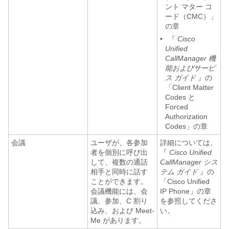
ント マター コ
ード（CMC）」
の章
•
『
Cisco
Unified
CallManager 機
能およびサービ
ス ガイド
』の
「Client Matter
Codes と
Forced
Authorization
Codes」の章
会議
ユーザが、各参加
詳細については、
者を個別に呼び出
『
Cisco Unified
して、複数の通話
CallManager シス
相手と同時に話す
テム ガイド
』の
ことができます。
「Cisco Unified
会議機能には、会
IP Phone」の章
議、参加、C 割り
を参照してくださ
込み、および Meet-
い。
Me があります。