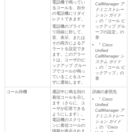
電話機で鳴ってい
CallManager ア
るコールを、自分
ドミニストレー
の電話機にリダイ
ション ガイド
レクトできます。
』の「コール ピ
電話機のプライマ
ックアップ グル
リ回線に対して、
ープの設定」の
音、表示、または
章
その両方によるア
•
『
Cisco
ラートを設定でき
Unified
ます。このアラー
CallManager シ
トは、ユーザのピ
ステム ガイド
ックアップ グルー
』の「コール ピ
プでコールが鳴っ
ックアップ」の
ていることをユー
章
ザに通知します。
コール待機
通話中に鳴る別の
詳細の参照先
着信コールを示し
•
『
Cisco
ます（さらに、ユ
Unified
ーザが応答できる
CallManager ア
ようにします）。
ドミニストレー
電話機のスクリー
ション ガイド
ンに着信コールの
』の「Cisco
情報が表示されま