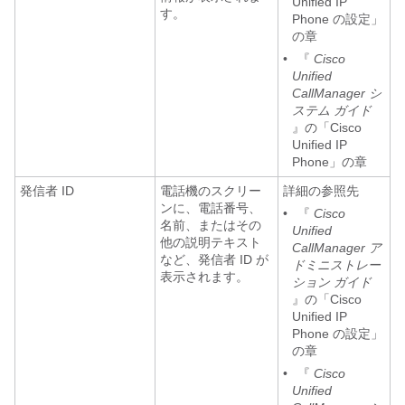
Unified IP
す。
Phone の設定」
の章
•
『
Cisco
Unified
CallManager シ
ステム ガイド
』の「Cisco
Unified IP
Phone」の章
発信者 ID
電話機のスクリー
詳細の参照先
ンに、電話番号、
•
『
Cisco
名前、またはその
Unified
他の説明テキスト
CallManager ア
など、発信者 ID が
ドミニストレー
表示されます。
ション ガイド
』の「Cisco
Unified IP
Phone の設定」
の章
•
『
Cisco
Unified