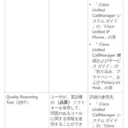
•
『
Cisco
Unified
CallManager シ
ステム ガイド
』の「Cisco
Unified IP
Phone」の章
•
『
Cisco
Unified
CallManager 機
能およびサービ
ス ガイド
』の
「割り込み、プ
ライバシー、お
よび Privacy on
Hold」の章
Quality Reporting
ユーザが、電話機
詳細の参照先
Tool（QRT）
の
［品質］
ソフト
•
『
Cisco
キーを使用して、
Unified
問題のあるコール
CallManager シ
に関する情報を送
ステム ガイド
信することができ
』の「Cisco