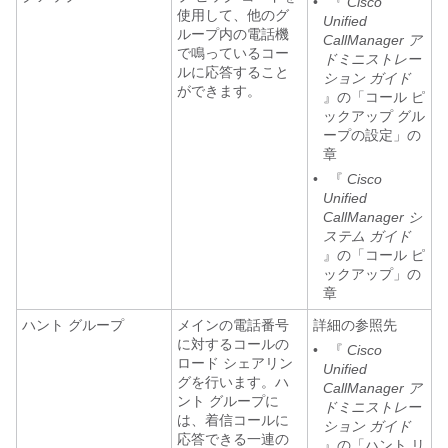
•
『
Cisco
使用して、他のグ
Unified
ループ内の電話機
CallManager ア
で鳴っているコー
ドミニストレー
ルに応答すること
ション ガイド
ができます。
』の「コール ピ
ックアップ グル
ープの設定」の
章
•
『
Cisco
Unified
CallManager シ
ステム ガイド
』の「コール ピ
ックアップ」の
章
ハント グループ
メインの電話番号
詳細の参照先
に対するコールの
•
『
Cisco
ロード シェアリン
Unified
グを行います。ハ
CallManager ア
ント グループに
ドミニストレー
は、着信コールに
ション ガイド
応答できる一連の
』の「ハント リ