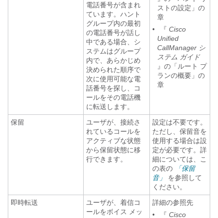
電話番号が含まれ
ストの設定」の
ています。ハント
章
グループ内の最初
•
『
Cisco
の電話番号が話し
Unified
中である場合、シ
CallManager シ
ステムはグループ
ステム ガイド
内で、あらかじめ
』の「ルート プ
決められた順序で
ランの概要」の
次に使用可能な電
章
話番号を探し、コ
ールをその電話機
に転送します。
保留
ユーザが、接続さ
設定は不要です。
れているコールを
ただし、保留音を
アクティブな状態
使用する場合は設
から保留状態に移
定が必要です。詳
行できます。
細については、こ
の表の
「保留
音」
を参照して
ください。
即時転送
ユーザが、着信コ
詳細の参照先
ールをボイス メッ
•
『
Cisco