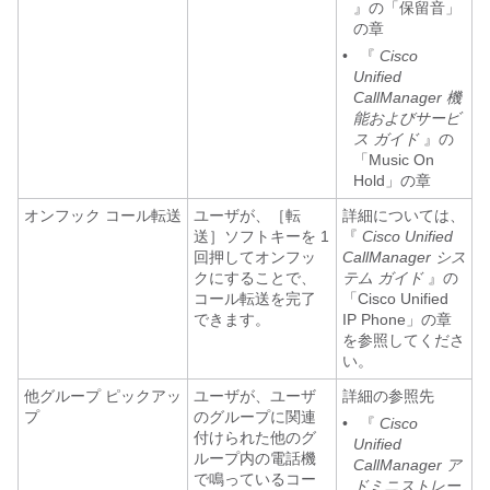
』の「保留音」
の章
•
『
Cisco
Unified
CallManager 機
能およびサービ
ス ガイド
』の
「Music On
Hold」の章
オンフック コール転送
ユーザが、［転
詳細については、
送］ソフトキーを 1
『
Cisco Unified
回押してオンフッ
CallManager シス
クにすることで、
テム ガイド
』の
コール転送を完了
「Cisco Unified
できます。
IP Phone」の章
を参照してくださ
い。
他グループ ピックアッ
ユーザが、ユーザ
詳細の参照先
プ
のグループに関連
•
『
Cisco
付けられた他のグ
Unified
ループ内の電話機
CallManager ア
で鳴っているコー
ドミニストレー