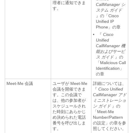
理者に通知できま
CallManager シ
す。
ステム ガイド
』の「Cisco
Unified IP
Phone」の章
•
『
Cisco
Unified
CallManager 機
能およびサービ
ス ガイド
』の
「Malicious Call
Identification」
の章
Meet-Me 会議
ユーザが Meet-Me
詳細については、
会議を開催できま
『
Cisco Unified
す。この会議で
CallManager アド
は、他の参加者が
ミニストレーショ
スケジュールされ
ン ガイド
』の
た時刻にあらかじ
「Meet-Me
め決められた電話
Number/Pattern
番号を呼び出しま
の設定」の章を参
す。
照してください。