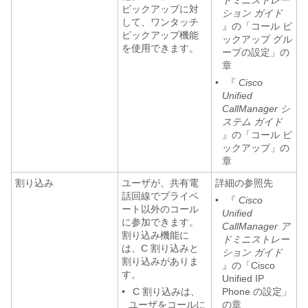
ドミニストレー
ピックアップに対
ション ガイド
して、ワンタッチ
』の「コール ピ
ピックアップ機能
ックアップ グル
を使用できます。
ープの設定」の
章
•
『
Cisco
Unified
CallManager シ
ステム ガイド
』の「コール ピ
ックアップ」の
章
割り込み
ユーザが、共有電
詳細の参照先
話回線でプライベ
•
『
Cisco
ート以外のコール
Unified
に参加できます。
CallManager ア
割り込み機能に
ドミニストレー
は、C 割り込みと
ション ガイド
割り込みがありま
』の「Cisco
す。
Unified IP
•
C 割り込みは、
Phone の設定」
ユーザをコールに
の章