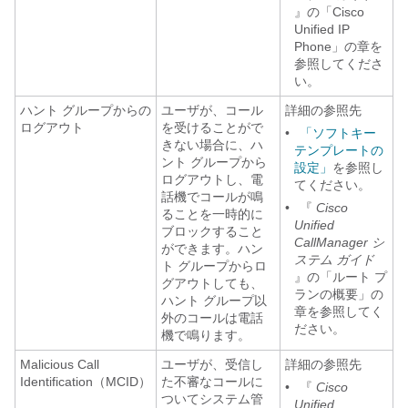
』の「Cisco
Unified IP
Phone」の章を
参照してくださ
い。
ハント グループからの
ユーザが、コール
詳細の参照先
ログアウト
を受けることがで
•
「ソフトキー
きない場合に、ハ
テンプレートの
ント グループから
設定」
を参照し
ログアウトし、電
てください。
話機でコールが鳴
•
『
Cisco
ることを一時的に
Unified
ブロックすること
CallManager シ
ができます。ハン
ステム ガイド
ト グループからロ
』の「ルート プ
グアウトしても、
ランの概要」の
ハント グループ以
章を参照してく
外のコールは電話
ださい。
機で鳴ります。
Malicious Call
ユーザが、受信し
詳細の参照先
Identification（MCID）
た不審なコールに
•
『
Cisco
ついてシステム管
Unified