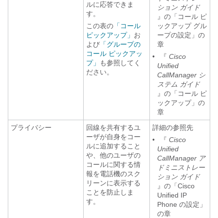
ルに応答できま
ション ガイド
す。
』の「コール ピ
この表の
「コール
ックアップ グル
ピックアップ」
お
ープの設定」の
よび
「グループの
章
コール ピックアッ
•
『
Cisco
プ」
も参照してく
Unified
ださい。
CallManager シ
ステム ガイド
』の「コール ピ
ックアップ」の
章
プライバシー
回線を共有するユ
詳細の参照先
ーザが自身をコー
•
『
Cisco
ルに追加すること
Unified
や、他のユーザの
CallManager ア
コールに関する情
ドミニストレー
報を電話機のスク
ション ガイド
リーンに表示する
』の「Cisco
ことを防止しま
Unified IP
す。
Phone の設定」
の章