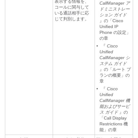
表示する情報を、
CallManager ア
コールに関与して
ドミニストレー
いる通話相手に応
ション ガイド
じて判別します。
』の「Cisco
Unified IP
Phone の設定」
の章
•
『
Cisco
Unified
CallManager シ
ステム ガイド
』の「ルート プ
ランの概要」の
章
•
『
Cisco
Unified
CallManager 機
能およびサービ
ス ガイド
』の
「Call Display
Restrictions 機
能」の章