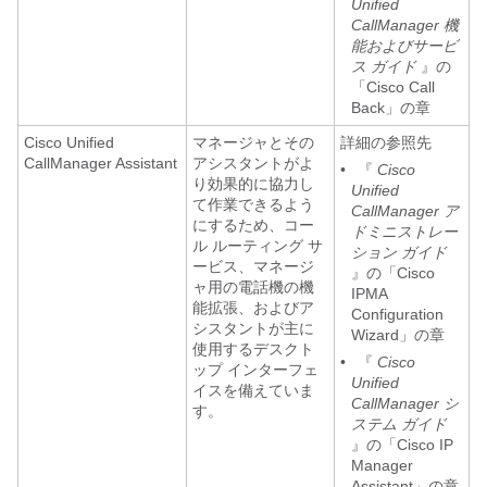
Unified
CallManager 機
能およびサービ
ス ガイド
』の
「Cisco Call
Back」の章
Cisco Unified
マネージャとその
詳細の参照先
CallManager Assistant
アシスタントがよ
•
『
Cisco
り効果的に協力し
Unified
て作業できるよう
CallManager ア
にするため、コー
ドミニストレー
ル ルーティング サ
ション ガイド
ービス、マネージ
』の「Cisco
ャ用の電話機の機
IPMA
能拡張、およびア
Configuration
シスタントが主に
Wizard」の章
使用するデスクト
•
『
Cisco
ップ インターフェ
Unified
イスを備えていま
CallManager シ
す。
ステム ガイド
』の「Cisco IP
Manager
Assistant」の章