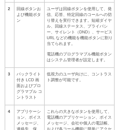
2
回線ボタンお
ユーザは回線ボタンを使用して、発
よび機能ボタ
信、応答、特定回線のコールへの切
ン
り替えを実行できます。短縮ダイヤ
ル、回線ステータス、プライバシ
ー、サイレント（DND）、サービス
URL などの機能を機能ボタンに割り
当てられます。
電話機のプログラマブル機能ボタン
はシステム管理者が設定します。
3
バックライト
低視力のユーザ向けに、コントラス
付き LCD 画
ト調整が可能です。
面およびプロ
グラマブル コ
ントラスト
4
アプリケーシ
これらの大きなボタンを使用して、
ョン、ボイス
電話機のアプリケーション、ボイス
メッセージ、
メッセージ、会社や個人の電話帳、
連絡先、保
および各コール機能に簡単にアクセ