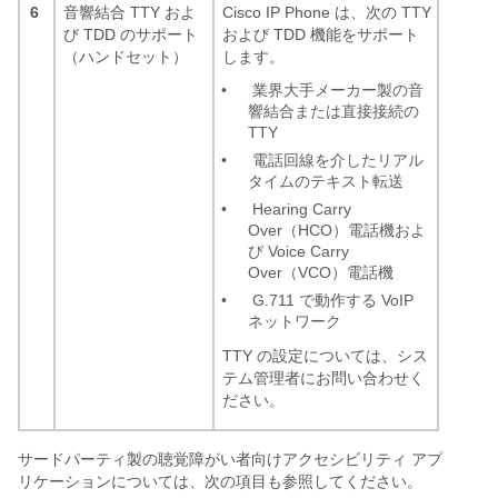
6
音響結合 TTY およ
Cisco IP Phone は、次の TTY
び TDD のサポート
および TDD 機能をサポート
（ハンドセット）
します。
•
業界大手メーカー製の音
響結合または直接接続の
TTY
•
電話回線を介したリアル
タイムのテキスト転送
•
Hearing Carry
Over（HCO）電話機およ
び Voice Carry
Over（VCO）電話機
•
G.711 で動作する VoIP
ネットワーク
TTY の設定については、シス
テム管理者にお問い合わせく
ださい。
サードパーティ製の聴覚障がい者向けアクセシビリティ アプ
リケーションについては、次の項目も参照してください。