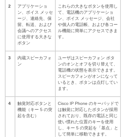
2
アプリケーショ
これらの大きなボタンを使用し
ン、ボイス メッセ
て、電話機のアプリケーショ
ージ、連絡先、保
ン、ボイス メッセージ、会社
留、転送、および
や個人の電話帳、および各コー
会議へのアクセス
ル機能に簡単にアクセスできま
に使用する大きな
す。
ボタン
3
内蔵スピーカフォ
ユーザはスピーカフォン ボタ
ン
ンのオンとオフを切り替えて、
電話機の状態を表示できます。
スピーカフォンがオンになって
いるとき、ボタンは点灯してい
ます。
4
触覚対応ボタンと
Cisco IP Phone のキーパッドで
機能（キー 5 の突
は触覚に対応したボタンが採用
起を含む）
されており、既存の電話と同じ
使い慣れた位置のキーを使用
し、キー 5 の突起を「基点」と
して簡単に移動できます。