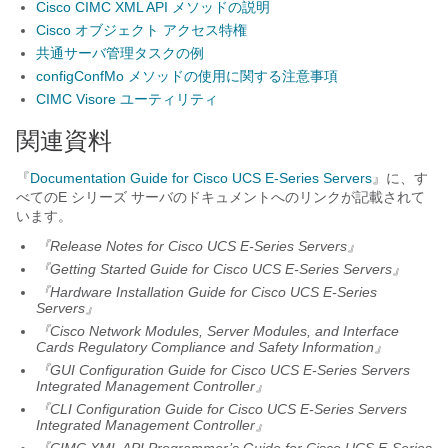
Cisco CIMC XML API メソッドの説明
Cisco オブジェクト アクセス特権
共通サーバ管理タスクの例
configConfMo メソッドの使用に関する注意事項
CIMC Visore ユーティリティ
関連資料
『
Documentation Guide for Cisco UCS E-Series Servers
』に、す
べての
E シリーズ サーバ
のドキュメントへのリンクが記載されて
います。
『Release Notes for
Cisco UCS E-Series Servers
』
『Getting Started Guide for
Cisco UCS E-Series Servers
』
『Hardware Installation Guide for
Cisco UCS E-Series
Servers
』
『Cisco Network Modules, Server Modules, and Interface
Cards Regulatory Compliance and Safety Information』
『GUI Configuration Guide for
Cisco UCS E-Series Servers
Integrated Management Controller』
『CLI Configuration Guide for
Cisco UCS E-Series Servers
Integrated Management Controller』