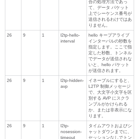
合の処理方法であっ
て、データ パケット
上でシーケンス番号が
送信されるわけではあ
りません。
26
9
1
l2tp-hello-
hello キープアライブ
interval
インターバルの秒数を
指定します。ここで指
定した秒数、トンネル
でデータが送信されな
いと、hello パケット
が送信されます。
26
9
1
l2tp-hidden-
イネーブルにすると、
avp
L2TP 制御メッセージ
で、大文字小文字を区
別する AVP にスクラ
ンブルがかけられる
か、または非表示にな
ります。
26
9
1
l2tp-
タイムアウトおよびシ
nosession-
ャットダウンまでに、
timeout
セッションなしでトン