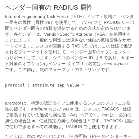
ベンダー固有の RADIUS 属性
Internet Engineering Task Force（IETF）ドラフト規格に、ベンダ
ー固有の属性（属性 26）を使用して、デバイスと RADIUS サーバ
間でベンダー固有の情報を通信するための方式が定められていま
す。各ベンダーは、Vendor-Specific Attribute（VSA）を使用する
ことによって、一般的な用途には適さない独自の拡張属性をサポ
ートできます。シスコが実装する RADIUS では、この仕様で推奨
されるフォーマットを使用して、ベンダー固有のオプションを 1
つサポートしています。シスコのベンダー ID は 9 であり、サポー
ト対象のオプションはベンダー タイプ 1（名前は
cisco-avpair
）
です。この値は、次のフォーマットのストリングです。
protocol : attribute sep value *

protocol
は、特定の認証タイプに使用するシスコのプロトコル属
性の値です。
attribute
および
value
は、シスコの TACACS+ 仕様
で定義されている適切な属性値（AV）ペアです。
sep
は、必須の
属性の場合は =、任意指定の属性の場合は * です。TACACS+ 認証
で使用できるすべての機能は、RADIUS でも使用できます。
たとえば、次の AV ペアにより、IP 許可時（PPP のインターネッ