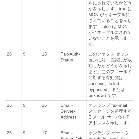
ルにされているかどう
かを示します。true は
MDN がイネーブルに
されていることを示し
ます。false は MDN
がイネーブルにされて
いないことを示しま
す。
26
9
15
Fax-Auth-
このファクス セッシ
Status
ョンに対する認証が成
功したかどうかを示し
ます。このフィールド
に対する有効値は、
success、failed、
bypassed、または
unknown です。
26
9
16
Email-
オンランプ fax-mail
Server-
メッセージを処理する
Address
E メール サーバの IP
アドレスを示します。
26
9
17
Email-
オンランプ ゲートウ
Server-Ack-
ェイが fax-mail メッ