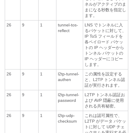
ネルがアクティブのま
まになる秒数を指定し
ます。
26
9
1
tunnel-tos-
LNS でトンネルに入
reflect
るパケットに対して、
IP ToS フィールドを
各ペイロード パケッ
トの IP ヘッダーから
トンネル パケットの
IP ヘッダーにコピー
します。
26
9
1
l2tp-tunnel-
この属性を設定する
authen
と、L2TP トンネル認
証が実行されます。
26
9
1
l2tp-tunnel-
L2TP トンネル認証お
password
よび AVP 隠蔽に使用
される共有秘密。
26
9
1
l2tp-udp-
これは認可属性で、
checksum
L2TP がデータ パケッ
トに対して UDP チェ
ックサムを実行する必