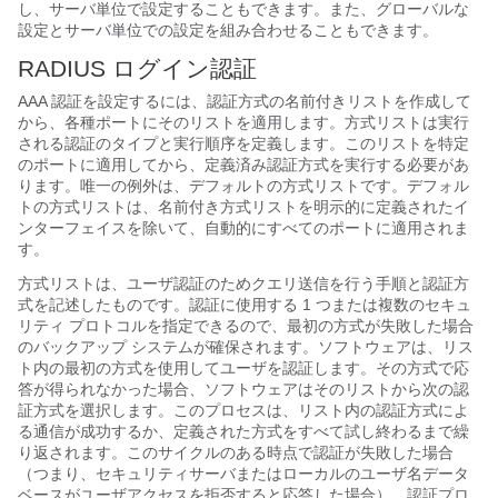
し、サーバ単位で設定することもできます。また、グローバルな
設定とサーバ単位での設定を組み合わせることもできます。
RADIUS ログイン認証
AAA 認証を設定するには、認証方式の名前付きリストを作成して
から、各種ポートにそのリストを適用します。方式リストは実行
される認証のタイプと実行順序を定義します。このリストを特定
のポートに適用してから、定義済み認証方式を実行する必要があ
ります。唯一の例外は、デフォルトの方式リストです。デフォル
トの方式リストは、名前付き方式リストを明示的に定義されたイ
ンターフェイスを除いて、自動的にすべてのポートに適用されま
す。
方式リストは、ユーザ認証のためクエリ送信を行う手順と認証方
式を記述したものです。認証に使用する 1 つまたは複数のセキュ
リティ プロトコルを指定できるので、最初の方式が失敗した場合
のバックアップ システムが確保されます。ソフトウェアは、リス
ト内の最初の方式を使用してユーザを認証します。その方式で応
答が得られなかった場合、ソフトウェアはそのリストから次の認
証方式を選択します。このプロセスは、リスト内の認証方式によ
る通信が成功するか、定義された方式をすべて試し終わるまで繰
り返されます。このサイクルのある時点で認証が失敗した場合
（つまり、セキュリティサーバまたはローカルのユーザ名データ
ベースがユーザアクセスを拒否すると応答した場合）、認証プロ