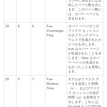
ョン中に送信または受
信したページ数を示し
ます。このページ数に
は、カバー ページも
含まれます。
26
9
6
Fax-
カバー ページがこの
Coverpage-
ファクス セッション
Flag
のオフランプ ゲート
ウェイで生成されたか
どうかを示します。
true はカバー ページ
が生成されたことを示
します。false はカバ
ー ページが生成され
なかったことを意味し
ます。
26
9
7
Fax-
モデムがファクス デ
Modem-
ータを送信した時間
Time
（x）、およびファク
ス セッションの合計
時間（y）を秒単位で
示します。これには、
fax-mail および PSTN