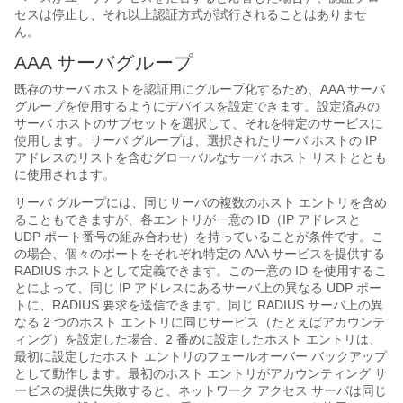
セスは停止し、それ以上認証方式が試行されることはありませ
ん。
AAA サーバグループ
既存のサーバ ホストを認証用にグループ化するため、AAA サーバ
グループを使用するようにデバイスを設定できます。設定済みの
サーバ ホストのサブセットを選択して、それを特定のサービスに
使用します。サーバ グループは、選択されたサーバ ホストの IP
アドレスのリストを含むグローバルなサーバ ホスト リストととも
に使用されます。
サーバ グループには、同じサーバの複数のホスト エントリを含め
ることもできますが、各エントリが一意の ID（IP アドレスと
UDP ポート番号の組み合わせ）を持っていることが条件です。こ
の場合、個々のポートをそれぞれ特定の AAA サービスを提供する
RADIUS ホストとして定義できます。この一意の ID を使用するこ
とによって、同じ IP アドレスにあるサーバ上の異なる UDP ポー
トに、RADIUS 要求を送信できます。同じ RADIUS サーバ上の異
なる 2 つのホスト エントリに同じサービス（たとえばアカウンテ
ィング）を設定した場合、2 番めに設定したホスト エントリは、
最初に設定したホスト エントリのフェールオーバー バックアップ
として動作します。最初のホスト エントリがアカウンティング サ
ービスの提供に失敗すると、ネットワーク アクセス サーバは同じ