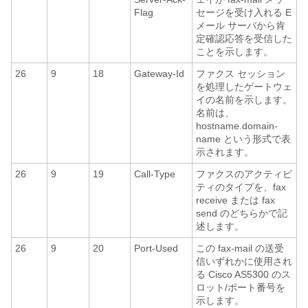
Flag
セージを受け入れる E
メール サーバから肯
定確認応答を受信した
ことを示します。
26
9
18
Gateway-Id
ファクス セッション
を処理したゲートウェ
イの名前を示します。
名前は、
hostname.domain-
name という形式で表
示されます。
26
9
19
Call-Type
ファクスのアクティビ
ティのタイプを、fax
receive または fax
send のどちらかで記
述します。
26
9
20
Port-Used
この fax-mail の送受
信いずれかに使用され
る Cisco AS5300 のス
ロット/ポート番号を
示します。