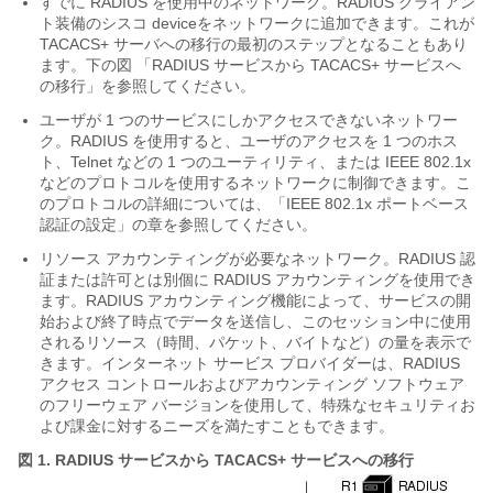
すでに RADIUS を使用中のネットワーク。RADIUS クライアン
ト装備のシスコ deviceをネットワークに追加できます。これが
TACACS+ サーバへの移行の最初のステップとなることもあり
ます。下の図 「RADIUS サービスから TACACS+ サービスへ
の移行」を参照してください。
ユーザが 1 つのサービスにしかアクセスできないネットワー
ク。RADIUS を使用すると、ユーザのアクセスを 1 つのホス
ト、Telnet などの 1 つのユーティリティ、または IEEE 802.1x
などのプロトコルを使用するネットワークに制御できます。こ
のプロトコルの詳細については、「IEEE 802.1x ポートベース
認証の設定
」の章を参照してください。
リソース アカウンティングが必要なネットワーク。RADIUS 認
証または許可とは別個に RADIUS アカウンティングを使用でき
ます。RADIUS アカウンティング機能によって、サービスの開
始および終了時点でデータを送信し、このセッション中に使用
されるリソース（時間、パケット、バイトなど）の量を表示で
きます。インターネット サービス プロバイダーは、RADIUS
アクセス コントロールおよびアカウンティング ソフトウェア
のフリーウェア バージョンを使用して、特殊なセキュリティお
よび課金に対するニーズを満たすこともできます。
図 1.
RADIUS サービスから TACACS+ サービスへの移行