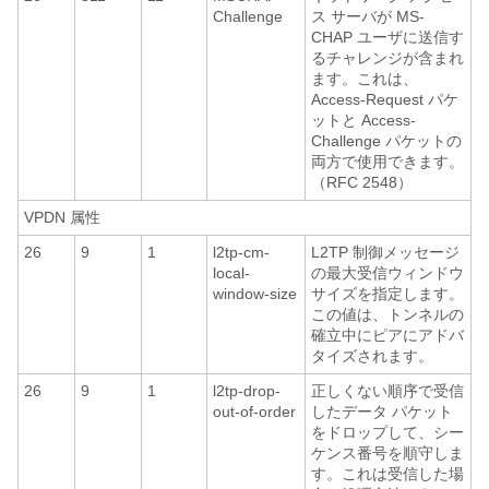
Challenge
ス サーバが MS-
CHAP ユーザに送信す
るチャレンジが含まれ
ます。これは、
Access-Request パケ
ットと Access-
Challenge パケットの
両方で使用できます。
（RFC 2548）
VPDN 属性
26
9
1
l2tp-cm-
L2TP 制御メッセージ
local-
の最大受信ウィンドウ
window-size
サイズを指定します。
この値は、トンネルの
確立中にピアにアドバ
タイズされます。
26
9
1
l2tp-drop-
正しくない順序で受信
out-of-order
したデータ パケット
をドロップして、シー
ケンス番号を順守しま
す。これは受信した場