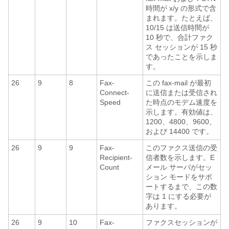
時間が x/y の形式で含
まれます。たとえば、
10/15 は送信時間が
10 秒で、合計ファク
ス セッションが 15 秒
であったことを示しま
す。
26
9
8
Fax-
この fax-mail が最初
Connect-
に送信または受信され
Speed
た時点のモデム速度を
示します。有効値は、
1200、4800、9600、
および 14400 です。
26
9
9
Fax-
このファクス送信の受
Recipient-
信者数を示します。E
Count
メール サーバがセッ
ション モードをサポ
ートするまで、この数
字は 1 にする必要が
あります。
26
9
10
Fax-
ファクスセッションが