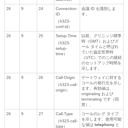
26
9
24
Connection-
会議 ID を識別しま
ID
す。
（h323-
conf-id）
26
9
25
Setup-Time
以前、グリニッジ標準
時（GMT）およびズ
（h323-
ール タイムと呼ばれ
setup-
ていた協定世界時
time）
（UTC）でのこの接続
のセットアップ時間を
示します。
26
9
26
Call-Origin
ゲートウェイに対する
コールの発行元を示し
（h323-call-
ます。有効値は、
origin）
originating および
terminating です（回
答）。
26
9
27
Call-Type
コールのレグ タイプ
を示します。使用可能
（h323-call-
な値は
telephony
と
type）