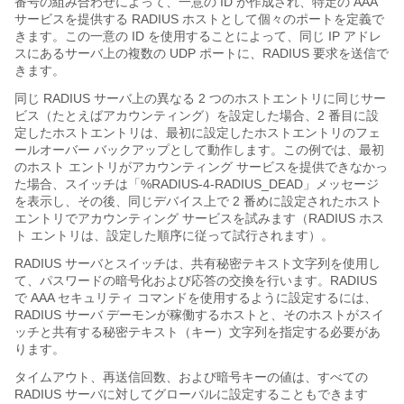
番号の組み合わせによって、一意の ID が作成され、特定の AAA
サービスを提供する RADIUS ホストとして個々のポートを定義で
きます。この一意の ID を使用することによって、同じ IP アドレ
スにあるサーバ上の複数の UDP ポートに、RADIUS 要求を送信で
きます。
同じ RADIUS サーバ上の異なる 2 つのホストエントリに同じサー
ビス（たとえばアカウンティング）を設定した場合、2 番目に設
定したホストエントリは、最初に設定したホストエントリのフェ
ールオーバー バックアップとして動作します。この例では、最初
のホスト エントリがアカウンティング サービスを提供できなかっ
た場合、スイッチは「%RADIUS-4-RADIUS_DEAD」メッセージ
を表示し、その後、同じデバイス上で 2 番めに設定されたホスト
エントリでアカウンティング サービスを試みます（RADIUS ホス
ト エントリは、設定した順序に従って試行されます）。
RADIUS サーバとスイッチは、共有秘密テキスト文字列を使用し
て、パスワードの暗号化および応答の交換を行います。RADIUS
で AAA セキュリティ コマンドを使用するように設定するには、
RADIUS サーバ デーモンが稼働するホストと、そのホストがスイ
ッチと共有する秘密テキスト（キー）文字列を指定する必要があ
ります。
タイムアウト、再送信回数、および暗号キーの値は、すべての
RADIUS サーバに対してグローバルに設定することもできます