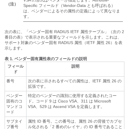
VSA の形式はベンダーが指定します。Attribute-
（注）
Specific フィールド（Vendor-Data とも呼ばれる）
は、ベンダーによるその属性の定義によって異なりま
す。
次の表に、「ベンダー固有 RADIUS IETF 属性テーブル」（次の 2
番目の表）で表示される重要なフィールドを示します。これは、
サポート対象のベンダー固有 RADIUS 属性（IETF 属性 26）を表
示します。
表 1.
ベンダー固有属性表のフィールドの説明
フィール
説明
ド
番号
次の表に示されるすべての属性は、IETF 属性 26 の
拡張です。
ベンダー
特定のベンダーの識別に使用する定義されたコー
固有のコ
ド。コード 9 は Cisco VSA、311 は Microsoft
マンドコ
VSA、529 は Ascend VSA を定義します。
ード
サブタイ
属性 ID 番号。この番号は、属性 26 の背後でカプセ
プ番号
ル化される「2 番めのレイヤ」の ID 番号であること