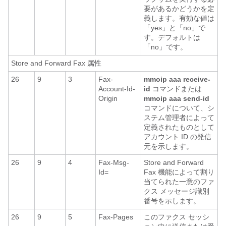
要があるかどうかを定
義します。有効な値は
「yes」と「no」で
す。デフォルトは
「no」です。
Store and Forward Fax 属性
26
9
3
Fax-
mmoip
aaa
receive-
Account-Id-
id
コマンドまたは
Origin
mmoip
aaa
send-id
コマンドについて、シ
ステム管理者によって
定義されたものとして
アカウント ID の発信
元を示します。
26
9
4
Fax-Msg-
Store and Forward
Id=
Fax 機能によって割り
当てられた一意のファ
クス メッセージ識別
番号を示します。
26
9
5
Fax-Pages
このファクス セッシ