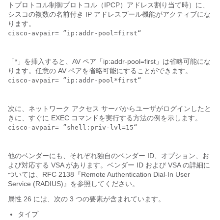
トプロトコル制御プロトコル（IPCP）アドレス割り当て時）に、
シスコの複数の名前付き IP アドレスプール機能がアクティブにな
ります。
cisco-avpair= ”ip:addr-pool=first“

「*」を挿入すると、AV ペア「ip:addr-pool=first」は省略可能にな
ります。任意の AV ペアを省略可能にすることができます。
cisco-avpair= ”ip:addr-pool*first“

次に、ネットワーク アクセス サーバからユーザがログインしたと
きに、すぐに EXEC コマンドを実行する方法の例を示します。
cisco-avpair= ”shell:priv-lvl=15“ 

他のベンダーにも、それぞれ独自のベンダー ID、オプション、お
よび対応する VSA があります。ベンダー ID および VSA の詳細に
ついては、RFC 2138『Remote Authentication Dial-In User
Service (RADIUS)』を参照してください。
属性 26 には、次の 3 つの要素が含まれています。
タイプ