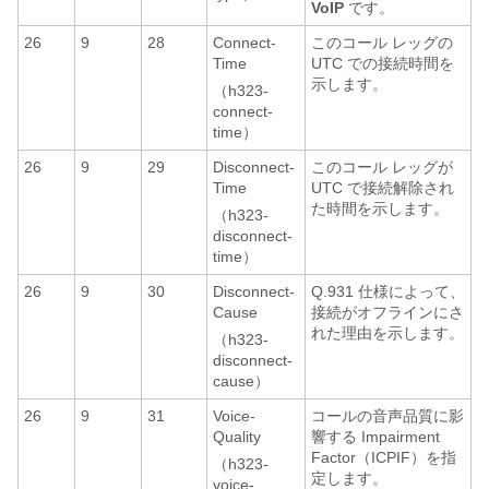
VoIP
です。
26
9
28
Connect-
このコール レッグの
Time
UTC での接続時間を
示します。
（h323-
connect-
time）
26
9
29
Disconnect-
このコール レッグが
Time
UTC で接続解除され
た時間を示します。
（h323-
disconnect-
time）
26
9
30
Disconnect-
Q.931 仕様によって、
Cause
接続がオフラインにさ
れた理由を示します。
（h323-
disconnect-
cause）
26
9
31
Voice-
コールの音声品質に影
Quality
響する Impairment
Factor（ICPIF）を指
（h323-
定します。
voice-