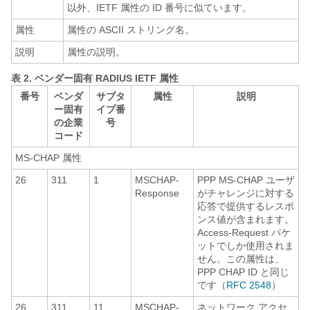
以外、IETF 属性の ID 番号に似ています。
属性
属性の ASCII ストリング名。
説明
属性の説明。
表 2.
ベンダー固有 RADIUS IETF 属性
番号
ベンダ
サブタ
属性
説明
ー固有
イプ番
の企業
号
コード
MS-CHAP 属性
26
311
1
MSCHAP-
PPP MS-CHAP ユーザ
Response
がチャレンジに対する
応答で提供するレスポ
ンス値が含まれます。
Access-Request パケ
ットでしか使用されま
せん。この属性は、
PPP CHAP ID と同じ
です（
RFC 2548
）
26
311
11
MSCHAP-
ネットワーク アクセ