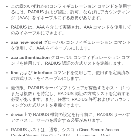
この章のいずれかのコンフィギュレーション コマンドを使用す
るには、RADIUS および認証、許可、ならびにアカウンティン
グ（AAA）をイネーブルにする必要があります。
RADIUS は、AAA を介して実装され、AAA コマンドを使用して
のみイネーブルにできます。
aaa new-model
グローバル コンフィギュレーション コマンド
を使用して、AAA をイネーブルにします。
aaa authentication
グローバル コンフィギュレーション コマ
ンドを使用して、RADIUS 認証の方式リストを定義します。
line
および
interface
コマンドを使用して、使用する定義済み
の方式リストをイネーブルにします。
最低限、RADIUS サーバ ソフトウェアが稼働するホスト（1 つ
または複数）を特定し、RADIUS 認証の方式リストを定義する
必要があります。また、任意で RADIUS 許可およびアカウンテ
ィングの方式リストを定義できます。
device上で RADIUS 機能の設定を行う前に、RADIUS サーバに
アクセスし、サーバを設定する必要があります。
RADIUS ホストは、通常、シスコ（Cisco Secure Access
Control Server バージョン 3.0）、Livingston、Merit、