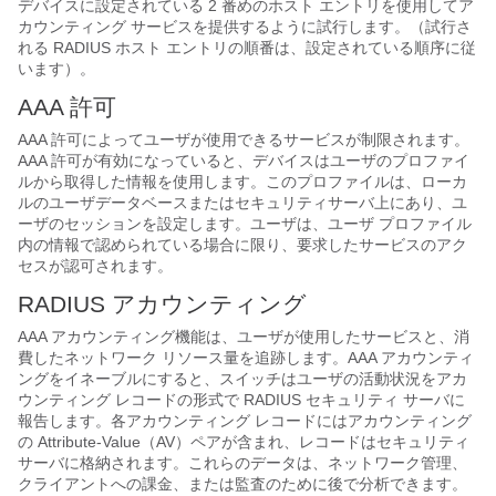
デバイスに設定されている 2 番めのホスト エントリを使用してア
カウンティング サービスを提供するように試行します。（試行さ
れる RADIUS ホスト エントリの順番は、設定されている順序に従
います）。
AAA 許可
AAA 許可によってユーザが使用できるサービスが制限されます。
AAA 許可が有効になっていると、デバイスはユーザのプロファイ
ルから取得した情報を使用します。このプロファイルは、ローカ
ルのユーザデータベースまたはセキュリティサーバ上にあり、ユ
ーザのセッションを設定します。ユーザは、ユーザ プロファイル
内の情報で認められている場合に限り、要求したサービスのアク
セスが認可されます。
RADIUS アカウンティング
AAA アカウンティング機能は、ユーザが使用したサービスと、消
費したネットワーク リソース量を追跡します。AAA アカウンティ
ングをイネーブルにすると、スイッチはユーザの活動状況をアカ
ウンティング レコードの形式で RADIUS セキュリティ サーバに
報告します。各アカウンティング レコードにはアカウンティング
の Attribute-Value（AV）ペアが含まれ、レコードはセキュリティ
サーバに格納されます。これらのデータは、ネットワーク管理、
クライアントへの課金、または監査のために後で分析できます。