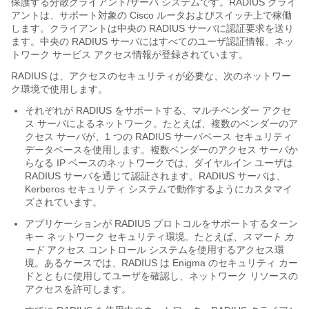
保護する分散クライアント/サーバ システムです。RADIUS クライ
アントは、サポート対象の Cisco ルータおよびスイッチ上で稼働
します。クライアントは中央の RADIUS サーバに認証要求を送り
ます。中央の RADIUS サーバにはすべてのユーザ認証情報、ネッ
トワーク サービス アクセス情報が登録されています。
RADIUS は、アクセスのセキュリティが必要な、次のネットワー
ク環境で使用します。
それぞれが RADIUS をサポートする、マルチベンダー アクセ
ス サーバによるネットワーク。たとえば、複数のベンダーのア
クセス サーバが、1 つの RADIUS サーバベース セキュリティ
データベースを使用します。複数ベンダーのアクセス サーバか
らなる IP ベースのネットワークでは、ダイヤルイン ユーザは
RADIUS サーバを通じて認証されます。RADIUS サーバは、
Kerberos セキュリティ システムで動作するようにカスタマイ
ズされています。
アプリケーションが RADIUS プロトコルをサポートするターン
キー ネットワーク セキュリティ環境。たとえば、
スマート カ
ード
アクセス コントロール システムを使用するアクセス環
境。あるケースでは、RADIUS は Enigma のセキュリティ カー
ドとともに使用してユーザを確認し、ネットワーク リソースの
アクセスを許可します。