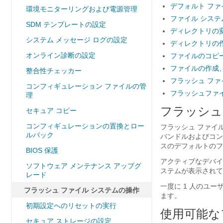
デフォルト ファ
環境モニターリングおよび電源管理
ファイル シス
SDM テンプレートの設定
ディレクトリの
システム メッセージ ログの設定
ディレクトリの
オンライン診断の設定
ファイルのコピ
ファイルの作成
整合性チェッカー
フラッシュ フ
コンフィギュレーション ファイルの管
フラッシュファ
理
フラッシュ
セキュア コピー
コンフィギュレーションの置換とロー
フラッシュ ファイ
ルバック
バンドルおよびコン
スのデフォルトのフラ
BIOS 保護
アクティブなデバイ
ソフトウェア メンテナンス アップグ
ステムが表示されて
レード
一度に 1 人のユ
フラッシュ ファイル システムの操作
ます。
初期設定へのリセットの実行
使用可能な
セキュア ストレージの設定