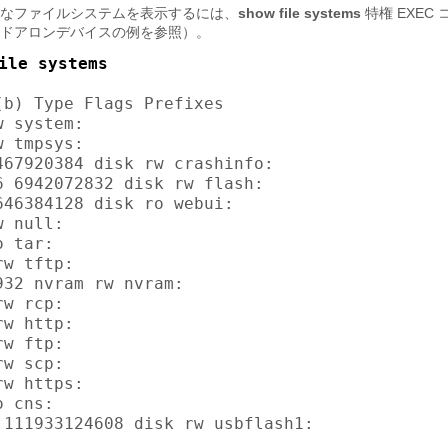
なファイルシステムを表示するには、
show file systems
特権 EXEC
ドアロンデバイスの例を参照）。
ile systems


(b) Type Flags Prefixes

 system:

 tmpsys:

467920384 disk rw crashinfo:

6 6942072832 disk rw flash:

646384128 disk ro webui:

 null:

 tar:

w tftp:

32 nvram rw nvram:

w rcp:

w http:

w ftp:

w scp:

w https:

 cns:

 111933124608 disk rw usbflash1: