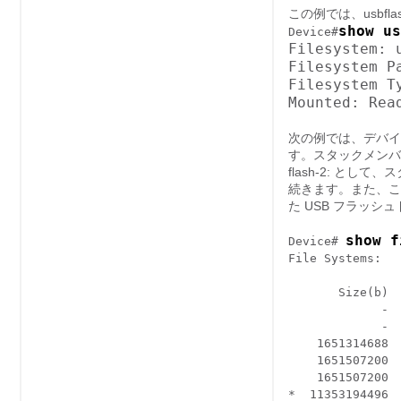
この例では、usbflas
show us
Device#
Filesystem: u
Filesystem Pa
Filesystem Ty
次の例では、デバイ
す。スタックメンバ 
flash-2: とし
続きます。また、この
た USB フラッシ
show f
Device# 
File Systems:

       Size(b)  
             -  
             -  
    1651314688 
    1651507200  
    1651507200 
*  11353194496  