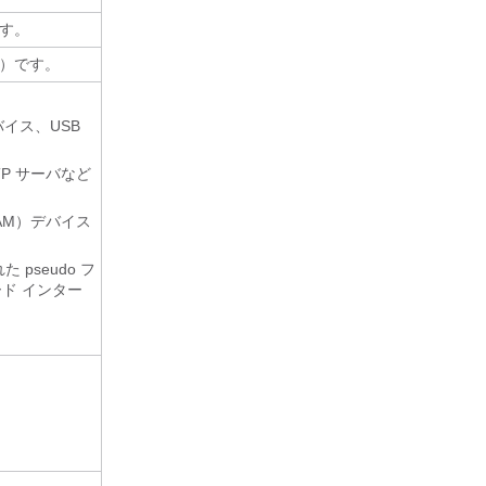
です。
位）です。
イス、USB
TP サーバなど
AM）デバイス
pseudo フ
ード インター
。