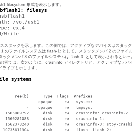
h1 filesystem 形式を表示します。
bflash1: filesys
sbflash1

th: /vol/usb1

pe: ext4

ススタックを示します。この例では、アクティブなデバイスはスタックメ
1 のファイルシステムは flash-1: として、スタックメンバ 2 のファ
て、スタックメンバ 3 のファイルシステムは flash-3: として表示されると
例では、次のように、crashinfo ディレクトリと、アクティブなデ
ュドライブも示します。
ile systems
     Free(b)      Type  Flags  Prefixes

           -    opaque     rw   system:

           -    opaque     rw   tmpsys:

   1565089792      disk     rw   crashinfo: crashinfo-2:

  1560281088      disk     rw   crashinfo-1:

   1562378240      disk     rw   crashinfo-3: stby-crashi
 10735611904      disk     rw   flash: flash-2:
