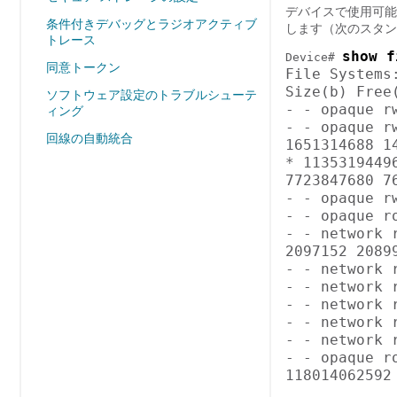
デバイスで使用可能
条件付きデバッグとラジオアクティブ
します（次のスタン
トレース
show f
Device# 
同意トークン
File Systems:
Size(b) Free
ソフトウェア設定のトラブルシューテ
- - opaque rw
ィング
- - opaque rw
回線の自動統合
1651314688 1
* 1135319449
7723847680 7
- - opaque rw
- - opaque ro
- - network r
2097152 20899
- - network r
- - network r
- - network r
- - network r
- - network r
- - opaque ro
118014062592