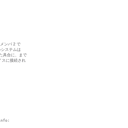
ンバ 2 で
イルシステムは
いった具合に、まで
バイスに接続され
nfo:
