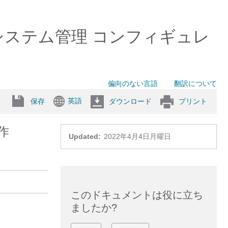
0 スイッチ）システム管理 コンフィギュレ
偏向のない言語
翻訳について
英語
保存
ダウンロード
プリント
作
Updated:
2022年4月4日月曜日
このドキュメントは役に立ち
ましたか?