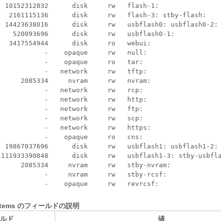
 10152312832      disk     rw   flash-1:

   2161115136      disk     rw   flash-3: stby-flash:

  14423638016      disk     rw   usbflash0: usbflash0-2:

   520093696      disk     rw   usbflash0-1:

  3417554944      disk     ro   webui:

           -    opaque     rw   null:

           -    opaque     ro   tar:

           -   network     rw   tftp:

     2085334     nvram     rw   nvram:

           -   network     rw   rcp:

           -   network     rw   http:

           -   network     rw   ftp:

           -   network     rw   scp:

           -   network     rw   https:

           -    opaque     ro   cns:

  19867037696      disk     rw   usbflash1: usbflash1-2:

 111933390848      disk     rw   usbflash1-3: stby-usbfla
     2085334     nvram     rw   stby-nvram:

           -     nvram     rw   stby-rcsf:

 systems のフィールドの説明
ルド
値