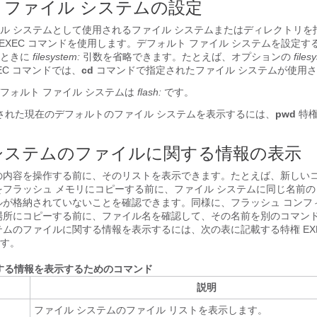
 ファイル システムの設定
ル システムとして使用されるファイル システムまたはディレクトリを
 EXEC コマンドを使用します。デフォルト ファイル システムを設定す
るときに
filesystem:
引数を省略できます。たとえば、オプションの
files
EC コマンドでは、
cd
コマンドで指定されたファイル システムが使用
フォルト ファイル システムは
flash:
です。
された現在のデフォルトのファイル システムを表示するには、
pwd
特権
システムのファイルに関する情報の表示
の内容を操作する前に、そのリストを表示できます。たとえば、新しい
をフラッシュ メモリにコピーする前に、ファイル システムに同じ名前
ルが格納されていないことを確認できます。同様に、フラッシュ コンフ
場所にコピーする前に、ファイル名を確認して、その名前を別のコマン
テムのファイルに関する情報を表示するには、次の表に記載する特権 EXE
す。
する情報を表示するためのコマンド
説明
ファイル システムのファイル リストを表示します。