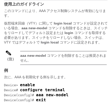
使用上のガイドライン
このコマンドにより、AAA アクセス制御システムが有効になりま
す。
仮想端末回線（VTY）に関して
login local
コマンドが設定されて
いる場合、
aaa new-model
コマンドを削除するときは、スイッチ
をリロードしてデフォルト設定または
login
コマンドを取得する
必要があります。スイッチをリロードしない場合、スイッチは、
VTY ではデフォルトで
login local
コマンドに設定されます。
aaa new-model
コマンドを削除することは推奨されま
（注）
せん。
例
次に、AAA を初期化する例を示します。
enable
Device> 
configure terminal
Device# 
aaa new-model
Device(config)# 
exit
Device(config)# 