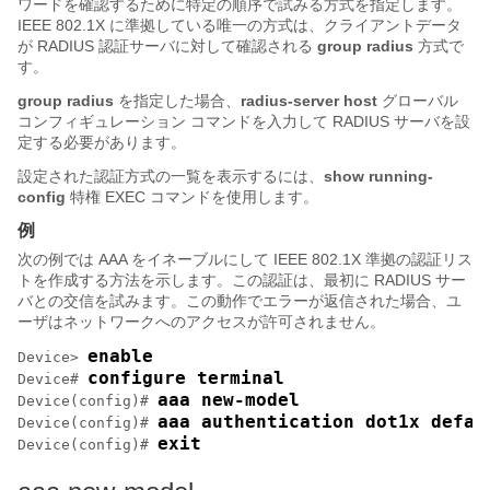
ワードを確認するために特定の順序で試みる方式を指定します。
IEEE 802.1X に準拠している唯一の方式は、クライアントデータ
が RADIUS 認証サーバに対して確認される
group radius
方式で
す。
group radius
を指定した場合、
radius-server host
グローバル
コンフィギュレーション コマンドを入力して RADIUS サーバを設
定する必要があります。
設定された認証方式の一覧を表示するには、
show running-
config
特権 EXEC コマンドを使用します。
例
次の例では AAA をイネーブルにして IEEE 802.1X 準拠の認証リス
トを作成する方法を示します。この認証は、最初に RADIUS サー
バとの交信を試みます。この動作でエラーが返信された場合、ユ
ーザはネットワークへのアクセスが許可されません。
enable
Device> 
configure terminal
Device# 
aaa new-model
Device(config)# 
aaa authentication dot1x defau
Device(config)# 
exit
Device(config)# 