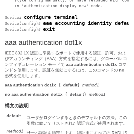
    style config manually, or have reloaded with confi
    in 'authentication display new' mode.

configure terminal
Device# 
aaa accounting identity defaul
Device(config)# 
exit
Device(config)# 
aaa authentication dot1x
IEEE 802.1X 認証に準拠するポートで使用する認証、許可、およ
びアカウンティング（AAA）方式を指定するには、グローバル コ
ンフィギュレーション モードで
aaa authentication dot1x
コマ
ンドを使用します。認証を無効にするには、このコマンドの
no
形式を使用します。
aaa authentication dot1x
default
method1
{
}
no aaa authentication dot1x
default
method1
{
}
構文の説明
default
ユーザがログインするときのデフォルトの方法。この
引数に続いてリストされた認証方式が使用されます。
method1
サーバ認証を指定します。認証用にすべての RADIUS