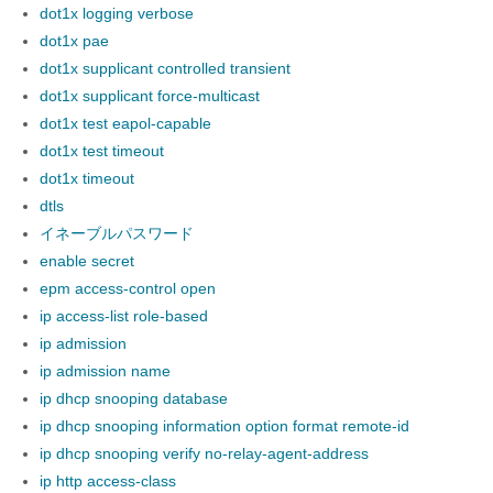
dot1x logging verbose
dot1x pae
dot1x supplicant controlled transient
dot1x supplicant force-multicast
dot1x test eapol-capable
dot1x test timeout
dot1x timeout
dtls
イネーブルパスワード
enable secret
epm access-control open
ip access-list role-based
ip admission
ip admission name
ip dhcp snooping database
ip dhcp snooping information option format remote-id
ip dhcp snooping verify no-relay-agent-address
ip http access-class