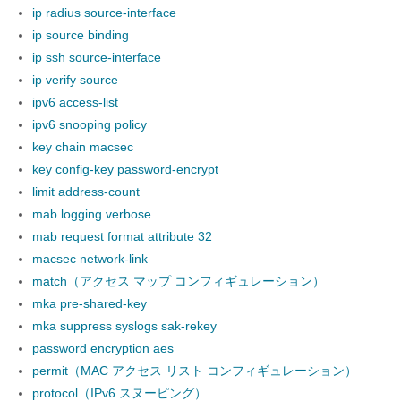
ip radius source-interface
ip source binding
ip ssh source-interface
ip verify source
ipv6 access-list
ipv6 snooping policy
key chain macsec
key config-key password-encrypt
limit address-count
mab logging verbose
mab request format attribute 32
macsec network-link
match（アクセス マップ コンフィギュレーション）
mka pre-shared-key
mka suppress syslogs sak-rekey
password encryption aes
permit（MAC アクセス リスト コンフィギュレーション）
protocol（IPv6 スヌーピング）