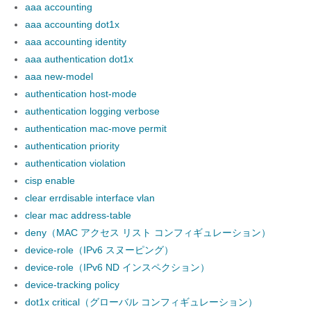
aaa accounting
aaa accounting dot1x
aaa accounting identity
aaa authentication dot1x
aaa new-model
authentication host-mode
authentication logging verbose
authentication mac-move permit
authentication priority
authentication violation
cisp enable
clear errdisable interface vlan
clear mac address-table
deny（MAC アクセス リスト コンフィギュレーション）
device-role（IPv6 スヌーピング）
device-role（IPv6 ND インスペクション）
device-tracking policy
dot1x critical（グローバル コンフィギュレーション）