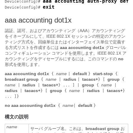
aaa accounting auth-proxy defa
Device(config)# 
exit
Device(config)# 
aaa accounting dot1x
認証、認可、およびアカウンティング（AAA）アカウンティング
をイネーブルにして、IEEE 802.1X セッションの特定のアカウン
ティング方式を、回線単位またはインターフェイス単位で定義す
る方式リストを作成するには
aaa accounting dot1x
グローバル
コンフィギュレーション コマンドを使用します。IEEE 802.1X ア
カウンティングをディセーブルにするには、このコマンドの
no
形式を使用します。
aaa accounting dot1x
name
default
start-stop
{
|
}
{
broadcast group
name
radius
tacacs+
group
{
|
|
}
[
{
name
radius
tacacs+
group
name
|
|
}
...
]
|
{
|
radius
tacacs+
group
name
radius
tacacs+
|
}
[
{
|
|
}
... ]}
no aaa accounting dot1x
name
default
{
|
}
構文の説明
name
サーバ グループ名。これは、
broadcast group
お