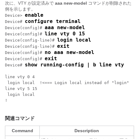
次に、VTY が設定済みで
aaa new-model
コマンドが削除された
例を示します。
enable
Device> 
configure terminal
Device# 
aaa new-model
Device(config)# 
line vty 0 15
Device(config)# 
login local
Device(config-line)# 
exit
Device(config-line)# 
no aaa new-model
Device(config)# 
exit
Device(config)# 
show running-config | b line vty
Device# 
line vty 0 4

 login local  !<=== Login local instead of "login"

line vty 5 15

 login local

!

関連コマンド
Command
Description