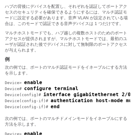
ハブの背後にデバイスを配置し、それぞれを認証してポートアク
セスのセキュリティを確保できるようにするには、マルチ認証モ
ードに設定する必要があります。音声 VLAN が設定されている場
合は、このモードで認証できる音声デバイスは 1 つだけです。
マルチホストモードでも、ハブ越しの複数ホストのためのポート
アクセスが提供されますが、マルチホストモードでは、最初のユ
ーザが認証された後でデバイスに対して無制限のポートアクセス
が与えられます。
例
次の例では、ポートのマルチ認証モードをイネーブルにする方法
を示します。
enable
Device> 
configure terminal
Device# 
interface gigabitethernet 2/0/
Device(config)# 
authentication host-mode mul
Device(config-if)# 
end
Device(config-if)# 
次の例では、ポートのマルチドメインモードをイネーブルにする
方法を示します。
enable
Device> 