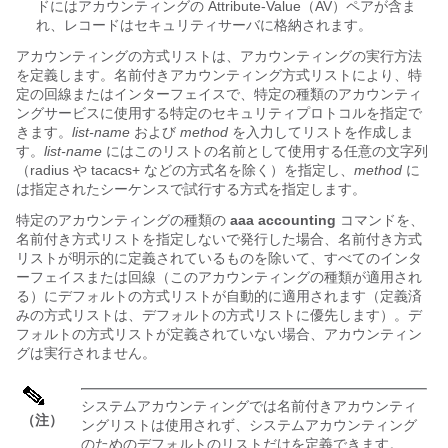
ドにはアカウンティングの Attribute-Value（AV）ペアが含ま
れ、レコードはセキュリティサーバに格納されます。
アカウンティングの方式リストは、アカウンティングの実行方法
を定義します。名前付きアカウンティング方式リストにより、特
定の回線またはインターフェイスで、特定の種類のアカウンティ
ングサービスに使用する特定のセキュリティプロトコルを指定で
きます。
list-name
および
method
を入力してリストを作成しま
す。
list-name
にはこのリストの名前として使用する任意の文字列
（radius や tacacs+ などの方式名を除く）を指定し、
method
に
は指定されたシーケンスで試行する方式を指定します。
特定のアカウンティングの種類の
aaa accounting
コマンドを、
名前付き方式リストを指定しないで発行した場合、名前付き方式
リストが明示的に定義されているものを除いて、すべてのインタ
ーフェイスまたは回線（このアカウンティングの種類が適用され
る）にデフォルトの方式リストが自動的に適用されます（定義済
みの方式リストは、デフォルトの方式リストに優先します）。デ
フォルトの方式リストが定義されていない場合、アカウンティン
グは実行されません。
システムアカウンティングでは名前付きアカウンティ
（注）
ングリストは使用されず、システムアカウンティング
のためのデフォルトのリストだけを定義できます。