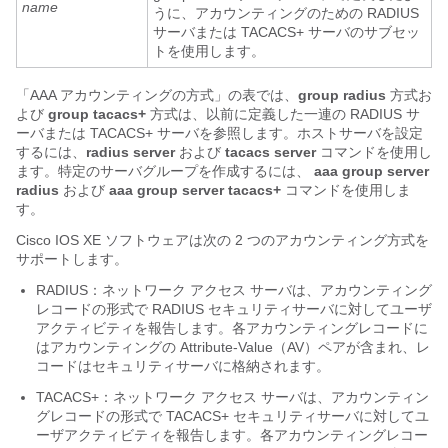
name
うに、アカウンティングのための RADIUS
サーバまたは TACACS+ サーバのサブセッ
トを使用します。
「AAA アカウンティングの方式」の表では、
group radius
方式お
よび
group tacacs+
方式は、以前に定義した一連の RADIUS サ
ーバまたは TACACS+ サーバを参照します。ホストサーバを設定
するには、
radius server
および
tacacs server
コマンドを使用し
ます。特定のサーバグループを作成するには、
aaa group server
radius
および
aaa group server tacacs+
コマンドを使用しま
す。
Cisco IOS XE ソフトウェアは次の 2 つのアカウンティング方式を
サポートします。
RADIUS：ネットワーク アクセス サーバは、アカウンティング
レコードの形式で RADIUS セキュリティサーバに対してユーザ
アクティビティを報告します。各アカウンティングレコードに
はアカウンティングの Attribute-Value（AV）ペアが含まれ、レ
コードはセキュリティサーバに格納されます。
TACACS+：ネットワーク アクセス サーバは、アカウンティン
グレコードの形式で TACACS+ セキュリティサーバに対してユ
ーザアクティビティを報告します。各アカウンティングレコー