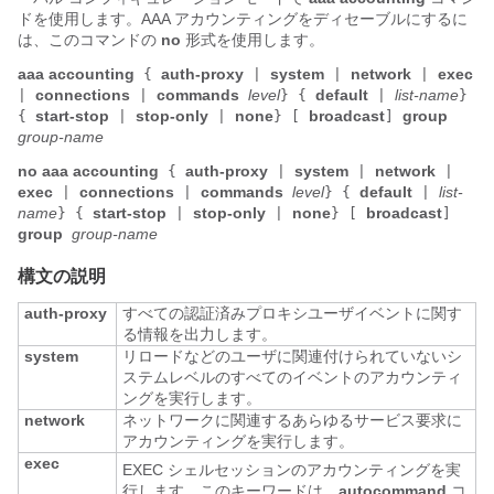
ドを使用します。AAA アカウンティングをディセーブルにするに
は、このコマンドの
no
形式を使用します。
aaa accounting
auth-proxy
system
network
exec
{
|
|
|
connections
commands
level
default
list-name
|
|
}
{
|
}
start-stop
stop-only
none
broadcast
group
{
|
|
}
[
]
group-name
no aaa accounting
auth-proxy
system
network
{
|
|
|
exec
connections
commands
level
default
list-
|
|
}
{
|
name
start-stop
stop-only
none
broadcast
}
{
|
|
}
[
]
group
group-name
構文の説明
auth-proxy
すべての認証済みプロキシユーザイベントに関す
る情報を出力します。
system
リロードなどのユーザに関連付けられていないシ
ステムレベルのすべてのイベントのアカウンティ
ングを実行します。
network
ネットワークに関連するあらゆるサービス要求に
アカウンティングを実行します。
exec
EXEC シェルセッションのアカウンティングを実
行します。このキーワードは、
autocommand
コ