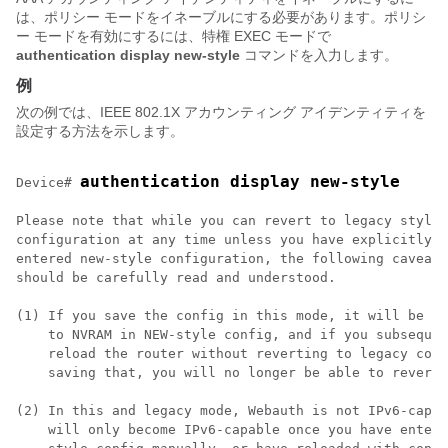
は、ポリシー モードをイネーブルにする必要があります。ポリシ
ー モードを有効にするには、特権 EXEC モードで
authentication display new-style
コマンドを入力します。
例
次の例では、IEEE 802.1X アカウンティング アイデンティティを
設定する方法を示します。
authentication display new-style
Device# 
Please note that while you can revert to legacy style

configuration at any time unless you have explicitly

entered new-style configuration, the following caveats

should be carefully read and understood.

(1) If you save the config in this mode, it will be wr
    to NVRAM in NEW-style config, and if you subsequen
    reload the router without reverting to legacy conf
    saving that, you will no longer be able to revert.

(2) In this and legacy mode, Webauth is not IPv6-capab
    will only become IPv6-capable once you have entere