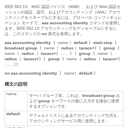
IEEE 802.1X、MAC 認証バイパス（MAB）、および Web 認証セ
ッションの認証、認可、およびアカウンティング（AAA）アカウ
ンティングをイネーブルにするには、グローバル コンフィギュレ
ーション モードで、
aaa accounting identity
コマンドを使用し
ます。IEEE 802.1X アカウンティングをディセーブルにするに
は、このコマンドの
no
形式を使用します。
aaa accounting identity
name
default
start-stop
{
|
}
{
broadcast group
name
radius
tacacs+
group
{
|
|
}
[
{
name
radius
tacacs+
group
name
|
|
}
...
]
|
{
|
radius
tacacs+
group
name
radius
tacacs+
|
}
[
{
|
|
}
... ]}
no aaa accounting identity
name
default
{
|
}
構文の説明
name
サーバ グループ名。これは、
broadcast group
お
よび
group
キーワードの後に入力する場合に使用
するオプションです。
default
デフォルトリストにあるアカウンティング方式を、
アカウンティングサービス用に使用します。